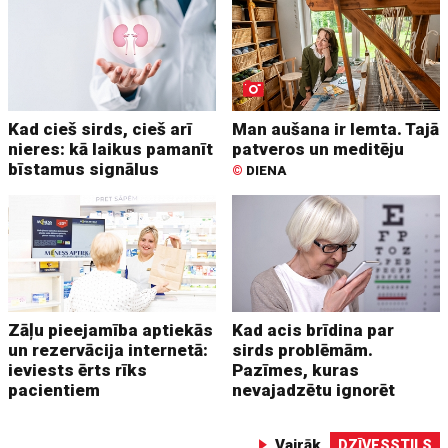
Kad cieš sirds, cieš arī
Man aušana ir lemta. Tajā
nieres: kā laikus pamanīt
patveros un meditēju
bīstamus signālus
©
DIENA
Zāļu pieejamība aptiekās
Kad acis brīdina par
un rezervācija internetā:
sirds problēmām.
ieviests ērts rīks
Pazīmes, kuras
pacientiem
nevajadzētu ignorēt
Vairāk
DZĪVESSTILS