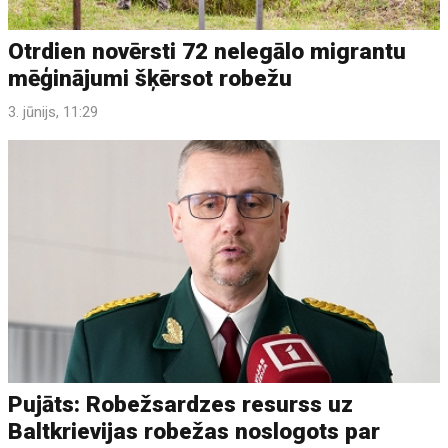
Otrdien novērsti 72 nelegālo migrantu
mēģinājumi šķērsot robežu
3. jūnijs, 11:29
Pujāts: Robežsardzes resurss uz
Baltkrievijas robežas noslogots par