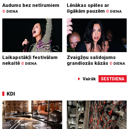
Audums bez netīrumiem
Lēnākas spēles ar
ilgākām pauzēm
©
DIENA
©
DIENA
Laikapstākļi festivālam
Zvaigžņu salidojums
nekaitē
grandiozās kāzās
©
DIENA
©
DIENA
Vairāk
SESTDIENA
KDI