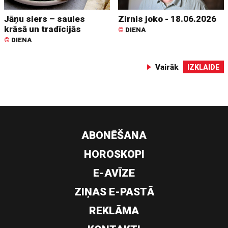
Jāņu siers – saules
Zirnis joko - 18.06.2026
krāsā un tradīcijās
©
DIENA
©
DIENA
Vairāk
IZKLAIDE
ABONĒŠANA
HOROSKOPI
E-AVĪZE
ZIŅAS E-PASTĀ
REKLĀMA