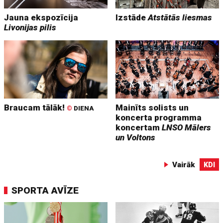
Jauna ekspozīcija
Izstāde
Atstātās liesmas
Livonijas pilis
Braucam tālāk!
Mainīts solists un
©
DIENA
koncerta programma
koncertam
LNSO Mālers
un Voltons
Vairāk
KDI
SPORTA AVĪZE