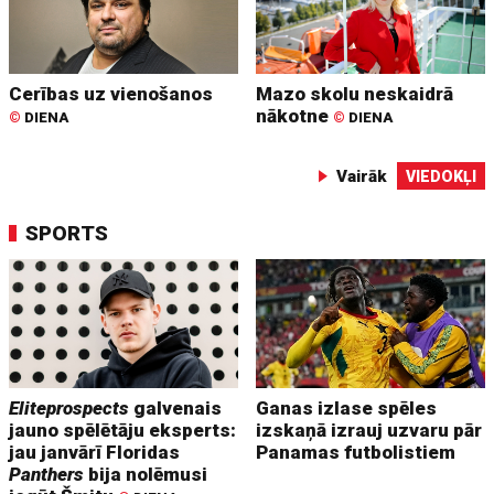
Cerības uz vienošanos
Mazo skolu neskaidrā
nākotne
©
DIENA
©
DIENA
Vairāk
VIEDOKĻI
SPORTS
Eliteprospects
galvenais
Ganas izlase spēles
jauno spēlētāju eksperts:
izskaņā izrauj uzvaru pār
jau janvārī Floridas
Panamas futbolistiem
Panthers
bija nolēmusi