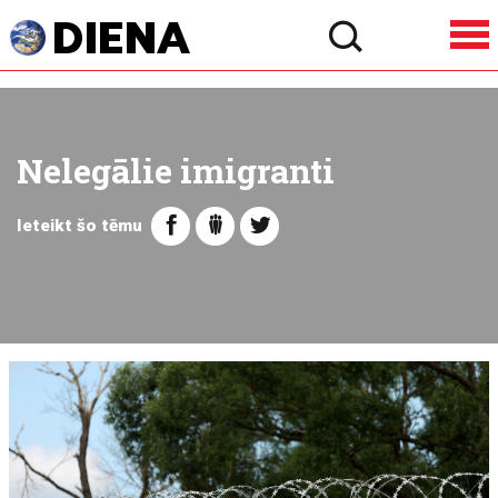
Nelegālie imigranti
Ieteikt šo tēmu