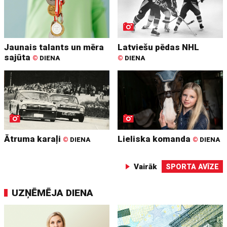
Jaunais talants un mēra
Latviešu pēdas NHL
sajūta
©
DIENA
©
DIENA
Ātruma karaļi
Lieliska komanda
©
DIENA
©
DIENA
Vairāk
SPORTA AVĪZE
UZŅĒMĒJA DIENA