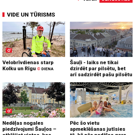
VIDE UN TŪRISMS
Velobrīvdienas starp
Šauļi - laiks ne tikai
Kolku un Rīgu
dzirdēt par pilsētu, bet
©
DIENA
arī sadzirdēt pašu pilsētu
Nedēļas nogales
Pēc šo vietu
piedzīvojumi Šauļos –
apmeklēšanas jutīsies
atklājiet vietas, kas
tā, kā pēc nedēļas gara