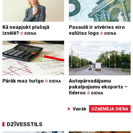
Kā neapjukt plašajā
Pasaulē ir atvēries eiro
izvēlē?
valūtas logs
©
DIENA
©
DIENA
Pārāk maz turīgo
Autopārvadājumu
©
DIENA
pakalpojumu eksports –
līderos
©
DIENA
Vairāk
UZŅĒMĒJA DIENA
DZĪVESSTILS