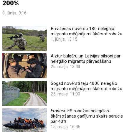
200%
3. jūnijs, 9:16
Brīvdienās novērsti 180 nelegālo
migrantu mēģinājumi šķērsot robežu
1. jūnijs, 13:15
Aiztur bulgāru un Latvijas pilsoni par
nelegālo migrantu pārvadāšanu
25. maijs, 13:43
Šogad novērsti teju 4000 nelegālo
migrantu mēģinājumi šķērsot robežu
25. maijs, 11:00
Frontex
: ES robežas nelegālas
šķērsošanas gadījumu skaits sarucis
par 40%
15. maijs, 16:45