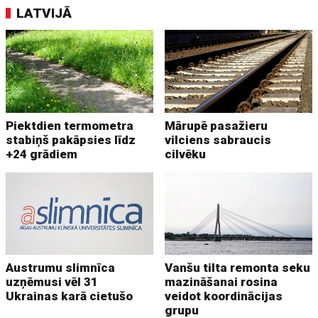
LATVIJĀ
Piektdien termometra
Mārupē pasažieru
stabiņš pakāpsies līdz
vilciens sabraucis
+24 grādiem
cilvēku
Austrumu slimnīca
Vanšu tilta remonta seku
uzņēmusi vēl 31
mazināšanai rosina
Ukrainas karā cietušo
veidot koordinācijas
grupu