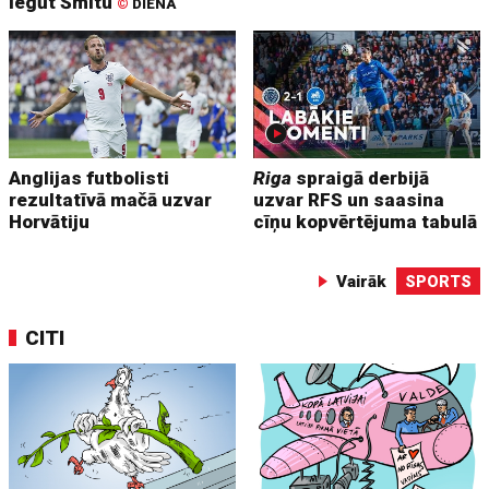
iegūt Šmitu
©
DIENA
Anglijas futbolisti
Riga
spraigā derbijā
rezultatīvā mačā uzvar
uzvar RFS un saasina
Horvātiju
cīņu kopvērtējuma tabulā
Vairāk
SPORTS
CITI