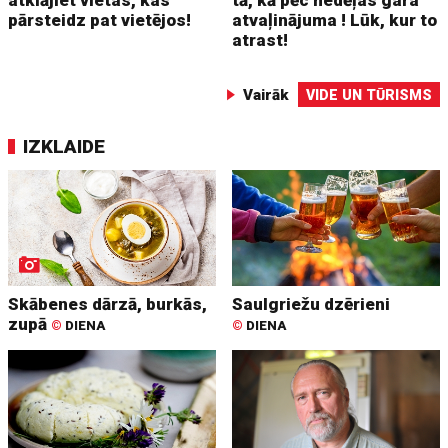
pārsteidz pat vietējos!
atvaļinājuma ! Lūk, kur to
atrast!
Vairāk
VIDE UN TŪRISMS
IZKLAIDE
Skābenes dārzā, burkās,
Saulgriežu dzērieni
zupā
©
DIENA
©
DIENA