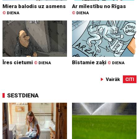
Miera balodis uz asmens
Ar mīlestību no Rīgas
©
DIENA
©
DIENA
Īres cietumi
Bīstamie zaķi
©
DIENA
©
DIENA
Vairāk
CITI
SESTDIENA