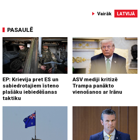
Vairāk
LATVIJĀ
PASAULĒ
EP: Krievija pret ES un
ASV mediji kritizē
sabiedrotajiem īsteno
Trampa panākto
plašāku iebiedēšanas
vienošanos ar Irānu
taktiku