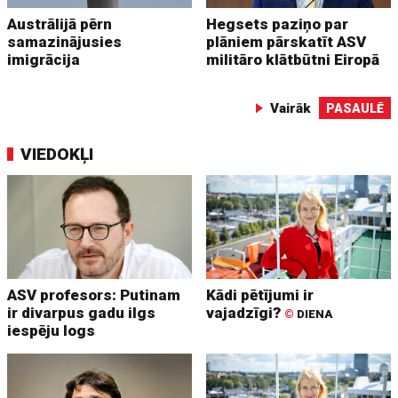
Austrālijā pērn
Hegsets paziņo par
samazinājusies
plāniem pārskatīt ASV
imigrācija
militāro klātbūtni Eiropā
Vairāk
PASAULĒ
VIEDOKĻI
ASV profesors: Putinam
Kādi pētījumi ir
ir divarpus gadu ilgs
vajadzīgi?
©
DIENA
iespēju logs