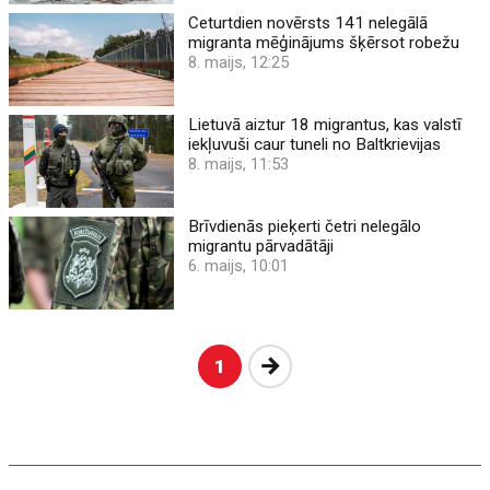
Ceturtdien novērsts 141 nelegālā
migranta mēģinājums šķērsot robežu
8. maijs, 12:25
Lietuvā aiztur 18 migrantus, kas valstī
iekļuvuši caur tuneli no Baltkrievijas
8. maijs, 11:53
Brīvdienās pieķerti četri nelegālo
migrantu pārvadātāji
6. maijs, 10:01
Nākošā
1