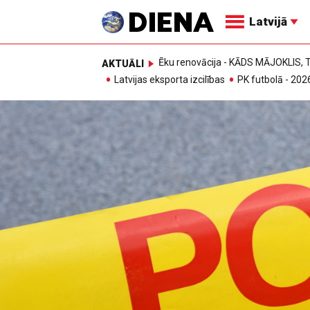
Latvijā
Ēku renovācija - KĀDS MĀJOKLIS
AKTUĀLI
Latvijas eksporta izcilības
PK futbolā - 202