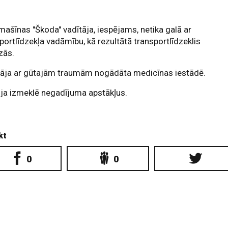
ašīnas "Škoda" vadītāja, iespējams, netika galā ar
portlīdzekļa vadāmību, kā rezultātā transportlīdzeklis
zās.
tāja ar gūtajām traumām nogādāta medicīnas iestādē.
ija izmeklē negadījuma apstākļus.
kt
0
0