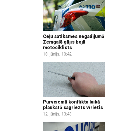
Ceļu satiksmes negadījumā
Zemgalē gājis bojā
motociklists
18. jūnijs, 10:42
Purvciemā konflikta laikā
plaukstā sagriezts vīrietis
12. jūnijs, 13:43