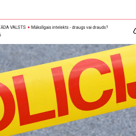
, TĀDA VALSTS
Mākslīgais intelekts - draugs vai drauds?
6