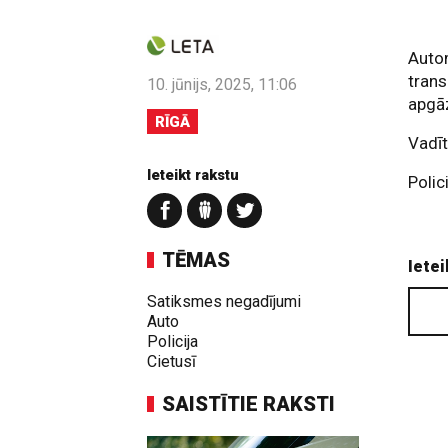
Autom
trans
10. jūnijs, 2025, 11:06
apgā
RĪGĀ
Vadī
Ieteikt rakstu
Polic
TĒMAS
Ietei
Satiksmes negadījumi
Auto
Policija
Cietusī
SAISTĪTIE RAKSTI