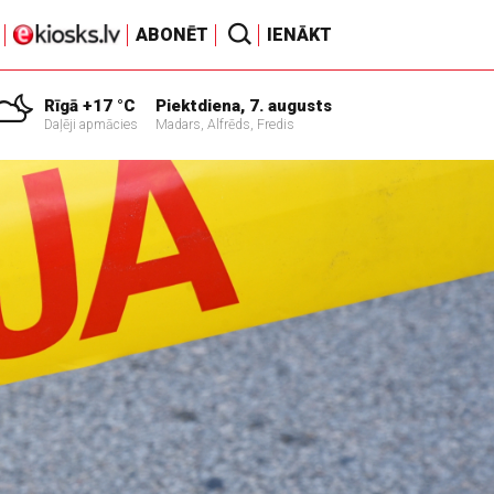
ABONĒT
IENĀKT
Rīgā +17 °C
Piektdiena, 7. augusts
Daļēji apmācies
Madars, Alfrēds, Fredis