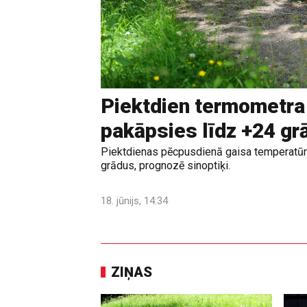
Piektdien termometra
pakāpsies līdz +24 g
Piektdienas pēcpusdienā gaisa temperatūr
grādus, prognozē sinoptiķi.
18. jūnijs, 14:34
ZIŅAS