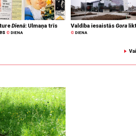
ture
Dienā
: Ulmaņa trīs
Valdība iesaistās
Gora
lik
tes
©
DIENA
©
DIENA
Va