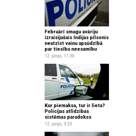
Februārī smagu avāriju
izraisījušais Indijas pilsonis
neatzīst vainu apsūdzībā
par tiesību neesamību
12. jūnijs, 11:30
Kur piemaksa, tur ir lieta?
Policijas atlīdzības
sistēmas paradokss
12. jūnijs, 9:23