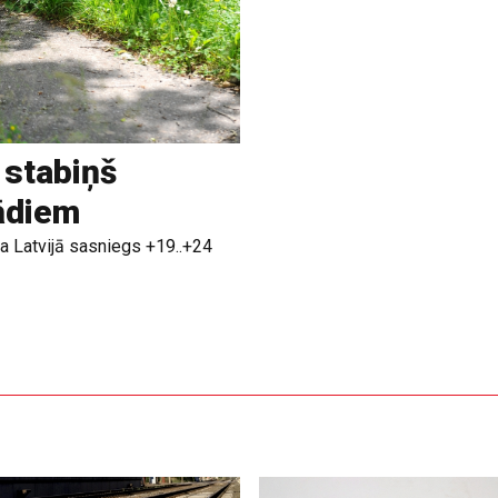
 stabiņš
rādiem
a Latvijā sasniegs +19..+24