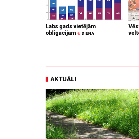
Labs gads vietējām
Vēs
obligācijām
vel
©
DIENA
AKTUĀLI