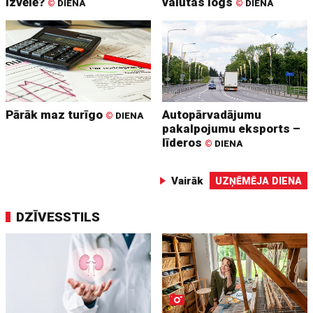
izvēlē?
valūtas logs
©
DIENA
©
DIENA
Pārāk maz turīgo
Autopārvadājumu
©
DIENA
pakalpojumu eksports –
līderos
©
DIENA
Vairāk
UZŅĒMĒJA DIENA
DZĪVESSTILS