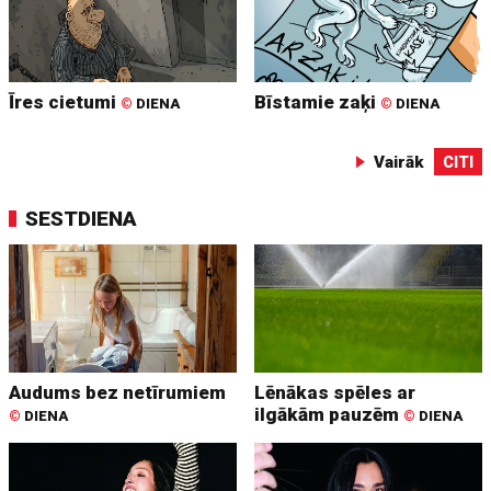
Īres cietumi
Bīstamie zaķi
©
DIENA
©
DIENA
Vairāk
CITI
SESTDIENA
Audums bez netīrumiem
Lēnākas spēles ar
ilgākām pauzēm
©
DIENA
©
DIENA