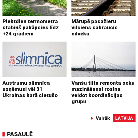
Piektdien termometra
Mārupē pasažieru
stabiņš pakāpsies līdz
vilciens sabraucis
+24 grādiem
cilvēku
Austrumu slimnīca
Vanšu tilta remonta seku
uzņēmusi vēl 31
mazināšanai rosina
Ukrainas karā cietušo
veidot koordinācijas
grupu
Vairāk
LATVIJĀ
PASAULĒ