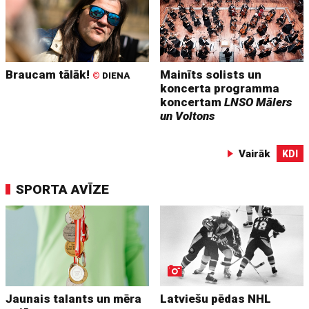
Braucam tālāk!
Mainīts solists un
©
DIENA
koncerta programma
koncertam
LNSO Mālers
un Voltons
Vairāk
KDI
SPORTA AVĪZE
Jaunais talants un mēra
Latviešu pēdas NHL