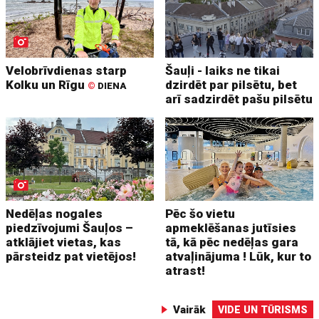
Velobrīvdienas starp
Šauļi - laiks ne tikai
Kolku un Rīgu
dzirdēt par pilsētu, bet
©
DIENA
arī sadzirdēt pašu pilsētu
Nedēļas nogales
Pēc šo vietu
piedzīvojumi Šauļos –
apmeklēšanas jutīsies
atklājiet vietas, kas
tā, kā pēc nedēļas gara
pārsteidz pat vietējos!
atvaļinājuma ! Lūk, kur to
atrast!
Vairāk
VIDE UN TŪRISMS