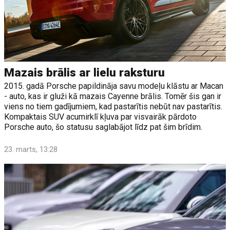
Mazais brālis ar lielu raksturu
2015. gadā Porsche papildināja savu modeļu klāstu ar Macan
- auto, kas ir gluži kā mazais Cayenne brālis. Tomēr šis gan ir
viens no tiem gadījumiem, kad pastarītis nebūt nav pastarītis.
Kompaktais SUV acumirklī kļuva par visvairāk pārdoto
Porsche auto, šo statusu saglabājot līdz pat šim brīdim.
23. marts, 13:28