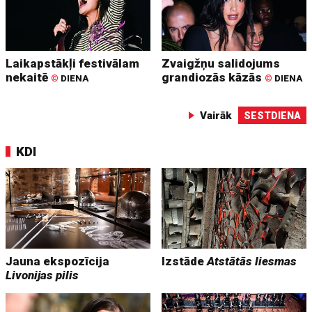
Laikapstākļi festivālam
Zvaigžņu salidojums
nekaitē
grandiozās kāzās
©
DIENA
©
DIENA
Vairāk
SESTDIENA
KDI
Jauna ekspozīcija
Izstāde
Atstātās liesmas
Livonijas pilis