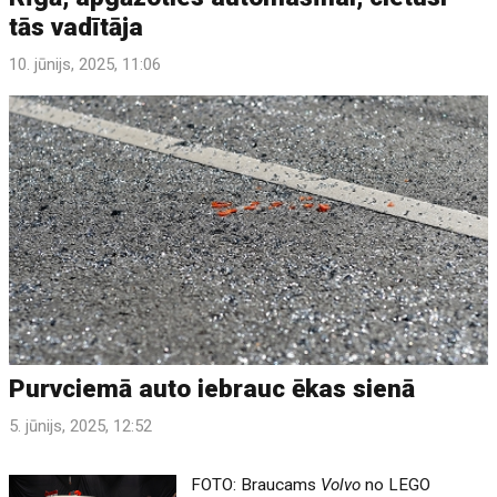
tās vadītāja
10. jūnijs, 2025, 11:06
Purvciemā auto iebrauc ēkas sienā
5. jūnijs, 2025, 12:52
FOTO: Braucams
Volvo
no LEGO