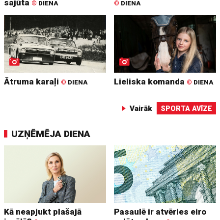
sajūta
©
DIENA
©
DIENA
Ātruma karaļi
Lieliska komanda
©
DIENA
©
DIENA
Vairāk
SPORTA AVĪZE
UZŅĒMĒJA DIENA
Kā neapjukt plašajā
Pasaulē ir atvēries eiro