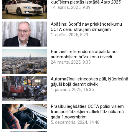
klucīšiem piestās izstādē
Auto 2025
14. aprīlis, 2025, 9:39
Abāšins: Šobrīd nav priekšnoteikumu
OCTA cenu straujām izmaiņām
1. aprīlis, 2025, 8:23
Parīzieši referendumā atbalsta no
automobiļiem brīvu zonu izveidi
24. marts, 2025, 9:35
Automašīnai ietriecoties pūlī, Ņūorleānā
gājuši bojā desmit cilvēki
1. janvāris, 2025, 16:35
Prasību iegādāties OCTA polisi visiem
transportlīdzekļiem atliek līdz nākamā
gada 1.novembrim
5. decembris, 2024, 14:46