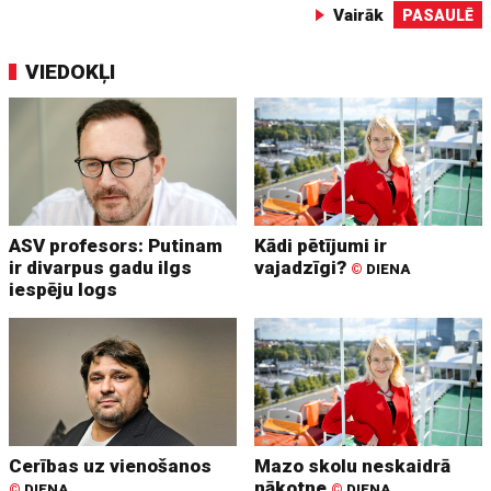
Vairāk
PASAULĒ
VIEDOKĻI
ASV profesors: Putinam
Kādi pētījumi ir
ir divarpus gadu ilgs
vajadzīgi?
©
DIENA
iespēju logs
Cerības uz vienošanos
Mazo skolu neskaidrā
nākotne
©
DIENA
©
DIENA