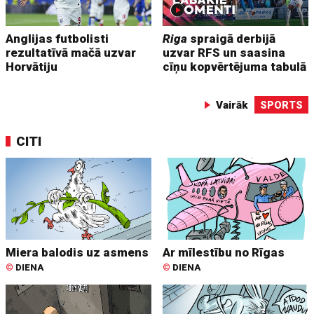
Anglijas futbolisti
Riga
spraigā derbijā
rezultatīvā mačā uzvar
uzvar RFS un saasina
Horvātiju
cīņu kopvērtējuma tabulā
Vairāk
SPORTS
CITI
Miera balodis uz asmens
Ar mīlestību no Rīgas
©
DIENA
©
DIENA