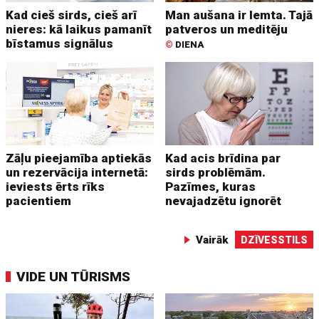
Kad cieš sirds, cieš arī
Man aušana ir lemta. Tajā
nieres: kā laikus pamanīt
patveros un meditēju
bīstamus signālus
©
DIENA
Zāļu pieejamība aptiekās
Kad acis brīdina par
un rezervācija internetā:
sirds problēmām.
ieviests ērts rīks
Pazīmes, kuras
pacientiem
nevajadzētu ignorēt
Vairāk
DZĪVESSTILS
VIDE UN TŪRISMS