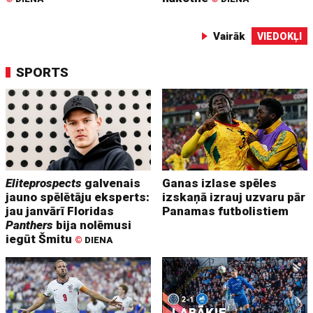
Vairāk
VIEDOKĻI
SPORTS
Eliteprospects
galvenais
Ganas izlase spēles
jauno spēlētāju eksperts:
izskaņā izrauj uzvaru pār
jau janvārī Floridas
Panamas futbolistiem
Panthers
bija nolēmusi
iegūt Šmitu
©
DIENA