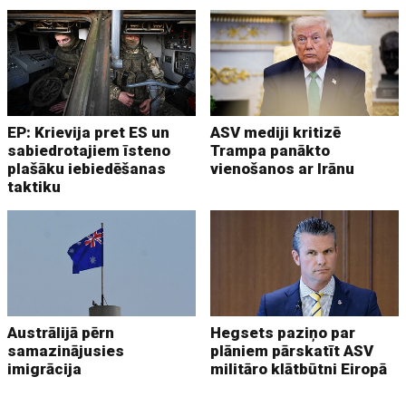
EP: Krievija pret ES un
ASV mediji kritizē
sabiedrotajiem īsteno
Trampa panākto
plašāku iebiedēšanas
vienošanos ar Irānu
taktiku
Austrālijā pērn
Hegsets paziņo par
samazinājusies
plāniem pārskatīt ASV
imigrācija
militāro klātbūtni Eiropā