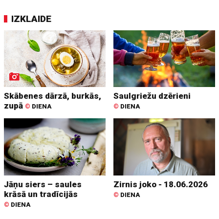
IZKLAIDE
Skābenes dārzā, burkās,
Saulgriežu dzērieni
zupā
©
DIENA
©
DIENA
Jāņu siers – saules
Zirnis joko - 18.06.2026
krāsā un tradīcijās
©
DIENA
©
DIENA