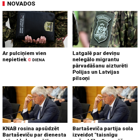
NOVADOS
Ar pulciņiem vien
Latgalē par deviņu
nepietiek
nelegālo migrantu
©
DIENA
pārvadāšanu aizturēti
Polijas un Latvijas
pilsoņi
KNAB rosina apsūdzēt
Bartaševiča partija sola
Bartaševiču par dienesta
izveidot "taisnīgu