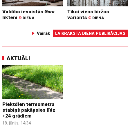
Valdība iesaistās
Gora
Tikai viens biržas
liktenī
variants
©
DIENA
©
DIENA
Vairāk
LAIKRAKSTA DIENA PUBLIKĀCIJAS
AKTUĀLI
Piektdien termometra
stabiņš pakāpsies līdz
+24 grādiem
18. jūnijs, 14:34