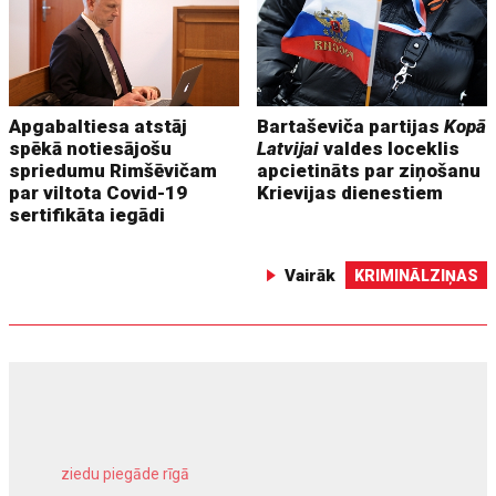
Apgabaltiesa atstāj
Bartaševiča partijas
Kopā
spēkā notiesājošu
Latvijai
valdes loceklis
spriedumu Rimšēvičam
apcietināts par ziņošanu
par viltota Covid-19
Krievijas dienestiem
sertifikāta iegādi
Vairāk
KRIMINĀLZIŅAS
ziedu piegāde rīgā
meliorācijas darbi