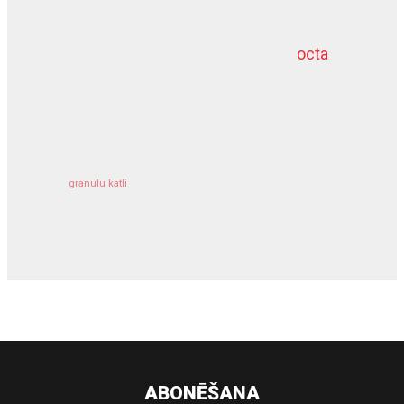
octa
dziļurbums
kravu apdrošināšana
granulu katli
siltumsūknis
ABONĒŠANA