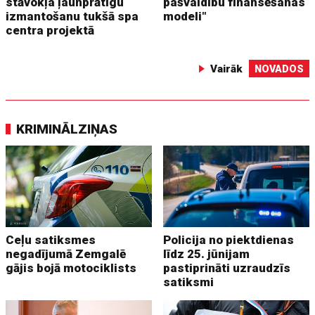
stāvokļa ļaunprātīgu
pašvaldību finansēšanas
izmantošanu tukšā spa
modeli"
centra projektā
Vairāk
NOVADOS
KRIMINĀLZIŅAS
Ceļu satiksmes
Policija no piektdienas
negadījumā Zemgalē
līdz 25. jūnijam
gājis bojā motociklists
pastiprināti uzraudzīs
satiksmi