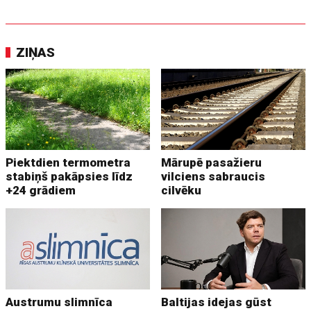
ZIŅAS
Piektdien termometra
Mārupē pasažieru
stabiņš pakāpsies līdz
vilciens sabraucis
+24 grādiem
cilvēku
Austrumu slimnīca
Baltijas idejas gūst