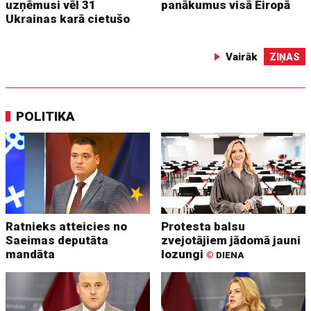
uzņēmusi vēl 31
panākumus visā Eiropā
Ukrainas karā cietušo
Vairāk
ZIŅAS
POLITIKA
Ratnieks atteicies no
Protesta balsu
Saeimas deputāta
zvejotājiem jādomā jauni
mandāta
lozungi
©
DIENA