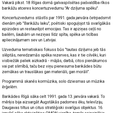
Vakarā plkst. 18 Rīgas domā galvaspilsētas pašvaldība rīkos
barikāžu atceres koncertuzvedumu "Ar dziļuma spēku".
Koncertuzvedums stāstīs par 1991. gada janvāra četrpadsmit
dienām jeb "Barikāžu laiku", poētiski spoguļojot tā svarīgākās
epizodes un restaurējot emocijas. Tas ir apziņas ceļš no
bailēm, šaubām un neziņas līdz spīta, spēka un ticības
apliecinājumam sev un Latvijai.
Uzveduma tematiskais fokuss būs "tautas dziļums jeb tās
slēptās, neredzamās spēka rezerves, kas ir tie cilvēki, kuri
visbiežāk paliek aizkadrā - mājās, darbā, citos pienākumos
vai pat slimībā, taču bez viņu pienesuma barikādes būtu
zemākas un trauslākas gan materiāli, gan morāli".
Programmā skanēs kormūzika, solo dziesmas un mūzika
ērģelēm.
Barikādes Rīgā sāka celt 1991. gada 13. janvāra vakarā. To
mērķis bija aizsargāt Augstākās padomes ēku, televīziju,
Daugavas tiltus un citus stratēģiski svarīgus objektus. 16.