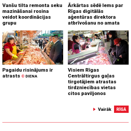
Vanšu tilta remonta seku
Ārkārtas sēdē lems par
mazināšanai rosina
Rīgas digitālās
veidot koordinācijas
aģentūras direktora
grupu
atbrīvošanu no amata
Pagaidu risinājums ir
Visiem Rīgas
atrasts
Centrāltirgus gaļas
©
DIENA
tirgotājiem atrastas
tirdzniecības vietas
citos paviljonos
Vairāk
RĪGĀ