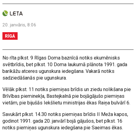
20. janvāris, 8:06
RĪGĀ
No rīta plkst. 9 Rīgas Doma baznīcā notiks ekumēnisks
svētbrīdis, bet plkst. 10 Doma laukumā plānota 1991. gada
barikāžu atceres ugunskura iedegšana. Vakarā notiks
sadziedāšanās pie ugunskura.
Vēlāk plkst. 11 notiks piemiņas brīdis un ziedu nolikšana pie
Brīvības pieminekļa, Bastejkalnā pie bojāgājušo piemiņas
vietām, pie bijušās Iekšlietu ministrijas ēkas Raiņa bulvārī 6.
Savukārt plkst. 14.30 notiks piemiņas brīdis II Meža kapos,
godinot 1991. gada 20. janvārī bojā gājušos, bet plkst. 16
notiks piemiņas ugunskura iedegšana pie Saeimas ēkas.