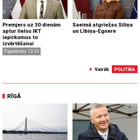
Premjers uz 30 dienām
Saeimā atgriežas Siliņa
aptur lielos IKT
un Lībiņa-Egnere
iepirkumus to
izvērtēšanai
Papildināts 13:35
Vairāk
POLITIKA
RĪGĀ