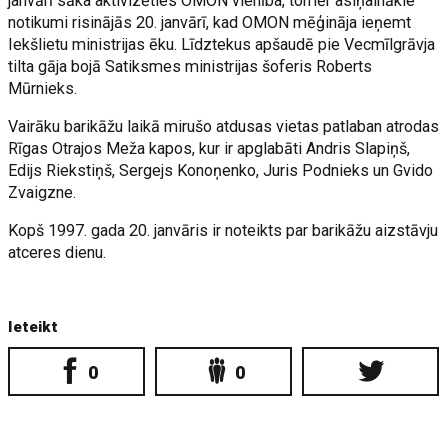
janvārī sāka aktivizēties OMON vienība, tomēr asiņainākie
notikumi risinājās 20. janvārī, kad OMON mēģināja ieņemt
Iekšlietu ministrijas ēku. Līdztekus apšaudē pie Vecmīlgrāvja
tilta gāja bojā Satiksmes ministrijas šoferis Roberts
Mūrnieks.
Vairāku barikāžu laikā mirušo atdusas vietas patlaban atrodas
Rīgas Otrajos Meža kapos, kur ir apglabāti Andris Slapiņš,
Edijs Riekstiņš, Sergejs Konoņenko, Juris Podnieks un Gvido
Zvaigzne.
Kopš 1997. gada 20. janvāris ir noteikts par barikāžu aizstāvju
atceres dienu.
Ieteikt
0
0