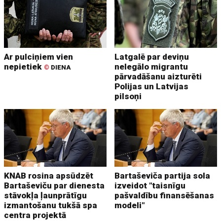
Ar pulciņiem vien
Latgalē par deviņu
nepietiek
nelegālo migrantu
©
DIENA
pārvadāšanu aizturēti
Polijas un Latvijas
pilsoņi
KNAB rosina apsūdzēt
Bartaševiča partija sola
Bartaševiču par dienesta
izveidot "taisnīgu
stāvokļa ļaunprātīgu
pašvaldību finansēšanas
izmantošanu tukšā spa
modeli"
centra projektā