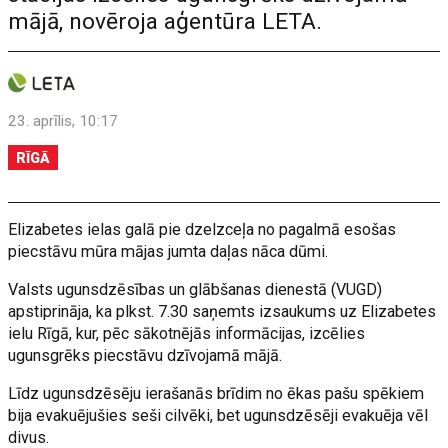
mājā, novēroja aģentūra LETA.
23. aprīlis, 10:17
RĪGĀ
Elizabetes ielas galā pie dzelzceļa no pagalmā esošas
piecstāvu mūra mājas jumta daļas nāca dūmi.
Valsts ugunsdzēsības un glābšanas dienestā (VUGD)
apstiprināja, ka plkst. 7.30 saņemts izsaukums uz Elizabetes
ielu Rīgā, kur, pēc sākotnējās informācijas, izcēlies
ugunsgrēks piecstāvu dzīvojamā mājā.
Līdz ugunsdzēsēju ierašanās brīdim no ēkas pašu spēkiem
bija evakuējušies seši cilvēki, bet ugunsdzēsēji evakuēja vēl
divus.