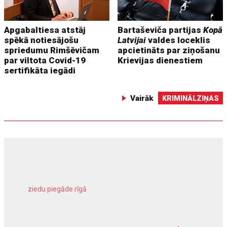
Apgabaltiesa atstāj
Bartaševiča partijas
Kopā
spēkā notiesājošu
Latvijai
valdes loceklis
spriedumu Rimšēvičam
apcietināts par ziņošanu
par viltota Covid-19
Krievijas dienestiem
sertifikāta iegādi
Vairāk
KRIMINĀLZIŅAS
ziedu piegāde rīgā
meliorācijas darbi