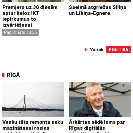
Premjers uz 30 dienām
Saeimā atgriežas Siliņa
aptur lielos IKT
un Lībiņa-Egnere
iepirkumus to
izvērtēšanai
Papildināts 13:35
Vairāk
POLITIKA
RĪGĀ
Vanšu tilta remonta seku
Ārkārtas sēdē lems par
mazināšanai rosina
Rīgas digitālās