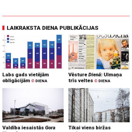
LAIKRAKSTA DIENA PUBLIKĀCIJAS
Labs gads vietējām
Vēsture
Dienā
: Ulmaņa
obligācijām
trīs veltes
©
DIENA
©
DIENA
Valdība iesaistās
Gora
Tikai viens biržas