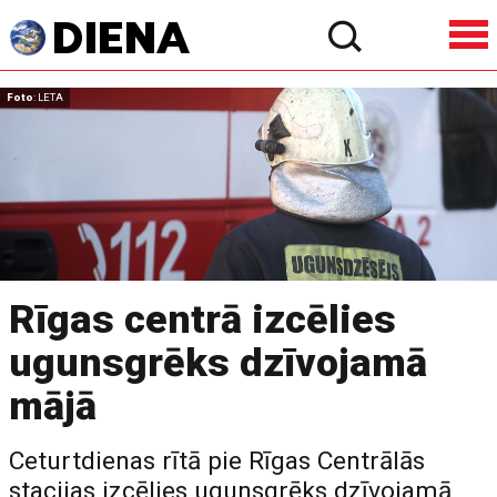
Foto
: LETA
Rīgas centrā izcēlies
ugunsgrēks dzīvojamā
mājā
Ceturtdienas rītā pie Rīgas Centrālās
stacijas izcēlies ugunsgrēks dzīvojamā