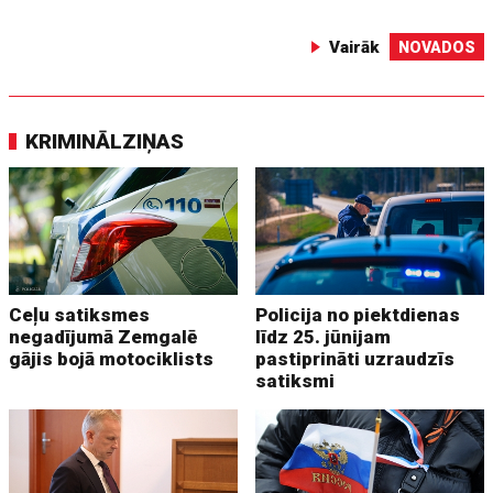
Vairāk
NOVADOS
KRIMINĀLZIŅAS
Ceļu satiksmes
Policija no piektdienas
negadījumā Zemgalē
līdz 25. jūnijam
gājis bojā motociklists
pastiprināti uzraudzīs
satiksmi