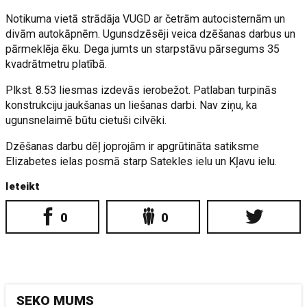
Notikuma vietā strādāja VUGD ar četrām autocisternām un
divām autokāpnēm. Ugunsdzēsēji veica dzēšanas darbus un
pārmeklēja ēku. Dega jumts un starpstāvu pārsegums 35
kvadrātmetru platībā.
Plkst. 8.53 liesmas izdevās ierobežot. Patlaban turpinās
konstrukciju jaukšanas un liešanas darbi. Nav ziņu, ka
ugunsnelaimē būtu cietuši cilvēki.
Dzēšanas darbu dēļ joprojām ir apgrūtināta satiksme
Elizabetes ielas posmā starp Satekles ielu un Kļavu ielu.
Ieteikt
0
0
SEKO MUMS