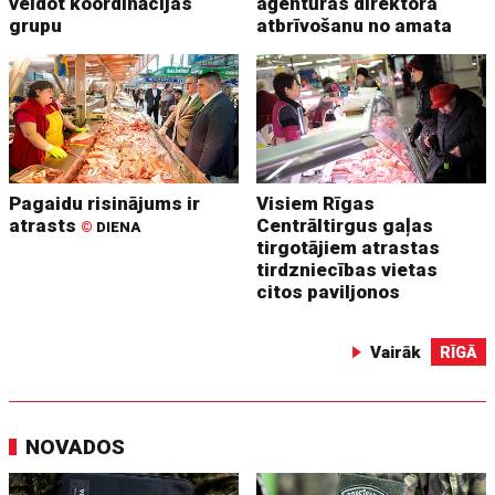
veidot koordinācijas
aģentūras direktora
grupu
atbrīvošanu no amata
Pagaidu risinājums ir
Visiem Rīgas
atrasts
Centrāltirgus gaļas
©
DIENA
tirgotājiem atrastas
tirdzniecības vietas
citos paviljonos
Vairāk
RĪGĀ
NOVADOS