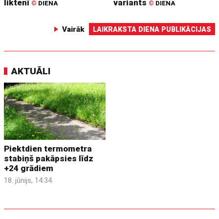
liktenī
variants
©
DIENA
©
DIENA
Vairāk
LAIKRAKSTA DIENA PUBLIKĀCIJAS
AKTUĀLI
Piektdien termometra
stabiņš pakāpsies līdz
+24 grādiem
18. jūnijs, 14:34