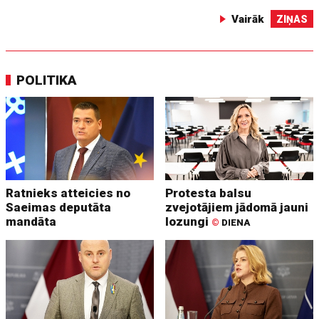
Vairāk
ZIŅAS
POLITIKA
Ratnieks atteicies no
Protesta balsu
Saeimas deputāta
zvejotājiem jādomā jauni
mandāta
lozungi
©
DIENA