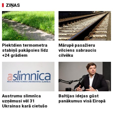
ZIŅAS
Piektdien termometra
Mārupē pasažieru
stabiņš pakāpsies līdz
vilciens sabraucis
+24 grādiem
cilvēku
Austrumu slimnīca
Baltijas idejas gūst
uzņēmusi vēl 31
panākumus visā Eiropā
Ukrainas karā cietušo