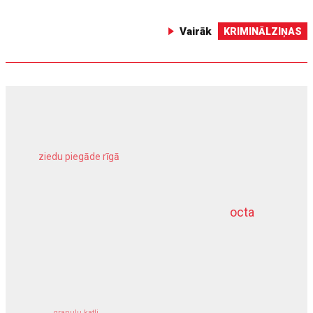
Vairāk
KRIMINĀLZIŅAS
ziedu piegāde rīgā
meliorācijas darbi
octa
dziļurbums
kravu apdrošināšana
granulu katli