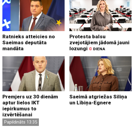
Ratnieks atteicies no
Protesta balsu
Saeimas deputāta
zvejotājiem jādomā jauni
mandāta
lozungi
©
DIENA
Premjers uz 30 dienām
Saeimā atgriežas Siliņa
aptur lielos IKT
un Lībiņa-Egnere
iepirkumus to
izvērtēšanai
Papildināts 13:35