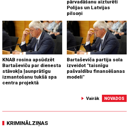
pārvadāšanu aizturēti
Polijas un Latvijas
pilsoņi
KNAB rosina apsūdzēt
Bartaševiča partija sola
Bartaševiču par dienesta
izveidot "taisnīgu
stāvokļa ļaunprātīgu
pašvaldību finansēšanas
izmantošanu tukšā spa
modeli"
centra projektā
Vairāk
NOVADOS
KRIMINĀLZIŅAS