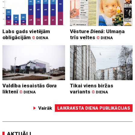
Labs gads vietējām
Vēsture
Dienā
: Ulmaņa
obligācijām
trīs veltes
©
DIENA
©
DIENA
Valdība iesaistās
Gora
Tikai viens biržas
liktenī
variants
©
DIENA
©
DIENA
Vairāk
LAIKRAKSTA DIENA PUBLIKĀCIJAS
AKTUĀLI