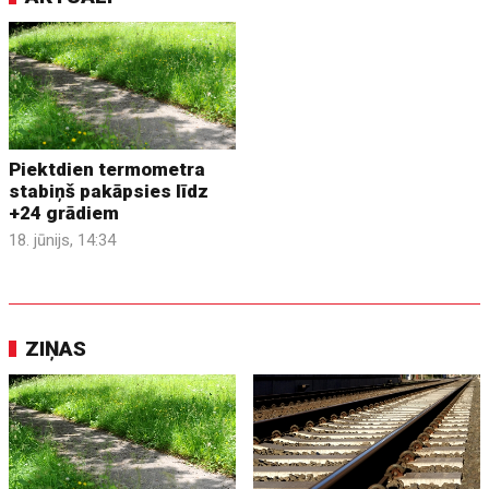
Piektdien termometra
stabiņš pakāpsies līdz
+24 grādiem
18. jūnijs, 14:34
ZIŅAS