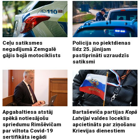
Ceļu satiksmes
Policija no piektdienas
negadījumā Zemgalē
līdz 25. jūnijam
gājis bojā motociklists
pastiprināti uzraudzīs
satiksmi
Apgabaltiesa atstāj
Bartaševiča partijas
Kopā
spēkā notiesājošu
Latvijai
valdes loceklis
spriedumu Rimšēvičam
apcietināts par ziņošanu
par viltota Covid-19
Krievijas dienestiem
sertifikāta iegādi