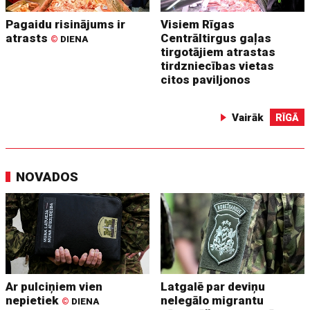
Pagaidu risinājums ir
Visiem Rīgas
atrasts
Centrāltirgus gaļas
©
DIENA
tirgotājiem atrastas
tirdzniecības vietas
citos paviljonos
Vairāk
RĪGĀ
NOVADOS
Ar pulciņiem vien
Latgalē par deviņu
nepietiek
nelegālo migrantu
©
DIENA