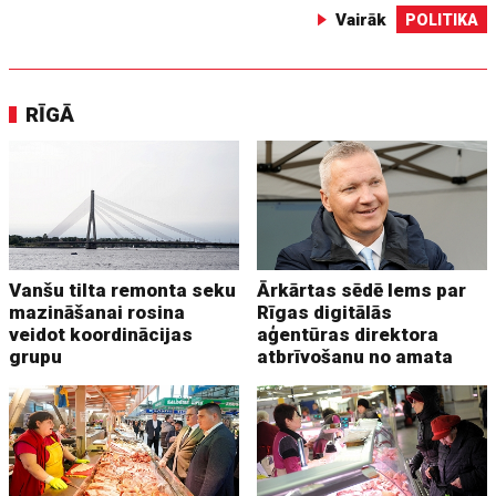
Vairāk
POLITIKA
RĪGĀ
Vanšu tilta remonta seku
Ārkārtas sēdē lems par
mazināšanai rosina
Rīgas digitālās
veidot koordinācijas
aģentūras direktora
grupu
atbrīvošanu no amata