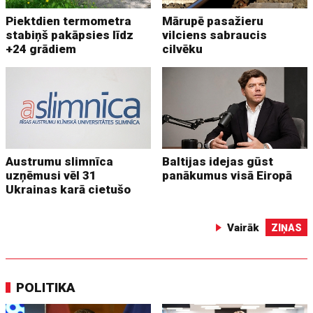
Piektdien termometra
Mārupē pasažieru
stabiņš pakāpsies līdz
vilciens sabraucis
+24 grādiem
cilvēku
Austrumu slimnīca
Baltijas idejas gūst
uzņēmusi vēl 31
panākumus visā Eiropā
Ukrainas karā cietušo
Vairāk
ZIŅAS
POLITIKA