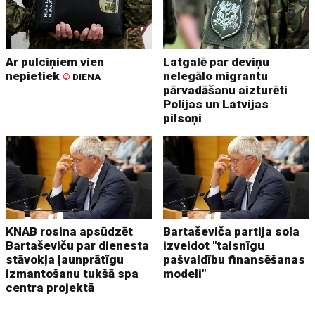
Ar pulciņiem vien
Latgalē par deviņu
nepietiek
nelegālo migrantu
©
DIENA
pārvadāšanu aizturēti
Polijas un Latvijas
pilsoņi
KNAB rosina apsūdzēt
Bartaševiča partija sola
Bartaševiču par dienesta
izveidot "taisnīgu
stāvokļa ļaunprātīgu
pašvaldību finansēšanas
izmantošanu tukšā spa
modeli"
centra projektā