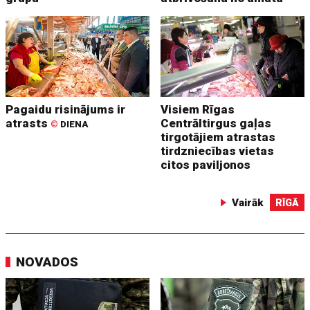
Pagaidu risinājums ir
Visiem Rīgas
atrasts
Centrāltirgus gaļas
©
DIENA
tirgotājiem atrastas
tirdzniecības vietas
citos paviljonos
Vairāk
RĪGĀ
NOVADOS