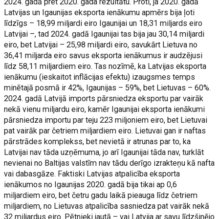
2024. gadā pret 2020. gada rezultātu. Proti, ja 2020. gadā
Latvijas un Igaunijas eksporta ienākumu apmērs bija ļoti
līdzīgs – 18,99 miljardi eiro Igaunijai un 18,31 miljards eiro
Latvijai –, tad 2024. gadā Igaunijai tas bija jau 30,14 miljardi
eiro, bet Latvijai – 25,98 miljardi eiro, savukārt Lietuva no
36,41 miljarda eiro savus eksporta ienākumus ir audzējusi
līdz 58,11 miljardiem eiro. Tas nozīmē, ka Latvijas eksporta
ienākumu (ieskaitot inflācijas efektu) izaugsmes temps
minētajā posmā ir 42%, Igaunijas – 59%, bet Lietuvas – 60%.
2024. gadā Latvijā imports pārsniedza eksportu par vairāk
nekā vienu miljardu eiro, kamēr Igaunijai eksporta ienākumi
pārsniedza importu par teju 223 miljoniem eiro, bet Lietuvai
pat vairāk par četriem miljardiem eiro. Lietuvai gan ir naftas
pārstrādes komplekss, bet nevietā ir atrunas par to, ka
Latvijai nav tāda uzņēmuma, jo arī Igaunijai tāda nav, turklāt
nevienai no Baltijas valstīm nav tādu derīgo izrakteņu kā nafta
vai dabasgāze. Faktiski Latvijas atpalicība eksporta
ienākumos no Igaunijas 2020. gadā bija tikai ap 0,6
miljardiem eiro, bet četru gadu laikā pieauga līdz četriem
miljardiem, no Lietuvas atpalicība sasniedza pat vairāk nekā
32 miljardus eiro. Pētnieki jautā – vai Latvija ar savu līdzšinējo