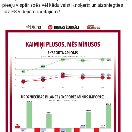
pieeju vispār spēs vēl kādu valsti «noķert» un aizsniegties
līdz ES vidējiem rādītājiem?