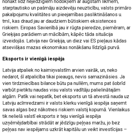
nonākt līdz nejēdzīgiem nodokļiem ar augstām likmēm,
starptautisko un pašmāju aizdevēju neuzticību, valsts primāro
pakalpojumu kvalitātes un pieejamības pasliktināšanos u.
tml., kas draud jau ar daudziem būtiskiem eksistences
riskiem. Eiropas Savienībā jau ir rūgta pieredze, piemēram, ar
Grieķijas parādiem un mācībām, kāpēc tāda situācija
izveidojās. Latvija nav Grieķija, un diez vai ES pieļaus kādas
atsevišķas mazas ekonomikas nonākšanu līdzīgā purvā.
Eksports ir vienīgā iespēja
Latvija atpaliek no kaimiņvalstīm arvien vairāk, un, neko
nedarot, šī atpalicība tikai pieaugs, nevis samazināsies. Ja
vien tirdzniecības bilance būtu pa nullēm, mums pat šobrīd
varbūt pietiktu naudas visu valsts vadītāju palielinātajām
algām. Patīk vai nepatīk, bet eksports un tā atvestā nauda uz
Latviju acīmredzami ir valsts klerku vienīgā iespēja saņemt
savas algas bez nākotnes riskiem valstij kopumā. Vienlaikus
tik nelielā valstī eksports ir teju vienīgā iespēja
uzņēmējdarbībai strādāt ar jēdzīgu peļņas maržu, jo bez
peļņas nav iespējams uzkrāt kapitālu un veikt investīcijas –