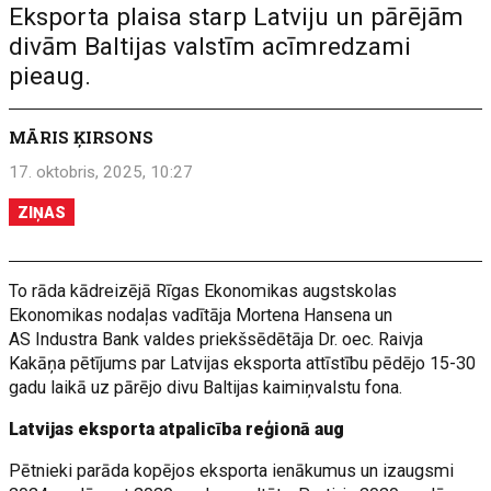
Eksporta plaisa starp Latviju un pārējām
divām Baltijas valstīm acīmredzami
pieaug.
MĀRIS ĶIRSONS
17. oktobris, 2025, 10:27
ZIŅAS
To rāda kādreizējā Rīgas Ekonomikas augstskolas
Ekonomikas nodaļas vadītāja Mortena Hansena un
AS Industra Bank valdes priekšsēdētāja Dr. oec. Raivja
Kakāņa pētījums par Latvijas eksporta attīstību pēdējo 15-30
gadu laikā uz pārējo divu Baltijas kaimiņvalstu fona.
Latvijas eksporta atpalicība reģionā aug
Pētnieki parāda kopējos eksporta ienākumus un izaugsmi