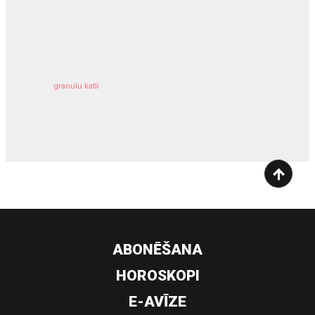
kravu apdrošināšana
granulu katli
siltumsūknis
ABONĒŠANA
HOROSKOPI
E-AVĪZE