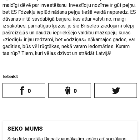
maldīgi dēvē par investēšanu. Investīciju nozīme ir gūt peļņu,
bet ES līdzekļu ieplūdināšana peļņu tiešā veidā neparedz. ES
dāvanas ir tā savdabīgā barjera, kas attur valsti no, maigi
izsakoties, pamatīgas ķezas, jo šie Briseles ziedojumi slēpj
pašreizējās un daudzu iepriekšējo valdību mazspēju, kuras
«ziediņi» ir jau redzami, bet «odziņas» nākamajos gados, var
gadīties, būs vēl rūgtākas, nekā varam iedomāties. Kuram
tas rūp? Tiem, kuri vēlas dzīvot un strādāt Latvijā!
Ieteikt
0
0
SEKO MUMS
Seko līdzi portāla Diena.lv jaunākajām ziņām arī sociālajos