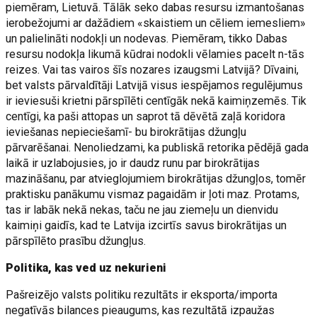
piemēram, Lietuvā. Tālāk seko dabas resursu izmantošanas
ierobežojumi ar dažādiem «skaistiem un cēliem iemesliem»
un palielināti nodokļi un nodevas. Piemēram, tikko Dabas
resursu nodokļa likumā kūdrai nodokli vēlamies pacelt n-tās
reizes. Vai tas vairos šīs nozares izaugsmi Latvijā? Dīvaini,
bet valsts pārvaldītāji Latvijā visus iespējamos regulējumus
ir ieviesuši krietni pārspīlēti centīgāk nekā kaimiņzemēs. Tik
centīgi, ka paši attopas un saprot tā dēvētā zaļā koridora
ieviešanas nepieciešamī- bu birokrātijas džungļu
pārvarēšanai. Nenoliedzami, ka publiskā retorika pēdējā gada
laikā ir uzlabojusies, jo ir daudz runu par birokrātijas
mazināšanu, par atvieglojumiem birokrātijas džungļos, tomēr
praktisku panākumu vismaz pagaidām ir ļoti maz. Protams,
tas ir labāk nekā nekas, taču ne jau ziemeļu un dienvidu
kaimiņi gaidīs, kad te Latvija izcirtīs savus birokrātijas un
pārspīlēto prasību džungļus.
Politika, kas ved uz nekurieni
Pašreizējo valsts politiku rezultāts ir eksporta/importa
negatīvās bilances pieaugums, kas rezultātā izpaužas