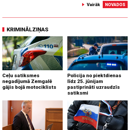
Vairāk
NOVADOS
KRIMINĀLZIŅAS
Ceļu satiksmes
Policija no piektdienas
negadījumā Zemgalē
līdz 25. jūnijam
gājis bojā motociklists
pastiprināti uzraudzīs
satiksmi