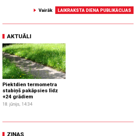
Vairāk
LAIKRAKSTA DIENA PUBLIKĀCIJAS
AKTUĀLI
Piektdien termometra
stabiņš pakāpsies līdz
+24 grādiem
18. jūnijs, 14:34
ZIŅAS