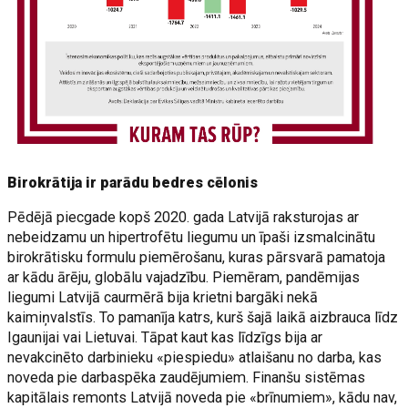
Birokrātija ir parādu bedres cēlonis
Pēdējā piecgade kopš 2020. gada Latvijā raksturojas ar
nebeidzamu un hipertrofētu liegumu un īpaši izsmalcinātu
birokrātisku formulu piemērošanu, kuras pārsvarā pamatoja
ar kādu ārēju, globālu vajadzību. Piemēram, pandēmijas
liegumi Latvijā caurmērā bija krietni bargāki nekā
kaimiņvalstīs. To pamanīja katrs, kurš šajā laikā aizbrauca līdz
Igaunijai vai Lietuvai. Tāpat kaut kas līdzīgs bija ar
nevakcinēto darbinieku «piespiedu» atlaišanu no darba, kas
noveda pie darbaspēka zaudējumiem. Finanšu sistēmas
kapitālais remonts Latvijā noveda pie «brīnumiem», kādu nav,