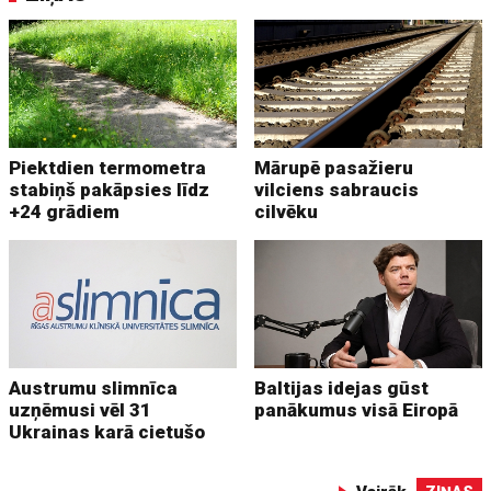
Piektdien termometra
Mārupē pasažieru
stabiņš pakāpsies līdz
vilciens sabraucis
+24 grādiem
cilvēku
Austrumu slimnīca
Baltijas idejas gūst
uzņēmusi vēl 31
panākumus visā Eiropā
Ukrainas karā cietušo