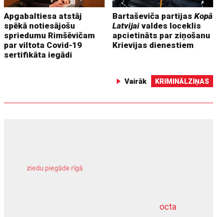
Apgabaltiesa atstāj
Bartaševiča partijas
Kopā
spēkā notiesājošu
Latvijai
valdes loceklis
spriedumu Rimšēvičam
apcietināts par ziņošanu
par viltota Covid-19
Krievijas dienestiem
sertifikāta iegādi
Vairāk
KRIMINĀLZIŅAS
ziedu piegāde rīgā
meliorācijas darbi
octa
dziļurbums