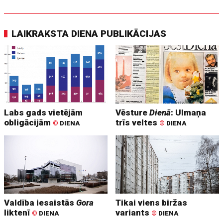
LAIKRAKSTA DIENA PUBLIKĀCIJAS
Labs gads vietējām
Vēsture
Dienā
: Ulmaņa
obligācijām
trīs veltes
©
DIENA
©
DIENA
Valdība iesaistās
Gora
Tikai viens biržas
liktenī
variants
©
DIENA
©
DIENA