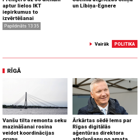
aptur lielos IKT
un Lībiņa-Egnere
iepirkumus to
izvērtēšanai
Papildināts 13:35
Vairāk
POLITIKA
RĪGĀ
Vanšu tilta remonta seku
Ārkārtas sēdē lems par
mazināšanai rosina
Rīgas digitālās
veidot koordinācijas
aģentūras direktora
grupu
atbrīvošanu no amata