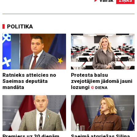
Vairāk
ZIŅAS
POLITIKA
Ratnieks atteicies no
Protesta balsu
Saeimas deputāta
zvejotājiem jādomā jauni
mandāta
lozungi
©
DIENA
Premjers uz 30 dienām
Saeimā atgriežas Siliņa