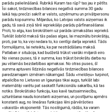
parādu palielināšanā. Rubrikā Kuram tas rūp? tas jau ir pētīts.
Īsi sakot, tirdzniecības bilances negatīvā summa 30 gadu
laikā teju precīzi sakrīt ar valsts, uzņēmumu un privātpersonu
parādu kopsummu. Miljardus, ko Latvijas valsts aizņemas ik
gadu, tā savā ziņā tērē iepriekšējo parādu pārfinansēšanai.
Proti, to algu, kas birokrātiem uz parāda izmaksātas iepriekš.
Turklāt šobrīd maksā tās pašas algas, lai mazinātu birokrātiju,
proti, par to, ka viņi nedara to, ko centīgi darīja iepriekš. Tāds
formulējums, lai neteiktu, ka par nestrādāšanu maksā.
Patlaban ir situācija, kad budžetā trūkst vairāki miljardi eiro.
No vienas puses, tā ir summa, kas trūkst birokrātu darba nu
jau vēlamās bezdarbības apmaksai. No otras puses, šī
summa aptuveni līdzinās negatīvās tirdzniecības bilances
paredzamajam izmēram nākamgad. Šādu «meldiņu» turpinot,
atpalicība no Lietuvas un Igaunijas tikai augs, turklāt labi
matemātiķi varētu pat saskatīt funkcionālu sakarību, kā tas
notiks. Birokrātisko funkciju, kas kavē tautsaimniecību,
uzturēšanai naudu konstanti aizņemas, un postījumu apmērs
konstanti aug, no lineāras funkcijas lēni pārvēršoties
«skaistā» eksponentē. Tās noslēgumā, rādās, ka varam