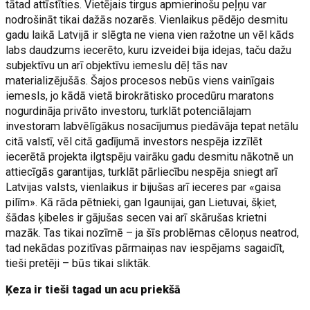
tātad attīstīties. Vietējais tirgus apmierinošu peļņu var
nodrošināt tikai dažās nozarēs. Vienlaikus pēdējo desmitu
gadu laikā Latvijā ir slēgta ne viena vien ražotne un vēl kāds
labs daudzums iecerēto, kuru izveidei bija idejas, taču dažu
subjektīvu un arī objektīvu iemeslu dēļ tās nav
materializējušās. Šajos procesos nebūs viens vainīgais
iemesls, jo kādā vietā birokrātisko procedūru maratons
nogurdināja privāto investoru, turklāt potenciālajam
investoram labvēlīgākus nosacījumus piedāvāja tepat netālu
citā valstī, vēl citā gadījumā investors nespēja izzīlēt
iecerētā projekta ilgtspēju vairāku gadu desmitu nākotnē un
attiecīgās garantijas, turklāt pārliecību nespēja sniegt arī
Latvijas valsts, vienlaikus ir bijušas arī ieceres par «gaisa
pilīm». Kā rāda pētnieki, gan Igaunijai, gan Lietuvai, šķiet,
šādas ķibeles ir gājušas secen vai arī skārušas krietni
mazāk. Tas tikai nozīmē – ja šīs problēmas cēloņus neatrod,
tad nekādas pozitīvas pārmaiņas nav iespējams sagaidīt,
tieši pretēji – būs tikai sliktāk.
Ķeza ir tieši tagad un acu priekšā