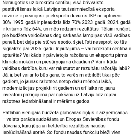
Neraugoties uz birokrātu centību, visā brīvvalsts
pastāvēšanas laikā Latvijas tautsaimniecībā eksporta
nozīme ir pieaugusi, jo eksporta devums IKP no aptuveni
30% 1995. gadā ir pieaudzis līdz 70% 2023. gadā. 2024. gadā
ir kritums līdz 64%, un mēs redzam rezultātus. Tēlaini runājot,
pie budžeta veidošanas deg sarkanās lampiņas visā vadības
panelī, bet daļa pie stūres esošo, šķiet, īsti nesaprot, ko tās
signalizē par 2026. gadu. Ir jautājums – vai birokrātu centība ir
apturēta? Vai kāds ir pārvietojis ražošanu un eksportu pirms
klimata mokām un piesārņojuma draudiem? Vai ir kāda
valdības darbība, kuru var raksturot ar rezultātu ražotāju labā?
Jā, ir, bet vai ar to būs gana, to varēsim atbildēt tikai pēc
gadiem, jo jaunas ražotnes netop dažu mēnešu laikā,
modernizācijas projekti rit gadiem un arī laiks no jaunu
investoru paziņojuma par nākšanu uz Latviju līdz reālai
ražotnes iedarbināšanai ir mērāms gados.
Patlaban vienīgais budžeta glābšanas riņķis ir aizņemšanās
– valsts parāda audzēšana un Eiropas Savienības fondu
dāvanas, kuru jēga un lietderība rezultējas naudas
ieplūdināšanā apritē. Šo fondu naudas funkciju bieži vien