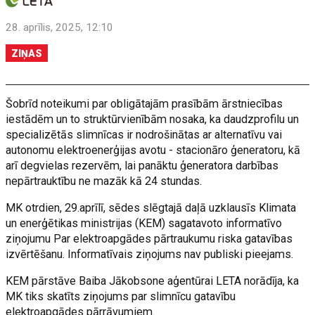
28. aprīlis, 2025, 12:10
ZIŅAS
Šobrīd noteikumi par obligātajām prasībām ārstniecības
iestādēm un to struktūrvienībām nosaka, ka daudzprofilu un
specializētās slimnīcas ir nodrošinātas ar alternatīvu vai
autonomu elektroenerģijas avotu - stacionāro ģeneratoru, kā
arī degvielas rezervēm, lai panāktu ģeneratora darbības
nepārtrauktību ne mazāk kā 24 stundas.
MK otrdien, 29.aprīlī, sēdes slēgtajā daļā uzklausīs Klimata
un enerģētikas ministrijas (KEM) sagatavoto informatīvo
ziņojumu Par elektroapgādes pārtraukumu riska gatavības
izvērtēšanu. Informatīvais ziņojums nav publiski pieejams.
KEM pārstāve Baiba Jākobsone aģentūrai LETA norādīja, ka
MK tiks skatīts ziņojums par slimnīcu gatavību
elektroapgādes pārrāvumiem.