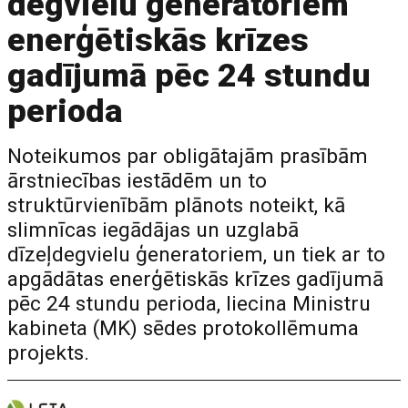
degvielu ģeneratoriem
enerģētiskās krīzes
gadījumā pēc 24 stundu
perioda
Noteikumos par obligātajām prasībām
ārstniecības iestādēm un to
struktūrvienībām plānots noteikt, kā
slimnīcas iegādājas un uzglabā
dīzeļdegvielu ģeneratoriem, un tiek ar to
apgādātas enerģētiskās krīzes gadījumā
pēc 24 stundu perioda, liecina Ministru
kabineta (MK) sēdes protokollēmuma
projekts.