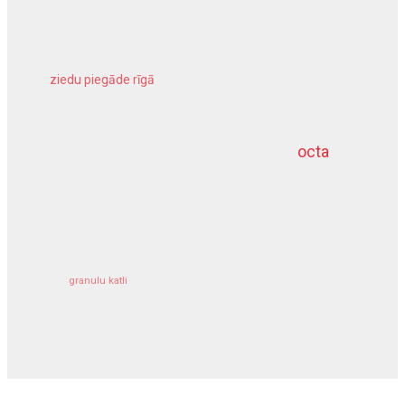
ziedu piegāde rīgā
meliorācijas darbi
octa
dziļurbums
kravu apdrošināšana
granulu katli
siltumsūknis