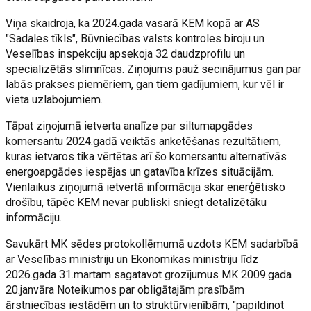
Viņa skaidroja, ka 2024.gada vasarā KEM kopā ar AS
"Sadales tīkls", Būvniecības valsts kontroles biroju un
Veselības inspekciju apsekoja 32 daudzprofilu un
specializētās slimnīcas. Ziņojums pauž secinājumus gan par
labās prakses piemēriem, gan tiem gadījumiem, kur vēl ir
vieta uzlabojumiem.
Tāpat ziņojumā ietverta analīze par siltumapgādes
komersantu 2024.gadā veiktās anketēšanas rezultātiem,
kuras ietvaros tika vērtētas arī šo komersantu alternatīvās
energoapgādes iespējas un gatavība krīzes situācijām.
Vienlaikus ziņojumā ietvertā informācija skar enerģētisko
drošību, tāpēc KEM nevar publiski sniegt detalizētāku
informāciju.
Savukārt MK sēdes protokollēmumā uzdots KEM sadarbībā
ar Veselības ministriju un Ekonomikas ministriju līdz
2026.gada 31.martam sagatavot grozījumus MK 2009.gada
20.janvāra Noteikumos par obligātajām prasībām
ārstniecības iestādēm un to struktūrvienībām, "papildinot