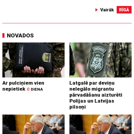
Vairāk
RĪGĀ
NOVADOS
Ar pulciņiem vien
Latgalē par deviņu
nepietiek
nelegālo migrantu
©
DIENA
pārvadāšanu aizturēti
Polijas un Latvijas
pilsoņi