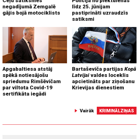
Ceļu satiksmes
Policija no piektdienas
negadījumā Zemgalē
līdz 25. jūnijam
gājis bojā motociklists
pastiprināti uzraudzīs
satiksmi
Apgabaltiesa atstāj
Bartaševiča partijas
Kopā
spēkā notiesājošu
Latvijai
valdes loceklis
spriedumu Rimšēvičam
apcietināts par ziņošanu
par viltota Covid-19
Krievijas dienestiem
sertifikāta iegādi
Vairāk
KRIMINĀLZIŅAS