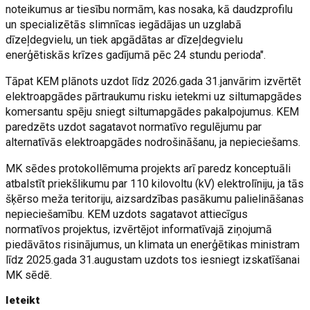
noteikumus ar tiesību normām, kas nosaka, kā daudzprofilu
un specializētās slimnīcas iegādājas un uzglabā
dīzeļdegvielu, un tiek apgādātas ar dīzeļdegvielu
enerģētiskās krīzes gadījumā pēc 24 stundu perioda".
Tāpat KEM plānots uzdot līdz 2026.gada 31.janvārim izvērtēt
elektroapgādes pārtraukumu risku ietekmi uz siltumapgādes
komersantu spēju sniegt siltumapgādes pakalpojumus. KEM
paredzēts uzdot sagatavot normatīvo regulējumu par
alternatīvās elektroapgādes nodrošināšanu, ja nepieciešams.
MK sēdes protokollēmuma projekts arī paredz konceptuāli
atbalstīt priekšlikumu par 110 kilovoltu (kV) elektrolīniju, ja tās
šķērso meža teritoriju, aizsardzības pasākumu palielināšanas
nepieciešamību. KEM uzdots sagatavot attiecīgus
normatīvos projektus, izvērtējot informatīvajā ziņojumā
piedāvātos risinājumus, un klimata un enerģētikas ministram
līdz 2025.gada 31.augustam uzdots tos iesniegt izskatīšanai
MK sēdē.
Ieteikt