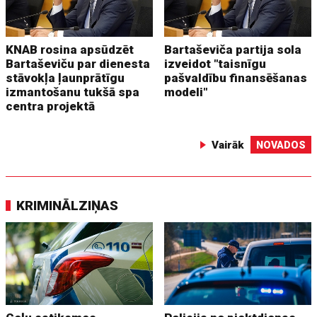
KNAB rosina apsūdzēt
Bartaševiča partija sola
Bartaševiču par dienesta
izveidot "taisnīgu
stāvokļa ļaunprātīgu
pašvaldību finansēšanas
izmantošanu tukšā spa
modeli"
centra projektā
Vairāk
NOVADOS
KRIMINĀLZIŅAS