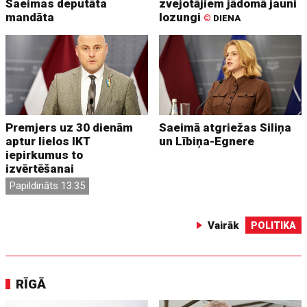
Saeimas deputāta
zvejotājiem jādomā jauni
mandāta
lozungi
©
DIENA
Premjers uz 30 dienām
Saeimā atgriežas Siliņa
aptur lielos IKT
un Lībiņa-Egnere
iepirkumus to
izvērtēšanai
Papildināts 13:35
Vairāk
POLITIKA
RĪGĀ