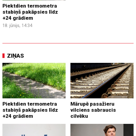
Piektdien termometra
stabiņš pakāpsies līdz
+24 grādiem
18. jūnijs, 14:34
ZIŅAS
Piektdien termometra
Mārupē pasažieru
stabiņš pakāpsies līdz
vilciens sabraucis
+24 grādiem
cilvēku