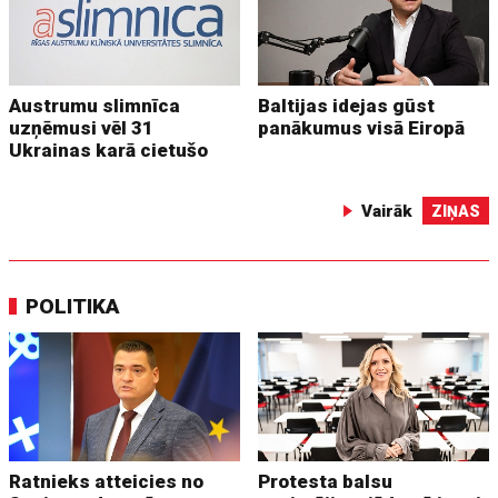
Austrumu slimnīca
Baltijas idejas gūst
uzņēmusi vēl 31
panākumus visā Eiropā
Ukrainas karā cietušo
Vairāk
ZIŅAS
POLITIKA
Ratnieks atteicies no
Protesta balsu