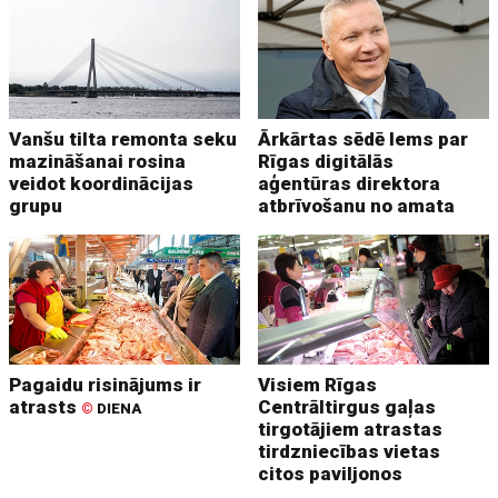
Vanšu tilta remonta seku
Ārkārtas sēdē lems par
mazināšanai rosina
Rīgas digitālās
veidot koordinācijas
aģentūras direktora
grupu
atbrīvošanu no amata
Pagaidu risinājums ir
Visiem Rīgas
atrasts
Centrāltirgus gaļas
©
DIENA
tirgotājiem atrastas
tirdzniecības vietas
citos paviljonos