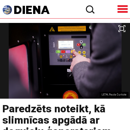
LETA, Paula Čurkste
Paredzēts noteikt, kā
slimnīcas apgādā ar