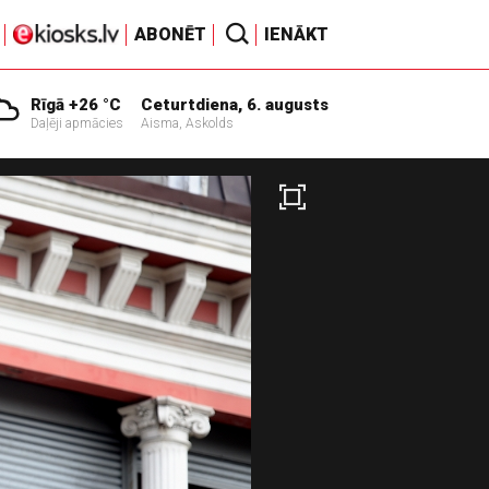
ABONĒT
IENĀKT
Rīgā +26 °C
Ceturtdiena, 6. augusts
Daļēji apmācies
Aisma, Askolds