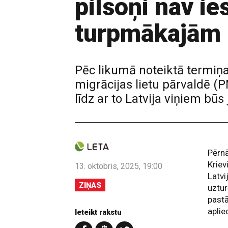
pilsoņi nav i
turpmākajām u
Pēc likumā noteiktā termiņa 
migrācijas lietu pārvaldē 
līdz ar to Latvija viņiem bū
Pērnā
Kriev
13. oktobris, 2025, 19:00
Latvi
ZIŅAS
uztur
pastā
aplie
Ieteikt rakstu