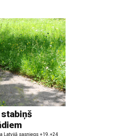
 stabiņš
rādiem
a Latvijā sasniegs +19..+24