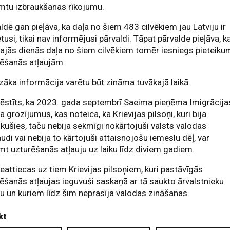
mtu izbraukšanas rīkojumu.
ldē gan pieļāva, ka daļa no šiem 483 cilvēkiem jau Latviju ir
usi, tikai nav informējusi pārvaldi. Tāpat pārvalde pieļāva, k
ajās dienās daļa no šiem cilvēkiem tomēr iesniegs pieteiku
rēšanās atļaujām.
zāka informācija varētu būt zināma tuvākajā laikā.
ēstīts, ka 2023. gada septembrī Saeima pieņēma Imigrācija
a grozījumus, kas noteica, ka Krievijas pilsoņi, kuri bija
ikušies, taču nebija sekmīgi nokārtojuši valsts valodas
udi vai nebija to kārtojuši attaisnojošu iemeslu dēļ, var
t uzturēšanās atļauju uz laiku līdz diviem gadiem.
eattiecas uz tiem Krievijas pilsoņiem, kuri pastāvīgās
ēšanās atļaujas ieguvuši saskaņā ar tā saukto ārvalstnieku
u un kuriem līdz šim neprasīja valodas zināšanas.
kt