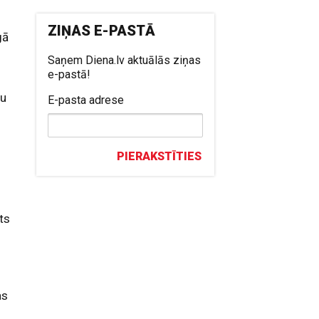
ZIŅAS E-PASTĀ
gā
Saņem Diena.lv aktuālās ziņas
e-pastā!
mu
E-pasta adrese
PIERAKSTĪTIES
ts
as