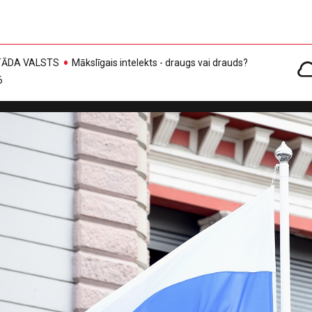
, TĀDA VALSTS
Mākslīgais intelekts - draugs vai drauds?
6