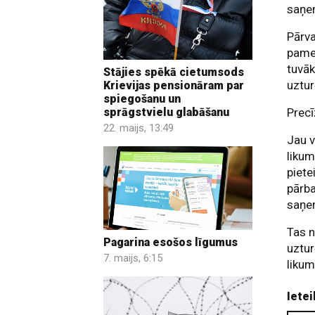
saņe
Pārva
pamet
tuvāk
Stājies spēkā cietumsods
uztu
Krievijas pensionāram par
spiegošanu un
sprāgstvielu glabāšanu
Precī
22. maijs, 13:49
Jau v
likum
piete
pārba
saņem
Tas n
Pagarina esošos līgumus
uztur
7. maijs, 6:15
likum
Ietei