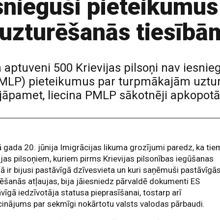
esnieguši pieteikumus
zturēšanās tiesībām
aptuveni 500 Krievijas pilsoņi nav iesnie
(PMLP) pieteikumus par turpmākajām uztur
s jāpamet, liecina PMLP sākotnēji apkopotā
 gada 20. jūnija Imigrācijas likuma grozījumi paredz, ka tie
ijas pilsoņiem, kuriem pirms Krievijas pilsonības iegūšanas
jā ir bijusi pastāvīgā dzīvesvieta un kuri saņēmuši pastāvīgā
ēšanās atļaujas, bija jāiesniedz pārvaldē dokumenti ES
vīgā iedzīvotāja statusa pieprasīšanai, tostarp arī
cinājums par sekmīgi nokārtotu valsts valodas pārbaudi.