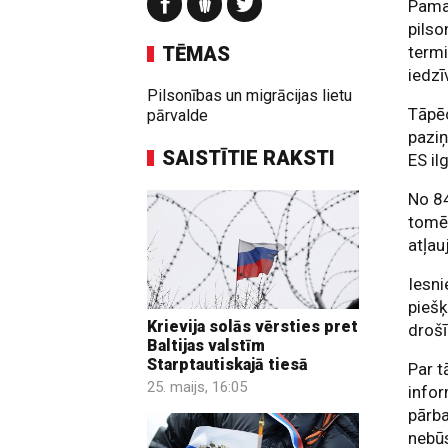
Pamat
pilso
TĒMAS
termi
iedzī
Pilsonības un migrācijas lietu
Tāpēc
pārvalde
paziņ
SAISTĪTIE RAKSTI
ES il
No 84
tomēr
atļau
Iesni
piešķ
Krievija solās vērsties pret
drošī
Baltijas valstīm
Starptautiskajā tiesā
Par t
25. maijs, 16:05
infor
pārba
nebūs