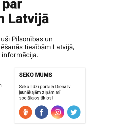
 par
 Latvijā
guši Pilsonības un
ēšanās tiesībām Latvijā,
 informācija.
SEKO MUMS
m
Seko līdzi portāla Diena.lv
jaunākajām ziņām arī
s
sociālajos tīklos!