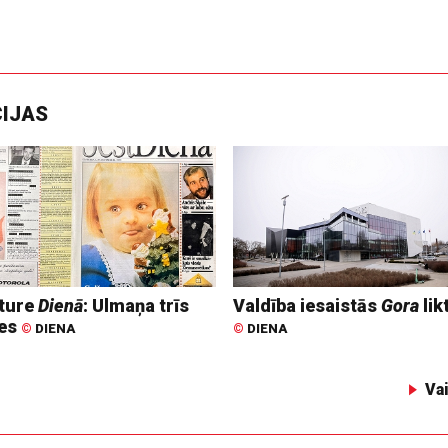
CIJAS
ture
Dienā
: Ulmaņa trīs
Valdība iesaistās
Gora
lik
tes
©
DIENA
©
DIENA
Va