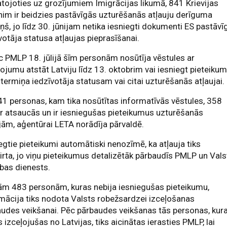
ojoties uz grozījumiem Imigrācijas likumā, 841 Krievijas
nim ir beidzies pastāvīgās uzturēšanās atļauju derīguma
ņš, jo līdz 30. jūnijam netika iesniegti dokumenti ES pastāvī
votāja statusa atļaujas pieprasīšanai.
 PMLP 18. jūlijā šīm personām nosūtīja vēstules ar
ojumu atstāt Latviju līdz 13. oktobrim vai iesniegt pieteiku
gtermiņa iedzīvotāja statusam vai citai uzturēšanās atļaujai.
1 personas, kam tika nosūtītas informatīvās vēstules, 358
 atsaucās un ir iesniegušas pieteikumus uzturēšanās
jām, aģentūrai LETA norādīja pārvaldē.
egtie pieteikumi automātiski nenozīmē, ka atļauja tiks
irta, jo viņu pieteikumus detalizētāk pārbaudīs PMLP un Vals
bas dienests.
ām 483 personām, kuras nebija iesniegušas pieteikumu,
mācija tiks nodota Valsts robežsardzei izceļošanas
udes veikšanai. Pēc pārbaudes veikšanas tās personas, kur
 izceļojušas no Latvijas, tiks aicinātas ierasties PMLP, lai