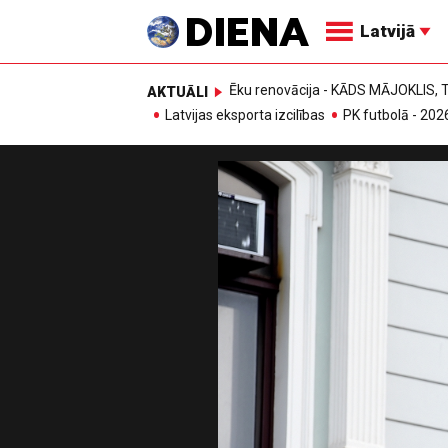
Latvijā
Ēku renovācija - KĀDS MĀJOKLIS
AKTUĀLI
Latvijas eksporta izcilības
PK futbolā - 202