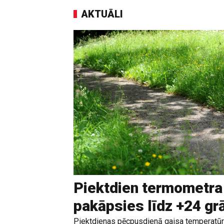
AKTUĀLI
Piektdien termometra
pakāpsies līdz +24 g
Piektdienas pēcpusdienā gaisa temperatūr