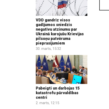
VDD gandrīz visos
gadījumos sniedzis
negatīvu atzinumu par
Ukrainā karojušu Krievijas
pilsoņu patvēruma
pieprasījumiem
30. marts, 15:32
Pabeigti un darbojas 15
katastrofu pārvaldības
centri
2. marts, 12:15