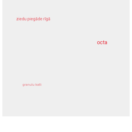
ziedu piegāde rīgā
meliorācijas darbi
octa
dziļurbums
kravu apdrošināšana
granulu katli
siltumsūknis