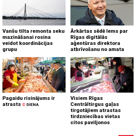
Vanšu tilta remonta seku
Ārkārtas sēdē lems par
mazināšanai rosina
Rīgas digitālās
veidot koordinācijas
aģentūras direktora
grupu
atbrīvošanu no amata
Pagaidu risinājums ir
Visiem Rīgas
atrasts
Centrāltirgus gaļas
©
DIENA
tirgotājiem atrastas
tirdzniecības vietas
citos paviljonos