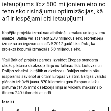
ietaupījums līdz 500 miljoniem eiro no
tehnisko risinājumu optimizācijas, kā
arī ir iespējami citi ietaupījumi.
Kopējās projekta izmaksas atbilstoši izmaksu un ieguvumu
analīzei Baltijā var sasniegt 23,8 miljardus eiro. Iepriekšējā
izmaksu un ieguvumu analīzē 2017.gadā tika lēsts, ka
projekts kopumā izmaksās 5,8 miljardus eiro.
"Rail Baltica" projekts paredz izveidot Eiropas standarta
sliežu platuma dzelzceļa līniju no Tallinas līdz Lietuvas un
Polijas robežai, lai tālāk ar dzelzceļu Baltijas valstis būtu
iespējams savienot ar citām Eiropas valstīm. Baltijas valstīs
plānots izbūvēt jaunu, 870 kilometru garu Eiropas sliežu
platuma (1435 mm) dzelzceļa līniju ar vilcienu maksimālo
ātrumu 240 kilometri stundā.
Ieteikt