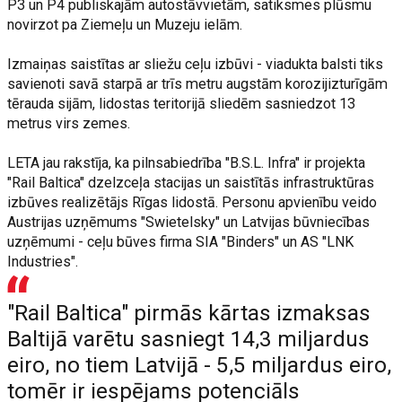
P3 un P4 publiskajām autostāvvietām, satiksmes plūsmu
novirzot pa Ziemeļu un Muzeju ielām.
Izmaiņas saistītas ar sliežu ceļu izbūvi - viadukta balsti tiks
savienoti savā starpā ar trīs metru augstām korozijizturīgām
tērauda sijām, lidostas teritorijā sliedēm sasniedzot 13
metrus virs zemes.
LETA jau rakstīja, ka pilnsabiedrība "B.S.L. Infra" ir projekta
"Rail Baltica" dzelzceļa stacijas un saistītās infrastruktūras
izbūves realizētājs Rīgas lidostā. Personu apvienību veido
Austrijas uzņēmums "Swietelsky" un Latvijas būvniecības
uzņēmumi - ceļu būves firma SIA "Binders" un AS "LNK
Industries".
"Rail Baltica" pirmās kārtas izmaksas
Baltijā varētu sasniegt 14,3 miljardus
eiro, no tiem Latvijā - 5,5 miljardus eiro,
tomēr ir iespējams potenciāls