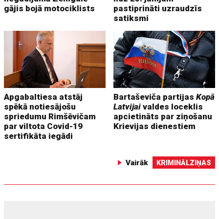
gājis bojā motociklists
pastiprināti uzraudzīs
satiksmi
Apgabaltiesa atstāj
Bartaševiča partijas
Kopā
spēkā notiesājošu
Latvijai
valdes loceklis
spriedumu Rimšēvičam
apcietināts par ziņošanu
par viltota Covid-19
Krievijas dienestiem
sertifikāta iegādi
Vairāk
KRIMINĀLZIŅAS