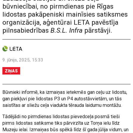
būvniecībai, no pirmdienas pie Rīgas
lidostas pakāpeniski mainīsies satiksmes
organizācija, aģentūrai LETA pavēstīja
pilnsabiedrības
B.S.L. Infra
pārstāvji.
9. jūnijs, 2025, 15:33
ZIŅAS
Būvnieki informē, ka izmaiņas ietekmēs gan ceļu uz lidostu,
gan piekļuvi pie lidostas P3 un P4 autostāvvietām, un tās
saistītas ar sliežu ceļa viadukta tērauda laidumu montāžu.
Tādējādi no pirmdienas lidostas pievedceļa posmā tieši
pirms lidostas satiksme tiks pārvirzīta uz Torņa ielu līdz
Muzeju ielai. Izmaiņas būs spēkā līdz šī gada jūlija vidum, un