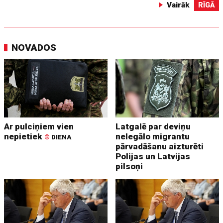
Vairāk
RĪGĀ
NOVADOS
Ar pulciņiem vien
Latgalē par deviņu
nepietiek
nelegālo migrantu
©
DIENA
pārvadāšanu aizturēti
Polijas un Latvijas
pilsoņi