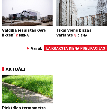
Valdība iesaistās
Gora
Tikai viens biržas
liktenī
variants
©
DIENA
©
DIENA
Vairāk
LAIKRAKSTA DIENA PUBLIKĀCIJAS
AKTUĀLI
Piektdien termometra