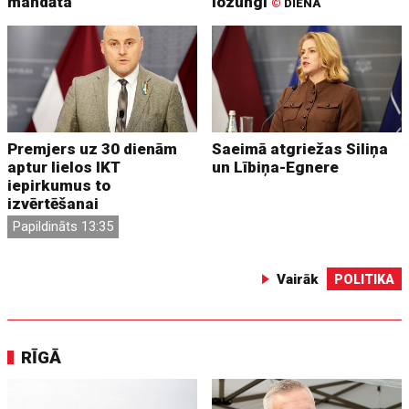
mandāta
lozungi
©
DIENA
Premjers uz 30 dienām
Saeimā atgriežas Siliņa
aptur lielos IKT
un Lībiņa-Egnere
iepirkumus to
izvērtēšanai
Papildināts 13:35
Vairāk
POLITIKA
RĪGĀ