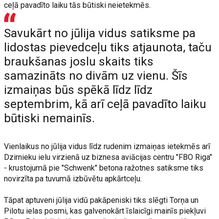
ceļā pavadīto laiku tās būtiski neietekmēs.
Savukārt no jūlija vidus satiksme pa
lidostas pievedceļu tiks atjaunota, taču
braukšanas joslu skaits tiks
samazināts no divām uz vienu. Šīs
izmaiņas būs spēkā līdz līdz
septembrim, kā arī ceļā pavadīto laiku
būtiski nemainīs.
Vienlaikus no jūlija vidus līdz rudenim izmaiņas ietekmēs arī
Dzirnieku ielu virzienā uz biznesa aviācijas centru "FBO Riga"
- krustojumā pie "Schwenk" betona ražotnes satiksme tiks
novirzīta pa tuvumā izbūvētu apkārtceļu.
Tāpat aptuveni jūlija vidū pakāpeniski tiks slēgti Torņa un
Pilotu ielas posmi, kas galvenokārt īslaicīgi mainīs piekļuvi