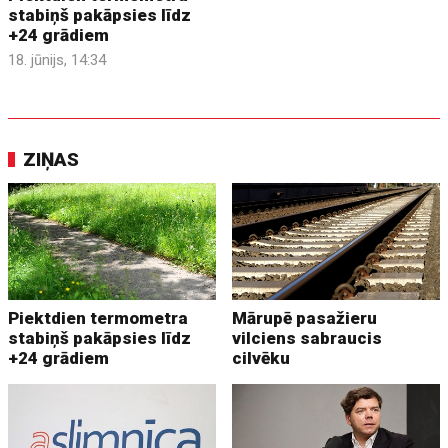
stabiņš pakāpsies līdz
+24 grādiem
18. jūnijs, 14:34
ZIŅAS
Piektdien termometra
Mārupē pasažieru
stabiņš pakāpsies līdz
vilciens sabraucis
+24 grādiem
cilvēku