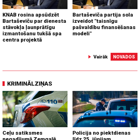
KNAB rosina apsūdzēt
Bartaševiča partija sola
Bartaševiču par dienesta
izveidot "taisnīgu
stāvokļa ļaunprātīgu
pašvaldību finansēšanas
izmantošanu tukšā spa
modeli"
centra projektā
Vairāk
NOVADOS
KRIMINĀLZIŅAS
Ceļu satiksmes
Policija no piektdienas
negadījumā Zemgalē
līdz 25. jūnijam