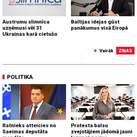
Austrumu slimnīca
Baltijas idejas gūst
uzņēmusi vēl 31
panākumus visā Eiropā
Ukrainas karā cietušo
Vairāk
ZIŅAS
POLITIKA
Ratnieks atteicies no
Protesta balsu
Saeimas deputāta
zvejotājiem jādomā jauni