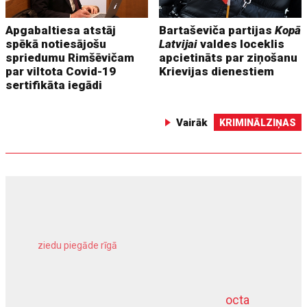
Apgabaltiesa atstāj
Bartaševiča partijas
Kopā
spēkā notiesājošu
Latvijai
valdes loceklis
spriedumu Rimšēvičam
apcietināts par ziņošanu
par viltota Covid-19
Krievijas dienestiem
sertifikāta iegādi
Vairāk
KRIMINĀLZIŅAS
ziedu piegāde rīgā
meliorācijas darbi
octa
dziļurbums