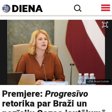
LETA, Paula Čurkste
Premjere:
Progresīvo
retorika par Braži un