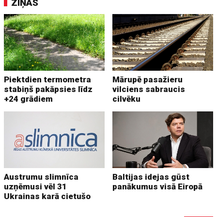
ZIŅAS
Piektdien termometra
Mārupē pasažieru
stabiņš pakāpsies līdz
vilciens sabraucis
+24 grādiem
cilvēku
Austrumu slimnīca
Baltijas idejas gūst
uzņēmusi vēl 31
panākumus visā Eiropā
Ukrainas karā cietušo