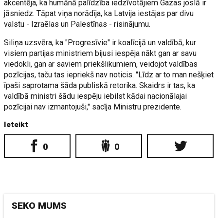
akcentēja, ka humānā palīdzība iedzīvotājiem Gazas joslā ir
jāsniedz. Tāpat viņa norādīja, ka Latvija iestājas par divu
valstu - Izraēlas un Palestīnas - risinājumu.
Siliņa uzsvēra, ka "Progresīvie" ir koalīcijā un valdībā, kur
visiem partijas ministriem bijusi iespēja nākt gan ar savu
viedokli, gan ar saviem priekšlikumiem, veidojot valdības
pozīcijas, taču tas iepriekš nav noticis. "Līdz ar to man nešķiet
īpaši saprotama šāda publiskā retorika. Skaidrs ir tas, ka
valdībā ministri šādu iespēju iebilst kādai nacionālajai
pozīcijai nav izmantojuši," sacīja Ministru prezidente.
Ieteikt
0
0
SEKO MUMS