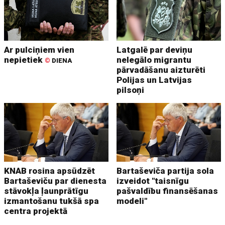
Ar pulciņiem vien
Latgalē par deviņu
nepietiek
nelegālo migrantu
©
DIENA
pārvadāšanu aizturēti
Polijas un Latvijas
pilsoņi
KNAB rosina apsūdzēt
Bartaševiča partija sola
Bartaševiču par dienesta
izveidot "taisnīgu
stāvokļa ļaunprātīgu
pašvaldību finansēšanas
izmantošanu tukšā spa
modeli"
centra projektā