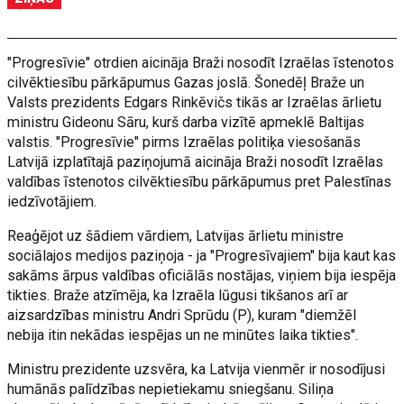
"Progresīvie" otrdien aicināja Braži nosodīt Izraēlas īstenotos
cilvēktiesību pārkāpumus Gazas joslā. Šonedēļ Braže un
Valsts prezidents Edgars Rinkēvičs tikās ar Izraēlas ārlietu
ministru Gideonu Sāru, kurš darba vizītē apmeklē Baltijas
valstis. "Progresīvie" pirms Izraēlas politiķa viesošanās
Latvijā izplatītajā paziņojumā aicināja Braži nosodīt Izraēlas
valdības īstenotos cilvēktiesību pārkāpumus pret Palestīnas
iedzīvotājiem.
Reaģējot uz šādiem vārdiem, Latvijas ārlietu ministre
sociālajos medijos paziņoja - ja "Progresīvajiem" bija kaut kas
sakāms ārpus valdības oficiālās nostājas, viņiem bija iespēja
tikties. Braže atzīmēja, ka Izraēla lūgusi tikšanos arī ar
aizsardzības ministru Andri Sprūdu (P), kuram "diemžēl
nebija itin nekādas iespējas un ne minūtes laika tikties".
Ministru prezidente uzsvēra, ka Latvija vienmēr ir nosodījusi
humānās palīdzības nepietiekamu sniegšanu. Siliņa