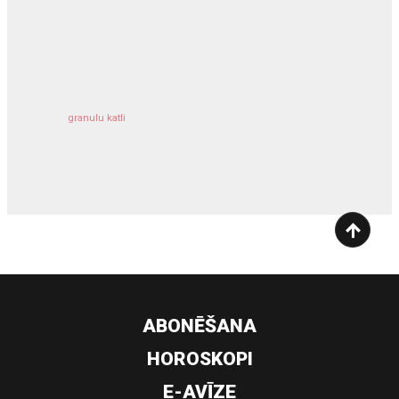
kravu apdrošināšana
granulu katli
siltumsūknis
ABONĒŠANA
HOROSKOPI
E-AVĪZE