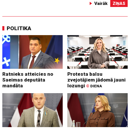
Vairāk
ZIŅAS
POLITIKA
Ratnieks atteicies no
Protesta balsu
Saeimas deputāta
zvejotājiem jādomā jauni
mandāta
lozungi
©
DIENA