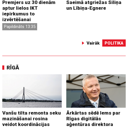
Premjers uz 30 dienām
Saeimā atgriežas Siliņa
aptur lielos IKT
un Lībiņa-Egnere
iepirkumus to
izvērtēšanai
Papildināts 13:35
Vairāk
POLITIKA
RĪGĀ
Vanšu tilta remonta seku
Ārkārtas sēdē lems par
mazināšanai rosina
Rīgas digitālās
veidot koordinācijas
aģentūras direktora