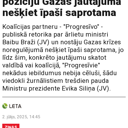
pozīciju Gazas jautājumā
nešķiet īpaši saprotama
Koalīcijas partneru - "Progresīvo" -
publiskā retorika par ārlietu ministri
Baibu Braži (JV) un nostāju Gazas krīzes
noregulējumā nešķiet īpaši saprotama, jo
līdz šim, konkrēto jautājumu skatot
valdībā vai koalīcijā, "Progresīvie"
nekādus iebildumus nebija cēluši, šādu
viedokli žurnālistiem trešdien pauda
Ministru prezidente Evika Siliņa (JV).
2. jūlijs, 2025, 14:45
ZIŅAS