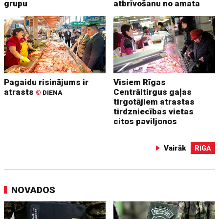
grupu
atbrīvošanu no amata
Pagaidu risinājums ir
Visiem Rīgas
atrasts
Centrāltirgus gaļas
©
DIENA
tirgotājiem atrastas
tirdzniecības vietas
citos paviljonos
Vairāk
RĪGĀ
NOVADOS