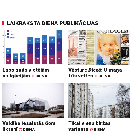
LAIKRAKSTA DIENA PUBLIKĀCIJAS
Labs gads vietējām
Vēsture
Dienā
: Ulmaņa
obligācijām
trīs veltes
©
DIENA
©
DIENA
Valdība iesaistās
Gora
Tikai viens biržas
liktenī
variants
©
DIENA
©
DIENA