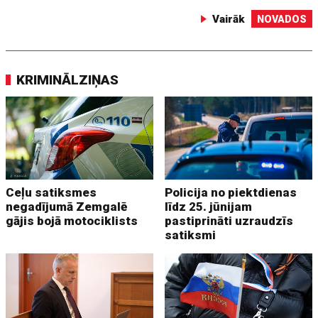
Vairāk
NOVADOS
KRIMINĀLZIŅAS
Ceļu satiksmes
Policija no piektdienas
negadījumā Zemgalē
līdz 25. jūnijam
gājis bojā motociklists
pastiprināti uzraudzīs
satiksmi