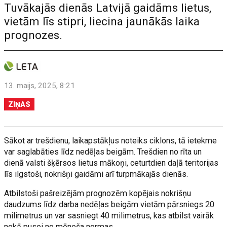
Tuvākajās dienās Latvijā gaidāms lietus,
vietām līs stipri, liecina jaunākās laika
prognozes.
13. maijs, 2025, 8:21
ZIŅAS
Sākot ar trešdienu, laikapstākļus noteiks ciklons, tā ietekme
var saglabāties līdz nedēļas beigām. Trešdien no rīta un
dienā valsti šķērsos lietus mākoņi, ceturtdien daļā teritorijas
līs ilgstoši, nokrišņi gaidāmi arī turpmākajās dienās.
Atbilstoši pašreizējām prognozēm kopējais nokrišņu
daudzums līdz darba nedēļas beigām vietām pārsniegs 20
milimetrus un var sasniegt 40 milimetrus, kas atbilst vairāk
nekā pusei no mēneša normas.