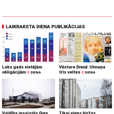
LAIKRAKSTA DIENA PUBLIKĀCIJAS
Labs gads vietējām
Vēsture
Dienā
: Ulmaņa
obligācijām
trīs veltes
©
DIENA
©
DIENA
Valdība iesaistās
Gora
Tikai viens biržas