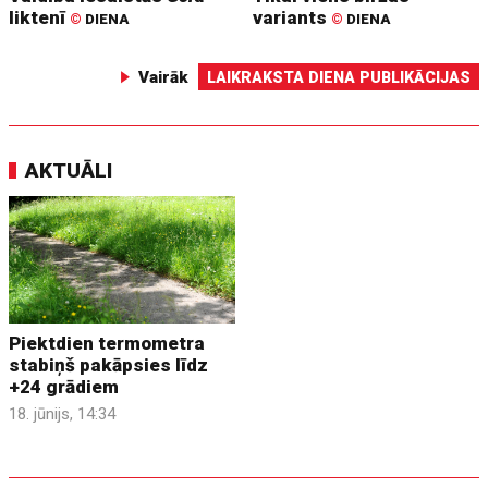
liktenī
variants
©
DIENA
©
DIENA
Vairāk
LAIKRAKSTA DIENA PUBLIKĀCIJAS
AKTUĀLI
Piektdien termometra
stabiņš pakāpsies līdz
+24 grādiem
18. jūnijs, 14:34