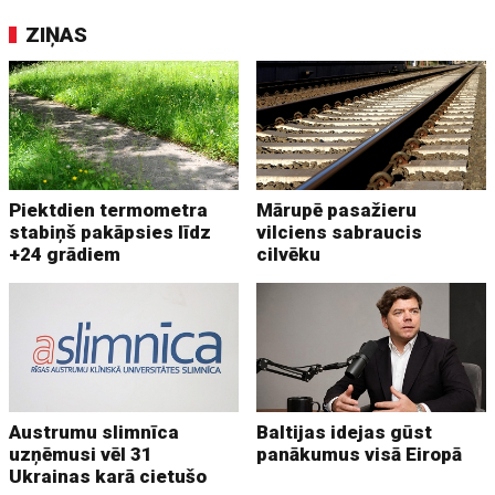
ZIŅAS
Piektdien termometra
Mārupē pasažieru
stabiņš pakāpsies līdz
vilciens sabraucis
+24 grādiem
cilvēku
Austrumu slimnīca
Baltijas idejas gūst
uzņēmusi vēl 31
panākumus visā Eiropā
Ukrainas karā cietušo