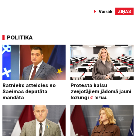
Vairāk
ZIŅAS
POLITIKA
Ratnieks atteicies no
Protesta balsu
Saeimas deputāta
zvejotājiem jādomā jauni
mandāta
lozungi
©
DIENA