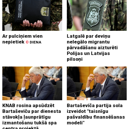
Ar pulciņiem vien
Latgalē par deviņu
nepietiek
nelegālo migrantu
©
DIENA
pārvadāšanu aizturēti
Polijas un Latvijas
pilsoņi
KNAB rosina apsūdzēt
Bartaševiča partija sola
Bartaševiču par dienesta
izveidot "taisnīgu
stāvokļa ļaunprātīgu
pašvaldību finansēšanas
izmantošanu tukšā spa
modeli"
centra projektā