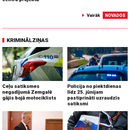
Vairāk
NOVADOS
KRIMINĀLZIŅAS
Ceļu satiksmes
Policija no piektdienas
negadījumā Zemgalē
līdz 25. jūnijam
gājis bojā motociklists
pastiprināti uzraudzīs
satiksmi