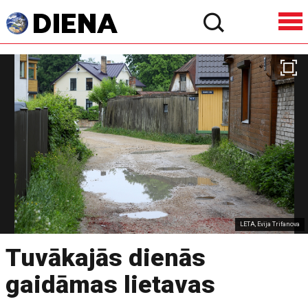
LETA, Evija Trifanova
Tuvākajās dienās
gaidāmas lietavas