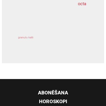
octa
dziļurbums
kravu apdrošināšana
granulu katli
siltumsūknis
ABONĒŠANA
HOROSKOPI