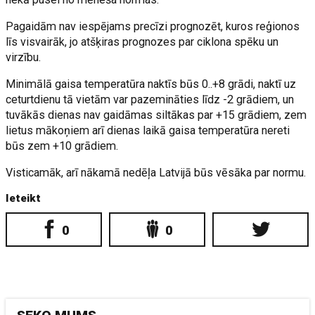
Pagaidām nav iespējams precīzi prognozēt, kuros reģionos
līs visvairāk, jo atšķiras prognozes par ciklona spēku un
virzību.
Minimālā gaisa temperatūra naktīs būs 0..+8 grādi, naktī uz
ceturtdienu tā vietām var pazemināties līdz -2 grādiem, un
tuvākās dienas nav gaidāmas siltākas par +15 grādiem, zem
lietus mākoņiem arī dienas laikā gaisa temperatūra nereti
būs zem +10 grādiem.
Visticamāk, arī nākamā nedēļa Latvijā būs vēsāka par normu.
Ieteikt
0
0