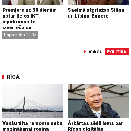
Premjers uz 30 dienām
Saeimā atgriežas Siliņa
aptur lielos IKT
un Lībiņa-Egnere
iepirkumus to
izvērtēšanai
Papildināts 13:35
Vairāk
POLITIKA
RĪGĀ
Vanšu tilta remonta seku
Ārkārtas sēdē lems par
mazināšanai rosina
Rīgas digitālās