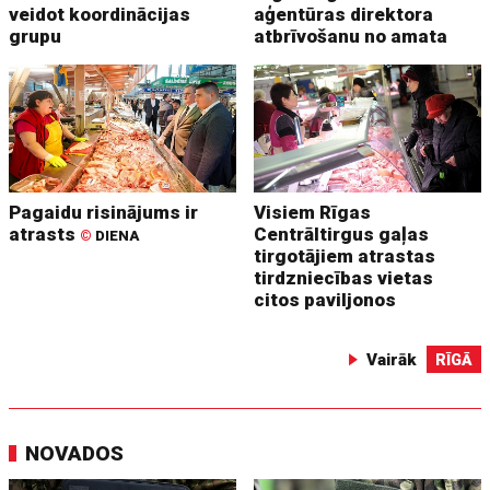
veidot koordinācijas
aģentūras direktora
grupu
atbrīvošanu no amata
Pagaidu risinājums ir
Visiem Rīgas
atrasts
Centrāltirgus gaļas
©
DIENA
tirgotājiem atrastas
tirdzniecības vietas
citos paviljonos
Vairāk
RĪGĀ
NOVADOS