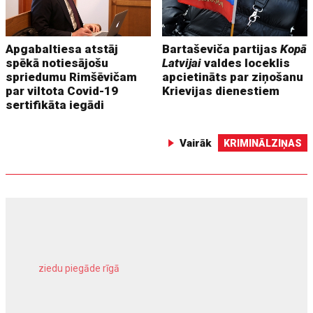
Apgabaltiesa atstāj
Bartaševiča partijas
Kopā
spēkā notiesājošu
Latvijai
valdes loceklis
spriedumu Rimšēvičam
apcietināts par ziņošanu
par viltota Covid-19
Krievijas dienestiem
sertifikāta iegādi
Vairāk
KRIMINĀLZIŅAS
ziedu piegāde rīgā
meliorācijas darbi