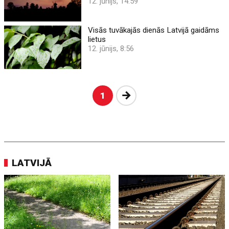
12. jūnijs, 14:59
Visās tuvākajās dienās Latvijā gaidāms
lietus
12. jūnijs, 8:56
Nākošā
1
LATVIJĀ