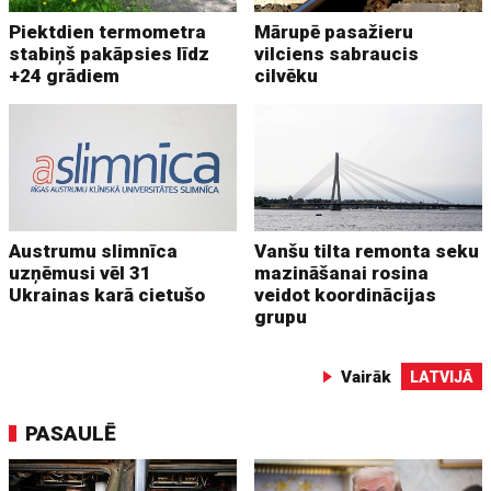
Piektdien termometra
Mārupē pasažieru
stabiņš pakāpsies līdz
vilciens sabraucis
+24 grādiem
cilvēku
Austrumu slimnīca
Vanšu tilta remonta seku
uzņēmusi vēl 31
mazināšanai rosina
Ukrainas karā cietušo
veidot koordinācijas
grupu
Vairāk
LATVIJĀ
PASAULĒ