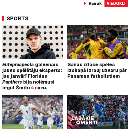
Vairāk
VIEDOKĻI
SPORTS
Eliteprospects
galvenais
Ganas izlase spēles
jauno spēlētāju eksperts:
izskaņā izrauj uzvaru pār
jau janvārī Floridas
Panamas futbolistiem
Panthers
bija nolēmusi
iegūt Šmitu
©
DIENA