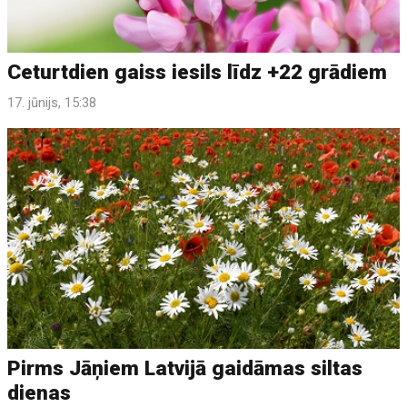
Ceturtdien gaiss iesils līdz +22 grādiem
17. jūnijs, 15:38
Pirms Jāņiem Latvijā gaidāmas siltas
dienas