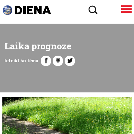
Laika prognoze
Ieteikt šo tēmu