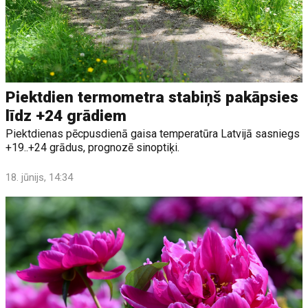
Piektdien termometra stabiņš pakāpsies
līdz +24 grādiem
Piektdienas pēcpusdienā gaisa temperatūra Latvijā sasniegs
+19..+24 grādus, prognozē sinoptiķi.
18. jūnijs, 14:34