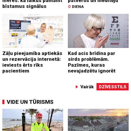
nieres: kā laikus pamanīt
patveros un meditēju
bīstamus signālus
©
DIENA
Zāļu pieejamība aptiekās
Kad acis brīdina par
un rezervācija internetā:
sirds problēmām.
ieviests ērts rīks
Pazīmes, kuras
pacientiem
nevajadzētu ignorēt
Vairāk
DZĪVESSTILS
VIDE UN TŪRISMS