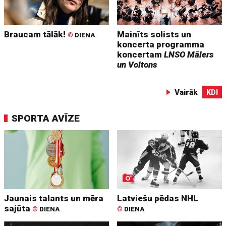
Braucam tālāk!
Mainīts solists un
©
DIENA
koncerta programma
koncertam
LNSO Mālers
un Voltons
Vairāk
KDI
SPORTA AVĪZE
Jaunais talants un mēra
Latviešu pēdas NHL
sajūta
©
DIENA
©
DIENA