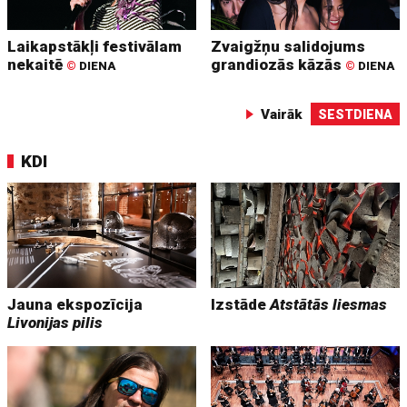
Laikapstākļi festivālam
Zvaigžņu salidojums
nekaitē
grandiozās kāzās
©
DIENA
©
DIENA
Vairāk
SESTDIENA
KDI
Jauna ekspozīcija
Izstāde
Atstātās liesmas
Livonijas pilis