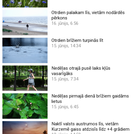
Otrdien palaikam līs, vietām nodārdēs
pērkons
16. jūnijs, 6:56
Otrdien brīžiem turpinās līt
15. jūnijs, 14:34
Nedēļas otrajā pusē laiks kļūs
vasarīgāks
15. jūnijs, 7:34
Nedēļas pirmajā dienā brīžiem gaidāms
lietus
15. jūnijs, 6:45
Naktī valsts austrumos līs, vietām
Kurzemē gaiss atdzisīs līdz +4 grādiem