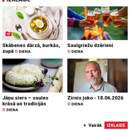
Skābenes dārzā, burkās,
Saulgriežu dzērieni
zupā
©
DIENA
©
DIENA
Jāņu siers – saules
Zirnis joko - 18.06.2026
krāsā un tradīcijās
©
DIENA
©
DIENA
Vairāk
IZKLAIDE