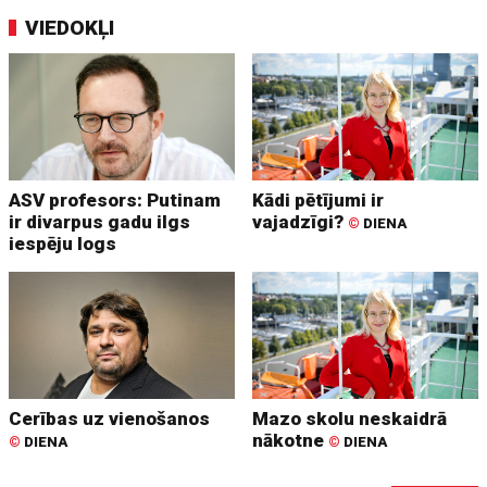
VIEDOKĻI
ASV profesors: Putinam
Kādi pētījumi ir
ir divarpus gadu ilgs
vajadzīgi?
©
DIENA
iespēju logs
Cerības uz vienošanos
Mazo skolu neskaidrā
nākotne
©
DIENA
©
DIENA