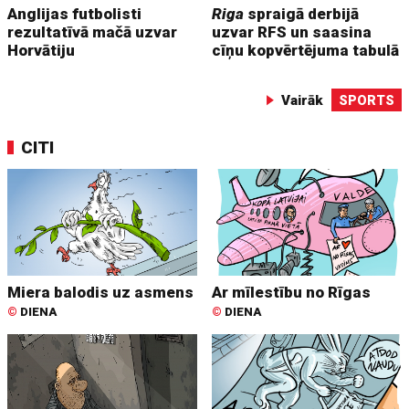
Anglijas futbolisti
Riga
spraigā derbijā
rezultatīvā mačā uzvar
uzvar RFS un saasina
Horvātiju
cīņu kopvērtējuma tabulā
Vairāk
SPORTS
CITI
Miera balodis uz asmens
Ar mīlestību no Rīgas
©
DIENA
©
DIENA