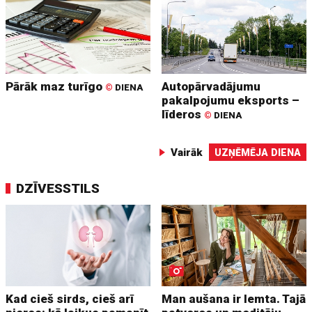
Pārāk maz turīgo
Autopārvadājumu
©
DIENA
pakalpojumu eksports –
līderos
©
DIENA
Vairāk
UZŅĒMĒJA DIENA
DZĪVESSTILS
Kad cieš sirds, cieš arī
Man aušana ir lemta. Tajā