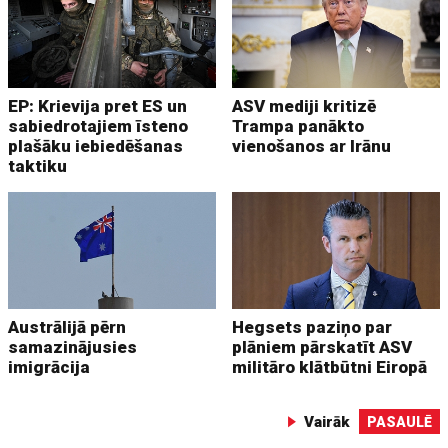
EP: Krievija pret ES un
ASV mediji kritizē
sabiedrotajiem īsteno
Trampa panākto
plašāku iebiedēšanas
vienošanos ar Irānu
taktiku
Austrālijā pērn
Hegsets paziņo par
samazinājusies
plāniem pārskatīt ASV
imigrācija
militāro klātbūtni Eiropā
Vairāk
PASAULĒ