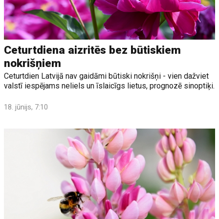
Ceturtdiena aizritēs bez būtiskiem
nokrišņiem
Ceturtdien Latvijā nav gaidāmi būtiski nokrišņi - vien dažviet
valstī iespējams neliels un īslaicīgs lietus, prognozē sinoptiķi.
18. jūnijs, 7:10