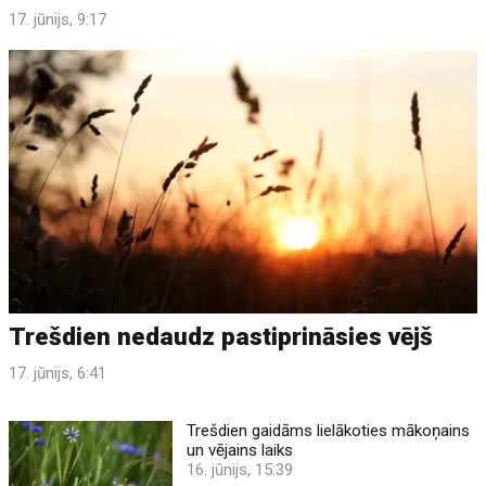
17. jūnijs, 9:17
Trešdien nedaudz pastiprināsies vējš
17. jūnijs, 6:41
Trešdien gaidāms lielākoties mākoņains
un vējains laiks
16. jūnijs, 15:39