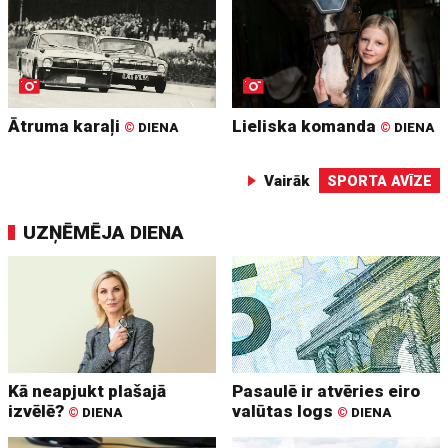
Ātruma karaļi
Lieliska komanda
©
DIENA
©
DIENA
Vairāk
SPORTA AVĪZE
UZŅĒMĒJA DIENA
Kā neapjukt plašajā
Pasaulē ir atvēries eiro
izvēlē?
valūtas logs
©
DIENA
©
DIENA