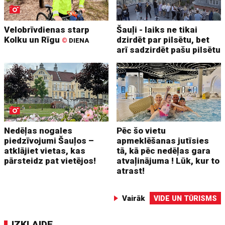
Velobrīvdienas starp
Šauļi - laiks ne tikai
Kolku un Rīgu
dzirdēt par pilsētu, bet
©
DIENA
arī sadzirdēt pašu pilsētu
Nedēļas nogales
Pēc šo vietu
piedzīvojumi Šauļos –
apmeklēšanas jutīsies
atklājiet vietas, kas
tā, kā pēc nedēļas gara
pārsteidz pat vietējos!
atvaļinājuma ! Lūk, kur to
atrast!
Vairāk
VIDE UN TŪRISMS
IZKLAIDE