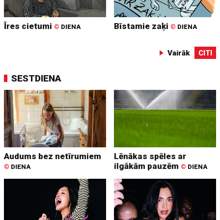
Īres cietumi
Bīstamie zaķi
©
DIENA
©
DIENA
Vairāk
CITI
SESTDIENA
Audums bez netīrumiem
Lēnākas spēles ar
ilgākām pauzēm
©
DIENA
©
DIENA