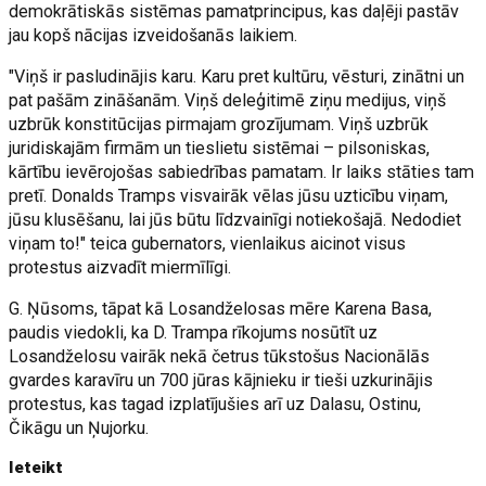
demokrātiskās sistēmas pamatprincipus, kas daļēji pastāv
jau kopš nācijas izveidošanās laikiem.
"Viņš ir pasludinājis karu. Karu pret kultūru, vēsturi, zinātni un
pat pašām zināšanām. Viņš deleģitimē ziņu medijus, viņš
uzbrūk konstitūcijas pirmajam grozījumam. Viņš uzbrūk
juridiskajām firmām un tieslietu sistēmai – pilsoniskas,
kārtību ievērojošas sabiedrības pamatam. Ir laiks stāties tam
pretī. Donalds Tramps visvairāk vēlas jūsu uzticību viņam,
jūsu klusēšanu, lai jūs būtu līdzvainīgi notiekošajā. Nedodiet
viņam to!" teica gubernators, vienlaikus aicinot visus
protestus aizvadīt miermīlīgi.
G. Ņūsoms, tāpat kā Losandželosas mēre Karena Basa,
paudis viedokli, ka D. Trampa rīkojums nosūtīt uz
Losandželosu vairāk nekā četrus tūkstošus Nacionālās
gvardes karavīru un 700 jūras kājnieku ir tieši uzkurinājis
protestus, kas tagad izplatījušies arī uz Dalasu, Ostinu,
Čikāgu un Ņujorku.
Ieteikt