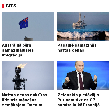
CITS
Austrālijā pērn
Pasaulē samazinās
samazinājusies
naftas cenas
imigrācija
Naftas cenas nokrītas
Zelenskis piedāvājis
līdz trīs mēnešos
Putinam tikties G7
zemākajam līmenim
samita laikā Francijā