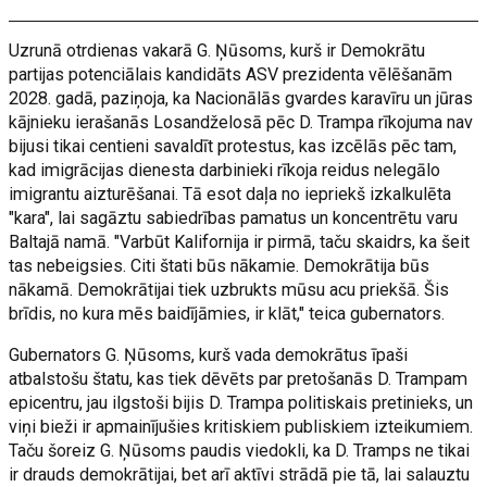
Uzrunā otrdienas vakarā G. Ņūsoms, kurš ir Demokrātu
partijas potenciālais kandidāts ASV prezidenta vēlēšanām
2028. gadā, paziņoja, ka Nacionālās gvardes karavīru un jūras
kājnieku ierašanās Losandželosā pēc D. Trampa rīkojuma nav
bijusi tikai centieni savaldīt protestus, kas izcēlās pēc tam,
kad imigrācijas dienesta darbinieki rīkoja reidus nelegālo
imigrantu aizturēšanai. Tā esot daļa no iepriekš izkalkulēta
"kara", lai sagāztu sabiedrības pamatus un koncentrētu varu
Baltajā namā. "Varbūt Kalifornija ir pirmā, taču skaidrs, ka šeit
tas nebeigsies. Citi štati būs nākamie. Demokrātija būs
nākamā. Demokrātijai tiek uzbrukts mūsu acu priekšā. Šis
brīdis, no kura mēs baidījāmies, ir klāt," teica gubernators.
Gubernators G. Ņūsoms, kurš vada demokrātus īpaši
atbalstošu štatu, kas tiek dēvēts par pretošanās D. Trampam
epicentru, jau ilgstoši bijis D. Trampa politiskais pretinieks, un
viņi bieži ir apmainījušies kritiskiem publiskiem izteikumiem.
Taču šoreiz G. Ņūsoms paudis viedokli, ka D. Tramps ne tikai
ir drauds demokrātijai, bet arī aktīvi strādā pie tā, lai salauztu