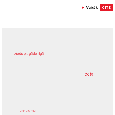
Vairāk
CITS
ziedu piegāde rīgā
meliorācijas darbi
octa
dziļurbums
kravu apdrošināšana
granulu katli