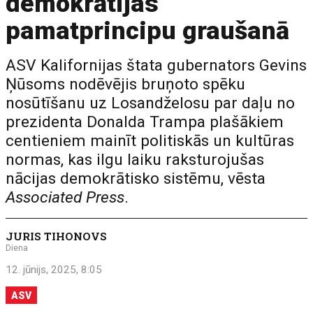
demokrātijas
pamatprincipu graušanā
ASV Kalifornijas štata gubernators Gevins
Ņūsoms nodēvējis bruņoto spēku
nosūtīšanu uz Losandželosu par daļu no
prezidenta Donalda Trampa plašākiem
centieniem mainīt politiskās un kultūras
normas, kas ilgu laiku raksturojušas
nācijas demokrātisko sistēmu, vēsta
Associated Press
.
JURIS TIHONOVS
Diena
12. jūnijs, 2025, 8:05
ASV