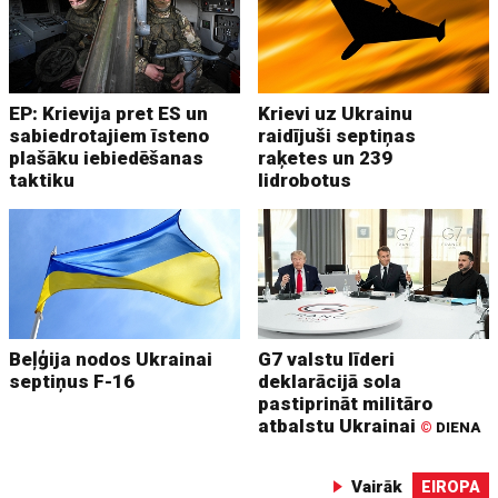
EP: Krievija pret ES un
Krievi uz Ukrainu
sabiedrotajiem īsteno
raidījuši septiņas
plašāku iebiedēšanas
raķetes un 239
taktiku
lidrobotus
Beļģija nodos Ukrainai
G7 valstu līderi
septiņus F-16
deklarācijā sola
pastiprināt militāro
atbalstu Ukrainai
©
DIENA
Vairāk
EIROPA