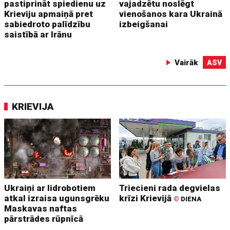
pastiprināt spiedienu uz
vajadzētu noslēgt
Krieviju apmaiņā pret
vienošanos kara Ukrainā
sabiedroto palīdzību
izbeigšanai
saistībā ar Irānu
Vairāk
ASV
KRIEVIJA
Ukraiņi ar lidrobotiem
Triecieni rada degvielas
atkal izraisa ugunsgrēku
krīzi Krievijā
©
DIENA
Maskavas naftas
pārstrādes rūpnīcā