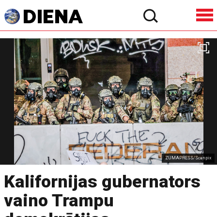
ZUMAPRESS/Scanpix
Kalifornijas gubernators
vaino Trampu