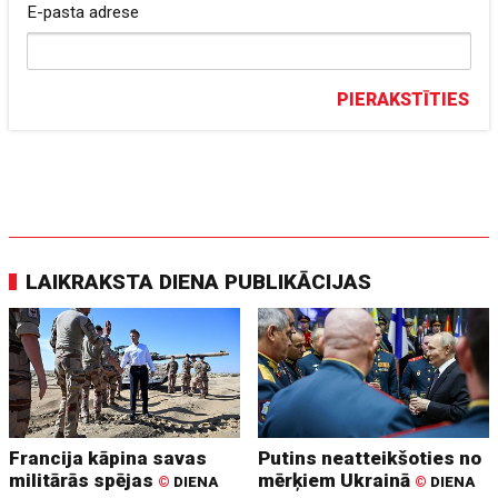
E-pasta adrese
PIERAKSTĪTIES
LAIKRAKSTA DIENA PUBLIKĀCIJAS
Francija kāpina savas
Putins neatteikšoties no
militārās spējas
mērķiem Ukrainā
©
DIENA
©
DIENA