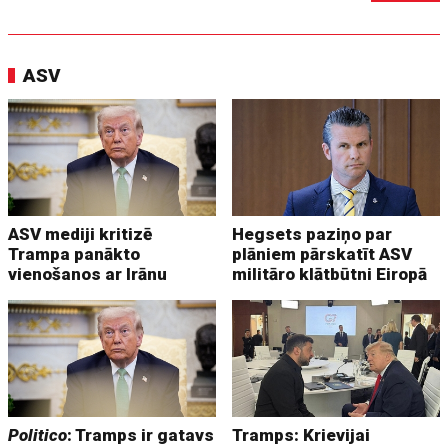
ASV
ASV mediji kritizē
Hegsets paziņo par
Trampa panākto
plāniem pārskatīt ASV
vienošanos ar Irānu
militāro klātbūtni Eiropā
Politico
: Tramps ir gatavs
Tramps: Krievijai