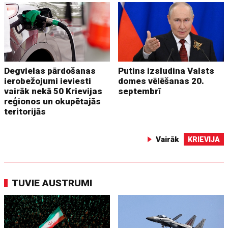
Degvielas pārdošanas
Putins izsludina Valsts
ierobežojumi ieviesti
domes vēlēšanas 20.
vairāk nekā 50 Krievijas
septembrī
reģionos un okupētajās
teritorijās
Vairāk
KRIEVIJA
TUVIE AUSTRUMI