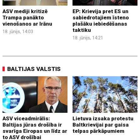
ASV mediji kritizē
EP: Krievija pret ES un
Trampa panākto
sabiedrotajiem īsteno
vienošanos ar Irānu
plašāku iebiedēšanas
taktiku
18. jūnijs, 14:03
18. jūnijs, 14:21
BALTIJAS VALSTIS
ASV viceadmirālis:
Lietuva izsaka protestu
Baltijas jūras drošība ir
Baltkrievijai par gaisa
svarīga Eiropas un līdz ar
telpas pārkāpumiem
to ASV drošībai