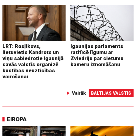
LRT: Rosļikovs,
Igaunijas parlaments
lietuvietis Kandrots un
ratificē līgumu ar
viņu sabiedrotie Igaunijā
Zviedriju par cietumu
savās valstīs organizē
kameru iznomāšanu
kustības neuzticības
vairošanai
Vairāk
BALTIJAS VALSTIS
EIROPA