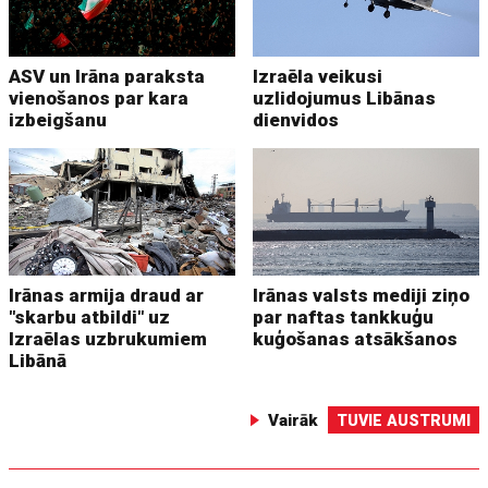
ASV un Irāna paraksta
Izraēla veikusi
vienošanos par kara
uzlidojumus Libānas
izbeigšanu
dienvidos
Irānas armija draud ar
Irānas valsts mediji ziņo
"skarbu atbildi" uz
par naftas tankkuģu
Izraēlas uzbrukumiem
kuģošanas atsākšanos
Libānā
Vairāk
TUVIE AUSTRUMI