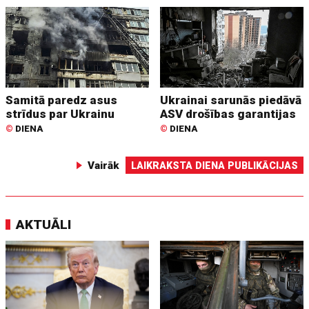
Samitā paredz asus
Ukrainai sarunās piedāvā
strīdus par Ukrainu
ASV drošības garantijas
©
DIENA
©
DIENA
Vairāk
LAIKRAKSTA DIENA PUBLIKĀCIJAS
AKTUĀLI