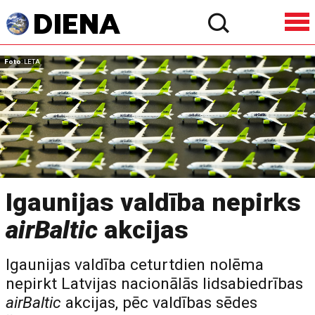
Foto
: LETA
Igaunijas valdība nepirks
airBaltic
akcijas
Igaunijas valdība ceturtdien nolēma
nepirkt Latvijas nacionālās lidsabiedrības
airBaltic
akcijas, pēc valdības sēdes