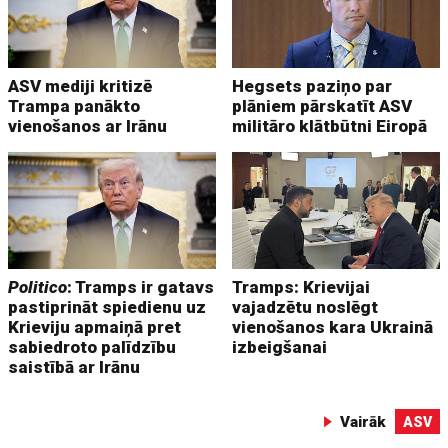
ASV mediji kritizē
Hegsets paziņo par
Trampa panākto
plāniem pārskatīt ASV
vienošanos ar Irānu
militāro klātbūtni Eiropā
Politico
: Tramps ir gatavs
Tramps: Krievijai
pastiprināt spiedienu uz
vajadzētu noslēgt
Krieviju apmaiņā pret
vienošanos kara Ukrainā
sabiedroto palīdzību
izbeigšanai
saistībā ar Irānu
Vairāk
ASV