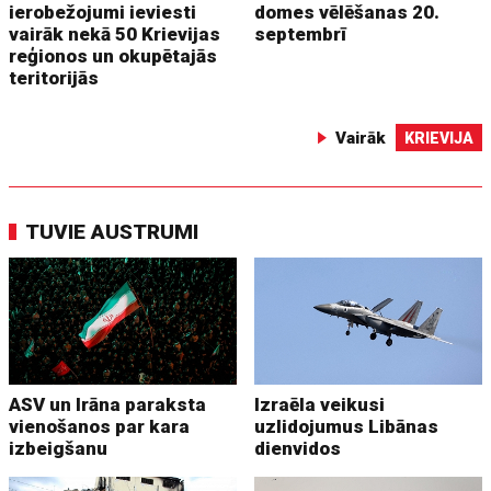
ierobežojumi ieviesti
domes vēlēšanas 20.
vairāk nekā 50 Krievijas
septembrī
reģionos un okupētajās
teritorijās
Vairāk
KRIEVIJA
TUVIE AUSTRUMI
ASV un Irāna paraksta
Izraēla veikusi
vienošanos par kara
uzlidojumus Libānas
izbeigšanu
dienvidos