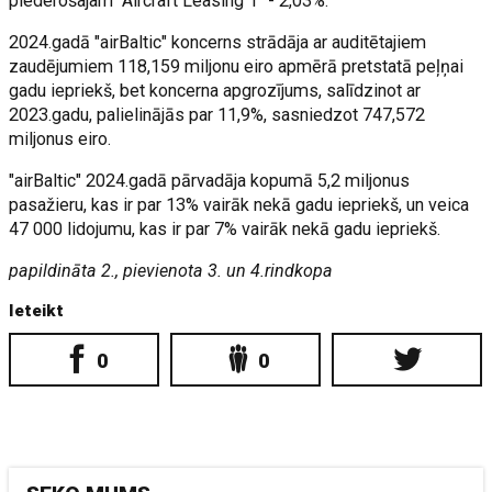
piederošajam "Aircraft Leasing 1" - 2,03%.
2024.gadā "airBaltic" koncerns strādāja ar auditētajiem
zaudējumiem 118,159 miljonu eiro apmērā pretstatā peļņai
gadu iepriekš, bet koncerna apgrozījums, salīdzinot ar
2023.gadu, palielinājās par 11,9%, sasniedzot 747,572
miljonus eiro.
"airBaltic" 2024.gadā pārvadāja kopumā 5,2 miljonus
pasažieru, kas ir par 13% vairāk nekā gadu iepriekš, un veica
47 000 lidojumu, kas ir par 7% vairāk nekā gadu iepriekš.
papildināta 2., pievienota 3. un 4.rindkopa
Ieteikt
0
0