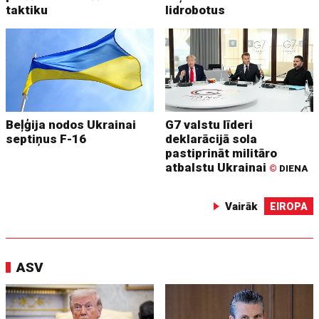
taktiku
lidrobotus
Beļģija nodos Ukrainai
G7 valstu līderi
septiņus F-16
deklarācijā sola
pastiprināt militāro
atbalstu Ukrainai
©
DIENA
Vairāk
EIROPA
ASV