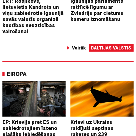
LRT: Rosļikovs,
Igaunijas parlaments
lietuvietis Kandrots un
ratificē līgumu ar
viņu sabiedrotie Igaunijā
Zviedriju par cietumu
savās valstīs organizē
kameru iznomāšanu
kustības neuzticības
vairošanai
Vairāk
BALTIJAS VALSTIS
EIROPA
EP: Krievija pret ES un
Krievi uz Ukrainu
sabiedrotajiem īsteno
raidījuši septiņas
plašāku iebiedēšanas
raķetes un 239