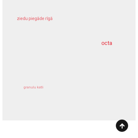
ziedu piegāde rīgā
meliorācijas darbi
octa
dziļurbums
kravu apdrošināšana
granulu katli
siltumsūknis