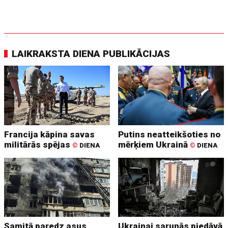
LAIKRAKSTA DIENA PUBLIKĀCIJAS
Francija kāpina savas
Putins neatteikšoties no
militārās spējas
mērķiem Ukrainā
©
DIENA
©
DIENA
Samitā paredz asus
Ukrainai sarunās piedāvā