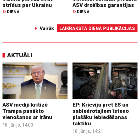
strīdus par Ukrainu
ASV drošības garantijas
©
DIENA
©
DIENA
Vairāk
LAIKRAKSTA DIENA PUBLIKĀCIJAS
AKTUĀLI
ASV mediji kritizē
EP: Krievija pret ES un
Trampa panākto
sabiedrotajiem īsteno
vienošanos ar Irānu
plašāku iebiedēšanas
taktiku
18. jūnijs, 14:03
18. jūnijs, 14:21