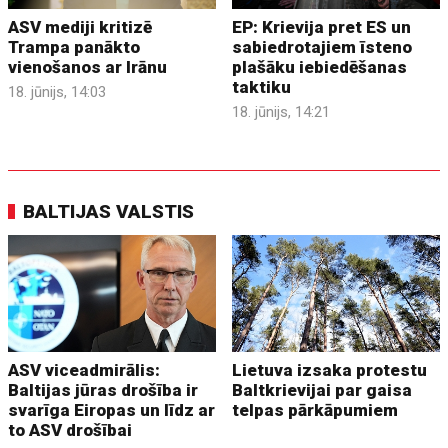
ASV mediji kritizē
EP: Krievija pret ES un
Trampa panākto
sabiedrotajiem īsteno
vienošanos ar Irānu
plašāku iebiedēšanas
taktiku
18. jūnijs, 14:03
18. jūnijs, 14:21
BALTIJAS VALSTIS
ASV viceadmirālis:
Lietuva izsaka protestu
Baltijas jūras drošība ir
Baltkrievijai par gaisa
svarīga Eiropas un līdz ar
telpas pārkāpumiem
to ASV drošībai