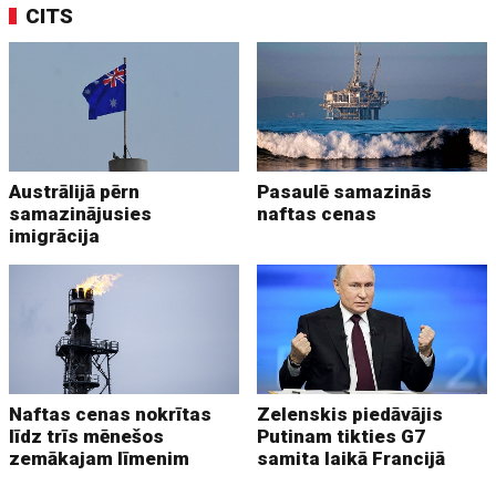
CITS
Austrālijā pērn
Pasaulē samazinās
samazinājusies
naftas cenas
imigrācija
Naftas cenas nokrītas
Zelenskis piedāvājis
līdz trīs mēnešos
Putinam tikties G7
zemākajam līmenim
samita laikā Francijā