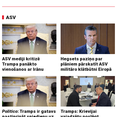
ASV
ASV mediji kritizē
Hegsets paziņo par
Trampa panākto
plāniem pārskatīt ASV
vienošanos ar Irānu
militāro klātbūtni Eiropā
Politico
: Tramps ir gatavs
Tramps: Krievijai
pastiprināt spiedienu uz
vajadzētu noslēgt