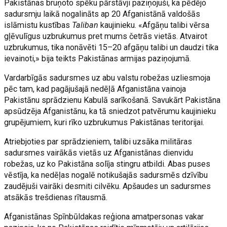
Pakistānas bruņoto spēku pārstāvji paziņojuši, ka pēdējo
sadursmju laikā nogalināts ap 20 Afganistānā valdošās
islāmistu kustības
Taliban
kaujinieku. «Afgāņu talibi vērsa
gļēvulīgus uzbrukumus pret mums četrās vietās. Atvairot
uzbrukumus, tika nonāvēti 15–20 afgāņu talibi un daudzi tika
ievainoti,» bija teikts Pakistānas armijas paziņojumā.
Vardarbīgās sadursmes uz abu valstu robežas uzliesmoja
pēc tam, kad pagājušajā nedēļā Afganistāna vainoja
Pakistānu sprādzienu Kabulā sarīkošanā. Savukārt Pakistāna
apsūdzēja Afganistānu, ka tā sniedzot patvērumu kaujinieku
grupējumiem, kuri rīko uzbrukumus Pakistānas teritorijai.
Atriebjoties par sprādzieniem, talibi uzsāka militāras
sadursmes vairākās vietās uz Afganistānas dienvidu
robežas, uz ko Pakistāna solīja stingru atbildi. Abas puses
vēstīja, ka nedēļas nogalē notikušajās sadursmēs dzīvību
zaudējuši vairāki desmiti cilvēku. Apšaudes un sadursmes
atsākās trešdienas rītausmā.
Afganistānas Spīnbūldakas reģiona amatpersonas vakar