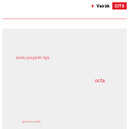
Vairāk
CITS
ziedu piegāde rīgā
meliorācijas darbi
octa
dziļurbums
kravu apdrošināšana
granulu katli
siltumsūknis