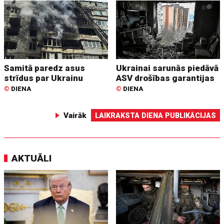
Samitā paredz asus
Ukrainai sarunās piedāvā
strīdus par Ukrainu
ASV drošības garantijas
©
DIENA
©
DIENA
Vairāk
LAIKRAKSTA DIENA PUBLIKĀCIJAS
AKTUĀLI