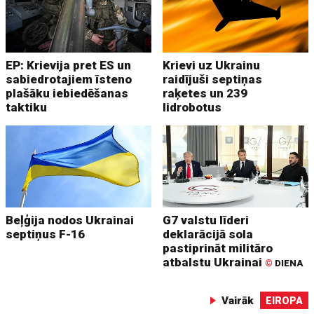
EP: Krievija pret ES un
Krievi uz Ukrainu
sabiedrotajiem īsteno
raidījuši septiņas
plašāku iebiedēšanas
raķetes un 239
taktiku
lidrobotus
Beļģija nodos Ukrainai
G7 valstu līderi
septiņus F-16
deklarācijā sola
pastiprināt militāro
atbalstu Ukrainai
©
DIENA
Vairāk
EIROPA