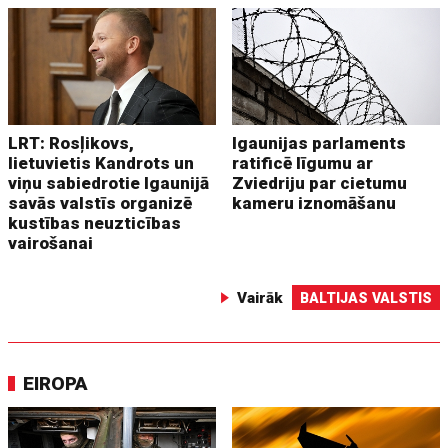
LRT: Rosļikovs,
Igaunijas parlaments
lietuvietis Kandrots un
ratificē līgumu ar
viņu sabiedrotie Igaunijā
Zviedriju par cietumu
savās valstīs organizē
kameru iznomāšanu
kustības neuzticības
vairošanai
Vairāk
BALTIJAS VALSTIS
EIROPA