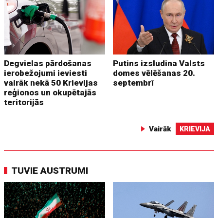
Degvielas pārdošanas
Putins izsludina Valsts
ierobežojumi ieviesti
domes vēlēšanas 20.
vairāk nekā 50 Krievijas
septembrī
reģionos un okupētajās
teritorijās
Vairāk
KRIEVIJA
TUVIE AUSTRUMI