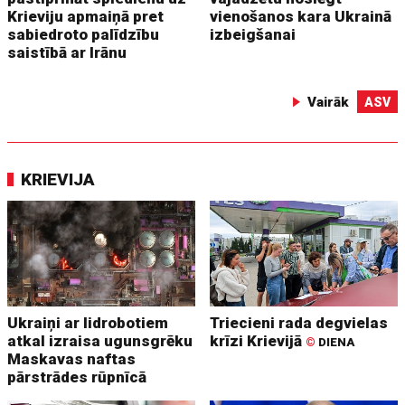
Krieviju apmaiņā pret
vienošanos kara Ukrainā
sabiedroto palīdzību
izbeigšanai
saistībā ar Irānu
Vairāk
ASV
KRIEVIJA
Ukraiņi ar lidrobotiem
Triecieni rada degvielas
atkal izraisa ugunsgrēku
krīzi Krievijā
©
DIENA
Maskavas naftas
pārstrādes rūpnīcā