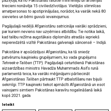
paziņoja, ka no Pakistānas raidītie mīnmetēju un artilērijas
triecieni nonāvēja 15 civiliedzīvotājus. Vietējās slimnīcas
amatpersonas to apstiprinājušas, norādot, ka vairāk nekā 80
sievietes un bērni guvuši ievainojumus.
Pagājušajā nedēļā Afganistānu satricināja vairāki sprādzieni,
par kuriem neviens nav uzņēmies atbildību. Tie notika laikā,
kad talibu režīma augstākais diplomāts atradās iepriekš
nepieredzētā vizītē Pakistānas galvenajā sāncensē – Indijā.
Pakistāna ir apsūdzējusi Afganistānu, ka tā sniedz
patvērumu kaujinieku grupējumiem, ko vada grupējums
Tehreek-e-Taliban
(TTP). Pagājušajā ceturtdienā Pakistānas
aizsardzības ministrs Havadža Muhammads Asifs runā
parlamentā teica, ka vairāki mēģinājumi pārliecināt
Afganistānas
Taliban
pārtraukt TTP atbalstīšanu nav bijuši
sekmīgi. TTP kaujinieki tiekot apmācīti Afganistānā un esot
vainojami simtiem Pakistānas karavīru nogalināšanā laikā
kopš 2021. gada.
Ieteikt