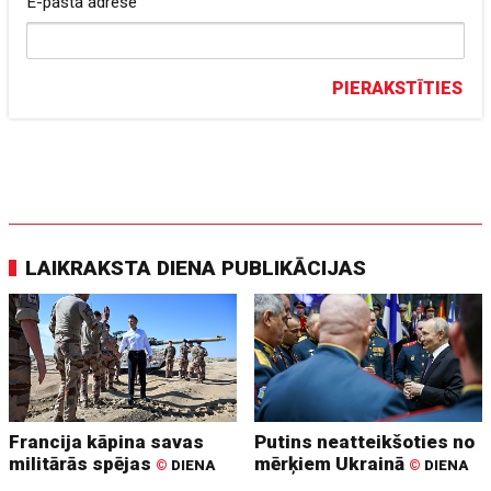
E-pasta adrese
PIERAKSTĪTIES
LAIKRAKSTA DIENA PUBLIKĀCIJAS
Francija kāpina savas
Putins neatteikšoties no
militārās spējas
mērķiem Ukrainā
©
DIENA
©
DIENA