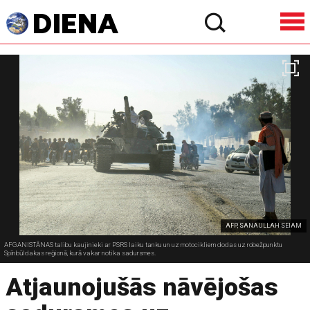
AFP, SANAULLAH SEIAM
AFGANISTĀNAS talibu kaujinieki ar PSRS laiku tanku un uz motocikliem dodas uz robežpunktu
Spīnbūldakas reģionā, kurā vakar notika sadursmes.
Atjaunojušās nāvējošas