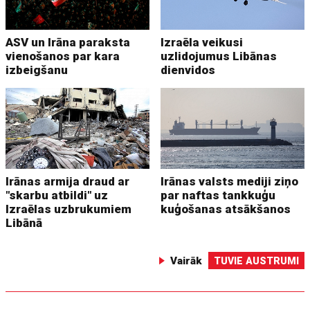
ASV un Irāna paraksta
Izraēla veikusi
vienošanos par kara
uzlidojumus Libānas
izbeigšanu
dienvidos
Irānas armija draud ar
Irānas valsts mediji ziņo
"skarbu atbildi" uz
par naftas tankkuģu
Izraēlas uzbrukumiem
kuģošanas atsākšanos
Libānā
Vairāk
TUVIE AUSTRUMI