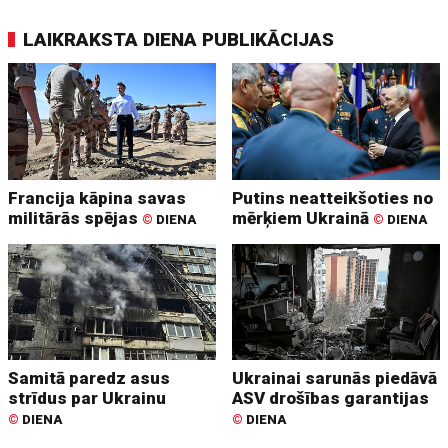
LAIKRAKSTA DIENA PUBLIKĀCIJAS
Francija kāpina savas
Putins neatteikšoties no
militārās spējas
mērķiem Ukrainā
©
DIENA
©
DIENA
Samitā paredz asus
Ukrainai sarunās piedāvā
strīdus par Ukrainu
ASV drošības garantijas
©
DIENA
©
DIENA