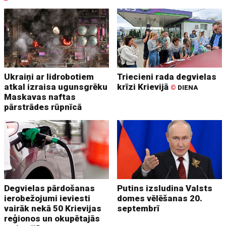
Ukraiņi ar lidrobotiem
Triecieni rada degvielas
atkal izraisa ugunsgrēku
krīzi Krievijā
©
DIENA
Maskavas naftas
pārstrādes rūpnīcā
Degvielas pārdošanas
Putins izsludina Valsts
ierobežojumi ieviesti
domes vēlēšanas 20.
vairāk nekā 50 Krievijas
septembrī
reģionos un okupētajās