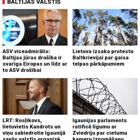
BALTIJAS VALSTIS
ASV viceadmirālis:
Lietuva izsaka protestu
Baltijas jūras drošība ir
Baltkrievijai par gaisa
svarīga Eiropas un līdz ar
telpas pārkāpumiem
to ASV drošībai
LRT: Rosļikovs,
Igaunijas parlaments
lietuvietis Kandrots un
ratificē līgumu ar
viņu sabiedrotie Igaunijā
Zviedriju par cietumu
savās valstīs organizē
kameru iznomāšanu