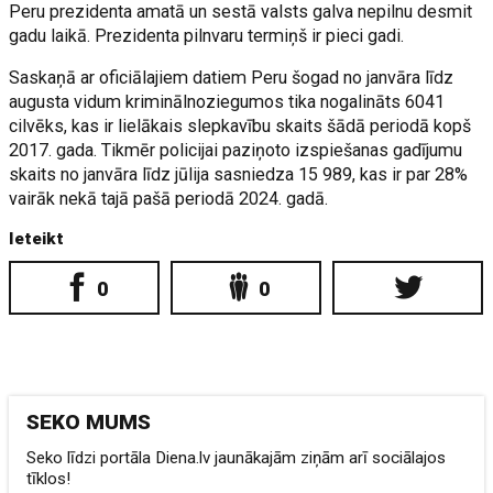
Peru prezidenta amatā un sestā valsts galva nepilnu desmit
gadu laikā. Prezidenta pilnvaru termiņš ir pieci gadi.
Saskaņā ar oficiālajiem datiem Peru šogad no janvāra līdz
augusta vidum kriminālnoziegumos tika nogalināts 6041
cilvēks, kas ir lielākais slepkavību skaits šādā periodā kopš
2017. gada. Tikmēr policijai paziņoto izspiešanas gadījumu
skaits no janvāra līdz jūlija sasniedza 15 989, kas ir par 28%
vairāk nekā tajā pašā periodā 2024. gadā.
Ieteikt
0
0
SEKO MUMS
Seko līdzi portāla Diena.lv jaunākajām ziņām arī sociālajos
tīklos!