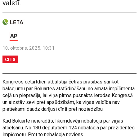
valstī.
10. oktobris, 2025, 10:31
CITS
Kongress ceturtdien atbalstīja četras prasības sarīkot
balsojumu par Boluartes atstādināšanu no amata impīčmenta
ceļā un pieprasīja, lai viņa pirms pusnakts ierodas Kongresā
un aizstāv sevi pret apsūdzībām, ka viņas valdība nav
pietiekami daudz darījusi cīņā pret noziedzību.
Kad Boluarte neieradās, likumdevēji nobalsoja par viņas
atcelšanu. No 130 deputātiem 124 nobalsoja par prezidentes
impīčmetu. Pret to nebalsoja neviens.