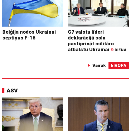
Beļģija nodos Ukrainai
G7 valstu līderi
septiņus F-16
deklarācijā sola
pastiprināt militāro
atbalstu Ukrainai
©
DIENA
Vairāk
EIROPA
ASV