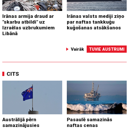
Irānas armija draud ar
Irānas valsts mediji ziņo
"skarbu atbildi" uz
par naftas tankkuģu
Izraēlas uzbrukumiem
kuģošanas atsākšanos
Libānā
Vairāk
TUVIE AUSTRUMI
CITS
Austrālijā pērn
Pasaulē samazinās
samazinājusies
naftas cenas