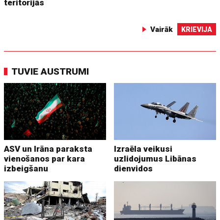
teritorijās
Vairāk
KRIEVIJA
TUVIE AUSTRUMI
ASV un Irāna paraksta
Izraēla veikusi
vienošanos par kara
uzlidojumus Libānas
izbeigšanu
dienvidos