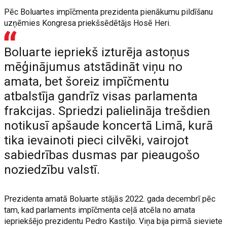
Pēc Boluartes impīčmenta prezidenta pienākumu pildīšanu
uzņēmies Kongresa priekšsēdētājs Hosē Heri.
Boluarte iepriekš izturēja astoņus
mēģinājumus atstādināt viņu no
amata, bet šoreiz impīčmentu
atbalstīja gandrīz visas parlamenta
frakcijas. Spriedzi palielināja trešdien
notikusī apšaude koncertā Limā, kurā
tika ievainoti pieci cilvēki, vairojot
sabiedrības dusmas par pieaugošo
noziedzību valstī.
Prezidenta amatā Boluarte stājās 2022. gada decembrī pēc
tam, kad parlaments impīčmenta ceļā atcēla no amata
iepriekšējo prezidentu Pedro Kastiljo. Viņa bija pirmā sieviete