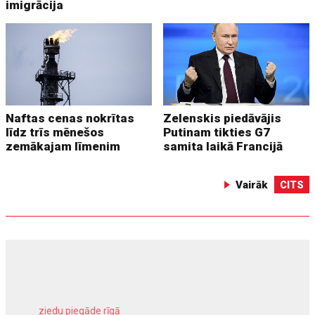
imigrācija
Naftas cenas nokrītas
Zelenskis piedāvājis
līdz trīs mēnešos
Putinam tikties G7
zemākajam līmenim
samita laikā Francijā
Vairāk
CITS
ziedu piegāde rīgā