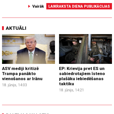
Vairāk
LAIKRAKSTA DIENA PUBLIKĀCIJAS
AKTUĀLI
ASV mediji kritizē
EP: Krievija pret ES un
Trampa panākto
sabiedrotajiem īsteno
vienošanos ar Irānu
plašāku iebiedēšanas
taktiku
18. jūnijs, 14:03
18. jūnijs, 14:21