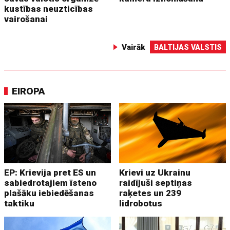
kustības neuzticības
vairošanai
Vairāk
BALTIJAS VALSTIS
EIROPA
EP: Krievija pret ES un
Krievi uz Ukrainu
sabiedrotajiem īsteno
raidījuši septiņas
plašāku iebiedēšanas
raķetes un 239
taktiku
lidrobotus