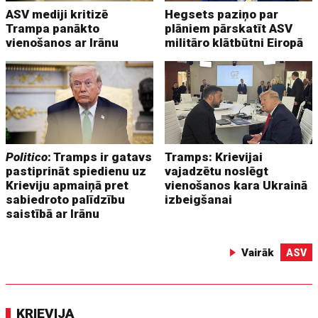
ASV mediji kritizē
Hegsets paziņo par
Trampa panākto
plāniem pārskatīt ASV
vienošanos ar Irānu
militāro klātbūtni Eiropā
Politico
: Tramps ir gatavs
Tramps: Krievijai
pastiprināt spiedienu uz
vajadzētu noslēgt
Krieviju apmaiņā pret
vienošanos kara Ukrainā
sabiedroto palīdzību
izbeigšanai
saistībā ar Irānu
Vairāk
ASV
KRIEVIJA