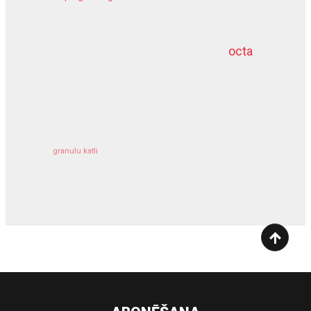
meliorācijas darbi
octa
dziļurbums
kravu apdrošināšana
granulu katli
siltumsūknis