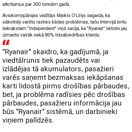
atkritumus par 300 tonnām gadā.
Aviokomopānijas vadītājs Maikls O'Līrijs sagaida, ka
sākotnēji varētu rasties kādas problēmas, taču intervijā britu
laikrakstam "Independent" viņš sacīja, ka "Ryanair" lietotni jau
izmanto vairāk nekā 80% lidsabiedrības klientu.
"Ryanair" skaidro, ka gadījumā, ja
viedtālrunis tiek pazaudēts vai
izlādējas tā akumulators, pasažieri
varēs saņemt bezmaksas iekāpšanas
karti lidostā pirms drošības pārbaudes,
bet, ja problēma radīsies pēc drošības
pārbaudes, pasažieru informācija jau
būs "Ryanair" sistēmā, un darbinieki
viņiem palīdzēs.