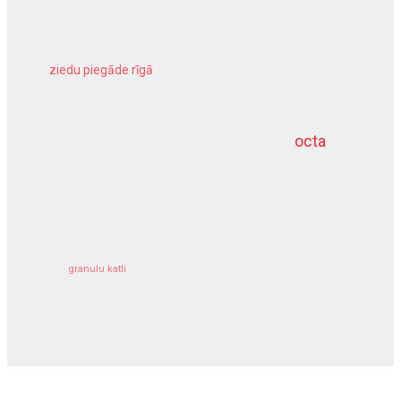
ziedu piegāde rīgā
meliorācijas darbi
octa
dziļurbums
kravu apdrošināšana
granulu katli
siltumsūknis