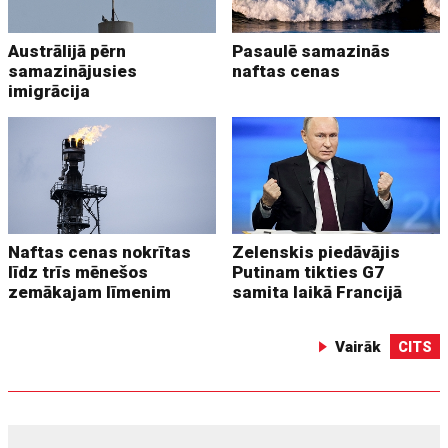
Austrālijā pērn
Pasaulē samazinās
samazinājusies
naftas cenas
imigrācija
Naftas cenas nokrītas
Zelenskis piedāvājis
līdz trīs mēnešos
Putinam tikties G7
zemākajam līmenim
samita laikā Francijā
Vairāk
CITS