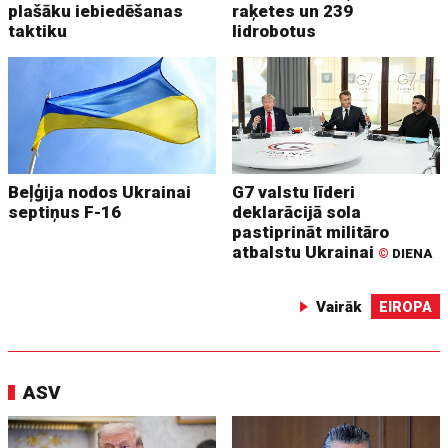
plašāku iebiedēšanas
raķetes un 239
taktiku
lidrobotus
Beļģija nodos Ukrainai
G7 valstu līderi
septiņus F-16
deklarācijā sola
pastiprināt militāro
atbalstu Ukrainai
©
DIENA
Vairāk
EIROPA
ASV