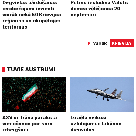
Degvielas pārdošanas
Putins izsludina Valsts
ierobežojumi ieviesti
domes vēlēšanas 20.
vairāk nekā 50 Krievijas
septembrī
reģionos un okupētajās
teritorijās
Vairāk
KRIEVIJA
TUVIE AUSTRUMI
ASV un Irāna paraksta
Izraēla veikusi
vienošanos par kara
uzlidojumus Libānas
izbeigšanu
dienvidos