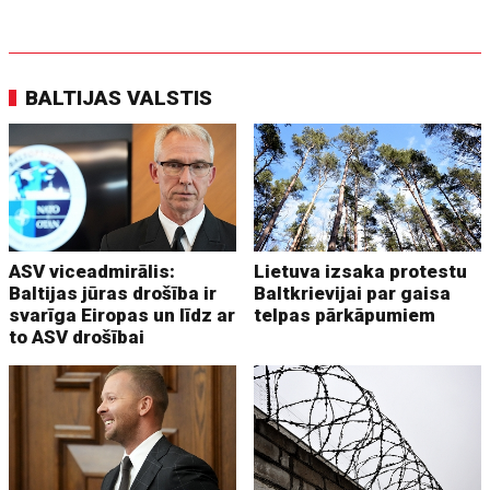
BALTIJAS VALSTIS
ASV viceadmirālis:
Lietuva izsaka protestu
Baltijas jūras drošība ir
Baltkrievijai par gaisa
svarīga Eiropas un līdz ar
telpas pārkāpumiem
to ASV drošībai