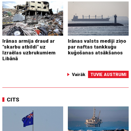
Irānas armija draud ar
Irānas valsts mediji ziņo
"skarbu atbildi" uz
par naftas tankkuģu
Izraēlas uzbrukumiem
kuģošanas atsākšanos
Libānā
Vairāk
TUVIE AUSTRUMI
CITS