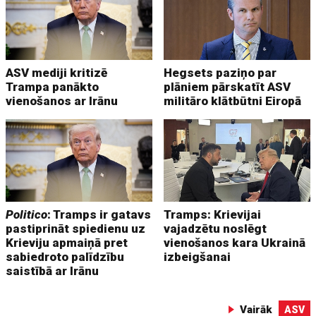
ASV mediji kritizē
Hegsets paziņo par
Trampa panākto
plāniem pārskatīt ASV
vienošanos ar Irānu
militāro klātbūtni Eiropā
Politico
: Tramps ir gatavs
Tramps: Krievijai
pastiprināt spiedienu uz
vajadzētu noslēgt
Krieviju apmaiņā pret
vienošanos kara Ukrainā
sabiedroto palīdzību
izbeigšanai
saistībā ar Irānu
Vairāk
ASV