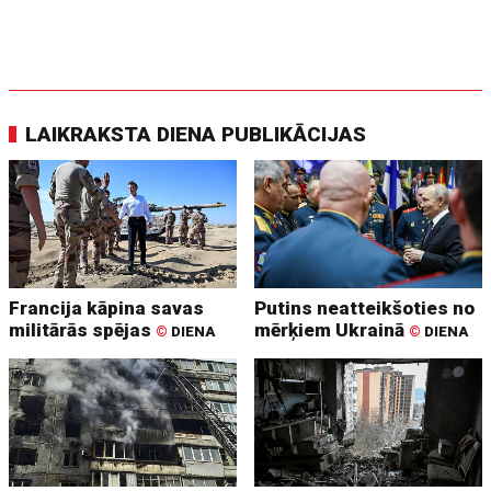
LAIKRAKSTA DIENA PUBLIKĀCIJAS
Francija kāpina savas
Putins neatteikšoties no
militārās spējas
mērķiem Ukrainā
©
DIENA
©
DIENA