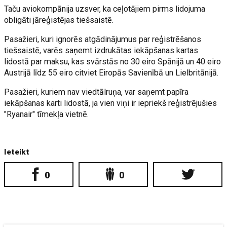
Taču aviokompānija uzsver, ka ceļotājiem pirms lidojuma
obligāti jāreģistējas tiešsaistē.
Pasažieri, kuri ignorēs atgādinājumus par reģistrēšanos
tiešsaistē, varēs saņemt izdrukātas iekāpšanas kartas
lidostā par maksu, kas svārstās no 30 eiro Spānijā un 40 eiro
Austrijā līdz 55 eiro citviet Eiropās Savienībā un Lielbritānijā.
Pasažieri, kuriem nav viedtālruņa, var saņemt papīra
iekāpšanas karti lidostā, ja vien viņi ir iepriekš reģistrējušies
"Ryanair" tīmekļa vietnē.
Ieteikt
0
0