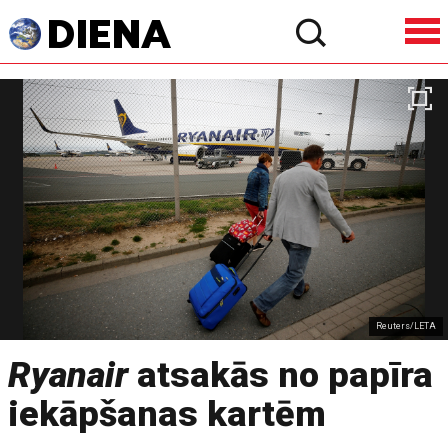
Reuters/LETA
Ryanair
atsakās no papīra
iekāpšanas kartēm