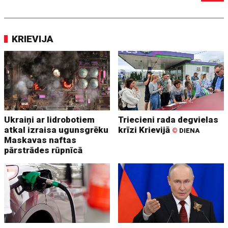
KRIEVIJA
Ukraiņi ar lidrobotiem
Triecieni rada degvielas
atkal izraisa ugunsgrēku
krīzi Krievijā
©
DIENA
Maskavas naftas
pārstrādes rūpnīcā