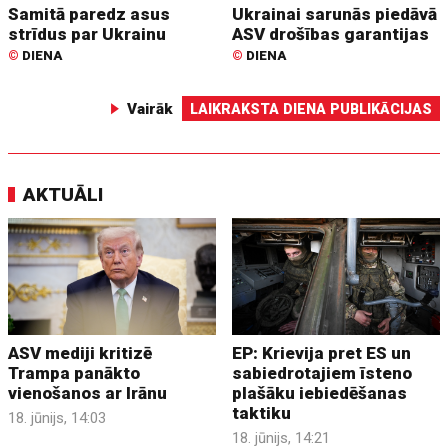
Samitā paredz asus
Ukrainai sarunās piedāvā
strīdus par Ukrainu
ASV drošības garantijas
©
DIENA
©
DIENA
Vairāk
LAIKRAKSTA DIENA PUBLIKĀCIJAS
AKTUĀLI
ASV mediji kritizē
EP: Krievija pret ES un
Trampa panākto
sabiedrotajiem īsteno
vienošanos ar Irānu
plašāku iebiedēšanas
taktiku
18. jūnijs, 14:03
18. jūnijs, 14:21