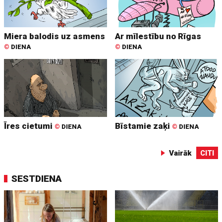
Miera balodis uz asmens
Ar mīlestību no Rīgas
©
DIENA
©
DIENA
Īres cietumi
Bīstamie zaķi
©
DIENA
©
DIENA
Vairāk
CITI
SESTDIENA