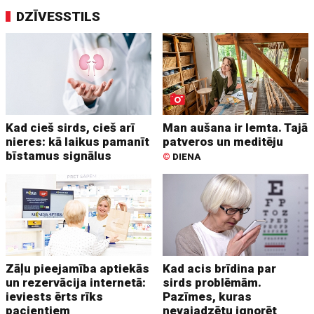
DZĪVESSTILS
Kad cieš sirds, cieš arī
Man aušana ir lemta. Tajā
nieres: kā laikus pamanīt
patveros un meditēju
bīstamus signālus
©
DIENA
Zāļu pieejamība aptiekās
Kad acis brīdina par
un rezervācija internetā:
sirds problēmām.
ieviests ērts rīks
Pazīmes, kuras
pacientiem
nevajadzētu ignorēt