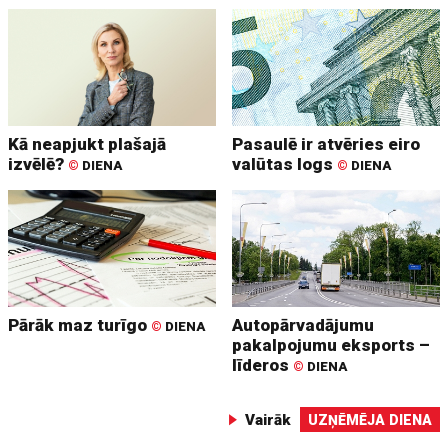
Kā neapjukt plašajā
Pasaulē ir atvēries eiro
izvēlē?
valūtas logs
©
DIENA
©
DIENA
Pārāk maz turīgo
Autopārvadājumu
©
DIENA
pakalpojumu eksports –
līderos
©
DIENA
Vairāk
UZŅĒMĒJA DIENA