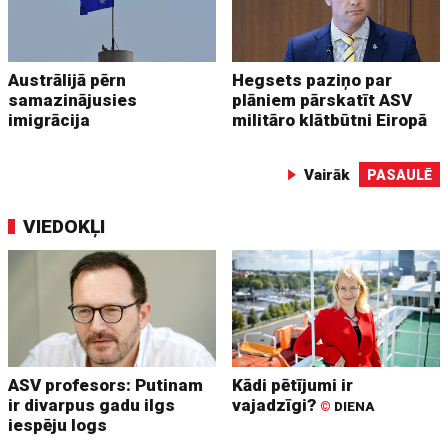
Austrālijā pērn
Hegsets paziņo par
samazinājusies
plāniem pārskatīt ASV
imigrācija
militāro klātbūtni Eiropā
Vairāk
PASAULĒ
VIEDOKĻI
ASV profesors: Putinam
Kādi pētījumi ir
ir divarpus gadu ilgs
vajadzīgi?
©
DIENA
iespēju logs