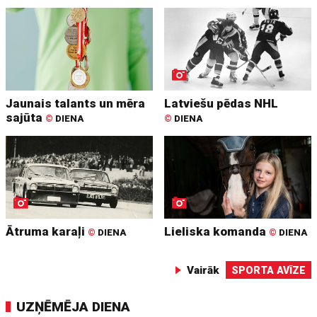
Jaunais talants un mēra
Latviešu pēdas NHL
sajūta
©
DIENA
©
DIENA
Ātruma karaļi
Lieliska komanda
©
DIENA
©
DIENA
Vairāk
SPORTA AVĪZE
UZŅĒMĒJA DIENA