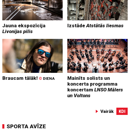
Jauna ekspozīcija
Izstāde
Atstātās liesmas
Livonijas pilis
Braucam tālāk!
Mainīts solists un
©
DIENA
koncerta programma
koncertam
LNSO Mālers
un Voltons
Vairāk
KDI
SPORTA AVĪZE