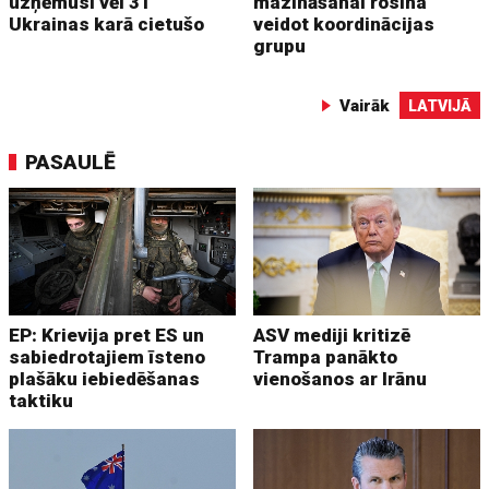
uzņēmusi vēl 31
mazināšanai rosina
Ukrainas karā cietušo
veidot koordinācijas
grupu
Vairāk
LATVIJĀ
PASAULĒ
EP: Krievija pret ES un
ASV mediji kritizē
sabiedrotajiem īsteno
Trampa panākto
plašāku iebiedēšanas
vienošanos ar Irānu
taktiku