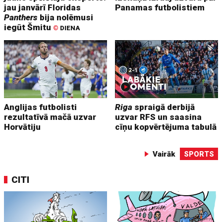
jau janvārī Floridas
Panamas futbolistiem
Panthers
bija nolēmusi
iegūt Šmitu
©
DIENA
Anglijas futbolisti
Riga
spraigā derbijā
rezultatīvā mačā uzvar
uzvar RFS un saasina
Horvātiju
cīņu kopvērtējuma tabulā
Vairāk
SPORTS
CITI