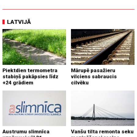
LATVIJĀ
Piektdien termometra
Mārupē pasažieru
stabiņš pakāpsies līdz
vilciens sabraucis
+24 grādiem
cilvēku
Austrumu slimnīca
Vanšu tilta remonta seku