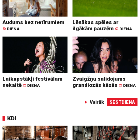
Audums bez netīrumiem
Lēnākas spēles ar
ilgākām pauzēm
©
DIENA
©
DIENA
Laikapstākļi festivālam
Zvaigžņu salidojums
nekaitē
grandiozās kāzās
©
DIENA
©
DIENA
Vairāk
SESTDIENA
KDI