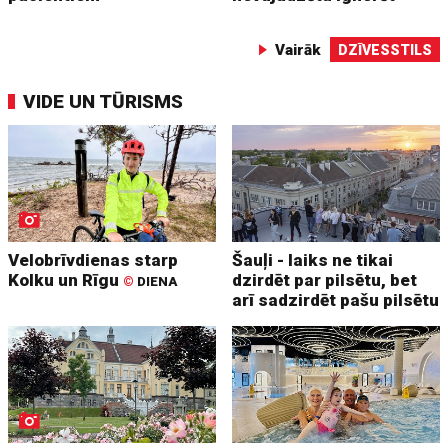
Vairāk
DZĪVESSTILS
VIDE UN TŪRISMS
Velobrīvdienas starp
Šauļi - laiks ne tikai
Kolku un Rīgu
dzirdēt par pilsētu, bet
©
DIENA
arī sadzirdēt pašu pilsētu