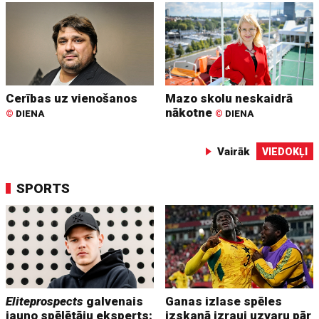
Cerības uz vienošanos
Mazo skolu neskaidrā
nākotne
©
DIENA
©
DIENA
Vairāk
VIEDOKĻI
SPORTS
Eliteprospects
galvenais
Ganas izlase spēles
jauno spēlētāju eksperts:
izskaņā izrauj uzvaru pār