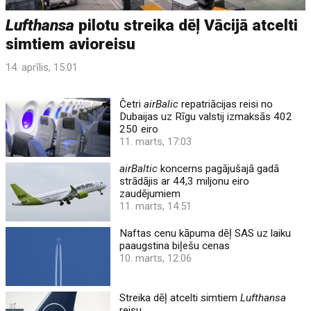
Lufthansa
pilotu streika dēļ Vācijā atcelti
simtiem avioreisu
14. aprīlis, 15:01
Četri
airBalic
repatriācijas reisi no
Dubaijas uz Rīgu valstij izmaksās 402
250 eiro
11. marts, 17:03
airBaltic
koncerns pagājušajā gadā
strādājis ar 44,3 miljonu eiro
zaudējumiem
11. marts, 14:51
Naftas cenu kāpuma dēļ SAS uz laiku
paaugstina biļešu cenas
10. marts, 12:06
Streika dēļ atcelti simtiem
Lufthansa
reisu