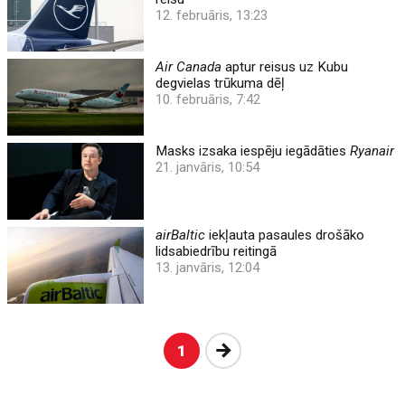
12. februāris, 13:23
Air Canada
aptur reisus uz Kubu
degvielas trūkuma dēļ
10. februāris, 7:42
Masks izsaka iespēju iegādāties
Ryanair
21. janvāris, 10:54
airBaltic
iekļauta pasaules drošāko
lidsabiedrību reitingā
13. janvāris, 12:04
Nākošā
1