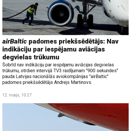
airBaltic
padomes priekšsēdētājs: Nav
indikāciju par iespējamu aviācijas
degvielas trūkumu
Šobrīd nav indikāciju par iespējamu aviācijas degvielas
trūkumu, otrdien intervijā TV3 raidījumam "900 sekundes"
pauda Latvijas nacionālās aviokompānijas "airBaltic"
padomes priekšsēdētājs Andrejs Martinovs.
12. maijs, 10:27