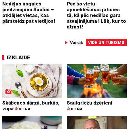
Nedēļas nogales
Pēc šo vietu
piedzīvojumi Šauļos –
apmeklēšanas jutīsies
atklājiet vietas, kas
tā, kā pēc nedēļas gara
pārsteidz pat vietējos!
atvaļinājuma ! Lūk, kur to
atrast!
Vairāk
VIDE UN TŪRISMS
IZKLAIDE
Skābenes dārzā, burkās,
Saulgriežu dzērieni
zupā
©
DIENA
©
DIENA