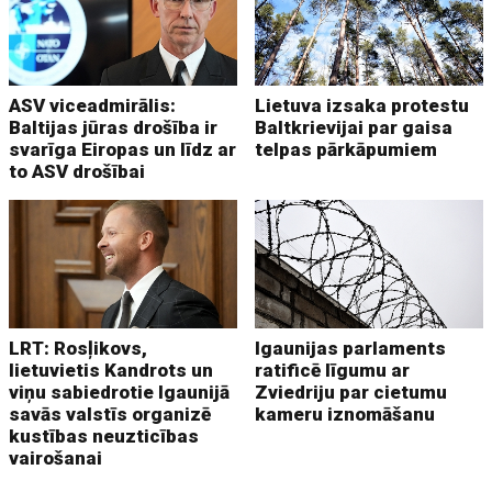
ASV viceadmirālis:
Lietuva izsaka protestu
Baltijas jūras drošība ir
Baltkrievijai par gaisa
svarīga Eiropas un līdz ar
telpas pārkāpumiem
to ASV drošībai
LRT: Rosļikovs,
Igaunijas parlaments
lietuvietis Kandrots un
ratificē līgumu ar
viņu sabiedrotie Igaunijā
Zviedriju par cietumu
savās valstīs organizē
kameru iznomāšanu
kustības neuzticības
vairošanai