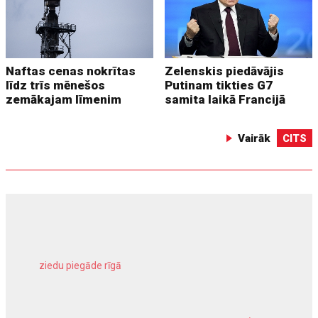
Naftas cenas nokrītas
Zelenskis piedāvājis
līdz trīs mēnešos
Putinam tikties G7
zemākajam līmenim
samita laikā Francijā
Vairāk
CITS
ziedu piegāde rīgā
meliorācijas darbi