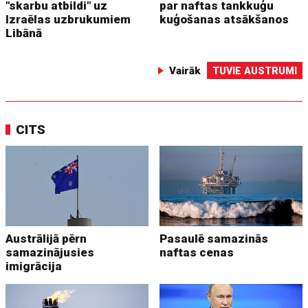
"skarbu atbildi" uz
par naftas tankkuģu
Izraēlas uzbrukumiem
kuģošanas atsākšanos
Libānā
Vairāk
TUVIE AUSTRUMI
CITS
Austrālijā pērn
Pasaulē samazinās
samazinājusies
naftas cenas
imigrācija