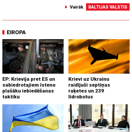
Vairāk
BALTIJAS VALSTIS
EIROPA
EP: Krievija pret ES un
Krievi uz Ukrainu
sabiedrotajiem īsteno
raidījuši septiņas
plašāku iebiedēšanas
raķetes un 239
taktiku
lidrobotus