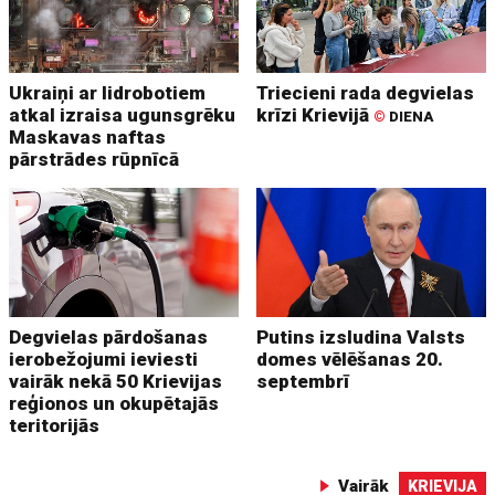
Ukraiņi ar lidrobotiem
Triecieni rada degvielas
atkal izraisa ugunsgrēku
krīzi Krievijā
©
DIENA
Maskavas naftas
pārstrādes rūpnīcā
Degvielas pārdošanas
Putins izsludina Valsts
ierobežojumi ieviesti
domes vēlēšanas 20.
vairāk nekā 50 Krievijas
septembrī
reģionos un okupētajās
teritorijās
Vairāk
KRIEVIJA