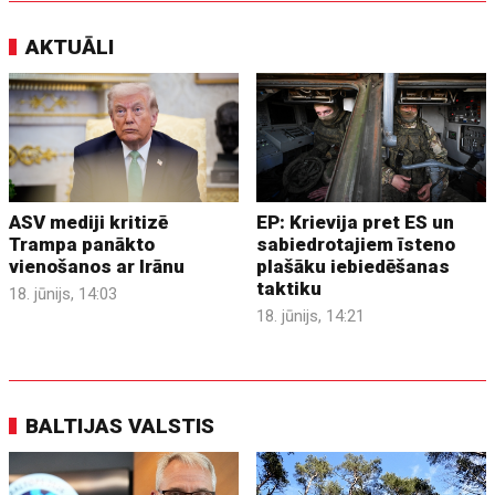
AKTUĀLI
ASV mediji kritizē
EP: Krievija pret ES un
Trampa panākto
sabiedrotajiem īsteno
vienošanos ar Irānu
plašāku iebiedēšanas
taktiku
18. jūnijs, 14:03
18. jūnijs, 14:21
BALTIJAS VALSTIS