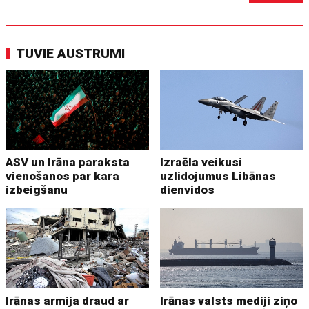
TUVIE AUSTRUMI
ASV un Irāna paraksta
Izraēla veikusi
vienošanos par kara
uzlidojumus Libānas
izbeigšanu
dienvidos
Irānas armija draud ar
Irānas valsts mediji ziņo