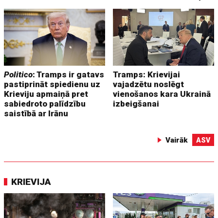
Politico
: Tramps ir gatavs
Tramps: Krievijai
pastiprināt spiedienu uz
vajadzētu noslēgt
Krieviju apmaiņā pret
vienošanos kara Ukrainā
sabiedroto palīdzību
izbeigšanai
saistībā ar Irānu
Vairāk
ASV
KRIEVIJA