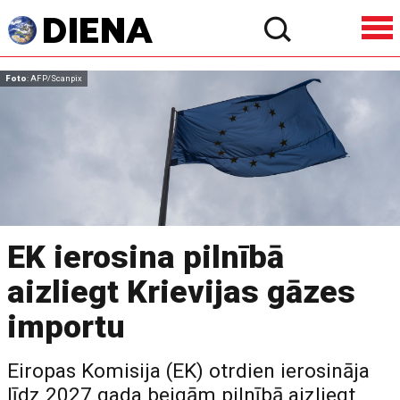
Foto
: AFP/Scanpix
EK ierosina pilnībā
aizliegt Krievijas gāzes
importu
Eiropas Komisija (EK) otrdien ierosināja
līdz 2027.gada beigām pilnībā aizliegt