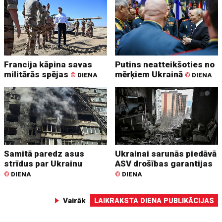
Francija kāpina savas
Putins neatteikšoties no
militārās spējas
mērķiem Ukrainā
©
DIENA
©
DIENA
Samitā paredz asus
Ukrainai sarunās piedāvā
strīdus par Ukrainu
ASV drošības garantijas
©
DIENA
©
DIENA
Vairāk
LAIKRAKSTA DIENA PUBLIKĀCIJAS