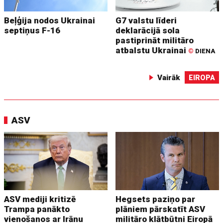
Beļģija nodos Ukrainai
G7 valstu līderi
septiņus F-16
deklarācijā sola
pastiprināt militāro
atbalstu Ukrainai
©
DIENA
Vairāk
EIROPA
ASV
ASV mediji kritizē
Hegsets paziņo par
Trampa panākto
plāniem pārskatīt ASV
vienošanos ar Irānu
militāro klātbūtni Eiropā