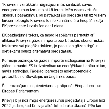
"Krievija ir vairākkārt mēģinājusi mūs šantažēt, savus
energoresursus izmantojot kā ieroci. Mēs esam veikuši
skaidrus pasākumus, lai pātrauktu šīs piegādes un uz visiem
laikiem izbeigtu Krievijas fosilo kurināmo ēru Eiropā," sacīja
EK prezidente Urzula fon der Leiena.
EK paziņojumā teikts, ka tagad iespējams pārtraukt arī
atlikušo Krievijas gāzes importu bez būtiskas ekonomiskās
ietekmes vai piegāžu riskiem, jo pasaules gāzes tirgū ir
pietiekami daudz alternatīvu piegādātāju.
Komisija paziņoja, ka gāzes importa aizliegšanai no Krievijas
plāno izmantot ES tirdzniecības un enerģētikas tiesību aktus,
nevis sankcijas. Tādējādi paredzēts apiet potenciālo
pretestību no Slovākijas un Ungārijas puses.
Šo ierosinājumu nepieciešams apstiprināt Eiropadomei un
Eiropas Parlamentam.
Krievija bija nozīmīgs energoresursu piegādātājs Eiropai līdz
2022.gadam, kad Krievija atkārtoti iebruka Ukrainā. Pēc tam