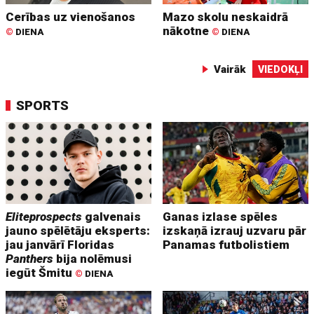
Cerības uz vienošanos
Mazo skolu neskaidrā
nākotne
©
DIENA
©
DIENA
Vairāk
VIEDOKĻI
SPORTS
Eliteprospects
galvenais
Ganas izlase spēles
jauno spēlētāju eksperts:
izskaņā izrauj uzvaru pār
jau janvārī Floridas
Panamas futbolistiem
Panthers
bija nolēmusi
iegūt Šmitu
©
DIENA