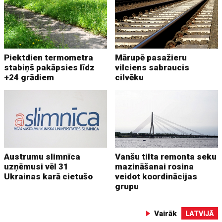
Piektdien termometra
Mārupē pasažieru
stabiņš pakāpsies līdz
vilciens sabraucis
+24 grādiem
cilvēku
Austrumu slimnīca
Vanšu tilta remonta seku
uzņēmusi vēl 31
mazināšanai rosina
Ukrainas karā cietušo
veidot koordinācijas
grupu
Vairāk
LATVIJĀ