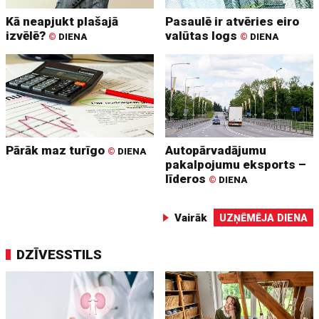
Kā neapjukt plašajā
Pasaulē ir atvēries eiro
izvēlē?
valūtas logs
©
DIENA
©
DIENA
Pārāk maz turīgo
Autopārvadājumu
©
DIENA
pakalpojumu eksports –
līderos
©
DIENA
Vairāk
UZŅĒMĒJA DIENA
DZĪVESSTILS