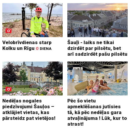
Velobrīvdienas starp
Šauļi - laiks ne tikai
Kolku un Rīgu
dzirdēt par pilsētu, bet
©
DIENA
arī sadzirdēt pašu pilsētu
Nedēļas nogales
Pēc šo vietu
piedzīvojumi Šauļos –
apmeklēšanas jutīsies
atklājiet vietas, kas
tā, kā pēc nedēļas gara
pārsteidz pat vietējos!
atvaļinājuma ! Lūk, kur to
atrast!