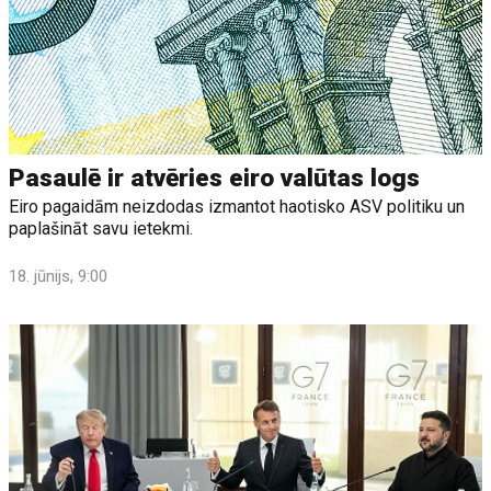
Pasaulē ir atvēries eiro valūtas logs
Eiro pagaidām neizdodas izmantot haotisko ASV politiku un
paplašināt savu ietekmi.
18. jūnijs, 9:00