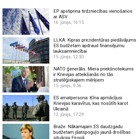
EP apstiprina tirdzniecības vienošanos
ar ASV
16. jūnijs, 16:15
LLKA: Kipras prezidentūras piedāvājums
ES budžetam apdraud finansējumu
lauksaimniecībai
15. jūnijs, 12:30
NATO ģenerālis: Miera priekšnoteikums
ir Krievijas atteikšanās no tās
stratēģiskajiem mērķiem
15. jūnijs, 9:56
ES amatpersona: Ķīna apmācījusi
Krievijas karavīrus, kas nosūtīti karot
Ukrainā
12. jūnijs, 17:29
Braže: Nākamajam ES daudzgadu
budžetam jāatspoguļo jaunā drošības
situācija Eiropā