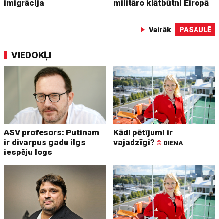
imigrācija
militāro klātbūtni Eiropā
Vairāk
PASAULĒ
VIEDOKĻI
ASV profesors: Putinam
Kādi pētījumi ir
ir divarpus gadu ilgs
vajadzīgi?
©
DIENA
iespēju logs