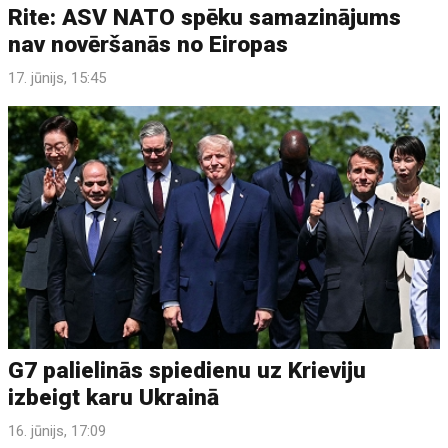
Rite: ASV NATO spēku samazinājums
nav novēršanās no Eiropas
17. jūnijs, 15:45
G7 palielinās spiedienu uz Krieviju
izbeigt karu Ukrainā
16. jūnijs, 17:09