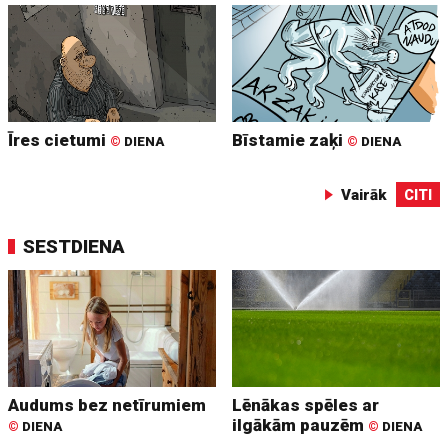
Īres cietumi
Bīstamie zaķi
©
DIENA
©
DIENA
Vairāk
CITI
SESTDIENA
Audums bez netīrumiem
Lēnākas spēles ar
ilgākām pauzēm
©
DIENA
©
DIENA