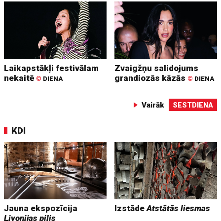
Laikapstākļi festivālam
Zvaigžņu salidojums
nekaitē
grandiozās kāzās
©
DIENA
©
DIENA
Vairāk
SESTDIENA
KDI
Jauna ekspozīcija
Izstāde
Atstātās liesmas
Livonijas pilis