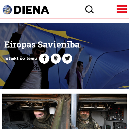
Eiropas Savienība
Ieteikt šo tēmu