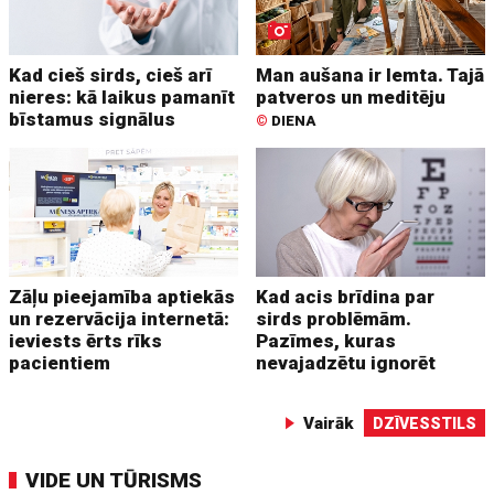
Kad cieš sirds, cieš arī
Man aušana ir lemta. Tajā
nieres: kā laikus pamanīt
patveros un meditēju
bīstamus signālus
©
DIENA
Zāļu pieejamība aptiekās
Kad acis brīdina par
un rezervācija internetā:
sirds problēmām.
ieviests ērts rīks
Pazīmes, kuras
pacientiem
nevajadzētu ignorēt
Vairāk
DZĪVESSTILS
VIDE UN TŪRISMS