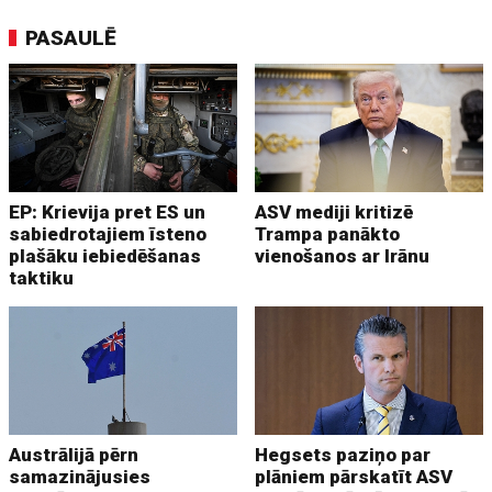
PASAULĒ
EP: Krievija pret ES un
ASV mediji kritizē
sabiedrotajiem īsteno
Trampa panākto
plašāku iebiedēšanas
vienošanos ar Irānu
taktiku
Austrālijā pērn
Hegsets paziņo par
samazinājusies
plāniem pārskatīt ASV