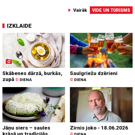
Vairāk
VIDE UN TŪRISMS
IZKLAIDE
Skābenes dārzā, burkās,
Saulgriežu dzērieni
zupā
©
DIENA
©
DIENA
Jāņu siers – saules
Zirnis joko - 18.06.2026
krāsā un tradīcijās
©
DIENA