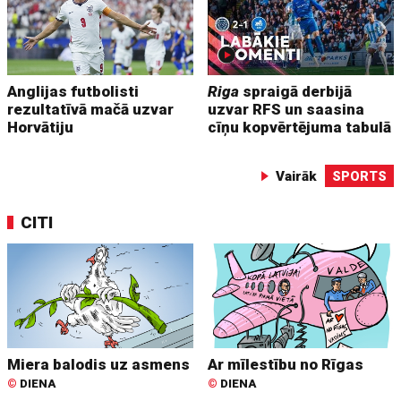
Anglijas futbolisti
Riga
spraigā derbijā
rezultatīvā mačā uzvar
uzvar RFS un saasina
Horvātiju
cīņu kopvērtējuma tabulā
Vairāk
SPORTS
CITI
Miera balodis uz asmens
Ar mīlestību no Rīgas
©
DIENA
©
DIENA