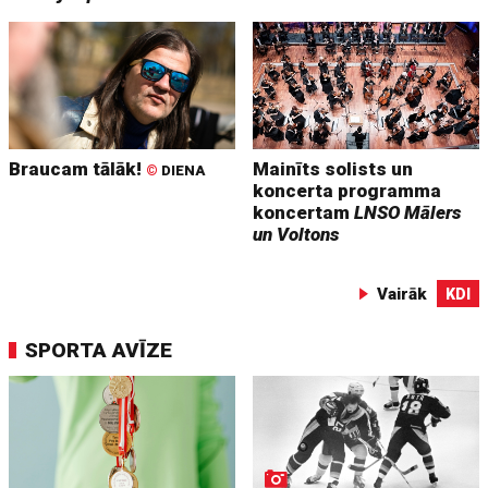
Braucam tālāk!
Mainīts solists un
©
DIENA
koncerta programma
koncertam
LNSO Mālers
un Voltons
Vairāk
KDI
SPORTA AVĪZE