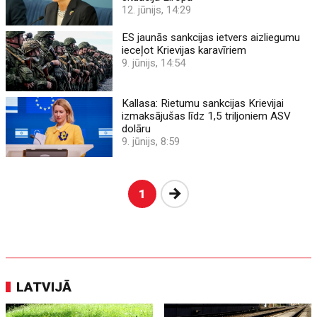
12. jūnijs, 14:29
ES jaunās sankcijas ietvers aizliegumu
ieceļot Krievijas karavīriem
9. jūnijs, 14:54
Kallasa: Rietumu sankcijas Krievijai
izmaksājušas līdz 1,5 triljoniem ASV
dolāru
9. jūnijs, 8:59
Nākošā
1
LATVIJĀ