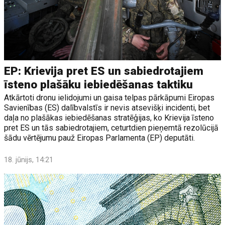
EP: Krievija pret ES un sabiedrotajiem
īsteno plašāku iebiedēšanas taktiku
Atkārtoti dronu ielidojumi un gaisa telpas pārkāpumi Eiropas
Savienības (ES) dalībvalstīs ir nevis atsevišķi incidenti, bet
daļa no plašākas iebiedēšanas stratēģijas, ko Krievija īsteno
pret ES un tās sabiedrotajiem, ceturtdien pieņemtā rezolūcijā
šādu vērtējumu pauž Eiropas Parlamenta (EP) deputāti.
18. jūnijs, 14:21