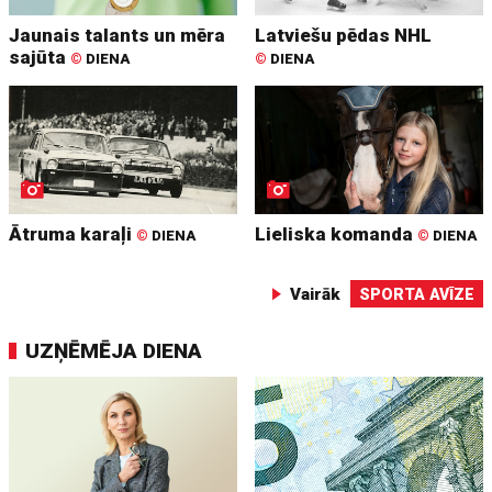
Jaunais talants un mēra
Latviešu pēdas NHL
sajūta
©
DIENA
©
DIENA
Ātruma karaļi
Lieliska komanda
©
DIENA
©
DIENA
Vairāk
SPORTA AVĪZE
UZŅĒMĒJA DIENA