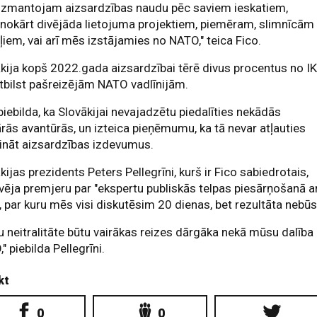
izmantojam aizsardzības naudu pēc saviem ieskatiem,
nokārt divējāda lietojuma projektiem, piemēram, slimnīcām
ļiem, vai arī mēs izstājamies no NATO," teica Fico.
kija kopš 2022.gada aizsardzībai tērē divus procentus no IK
tbilst pašreizējām NATO vadlīnijām.
piebilda, ka Slovākijai nevajadzētu piedalīties nekādās
ārās avantūrās, un izteica pieņēmumu, ka tā nevar atļauties
lināt aizsardzības izdevumus.
kijas prezidents Peters Pellegrīni, kurš ir Fico sabiedrotais,
ēja premjeru par "ekspertu publiskās telpas piesārņošanā a
 par kuru mēs visi diskutēsim 20 dienas, bet rezultāta nebūs
 neitralitāte būtu vairākas reizes dārgāka nekā mūsu dalība
" piebilda Pellegrīni.
kt
0
0