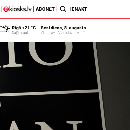
ABONĒT
IENĀKT
Rīgā +21 °C
Sestdiena, 8. augusts
Daļēji saulains
Vladislava, Vladislavs, Mudīte