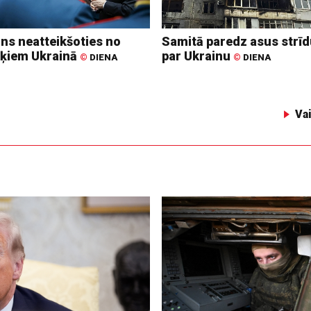
ins neatteikšoties no
Samitā paredz asus strī
ķiem Ukrainā
par Ukrainu
©
DIENA
©
DIENA
Va