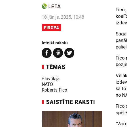
Fico,
koalī
18. jūnijs, 2025, 10:48
izde
EIROPA
Saga
panā
Ieteikt rakstu
palie
Fico 
bezjē
TĒMAS
Vēlāk
Slovākija
izdev
NATO
kā to
Roberts Fico
no N
SAISTĪTIE RAKSTI
Fico 
spēl
"Vai 