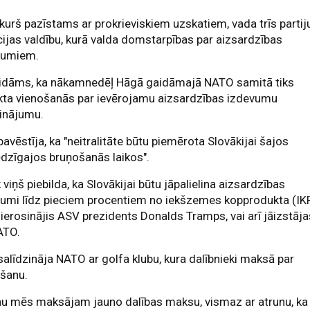
 kurš pazīstams ar prokrieviskiem uzskatiem, vada trīs partij
cijas valdību, kurā valda domstarpības par aizsardzības
vumiem.
idāms, ka nākamnedēļ Hāgā gaidāmajā NATO samitā tiks
kta vienošanās par ievērojamu aizsardzības izdevumu
linājumu.
pavēstīja, ka "neitralitāte būtu piemērota Slovākijai šajos
dzīgajos bruņošanās laikos".
 viņš piebilda, ka Slovākijai būtu jāpalielina aizsardzības
umi līdz pieciem procentiem no iekšzemes kopprodukta (IKP
 ierosinājis ASV prezidents Donalds Tramps, vai arī jāizstāj
ATO.
salīdzināja NATO ar golfa klubu, kura dalībnieki maksā par
ēšanu.
nu mēs maksājam jauno dalības maksu, vismaz ar atrunu, ka