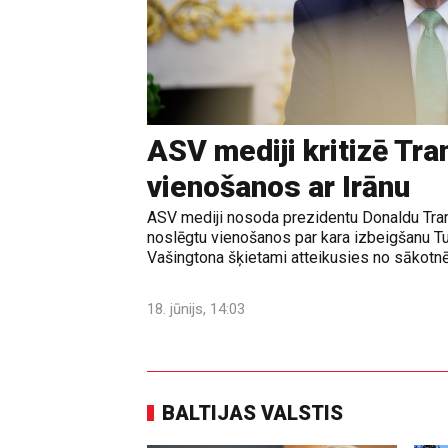
ASV mediji kritizē Tr
vienošanos ar Irānu
ASV mediji nosoda prezidentu Donaldu Tram
noslēgtu vienošanos par kara izbeigšanu T
Vašingtona šķietami atteikusies no sākotnē
18. jūnijs, 14:03
BALTIJAS VALSTIS