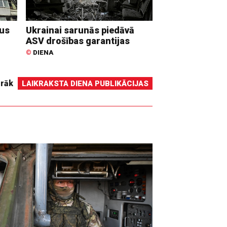
dus
Ukrainai sarunās piedāvā
ASV drošības garantijas
©
DIENA
irāk
LAIKRAKSTA DIENA PUBLIKĀCIJAS