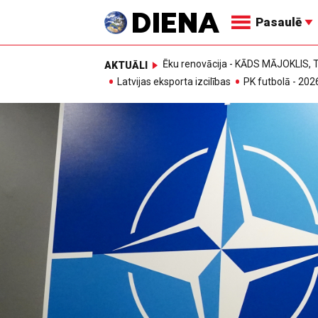
Pasaulē
Ēku renovācija - KĀDS MĀJOKLIS
AKTUĀLI
Latvijas eksporta izcilības
PK futbolā - 202