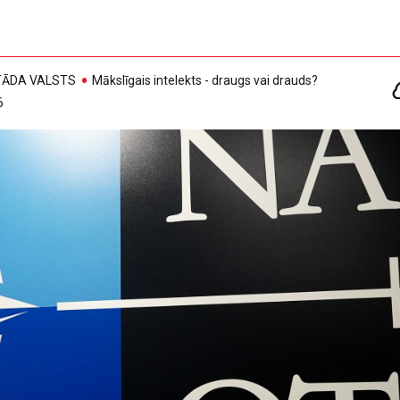
, TĀDA VALSTS
Mākslīgais intelekts - draugs vai drauds?
6