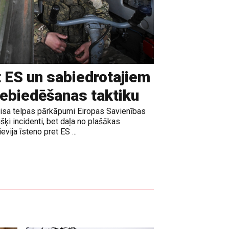
t ES un sabiedrotajiem
iebiedēšanas taktiku
gaisa telpas pārkāpumi Eiropas Savienības
išķi incidenti, bet daļa no plašākas
vija īsteno pret ES ...