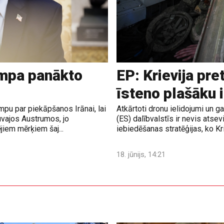
ampa panākto
EP: Krievija pre
īsteno plašāku 
pu par piekāpšanos Irānai, lai
Atkārtoti dronu ielidojumi un 
uvajos Austrumos, jo
(ES) dalībvalstīs ir nevis atsev
jiem mērķiem šaj...
iebiedēšanas stratēģijas, ko Krie
18. jūnijs, 14:21