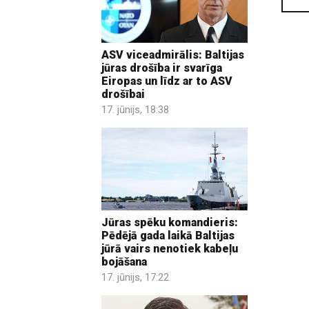
ASV viceadmirālis: Baltijas
jūras drošība ir svarīga
Eiropas un līdz ar to ASV
drošībai
17. jūnijs, 18:38
Jūras spēku komandieris:
Pēdējā gada laikā Baltijas
jūrā vairs nenotiek kabeļu
bojāšana
17. jūnijs, 17:22