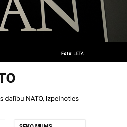
Foto
: LETA
ATO
s dalību NATO, izpelnoties
SEKO MUMS