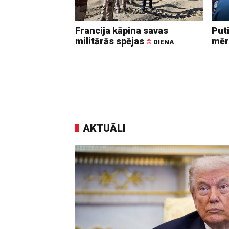
Francija kāpina savas
Put
militārās spējas
mēr
©
DIENA
AKTUĀLI