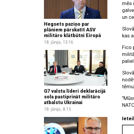
mēs 
galve
un ce
Hegsets paziņo par
Slovā
plāniem pārskatīt ASV
kas a
militāro klātbūtni Eiropā
18. jūnijs, 13:16
Fico 
milit
palie
Slovā
nodēv
tēmu,
G7 valstu līderi deklarācijā
sola pastiprināt militāro
"Mūsu
atbalstu Ukrainai
NATO,
18. jūnijs, 8:15
Ietei