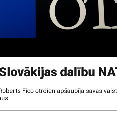
Slovākijas dalību N
Roberts Fico otrdien apšaubīja savas valst
mus.