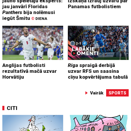
jauno spēlētāju eksperts:
izskaņā izrauj uzvaru pār
jau janvārī Floridas
Panamas futbolistiem
Panthers
bija nolēmusi
iegūt Šmitu
©
DIENA
Anglijas futbolisti
Riga
spraigā derbijā
rezultatīvā mačā uzvar
uzvar RFS un saasina
Horvātiju
cīņu kopvērtējuma tabulā
Vairāk
SPORTS
CITI