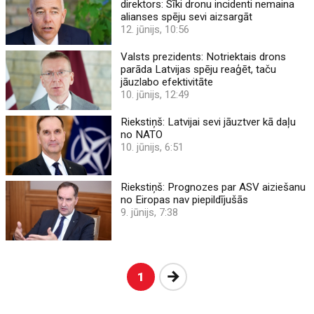
direktors: Sīki dronu incidenti nemaina
alianses spēju sevi aizsargāt
12. jūnijs, 10:56
Valsts prezidents: Notriektais drons
parāda Latvijas spēju reaģēt, taču
jāuzlabo efektivitāte
10. jūnijs, 12:49
Riekstiņš: Latvijai sevi jāuztver kā daļu
no NATO
10. jūnijs, 6:51
Riekstiņš: Prognozes par ASV aiziešanu
no Eiropas nav piepildījušās
9. jūnijs, 7:38
Nākošā
1