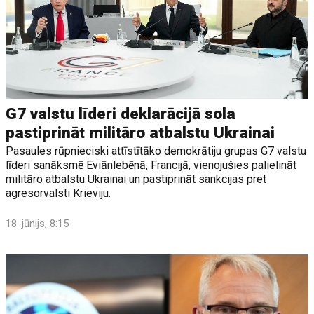
G7 valstu līderi deklarācijā sola
pastiprināt militāro atbalstu Ukrainai
Pasaules rūpnieciski attīstītāko demokrātiju grupas G7 valstu
līderi sanāksmē Eviānlebēnā, Francijā, vienojušies palielināt
militāro atbalstu Ukrainai un pastiprināt sankcijas pret
agresorvalsti Krieviju.
18. jūnijs, 8:15