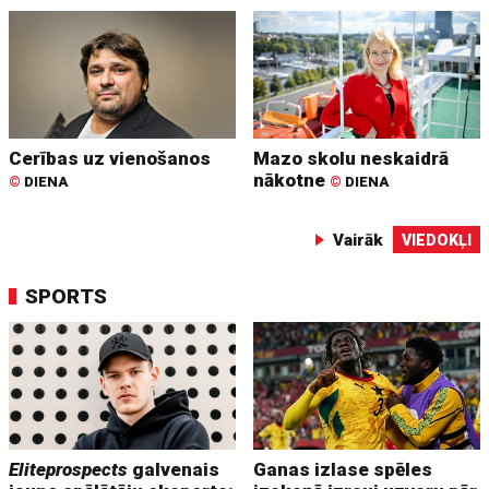
Cerības uz vienošanos
Mazo skolu neskaidrā
nākotne
©
DIENA
©
DIENA
Vairāk
VIEDOKĻI
SPORTS
Eliteprospects
galvenais
Ganas izlase spēles