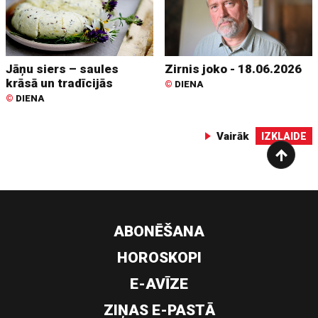
Jāņu siers – saules
Zirnis joko - 18.06.2026
krāsā un tradīcijās
©
DIENA
©
DIENA
Vairāk
IZKLAIDE
ABONĒŠANA
HOROSKOPI
E-AVĪZE
ZIŅAS E-PASTĀ