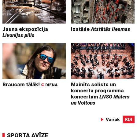
Jauna ekspozīcija
Izstāde
Atstātās liesmas
Livonijas pilis
Braucam tālāk!
Mainīts solists un
©
DIENA
koncerta programma
koncertam
LNSO Mālers
un Voltons
Vairāk
KDI
SPORTA AVĪZE