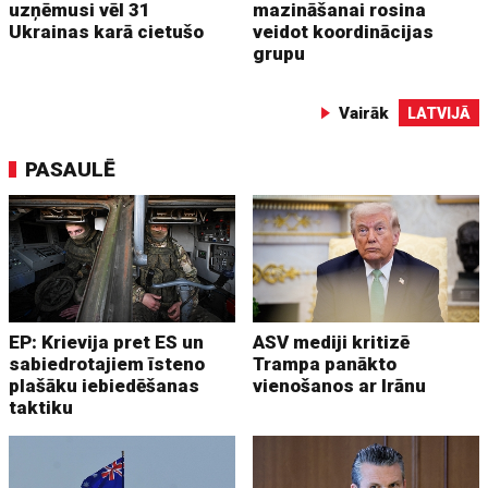
uzņēmusi vēl 31
mazināšanai rosina
Ukrainas karā cietušo
veidot koordinācijas
grupu
Vairāk
LATVIJĀ
PASAULĒ
EP: Krievija pret ES un
ASV mediji kritizē
sabiedrotajiem īsteno
Trampa panākto
plašāku iebiedēšanas
vienošanos ar Irānu
taktiku