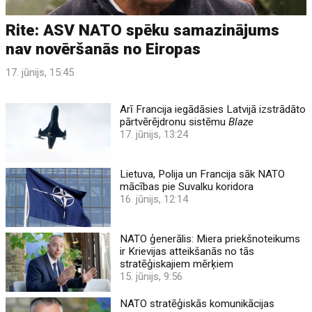
Rite: ASV NATO spēku samazinājums
nav novēršanās no Eiropas
17. jūnijs, 15:45
Arī Francija iegādāsies Latvijā izstrādāto
pārtvērējdronu sistēmu
Blaze
17. jūnijs, 13:24
Lietuva, Polija un Francija sāk NATO
mācības pie Suvalku koridora
16. jūnijs, 12:14
NATO ģenerālis: Miera priekšnoteikums
ir Krievijas atteikšanās no tās
stratēģiskajiem mērķiem
15. jūnijs, 9:56
NATO stratēģiskās komunikācijas