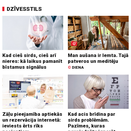
DZĪVESSTILS
Kad cieš sirds, cieš arī
Man aušana ir lemta. Tajā
nieres: kā laikus pamanīt
patveros un meditēju
bīstamus signālus
©
DIENA
Zāļu pieejamība aptiekās
Kad acis brīdina par
un rezervācija internetā:
sirds problēmām.
ieviests ērts rīks
Pazīmes, kuras