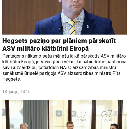
Hegsets paziņo par plāniem pārskatīt
ASV militāro klātbūtni Eiropā
Pentagons nākamo sešu mēnešu laikā pārskatīs ASV militāro
klātbūtni Eiropā, jo Vašingtona vēlas, lai sabiedrotie pastiprina
savu aizsardzību, ceturtdien NATO aizsardzības ministru
sanāksmē Briselē paziņoja ASV aizsardzības ministrs Pīts
Hegsets.
18. jūnijs, 13:16