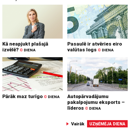
Kā neapjukt plašajā
Pasaulē ir atvēries eiro
izvēlē?
valūtas logs
©
DIENA
©
DIENA
Pārāk maz turīgo
Autopārvadājumu
©
DIENA
pakalpojumu eksports –
līderos
©
DIENA
Vairāk
UZŅĒMĒJA DIENA