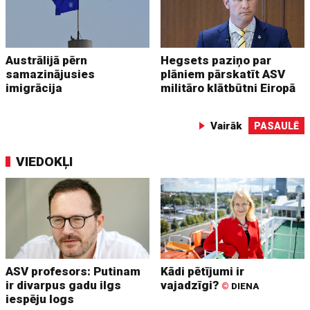
Austrālijā pērn
Hegsets paziņo par
samazinājusies
plāniem pārskatīt ASV
imigrācija
militāro klātbūtni Eiropā
Vairāk
PASAULĒ
VIEDOKĻI
ASV profesors: Putinam
Kādi pētījumi ir
ir divarpus gadu ilgs
vajadzīgi?
©
DIENA
iespēju logs