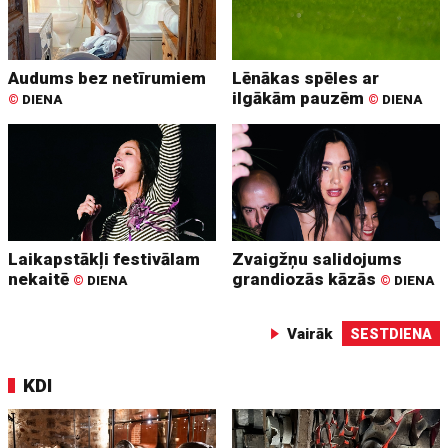
Audums bez netīrumiem
Lēnākas spēles ar
ilgākām pauzēm
©
DIENA
©
DIENA
Laikapstākļi festivālam
Zvaigžņu salidojums
nekaitē
grandiozās kāzās
©
DIENA
©
DIENA
Vairāk
SESTDIENA
KDI