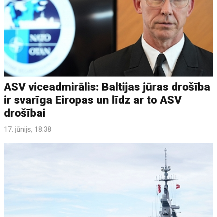
ASV viceadmirālis: Baltijas jūras drošība
ir svarīga Eiropas un līdz ar to ASV
drošībai
17. jūnijs, 18:38