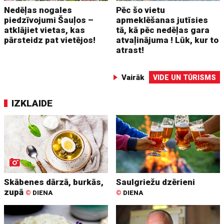
Nedēļas nogales
Pēc šo vietu
piedzīvojumi Šauļos –
apmeklēšanas jutīsies
atklājiet vietas, kas
tā, kā pēc nedēļas gara
pārsteidz pat vietējos!
atvaļinājuma ! Lūk, kur to
atrast!
Vairāk
VIDE UN TŪRISMS
IZKLAIDE
Skābenes dārzā, burkās,
Saulgriežu dzērieni
zupā
©
DIENA
©
DIENA