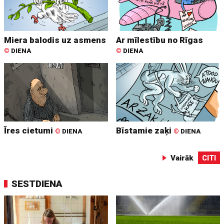
Miera balodis uz asmens
Ar mīlestību no Rīgas
©
DIENA
©
DIENA
Īres cietumi
Bīstamie zaķi
©
DIENA
©
DIENA
Vairāk
CITI
SESTDIENA