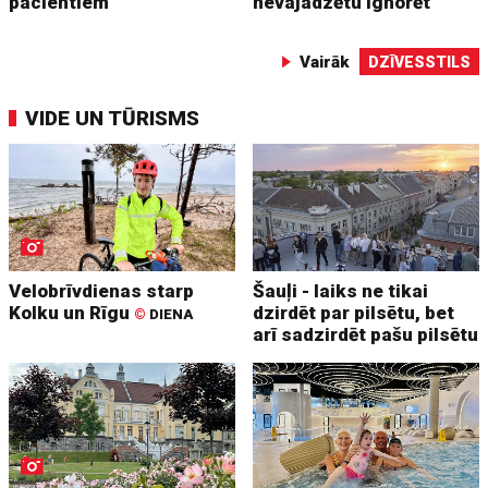
pacientiem
nevajadzētu ignorēt
Vairāk
DZĪVESSTILS
VIDE UN TŪRISMS
Velobrīvdienas starp
Šauļi - laiks ne tikai
Kolku un Rīgu
dzirdēt par pilsētu, bet
©
DIENA
arī sadzirdēt pašu pilsētu