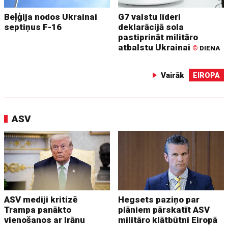
Beļģija nodos Ukrainai
G7 valstu līderi
septiņus F-16
deklarācijā sola
pastiprināt militāro
atbalstu Ukrainai
©
DIENA
Vairāk
EIROPA
ASV
ASV mediji kritizē
Hegsets paziņo par
Trampa panākto
plāniem pārskatīt ASV
vienošanos ar Irānu
militāro klātbūtni Eiropā