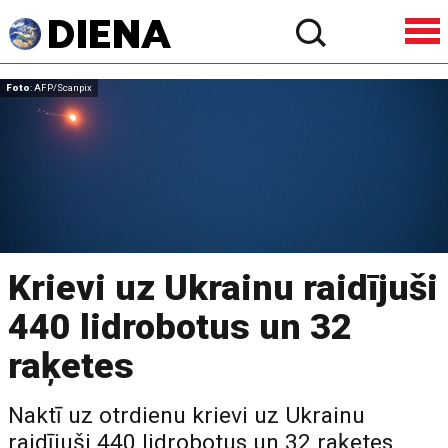
Foto
: AFP/Scanpix
Krievi uz Ukrainu raidījuši
440 lidrobotus un 32
raķetes
Naktī uz otrdienu krievi uz Ukrainu
raidījuši 440 lidrobotus un 32 raķetes,