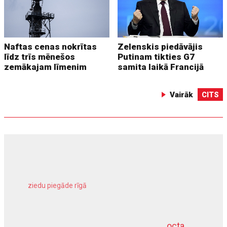
Naftas cenas nokrītas
Zelenskis piedāvājis
līdz trīs mēnešos
Putinam tikties G7
zemākajam līmenim
samita laikā Francijā
Vairāk
CITS
ziedu piegāde rīgā
meliorācijas darbi
octa
dziļurbums