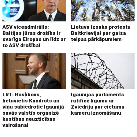
ASV viceadmirālis:
Lietuva izsaka protestu
Baltijas jūras drošība ir
Baltkrievijai par gaisa
svarīga Eiropas un līdz ar
telpas pārkāpumiem
to ASV drošībai
LRT: Rosļikovs,
Igaunijas parlaments
lietuvietis Kandrots un
ratificē līgumu ar
viņu sabiedrotie Igaunijā
Zviedriju par cietumu
savās valstīs organizē
kameru iznomāšanu
kustības neuzticības
vairošanai