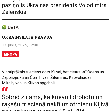
paziņojis Ukrainas prezidents Volodimirs
Zelenskis.
UKRAINSKAJA PRAVDA
17. jūnijs, 2025, 12:08
EIROPA
Visstiprākais trieciens dots Kijivai, bet cietusi arī Odesa un
Zaporižja, kā arī Čerņihivas, Žitomiras, Kirovohradas,
Mikolajivas un Kijivas apgabali.
Šobrīd zināms, ka krievu lidrobotu un
raķešu triecienā naktī uz otrdienu Kijivā