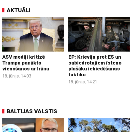
AKTUĀLI
ASV mediji kritizē
EP: Krievija pret ES un
Trampa panākto
sabiedrotajiem īsteno
vienošanos ar Irānu
plašāku iebiedēšanas
taktiku
18. jūnijs, 14:03
18. jūnijs, 14:21
BALTIJAS VALSTIS