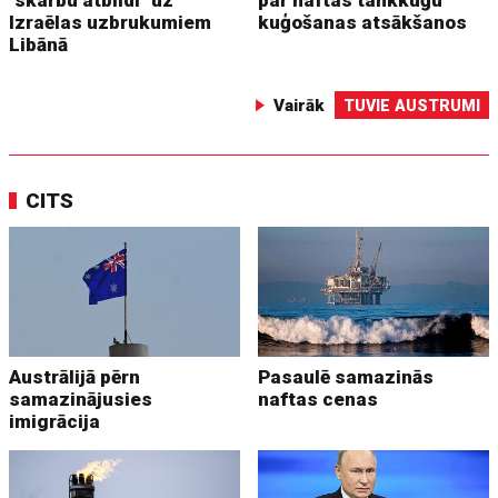
"skarbu atbildi" uz
par naftas tankkuģu
Izraēlas uzbrukumiem
kuģošanas atsākšanos
Libānā
Vairāk
TUVIE AUSTRUMI
CITS
Austrālijā pērn
Pasaulē samazinās
samazinājusies
naftas cenas
imigrācija