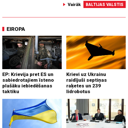
Vairāk
BALTIJAS VALSTIS
EIROPA
EP: Krievija pret ES un
Krievi uz Ukrainu
sabiedrotajiem īsteno
raidījuši septiņas
plašāku iebiedēšanas
raķetes un 239
taktiku
lidrobotus