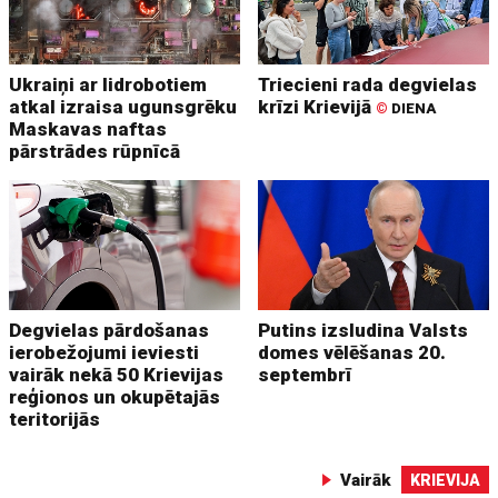
Ukraiņi ar lidrobotiem
Triecieni rada degvielas
atkal izraisa ugunsgrēku
krīzi Krievijā
©
DIENA
Maskavas naftas
pārstrādes rūpnīcā
Degvielas pārdošanas
Putins izsludina Valsts
ierobežojumi ieviesti
domes vēlēšanas 20.
vairāk nekā 50 Krievijas
septembrī
reģionos un okupētajās
teritorijās
Vairāk
KRIEVIJA