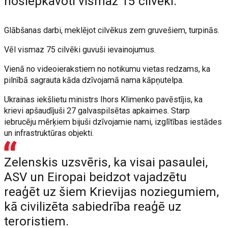
noslepkavoti vismaz 15 cilvēki.
Glābšanas darbi, meklējot cilvēkus zem gruvešiem, turpinās.
Vēl vismaz 75 cilvēki guvuši ievainojumus.
Vienā no videoierakstiem no notikumu vietas redzams, ka
pilnībā sagrauta kāda dzīvojamā nama kāpņutelpa.
Ukrainas iekšlietu ministrs Ihors Klimenko pavēstījis, ka
krievi apšaudījuši 27 galvaspilsētas apkaimes. Starp
iebrucēju mērķiem bijuši dzīvojamie nami, izglītības iestādes
un infrastruktūras objekti.
Zelenskis uzsvēris, ka visai pasaulei,
ASV un Eiropai beidzot vajadzētu
reaģēt uz šiem Krievijas noziegumiem,
kā civilizēta sabiedrība reaģē uz
teroristiem.