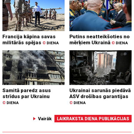
Francija kāpina savas
Putins neatteikšoties no
militārās spējas
mērķiem Ukrainā
©
DIENA
©
DIENA
Samitā paredz asus
Ukrainai sarunās piedāvā
strīdus par Ukrainu
ASV drošības garantijas
©
DIENA
©
DIENA
Vairāk
LAIKRAKSTA DIENA PUBLIKĀCIJAS