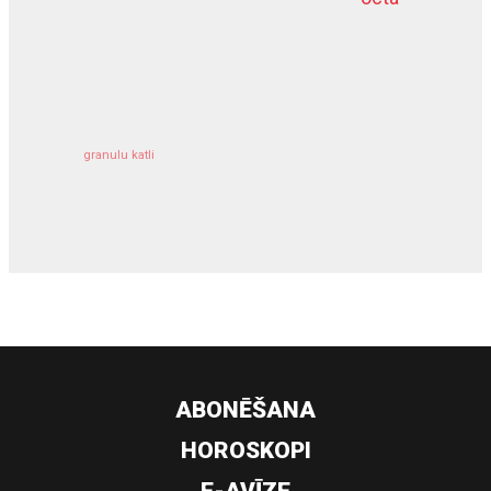
kravu apdrošināšana
granulu katli
siltumsūknis
ABONĒŠANA
HOROSKOPI