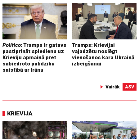
Politico
: Tramps ir gatavs
Tramps: Krievijai
pastiprināt spiedienu uz
vajadzētu noslēgt
Krieviju apmaiņā pret
vienošanos kara Ukrainā
sabiedroto palīdzību
izbeigšanai
saistībā ar Irānu
Vairāk
ASV
KRIEVIJA