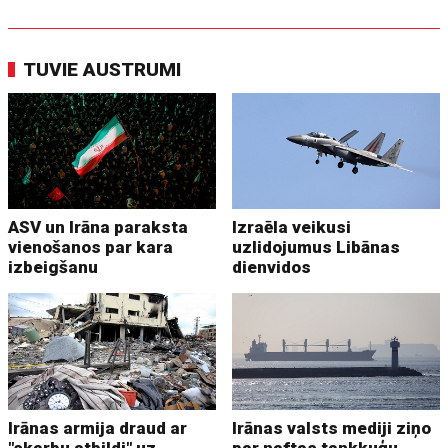
TUVIE AUSTRUMI
ASV un Irāna paraksta
Izraēla veikusi
vienošanos par kara
uzlidojumus Libānas
izbeigšanu
dienvidos
Irānas armija draud ar
Irānas valsts mediji ziņo