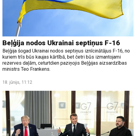
Beļģija nodos Ukrainai septiņus F-16
Beļģija šogad Ukrainai nodos septiņus iznīcinātājus F-16, no
kuriem trīs būs kaujas kārtībā, bet četri būs izmantojami
rezerves daļām, ceturtdien paziņojis Beļģijas aizsardzības
ministrs Teo Frankens.
18. jūnijs, 11:12