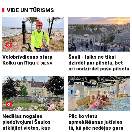
VIDE UN TŪRISMS
Velobrīvdienas starp
Šauļi - laiks ne tikai
Kolku un Rīgu
dzirdēt par pilsētu, bet
©
DIENA
arī sadzirdēt pašu pilsētu
Nedēļas nogales
Pēc šo vietu
piedzīvojumi Šauļos –
apmeklēšanas jutīsies
atklājiet vietas, kas
tā, kā pēc nedēļas gara