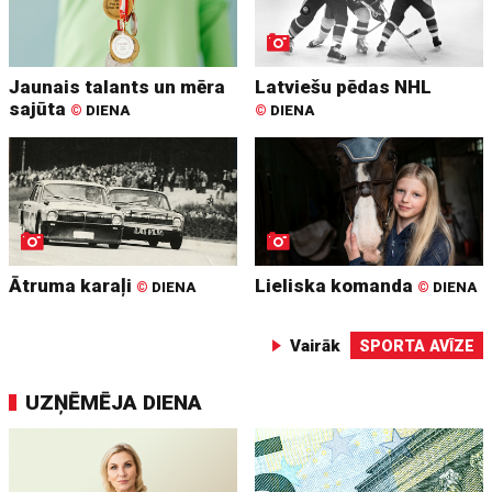
Jaunais talants un mēra
Latviešu pēdas NHL
sajūta
©
DIENA
©
DIENA
Ātruma karaļi
Lieliska komanda
©
DIENA
©
DIENA
Vairāk
SPORTA AVĪZE
UZŅĒMĒJA DIENA