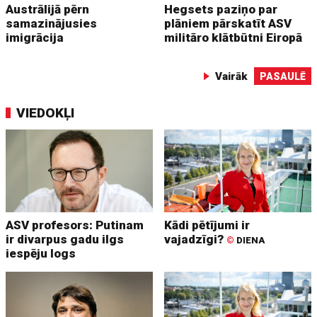
Austrālijā pērn
Hegsets paziņo par
samazinājusies
plāniem pārskatīt ASV
imigrācija
militāro klātbūtni Eiropā
Vairāk
PASAULĒ
VIEDOKĻI
ASV profesors: Putinam
Kādi pētījumi ir
ir divarpus gadu ilgs
vajadzīgi?
©
DIENA
iespēju logs