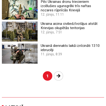
Pēc Ukrainas dronu triecieniem
izcēlušies ugunsgrēki trīs naftas
nozares rūpnīcās Krievijā
12. jūnijs, 11:11
Ukraina aicina civiliedzīvotājus atstāt
Krievijas okupētās teritorijas
12. jūnijs, 7:51
Ukrainā diennakts laikā iznīcināti 1310
iebrucēji
11. jūnijs, 8:39
Nākošā
1