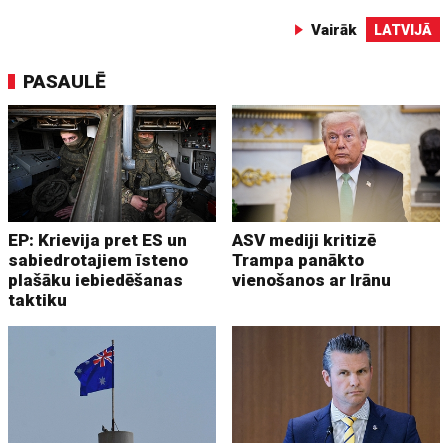
Vairāk
LATVIJĀ
PASAULĒ
EP: Krievija pret ES un
ASV mediji kritizē
sabiedrotajiem īsteno
Trampa panākto
plašāku iebiedēšanas
vienošanos ar Irānu
taktiku