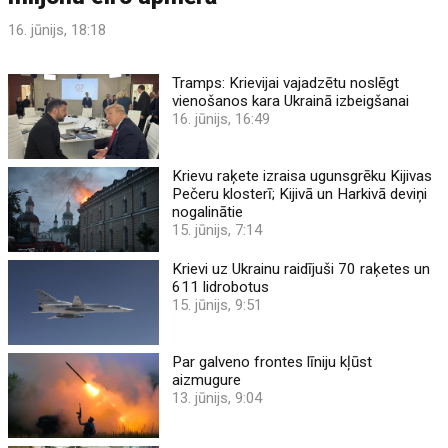
16. jūnijs, 18:18
Tramps: Krievijai vajadzētu noslēgt
vienošanos kara Ukrainā izbeigšanai
16. jūnijs, 16:49
Krievu raķete izraisa ugunsgrēku Kijivas
Pečeru klosterī; Kijivā un Harkivā deviņi
nogalinātie
15. jūnijs, 7:14
Krievi uz Ukrainu raidījuši 70 raķetes un
611 lidrobotus
15. jūnijs, 9:51
Par galveno frontes līniju kļūst
aizmugure
13. jūnijs, 9:04