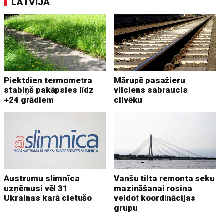
LATVIJĀ
Piektdien termometra
Mārupē pasažieru
stabiņš pakāpsies līdz
vilciens sabraucis
+24 grādiem
cilvēku
Austrumu slimnīca
Vanšu tilta remonta seku
uzņēmusi vēl 31
mazināšanai rosina
Ukrainas karā cietušo
veidot koordinācijas
grupu