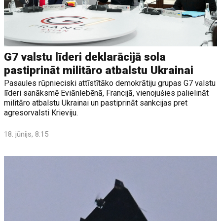
G7 valstu līderi deklarācijā sola
pastiprināt militāro atbalstu Ukrainai
Pasaules rūpnieciski attīstītāko demokrātiju grupas G7 valstu
līderi sanāksmē Eviānlebēnā, Francijā, vienojušies palielināt
militāro atbalstu Ukrainai un pastiprināt sankcijas pret
agresorvalsti Krieviju.
18. jūnijs, 8:15