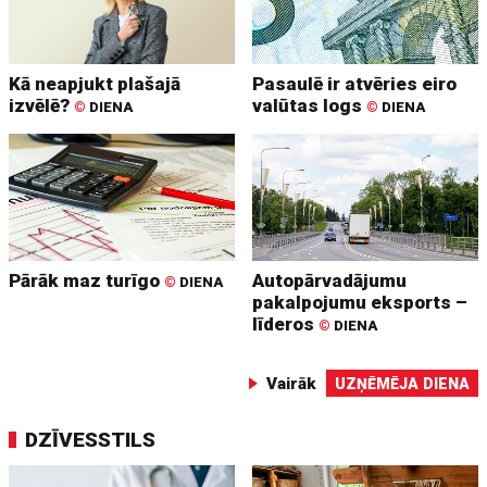
Kā neapjukt plašajā
Pasaulē ir atvēries eiro
izvēlē?
valūtas logs
©
DIENA
©
DIENA
Pārāk maz turīgo
Autopārvadājumu
©
DIENA
pakalpojumu eksports –
līderos
©
DIENA
Vairāk
UZŅĒMĒJA DIENA
DZĪVESSTILS