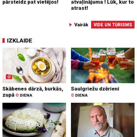
pārsteidz pat vietējos!
atvaļinājuma ! Lūk, kur to
atrast!
Vairāk
VIDE UN TŪRISMS
IZKLAIDE
Skābenes dārzā, burkās,
Saulgriežu dzērieni
zupā
©
DIENA
©
DIENA