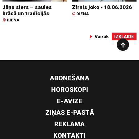
Jāņu siers – saules
Zirnis joko - 18.06.2026
krāsā un tradīcijās
©
DIENA
©
DIENA
Vairāk
IZKLAIDE
ABONĒŠANA
HOROSKOPI
E-AVĪZE
ZIŅAS E-PASTĀ
REKLĀMA
KONTAKTI