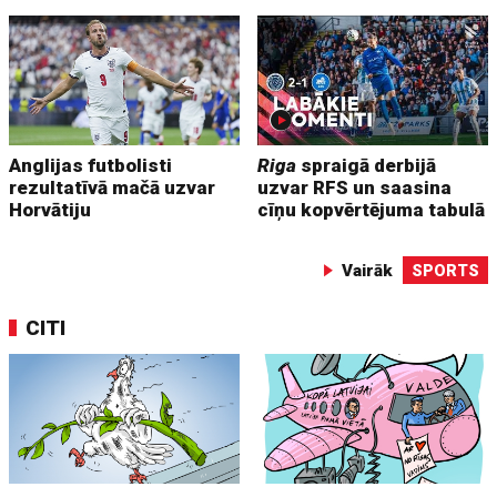
Anglijas futbolisti
Riga
spraigā derbijā
rezultatīvā mačā uzvar
uzvar RFS un saasina
Horvātiju
cīņu kopvērtējuma tabulā
Vairāk
SPORTS
CITI