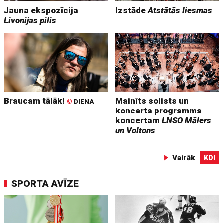
Jauna ekspozīcija
Izstāde
Atstātās liesmas
Livonijas pilis
Braucam tālāk!
Mainīts solists un
©
DIENA
koncerta programma
koncertam
LNSO Mālers
un Voltons
Vairāk
KDI
SPORTA AVĪZE