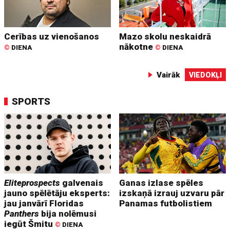
Cerības uz vienošanos
Mazo skolu neskaidrā
nākotne
©
DIENA
©
DIENA
Vairāk
VIEDOKĻI
SPORTS
Eliteprospects
galvenais
Ganas izlase spēles
jauno spēlētāju eksperts:
izskaņā izrauj uzvaru pār
jau janvārī Floridas
Panamas futbolistiem
Panthers
bija nolēmusi
iegūt Šmitu
©
DIENA