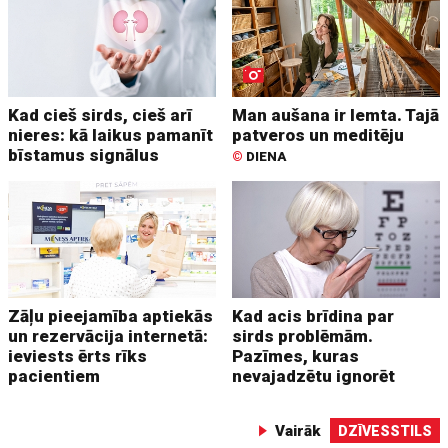
Kad cieš sirds, cieš arī
Man aušana ir lemta. Tajā
nieres: kā laikus pamanīt
patveros un meditēju
bīstamus signālus
©
DIENA
Zāļu pieejamība aptiekās
Kad acis brīdina par
un rezervācija internetā:
sirds problēmām.
ieviests ērts rīks
Pazīmes, kuras
pacientiem
nevajadzētu ignorēt
Vairāk
DZĪVESSTILS