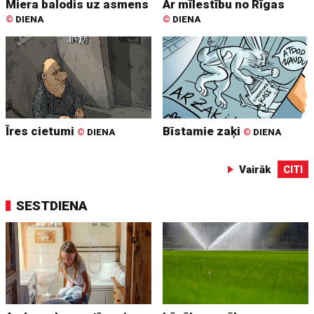
Miera balodis uz asmens
Ar mīlestību no Rīgas
©
DIENA
©
DIENA
Īres cietumi
Bīstamie zaķi
©
DIENA
©
DIENA
Vairāk
CITI
SESTDIENA