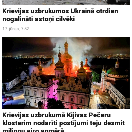
Krievijas uzbrukumos Ukrainā otrdien
nogalināti astoņi cilvēki
17. jūnijs, 7:52
Krievijas uzbrukumā Kijivas Pečeru
klosterim nodarīti postījumi teju desmit
miljonu eiro apmērā