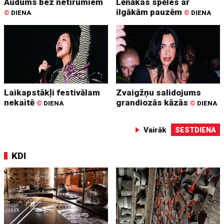
Audums bez netīrumiem
Lēnākas spēles ar
ilgākām pauzēm
©
DIENA
©
DIENA
Laikapstākļi festivālam
Zvaigžņu salidojums
nekaitē
grandiozās kāzās
©
DIENA
©
DIENA
Vairāk
SESTDIENA
KDI