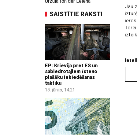
Urzula fon der Leiena
Jau z
SAISTĪTIE RAKSTI
iztur
ieros
Torei
iztei
Ietei
EP: Krievija pret ES un
sabiedrotajiem īsteno
plašāku iebiedēšanas
taktiku
18. jūnijs, 14:21