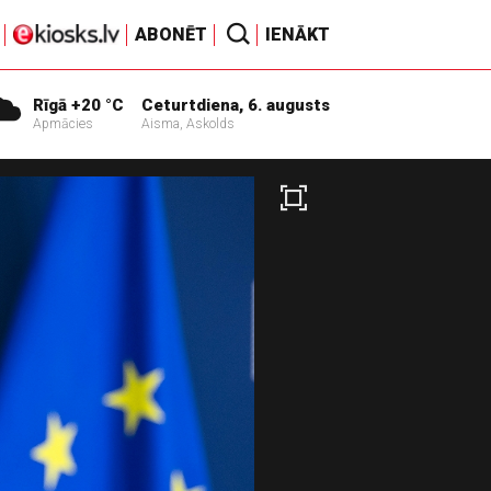
ABONĒT
IENĀKT
Rīgā +20 °C
Ceturtdiena, 6. augusts
Apmācies
Aisma, Askolds