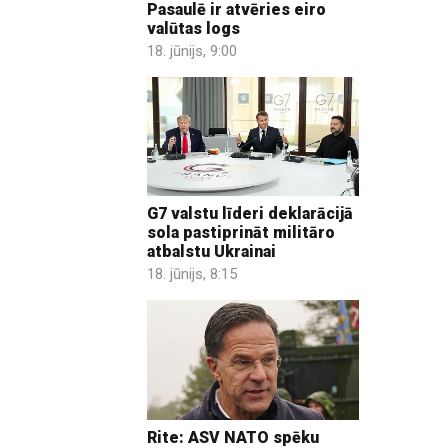
Pasaulē ir atvēries eiro
valūtas logs
18. jūnijs, 9:00
G7 valstu līderi deklarācijā
sola pastiprināt militāro
atbalstu Ukrainai
18. jūnijs, 8:15
Rite: ASV NATO spēku