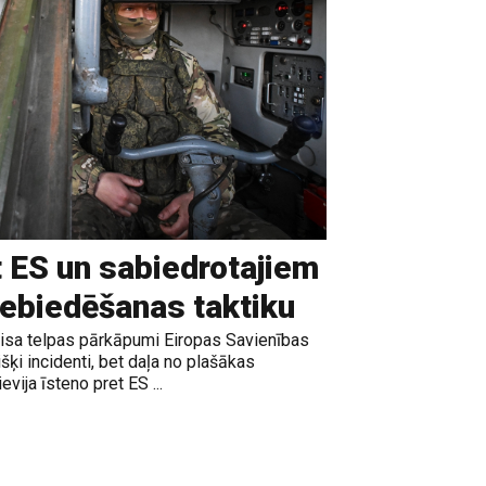
t ES un sabiedrotajiem
iebiedēšanas taktiku
gaisa telpas pārkāpumi Eiropas Savienības
išķi incidenti, bet daļa no plašākas
vija īsteno pret ES ...