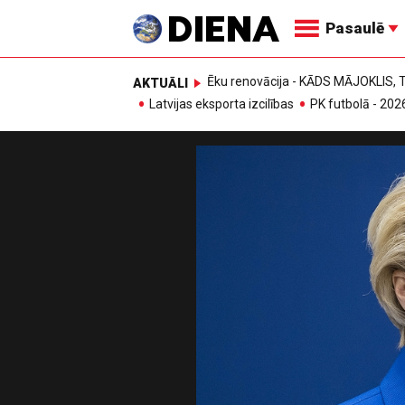
Pasaulē
Ēku renovācija - KĀDS MĀJOKLIS
AKTUĀLI
Latvijas eksporta izcilības
PK futbolā - 202