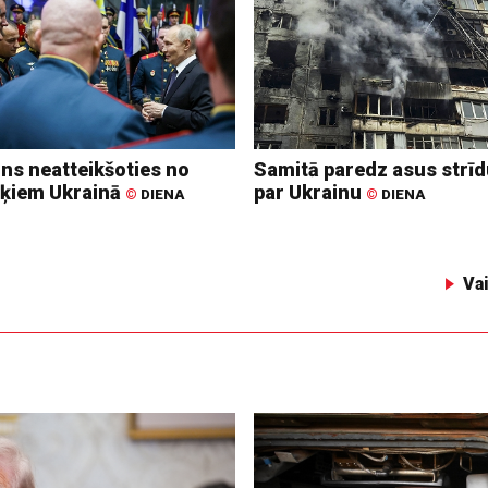
ins neatteikšoties no
Samitā paredz asus strī
ķiem Ukrainā
par Ukrainu
©
DIENA
©
DIENA
Va