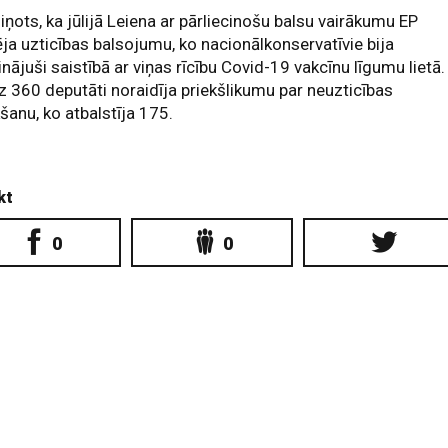
iņots, ka jūlijā Leiena ar pārliecinošu balsu vairākumu EP
ēja uzticības balsojumu, ko nacionālkonservatīvie bija
inājuši saistībā ar viņas rīcību Covid-19 vakcīnu līgumu lietā.
z 360 deputāti noraidīja priekšlikumu par neuzticības
kšanu, ko atbalstīja 175.
kt
0
0