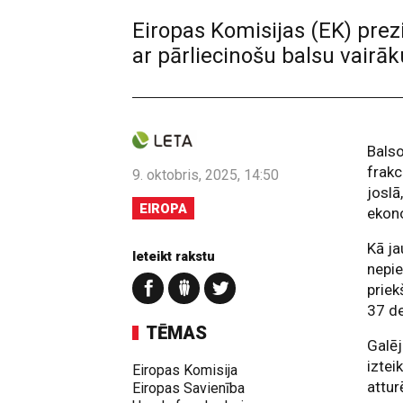
Eiropas Komisijas (EK) prez
ar pārliecinošu balsu vairā
Balso
frakc
9. oktobris, 2025, 14:50
joslā
EIROPA
ekono
Kā ja
Ieteikt rakstu
nepie
priek
37 de
TĒMAS
Galēj
iztei
Eiropas Komisija
attur
Eiropas Savienība