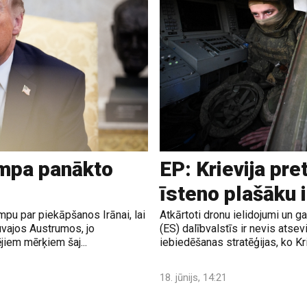
ampa panākto
EP: Krievija pre
īsteno plašāku 
pu par piekāpšanos Irānai, lai
Atkārtoti dronu ielidojumi un 
uvajos Austrumos, jo
(ES) dalībvalstīs ir nevis atsev
jiem mērķiem šaj...
iebiedēšanas stratēģijas, ko Krie
18. jūnijs, 14:21