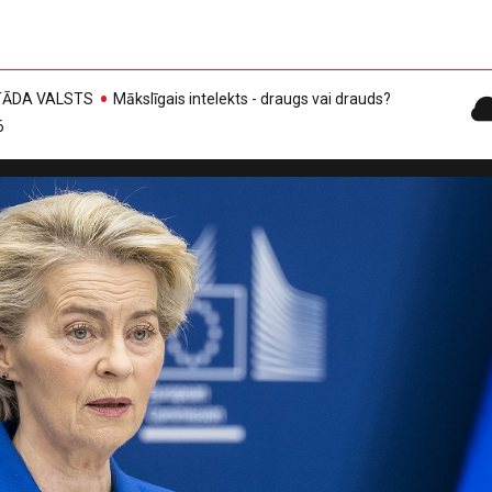
, TĀDA VALSTS
Mākslīgais intelekts - draugs vai drauds?
6