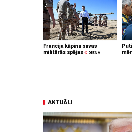
Francija kāpina savas
Put
militārās spējas
mēr
©
DIENA
AKTUĀLI