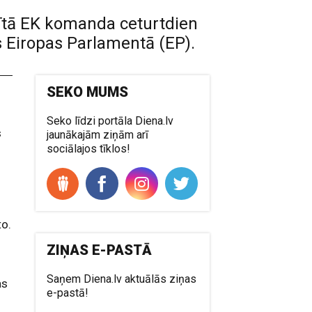
dītā EK komanda ceturtdien
s Eiropas Parlamentā (EP).
SEKO MUMS
Seko līdzi portāla Diena.lv
s
jaunākajām ziņām arī
sociālajos tīklos!
to.
ZIŅAS E-PASTĀ
Saņem Diena.lv aktuālās ziņas
as
e-pastā!