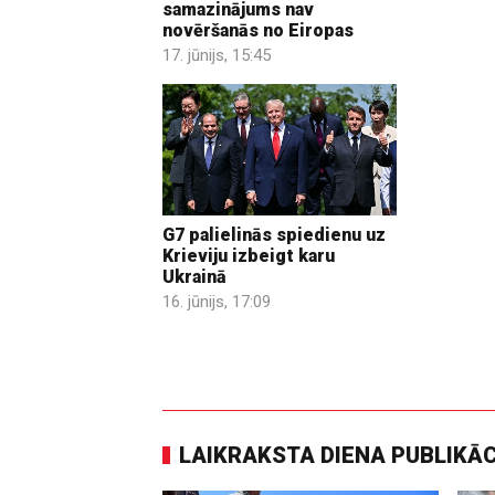
samazinājums nav
novēršanās no Eiropas
17. jūnijs, 15:45
G7 palielinās spiedienu uz
Krieviju izbeigt karu
Ukrainā
16. jūnijs, 17:09
LAIKRAKSTA DIENA PUBLIKĀ