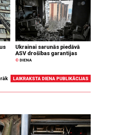
dus
Ukrainai sarunās piedāvā
ASV drošības garantijas
©
DIENA
irāk
LAIKRAKSTA DIENA PUBLIKĀCIJAS