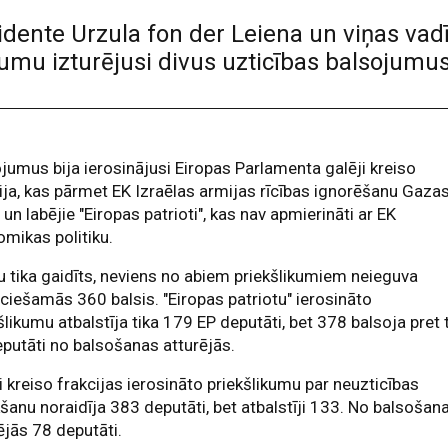
idente Urzula fon der Leiena un viņas va
kumu izturējusi divus uzticības balsojumu
jumus bija ierosinājusi Eiropas Parlamenta galēji kreiso
ija, kas pārmet EK Izraēlas armijas rīcības ignorēšanu Gaza
, un labējie "Eiropas patrioti", kas nav apmierināti ar EK
mikas politiku.
u tika gaidīts, neviens no abiem priekšlikumiem neieguva
ciešamās 360 balsis. "Eiropas patriotu" ierosināto
šlikumu atbalstīja tika 179 EP deputāti, bet 378 balsoja pret 
putāti no balsošanas atturējās.
i kreiso frakcijas ierosināto priekšlikumu par neuzticības
kšanu noraidīja 383 deputāti, bet atbalstīji 133. No balsošan
ējās 78 deputāti.