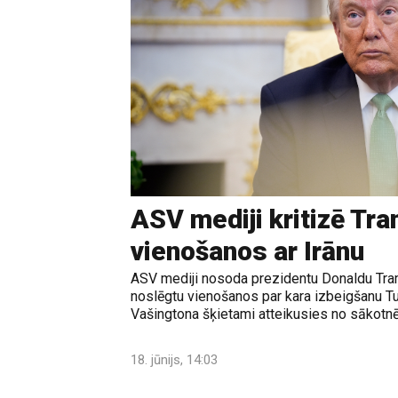
ASV mediji kritizē Tr
vienošanos ar Irānu
ASV mediji nosoda prezidentu Donaldu Tram
noslēgtu vienošanos par kara izbeigšanu T
Vašingtona šķietami atteikusies no sākotnē
18. jūnijs, 14:03