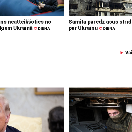
ins neatteikšoties no
Samitā paredz asus strī
ķiem Ukrainā
par Ukrainu
©
DIENA
©
DIENA
Va