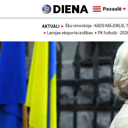
Pasaulē
Ēku renovācija - KĀDS MĀJOKLIS
AKTUĀLI
Latvijas eksporta izcilības
PK futbolā - 202