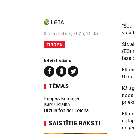
"Šodi
vajad
3. decembris, 2025, 15:45
Šis a
EIROPA
(ES) 
iesal
Ieteikt rakstu
EK ce
Ukrai
TĒMAS
Kā aģ
nodaļ
Eiropas Komisija
prie
Karš Ukrainā
Urzula fon der Leiena
EK no
ilgts
SAISTĪTIE RAKSTI
un pa