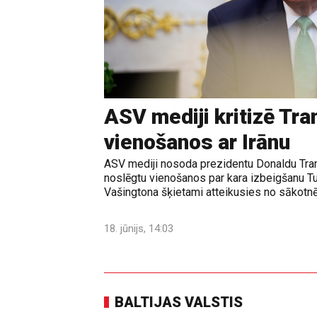
ASV mediji kritizē Tr
vienošanos ar Irānu
ASV mediji nosoda prezidentu Donaldu Tram
noslēgtu vienošanos par kara izbeigšanu T
Vašingtona šķietami atteikusies no sākotnē
18. jūnijs, 14:03
BALTIJAS VALSTIS