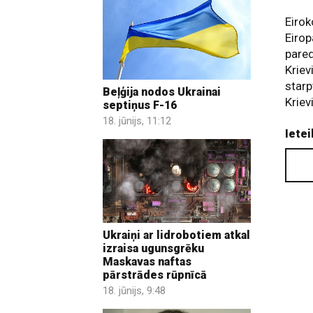
Eirok
Eirop
pared
Kriev
starp
Beļģija nodos Ukrainai
Krievi
septiņus F-16
18. jūnijs, 11:12
Ietei
Ukraiņi ar lidrobotiem atkal
izraisa ugunsgrēku
Maskavas naftas
pārstrādes rūpnīcā
18. jūnijs, 9:48