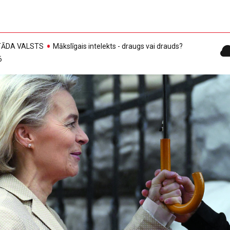
, TĀDA VALSTS
Mākslīgais intelekts - draugs vai drauds?
6