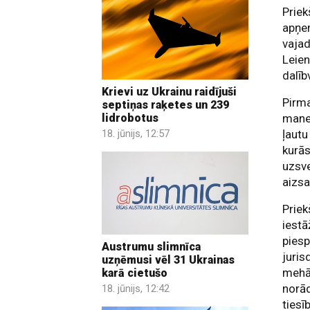
Priek
apņe
vajad
Leien
dalīb
Krievi uz Ukrainu raidījuši
Pirm
septiņas raķetes un 239
manev
lidrobotus
ļautu
18. jūnijs, 12:57
kurās
uzsve
aizsa
Priek
iestā
piesp
Austrumu slimnīca
juris
uzņēmusi vēl 31 Ukrainas
mehān
karā cietušo
norād
18. jūnijs, 12:42
tiesī