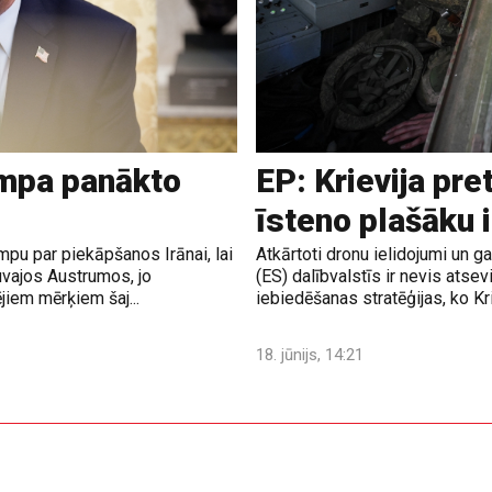
ampa panākto
EP: Krievija pre
īsteno plašāku 
pu par piekāpšanos Irānai, lai
Atkārtoti dronu ielidojumi un 
uvajos Austrumos, jo
(ES) dalībvalstīs ir nevis atsev
jiem mērķiem šaj...
iebiedēšanas stratēģijas, ko Krie
18. jūnijs, 14:21