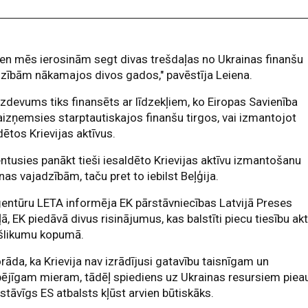
en mēs ierosinām segt divas trešdaļas no Ukrainas finanšu
zībām nākamajos divos gados," pavēstīja Leiena.
izdevums tiks finansēts ar līdzekļiem, ko Eiropas Savienība
aizņemsies starptautiskajos finanšu tirgos, vai izmantojot
dētos Krievijas aktīvus.
ntusies panākt tieši iesaldēto Krievijas aktīvu izmantošanu
nas vajadzībām, taču pret to iebilst Beļģija.
entūru LETA informēja EK pārstāvniecības Latvijā Preses
ā, EK piedāvā divus risinājumus, kas balstīti piecu tiesību ak
kšlikumu kopumā.
rāda, ka Krievija nav izrādījusi gatavību taisnīgam un
pējīgam mieram, tādēļ spiediens uz Ukrainas resursiem piea
stāvīgs ES atbalsts kļūst arvien būtiskāks.