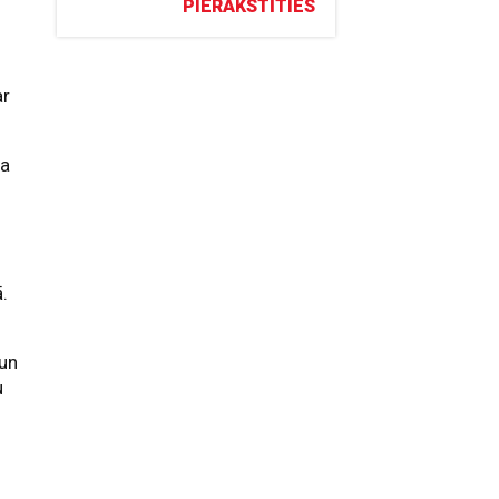
PIERAKSTĪTIES
ar
ta
.
 un
u