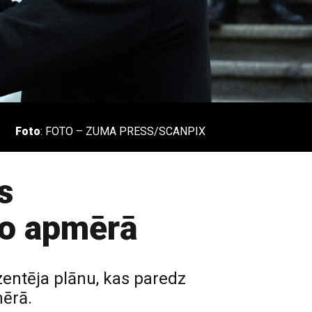
Foto
: FOTO – ZUMA PRESS/SCANPIX
s
ro apmērā
zentēja plānu, kas paredz
mērā.