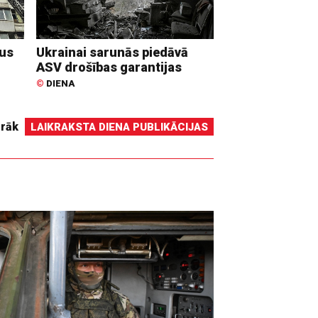
dus
Ukrainai sarunās piedāvā
ASV drošības garantijas
©
DIENA
irāk
LAIKRAKSTA DIENA PUBLIKĀCIJAS