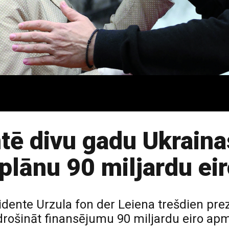
tē divu gadu Ukraina
plānu 90 miljardu ei
idente Urzula fon der Leiena trešdien pre
drošināt finansējumu 90 miljardu eiro ap