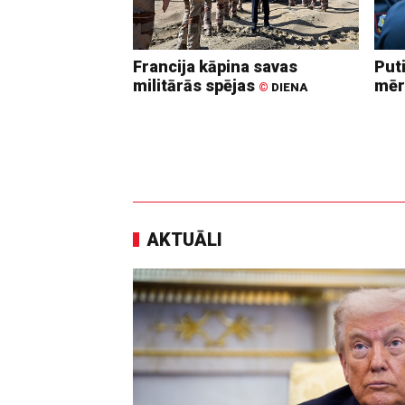
Francija kāpina savas
Put
militārās spējas
mēr
©
DIENA
AKTUĀLI