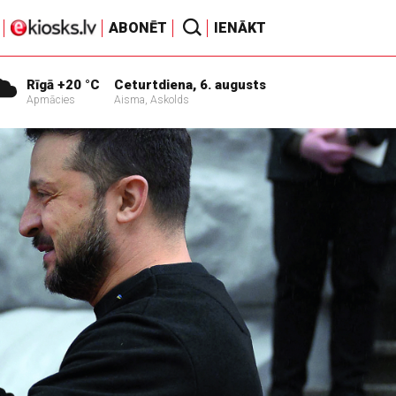
ABONĒT
IENĀKT
Rīgā +20 °C
Ceturtdiena, 6. augusts
Apmācies
Aisma, Askolds