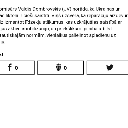
omisārs Valdis Dombrovskis (JV) norāda, ka Ukrainas un
as likteņi ir cieši saistīti. Viņš uzsvēra, ka reparāciju aizdev
z izmantot līdzekļu atlikumus, kas uzkrājušies saistībā ar
ijas aktīvu imobilizāciju, un priekšlikumi pilnībā atbilst
tautiskajām normām, vienlaikus palielinot spiedienu uz
ju.
kt
0
0