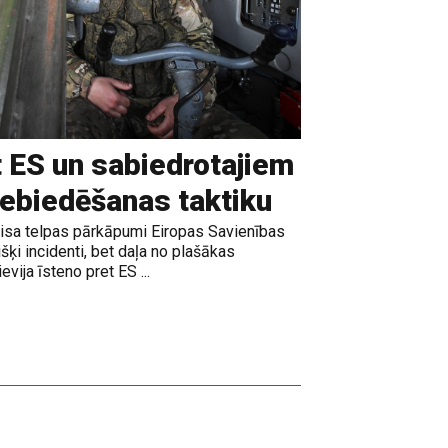
t ES un sabiedrotajiem
iebiedēšanas taktiku
gaisa telpas pārkāpumi Eiropas Savienības
išķi incidenti, bet daļa no plašākas
vija īsteno pret ES ...