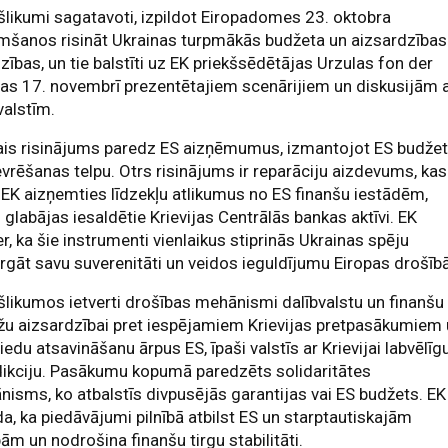
šlikumi sagatavoti, izpildot Eiropadomes 23. oktobra
mšanos risināt Ukrainas turpmākās budžeta un aizsardzības
zības, un tie balstīti uz EK priekšsēdētājas Urzulas fon der
as 17. novembrī prezentētajiem scenārijiem un diskusijām 
valstīm.
ais risinājums paredz ES aizņēmumus, izmantojot ES budže
rēšanas telpu. Otrs risinājums ir reparāciju aizdevums, kas
 EK aizņemties līdzekļu atlikumus no ES finanšu iestādēm,
 glabājas iesaldētie Krievijas Centrālās bankas aktīvi. EK
r, ka šie instrumenti vienlaikus stiprinās Ukrainas spēju
rgāt savu suverenitāti un veidos ieguldījumu Eiropas drošībā
šlikumos ietverti drošības mehānismi dalībvalstu un finanšu
žu aizsardzībai pret iespējamiem Krievijas pretpasākumiem
iedu atsavināšanu ārpus ES, īpaši valstīs ar Krievijai labvēlīg
dikciju. Pasākumu kopumā paredzēts solidaritātes
isms, ko atbalstīs divpusējās garantijas vai ES budžets. EK
a, ka piedāvājumi pilnībā atbilst ES un starptautiskajām
bām un nodrošina finanšu tirgu stabilitāti.