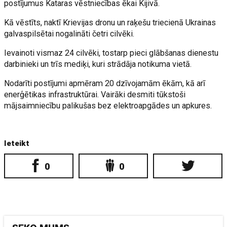
postījumus Kataras vēstniecības ēkai Kijivā.
Kā vēstīts, naktī Krievijas dronu un raķešu triecienā Ukrainas
galvaspilsētai nogalināti četri cilvēki.
Ievainoti vismaz 24 cilvēki, tostarp pieci glābšanas dienestu
darbinieki un trīs mediķi, kuri strādāja notikuma vietā.
Nodarīti postījumi apmēram 20 dzīvojamām ēkām, kā arī
enerģētikas infrastruktūrai. Vairāki desmiti tūkstoši
mājsaimniecību palikušas bez elektroapgādes un apkures.
Ieteikt
0
0