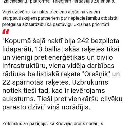
iznīcināšanu," platformā "Telegram" ierakstījis Zelenskis.
Viņš uzsvēris, ka nakts trieciens atgādina visiem
starptautiskajiem partneriem par nepieciešamību atbalstīt
pretgaisa aizsardzību kā pastāvīgu Ukrainas prioritāti.
"Kopumā šajā naktī bija 242 bezpilota
lidaparāti, 13 ballistiskās raķetes tikai
un vienīgi pret enerģētikas un civilo
infrastruktūru, viena vidēja darbības
rādiusa ballistiskā raķete "Orešņik" un
22 spārnotās raķetes. Uzbrukums
notiek tieši tad, kad ir ievērojams
aukstums. Tieši pret vienkāršu cilvēku
parasto dzīvi," viņš norādījis.
Zelenskis arī paziņojis, ka Krievijas drons nodarījis