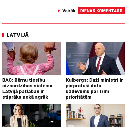
Vairāk
DIENAS KOMENTĀRS
LATVIJĀ
BAC: Bērnu tiesību
Kulbergs: Daži ministri ir
aizsardzības sistēma
pārpratuši doto
Latvijā patlaban ir
uzdevumu par trim
stiprāka nekā agrāk
prioritātēm