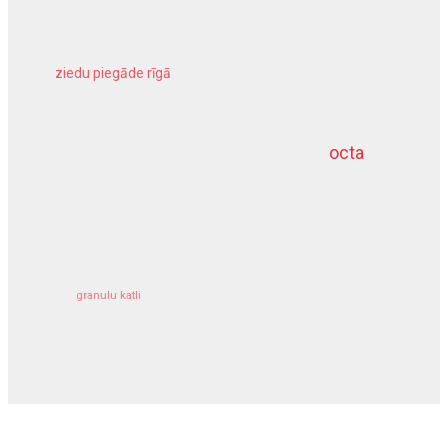
ziedu piegāde rīgā
meliorācijas darbi
octa
dziļurbums
kravu apdrošināšana
granulu katli
siltumsūknis