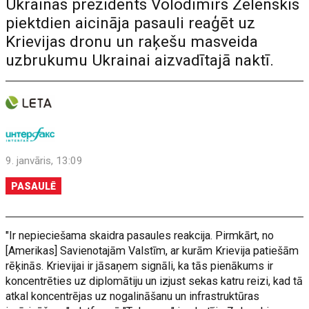
Ukrainas prezidents Volodimirs Zelenskis
piektdien aicināja pasauli reaģēt uz
Krievijas dronu un raķešu masveida
uzbrukumu Ukrainai aizvadītajā naktī.
9. janvāris, 13:09
PASAULĒ
"Ir nepieciešama skaidra pasaules reakcija. Pirmkārt, no
[Amerikas] Savienotajām Valstīm, ar kurām Krievija patiešām
rēķinās. Krievijai ir jāsaņem signāli, ka tās pienākums ir
koncentrēties uz diplomātiju un izjust sekas katru reizi, kad tā
atkal koncentrējas uz nogalināšanu un infrastruktūras