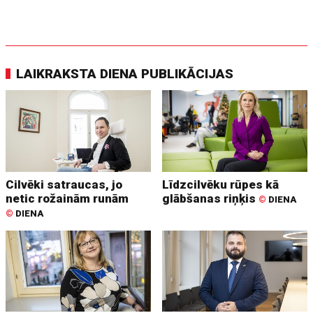
LAIKRAKSTA DIENA PUBLIKĀCIJAS
Cilvēki satraucas, jo
Līdzcilvēku rūpes kā
netic rožainām runām
glābšanas riņķis
©
DIENA
©
DIENA