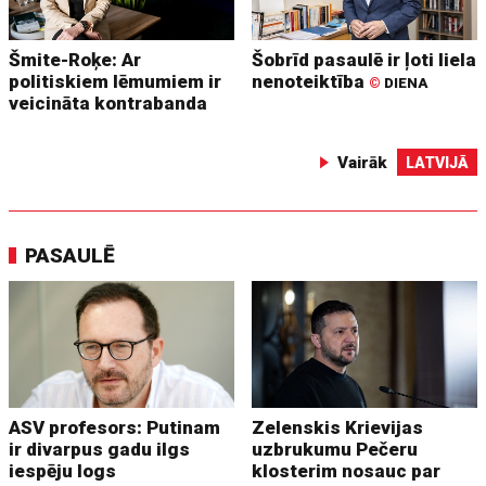
Šmite-Roķe: Ar
Šobrīd pasaulē ir ļoti liela
politiskiem lēmumiem ir
nenoteiktība
©
DIENA
veicināta kontrabanda
Vairāk
LATVIJĀ
PASAULĒ
ASV profesors: Putinam
Zelenskis Krievijas
ir divarpus gadu ilgs
uzbrukumu Pečeru
iespēju logs
klosterim nosauc par