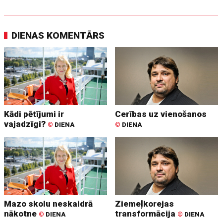
DIENAS KOMENTĀRS
Kādi pētījumi ir
Cerības uz vienošanos
vajadzīgi?
©
DIENA
©
DIENA
Mazo skolu neskaidrā
Ziemeļkorejas
nākotne
transformācija
©
DIENA
©
DIENA