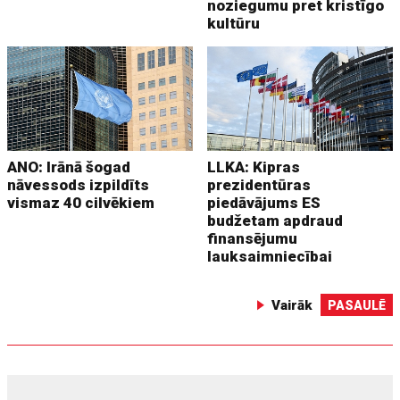
noziegumu pret kristīgo
kultūru
ANO: Irānā šogad
LLKA: Kipras
nāvessods izpildīts
prezidentūras
vismaz 40 cilvēkiem
piedāvājums ES
budžetam apdraud
finansējumu
lauksaimniecībai
Vairāk
PASAULĒ