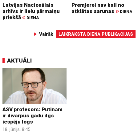
Latvijas Nacionālais
Premjerei nav bail no
arhīvs ir lielu pārmaiņu
atklātas sarunas
©
DIENA
priekšā
©
DIENA
Vairāk
LAIKRAKSTA DIENA PUBLIKĀCIJAS
AKTUĀLI
ASV profesors: Putinam
ir divarpus gadu ilgs
iespēju logs
18. jūnijs, 8:45