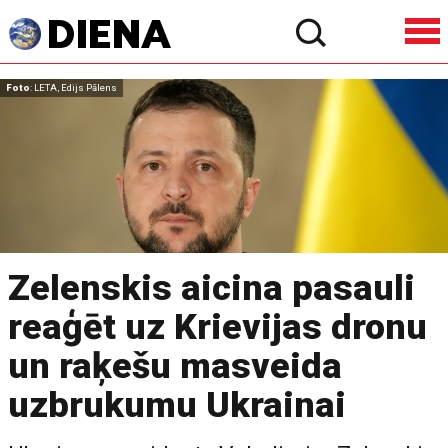
Foto
: LETA, Edijs Pālens
Zelenskis aicina pasauli
reaģēt uz Krievijas dronu
un raķešu masveida
uzbrukumu Ukrainai