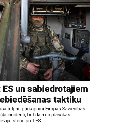
t ES un sabiedrotajiem
iebiedēšanas taktiku
gaisa telpas pārkāpumi Eiropas Savienības
išķi incidenti, bet daļa no plašākas
vija īsteno pret ES ...