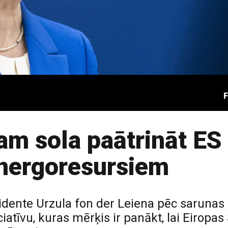
F
m sola paātrināt ES
energoresursiem
zidente Urzula fon der Leiena pēc saruna
iatīvu, kuras mērķis ir panākt, lai Eiropas