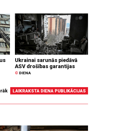
dus
Ukrainai sarunās piedāvā
ASV drošības garantijas
©
DIENA
irāk
LAIKRAKSTA DIENA PUBLIKĀCIJAS