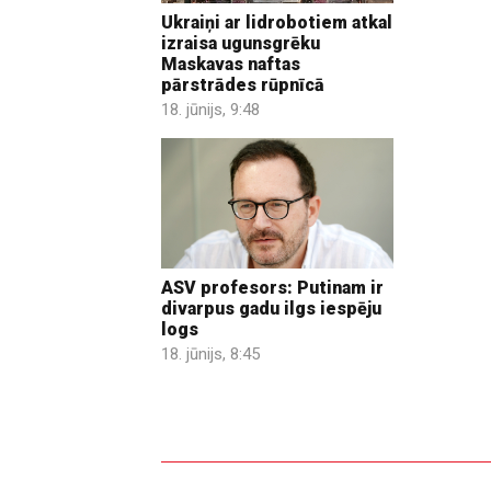
Ukraiņi ar lidrobotiem atkal
izraisa ugunsgrēku
Maskavas naftas
pārstrādes rūpnīcā
18. jūnijs, 9:48
ASV profesors: Putinam ir
divarpus gadu ilgs iespēju
logs
18. jūnijs, 8:45