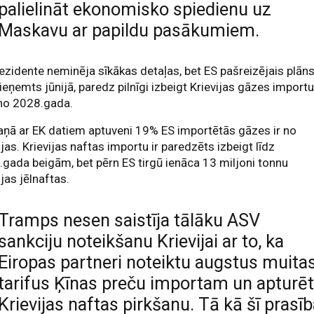
palielināt ekonomisko spiedienu uz
Maskavu ar papildu pasākumiem.
ezidente neminēja sīkākas detaļas, bet ES pašreizējais plāns
ieņemts jūnijā, paredz pilnīgi izbeigt Krievijas gāzes import
 no 2028.gada.
ņā ar EK datiem aptuveni 19% ES importētās gāzes ir no
ijas. Krievijas naftas importu ir paredzēts izbeigt līdz
gada beigām, bet pērn ES tirgū ienāca 13 miljoni tonnu
ijas jēlnaftas.
Tramps nesen saistīja tālāku ASV
sankciju noteikšanu Krievijai ar to, ka
Eiropas partneri noteiktu augstus muita
tarifus Ķīnas preču importam un apturē
Krievijas naftas pirkšanu. Tā kā šī prasī