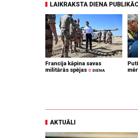
LAIKRAKSTA DIENA PUBLIKĀ
Francija kāpina savas
Put
militārās spējas
mēr
©
DIENA
AKTUĀLI