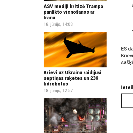
ASV mediji kritizē Trampa
panākto vienošanos ar
Irānu
18. jūnijs, 14:03
ES da
Kriev
sašķi
Krievi uz Ukrainu raidījuši
septiņas raķetes un 239
lidrobotus
Ietei
18. jūnijs, 12:57