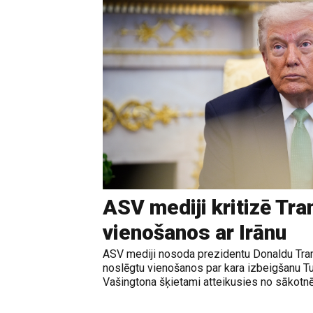
ASV mediji kritizē Tr
vienošanos ar Irānu
ASV mediji nosoda prezidentu Donaldu Tram
noslēgtu vienošanos par kara izbeigšanu T
Vašingtona šķietami atteikusies no sākotnē