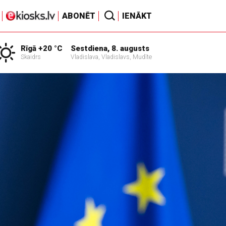
ABONĒT
IENĀKT
Rīgā +20 °C
Sestdiena, 8. augusts
Skaidrs
Vladislava, Vladislavs, Mudīte