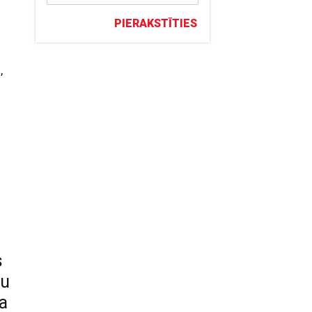
PIERAKSTĪTIES
,
u
s
tu
ba