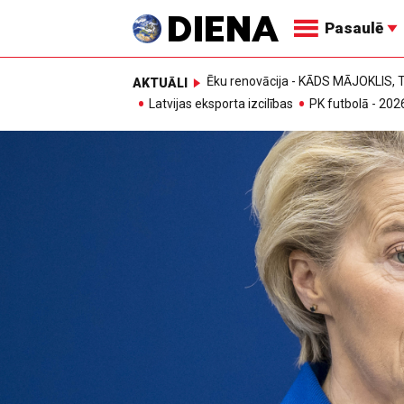
Pasaulē
Ēku renovācija - KĀDS MĀJOKLIS
AKTUĀLI
Latvijas eksporta izcilības
PK futbolā - 202