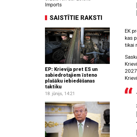
Imports
SAISTĪTIE RAKSTI
EK pr
kas p
tikai
Saska
Kriev
EP: Krievija pret ES un
2027.
sabiedrotajiem īsteno
Kriev
plašāku iebiedēšanas
taktiku
18. jūnijs, 14:21