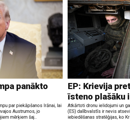
ampa panākto
EP: Krievija pre
īsteno plašāku 
pu par piekāpšanos Irānai, lai
Atkārtoti dronu ielidojumi un 
uvajos Austrumos, jo
(ES) dalībvalstīs ir nevis atsev
jiem mērķiem šaj...
iebiedēšanas stratēģijas, ko Krie