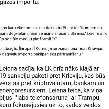
n gāzes importu.
vijas kara ekonomika, kas tiek uzturēta ar ienākumiem no
ajām degvielām, finansē asinsizliešanu Ukrainā," Leiena otrd
īja sociālo mediju platformā "X".
to izbeigtu, [Eiropas] Komisija ierosinās paātrināt Krievijas
o degvielu importa pakāpenisku pārtraukšanu."
Leiena sacīja, ka EK drīz nāks klajā ar
19.sankciju paketi pret Krieviju, kas būs
vērstas pret kriptovalūtām, bankām un
energoresursiem. Leiena teica, ka viņai
bijusi "laba telefonsaruna" ar Trampu,
kura fokusējusies uz to, kādos veidos