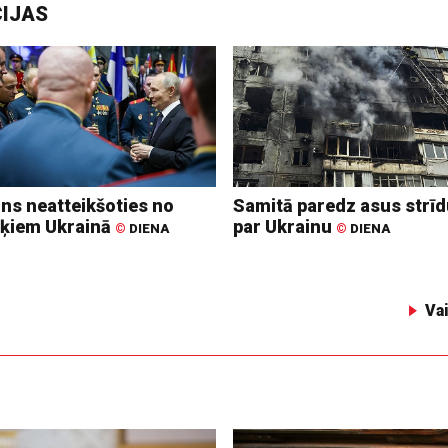
CIJAS
ins neatteikšoties no
Samitā paredz asus strī
ķiem Ukrainā
par Ukrainu
©
DIENA
©
DIENA
Va