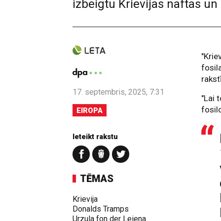
izbeigtu Krievijas naftas u
"Krie
fosil
rakst
17. septembris, 2025, 7:31
"Lai 
fosil
EIROPA
Ieteikt rakstu
TĒMAS
Krievija
Donalds Tramps
Urzula fon der Leiena