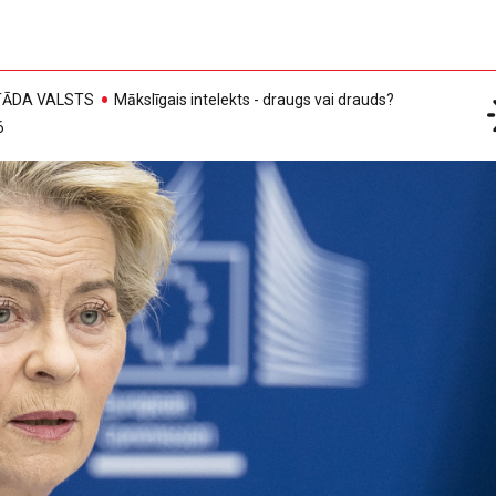
, TĀDA VALSTS
Mākslīgais intelekts - draugs vai drauds?
6