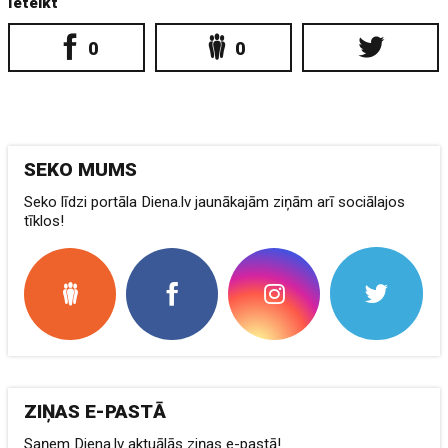
Ieteikt
0
0
SEKO MUMS
Seko līdzi portāla Diena.lv jaunākajām ziņām arī sociālajos
tīklos!
ZIŅAS E-PASTĀ
Saņem Diena.lv aktuālās ziņas e-pastā!