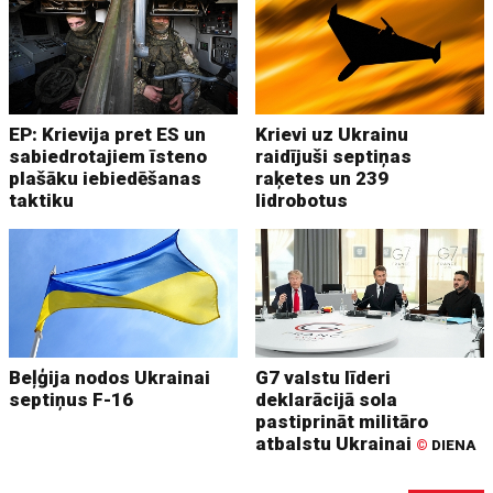
EP: Krievija pret ES un
Krievi uz Ukrainu
sabiedrotajiem īsteno
raidījuši septiņas
plašāku iebiedēšanas
raķetes un 239
taktiku
lidrobotus
Beļģija nodos Ukrainai
G7 valstu līderi
septiņus F-16
deklarācijā sola
pastiprināt militāro
atbalstu Ukrainai
©
DIENA