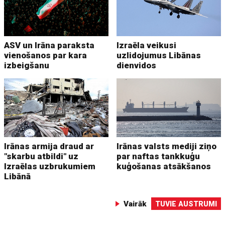
ASV un Irāna paraksta
Izraēla veikusi
vienošanos par kara
uzlidojumus Libānas
izbeigšanu
dienvidos
Irānas armija draud ar
Irānas valsts mediji ziņo
"skarbu atbildi" uz
par naftas tankkuģu
Izraēlas uzbrukumiem
kuģošanas atsākšanos
Libānā
Vairāk
TUVIE AUSTRUMI