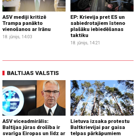
ASV mediji kritizē
EP: Krievija pret ES un
Trampa panākto
sabiedrotajiem īsteno
vienošanos ar Irānu
plašāku iebiedēšanas
taktiku
18. jūnijs, 14:03
18. jūnijs, 14:21
BALTIJAS VALSTIS
ASV viceadmirālis:
Lietuva izsaka protestu
Baltijas jūras drošība ir
Baltkrievijai par gaisa
svarīga Eiropas un līdz ar
telpas pārkāpumiem