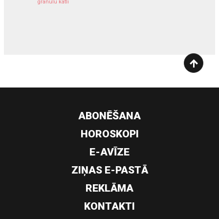
granulu katli
siltumsūknis
ABONĒŠANA
HOROSKOPI
E-AVĪZE
ZIŅAS E-PASTĀ
REKLĀMA
KONTAKTI