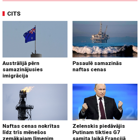
CITS
Austrālijā pērn
Pasaulē samazinās
samazinājusies
naftas cenas
imigrācija
Naftas cenas nokrītas
Zelenskis piedāvājis
līdz trīs mēnešos
Putinam tikties G7
zemākajam līmenim
samita laikā Francijā