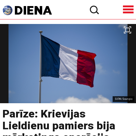
SIPA/Scanpix
Parīze: Krievijas
Lieldienu pamiers bija