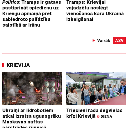
Politico
: Tramps ir gatavs
Tramps: Krievijai
pastiprināt spiedienu uz
vajadzētu noslēgt
Krieviju apmaiņā pret
vienošanos kara Ukrainā
sabiedroto palīdzību
izbeigšanai
saistībā ar Irānu
Vairāk
ASV
KRIEVIJA
Ukraiņi ar lidrobotiem
Triecieni rada degvielas
atkal izraisa ugunsgrēku
krīzi Krievijā
©
DIENA
Maskavas naftas
pārstrādes rūpnīcā