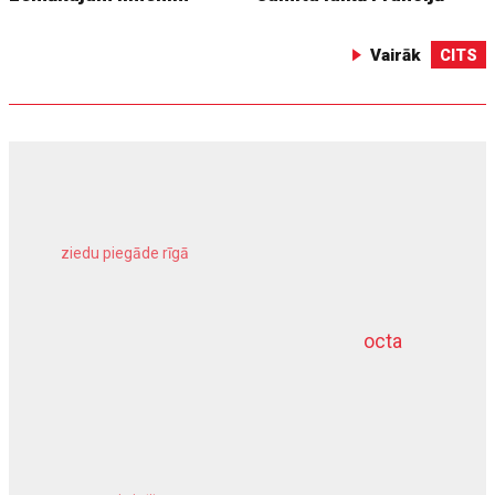
Vairāk
CITS
ziedu piegāde rīgā
meliorācijas darbi
octa
dziļurbums
kravu apdrošināšana