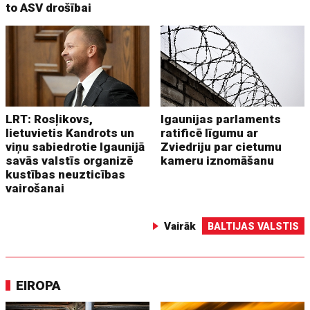
to ASV drošībai
LRT: Rosļikovs,
Igaunijas parlaments
lietuvietis Kandrots un
ratificē līgumu ar
viņu sabiedrotie Igaunijā
Zviedriju par cietumu
savās valstīs organizē
kameru iznomāšanu
kustības neuzticības
vairošanai
Vairāk
BALTIJAS VALSTIS
EIROPA