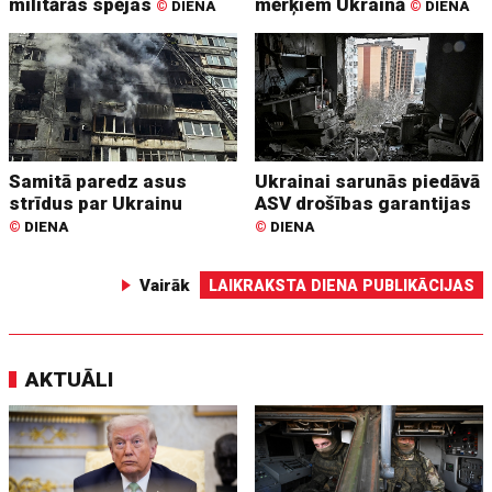
militārās spējas
mērķiem Ukrainā
©
DIENA
©
DIENA
Samitā paredz asus
Ukrainai sarunās piedāvā
strīdus par Ukrainu
ASV drošības garantijas
©
DIENA
©
DIENA
Vairāk
LAIKRAKSTA DIENA PUBLIKĀCIJAS
AKTUĀLI