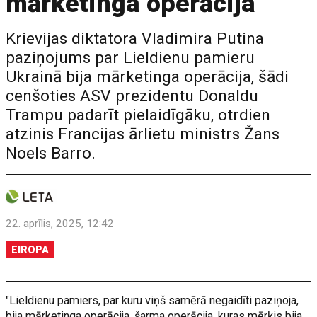
mārketinga operācija
Krievijas diktatora Vladimira Putina
paziņojums par Lieldienu pamieru
Ukrainā bija mārketinga operācija, šādi
cenšoties ASV prezidentu Donaldu
Trampu padarīt pielaidīgāku, otrdien
atzinis Francijas ārlietu ministrs Žans
Noels Barro.
22. aprīlis, 2025, 12:42
EIROPA
"Lieldienu pamiers, par kuru viņš samērā negaidīti paziņoja,
bija mārketinga operācija, šarma operācija, kuras mērķis bija