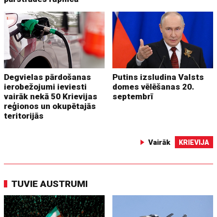
Degvielas pārdošanas
Putins izsludina Valsts
ierobežojumi ieviesti
domes vēlēšanas 20.
vairāk nekā 50 Krievijas
septembrī
reģionos un okupētajās
teritorijās
Vairāk
KRIEVIJA
TUVIE AUSTRUMI