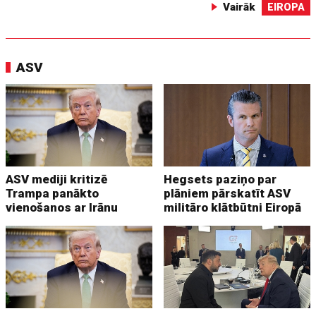
Vairāk
EIROPA
ASV
ASV mediji kritizē
Hegsets paziņo par
Trampa panākto
plāniem pārskatīt ASV
vienošanos ar Irānu
militāro klātbūtni Eiropā