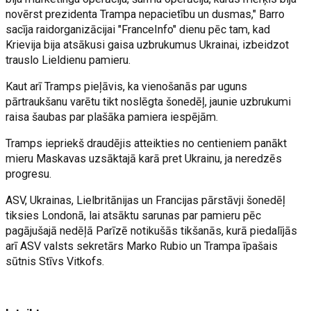
novērst prezidenta Trampa nepacietību un dusmas," Barro
sacīja raidorganizācijai "FranceInfo" dienu pēc tam, kad
Krievija bija atsākusi gaisa uzbrukumus Ukrainai, izbeidzot
trauslo Lieldienu pamieru.
Kaut arī Tramps pieļāvis, ka vienošanās par uguns
pārtraukšanu varētu tikt noslēgta šonedēļ, jaunie uzbrukumi
raisa šaubas par plašāka pamiera iespējām.
Tramps iepriekš draudējis atteikties no centieniem panākt
mieru Maskavas uzsāktajā karā pret Ukrainu, ja neredzēs
progresu.
ASV, Ukrainas, Lielbritānijas un Francijas pārstāvji šonedēļ
tiksies Londonā, lai atsāktu sarunas par pamieru pēc
pagājušajā nedēļā Parīzē notikušās tikšanās, kurā piedalījās
arī ASV valsts sekretārs Marko Rubio un Trampa īpašais
sūtnis Stīvs Vitkofs.