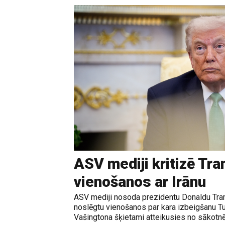
ASV mediji kritizē Tr
vienošanos ar Irānu
ASV mediji nosoda prezidentu Donaldu Tram
noslēgtu vienošanos par kara izbeigšanu T
Vašingtona šķietami atteikusies no sākotnē