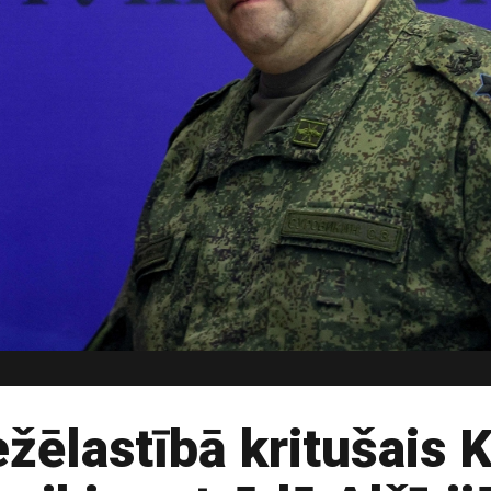
žēlastībā kritušais K