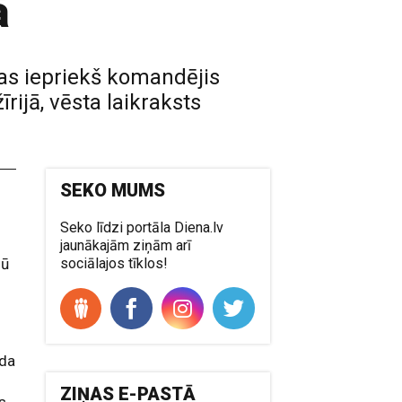
ā
kas iepriekš komandējis
rijā, vēsta laikraksts
SEKO MUMS
Seko līdzi portāla Diena.lv
.
jaunākajām ziņām arī
dū
sociālajos tīklos!
uda
ZIŅAS E-PASTĀ