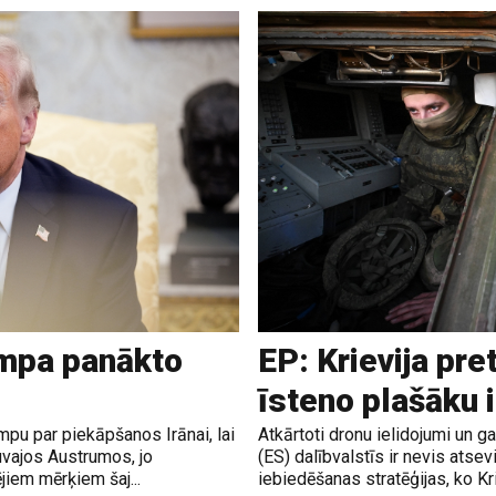
ampa panākto
EP: Krievija pre
īsteno plašāku 
pu par piekāpšanos Irānai, lai
Atkārtoti dronu ielidojumi un 
uvajos Austrumos, jo
(ES) dalībvalstīs ir nevis atsev
jiem mērķiem šaj...
iebiedēšanas stratēģijas, ko Krie