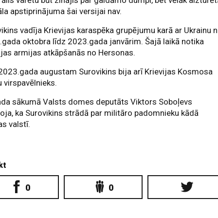
ālis varētu būt zinājis par gaidāmo dumpi, bet vēlāk aizturēt
āla apstiprinājuma šai versijai nav.
ikins vadīja Krievijas karaspēka grupējumu karā ar Ukrainu 
gada oktobra līdz 2023.gada janvārim. Šajā laikā notika
ijas armijas atkāpšanās no Hersonas.
2023.gada augustam Surovikins bija arī Krievijas Kosmosa
 virspavēlnieks.
ada sākumā Valsts domes deputāts Viktors Soboļevs
oja, ka Surovikins strādā par militāro padomnieku kādā
as valstī.
kt
0
0