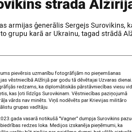
vikins strādā Alžīrij
jas armijas ģenerālis Sergejs Surovikins, 
o grupu karā ar Ukrainu, tagad strādā Alžī
vums pievērsis uzmanību fotogrāfijām no pieņemšanas
ijas vēstniecībā Alžīrijā par godu tā dēvētajai Uzvaras dienai
rāfijās redzams, ka diplomātiskās pārstāvniecības viesu vi
rietis, kas ļoti līdzīgs Surovikinam. Vēstniecības paziņojumā
āļa vārds nav minēts. Viņš nodēvēts par Krievijas militāro
ālistu grupas vadītāju.
2023.gada vasarā notikušā "Vagner" dumpja Surovikins paz
biedrības redzes loka. Medijos izskanēja pieņēmumi, ka