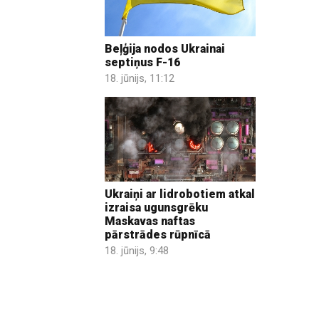
Beļģija nodos Ukrainai
septiņus F-16
18. jūnijs, 11:12
Ukraiņi ar lidrobotiem atkal
izraisa ugunsgrēku
Maskavas naftas
pārstrādes rūpnīcā
18. jūnijs, 9:48