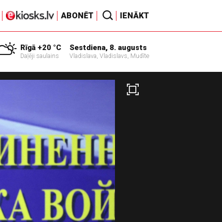
ABONĒT
IENĀKT
Rīgā +20 °C
Sestdiena, 8. augusts
Daļēji saulains
Vladislava, Vladislavs, Mudīte