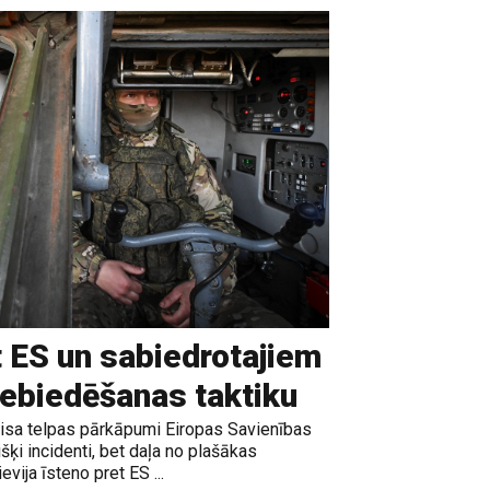
t ES un sabiedrotajiem
iebiedēšanas taktiku
gaisa telpas pārkāpumi Eiropas Savienības
išķi incidenti, bet daļa no plašākas
vija īsteno pret ES ...