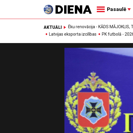
Pasaulē
Ēku renovācija - KĀDS MĀJOKLIS
AKTUĀLI
Latvijas eksporta izcilības
PK futbolā - 202