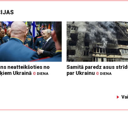
CIJAS
ins neatteikšoties no
Samitā paredz asus strī
ķiem Ukrainā
par Ukrainu
©
DIENA
©
DIENA
Va