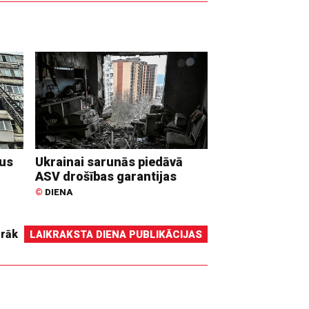
dus
Ukrainai sarunās piedāvā
ASV drošības garantijas
©
DIENA
irāk
LAIKRAKSTA DIENA PUBLIKĀCIJAS