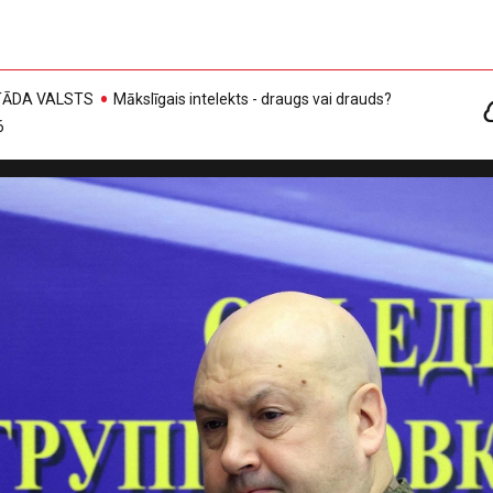
, TĀDA VALSTS
Mākslīgais intelekts - draugs vai drauds?
6