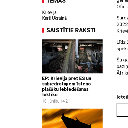
TĒMAS
ģener
Ofici
Krievija
Surov
Karš Ukrainā
2022.
SAISTĪTIE RAKSTI
Kriev
Līdz 
spēku
Šā g
paziņ
Āfrik
EP: Krievija pret ES un
sabiedrotajiem īsteno
plašāku iebiedēšanas
taktiku
Ietei
18. jūnijs, 14:21