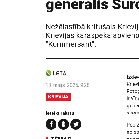
ģenerālis Suro
Nežēlastībā kritušais Krievi
Krievijas karaspēka apvienot
"Kommersant".
Izde
Kriev
13. maijs, 2025, 9:28
Fotog
KRIEVIJA
ir vī
ģener
speci
Ieteikt rakstu
Pēc 
no sa