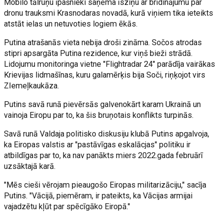
Mobilo tālruņu īpašnieki saņēma īsziņu ar brīdinājumu par
dronu trauksmi Krasnodaras novadā, kurā viņiem tika ieteikts
atstāt ielas un netuvoties logiem ēkās.
Putina atrašanās vieta nebija droši zināma. Sočos atrodas
stipri apsargāta Putina rezidence, kur viņš bieži strādā.
Lidojumu monitoringa vietne "Flightradar 24" parādīja vairākas
Krievijas lidmašīnas, kuru galamērķis bija Soči, riņķojot virs
ZIemeļkaukāza.
Putins savā runā pievērsās galvenokārt karam Ukrainā un
vainoja Eiropu par to, ka šis bruņotais konflikts turpinās.
Savā runā Valdaja politisko diskusiju klubā Putins apgalvoja,
ka Eiropas valstis ar "pastāvīgas eskalācjas" politiku ir
atbildīgas par to, ka nav panākts miers 2022.gada februārī
uzsāktajā karā.
"Mēs cieši vērojam pieaugošo Eiropas militarizāciju," sacīja
Putins. "Vācijā, piemēram, ir pateikts, ka Vācijas armijai
vajadzētu kļūt par spēcīgāko Eiropā."