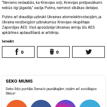
"Neviens nešaubās, ka Krievijas soļi, Krievijas pretpasākumi
nebūs ilgi jāgaida," sacīja Putins, neminot sīkākas detaļas.
Putins arī draudēja uzbrukt Ukrainas atomelektrostacijām, ja
Ukraina neizbeigšot uzbrukumus Krievijas okupētajai
Zaporižjas AES. Viņš apsūdzēja Ukrainas armiju šīs AES
apkārtnes apšaudīšanā ar artilēriju.
Ieteikt
0
0
SEKO MUMS
Seko līdzi portāla Diena.lv jaunākajām ziņām arī sociālajos
tīklos!