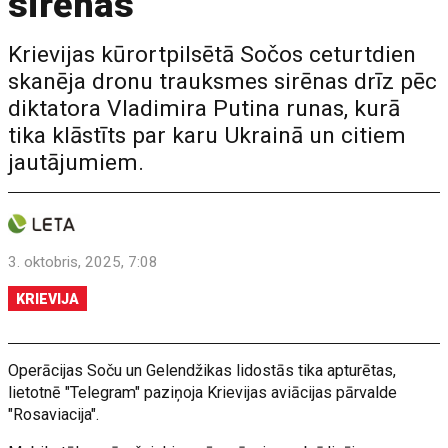
sirēnas
Krievijas kūrortpilsētā Sočos ceturtdien
skanēja dronu trauksmes sirēnas drīz pēc
diktatora Vladimira Putina runas, kurā
tika klāstīts par karu Ukrainā un citiem
jautājumiem.
3. oktobris, 2025, 7:08
KRIEVIJA
Operācijas Soču un Gelendžikas lidostās tika apturētas,
lietotnē "Telegram" paziņoja Krievijas aviācijas pārvalde
"Rosaviacija".