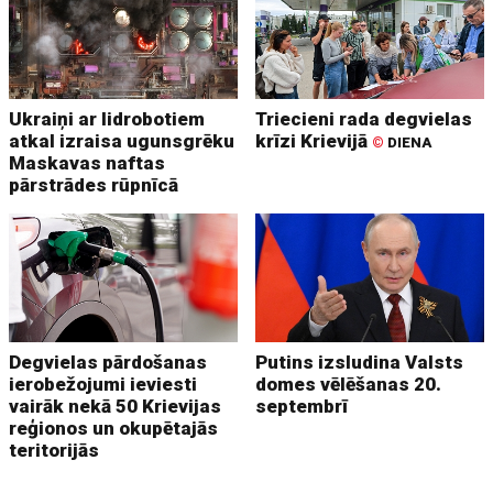
Ukraiņi ar lidrobotiem
Triecieni rada degvielas
atkal izraisa ugunsgrēku
krīzi Krievijā
©
DIENA
Maskavas naftas
pārstrādes rūpnīcā
Degvielas pārdošanas
Putins izsludina Valsts
ierobežojumi ieviesti
domes vēlēšanas 20.
vairāk nekā 50 Krievijas
septembrī
reģionos un okupētajās
teritorijās