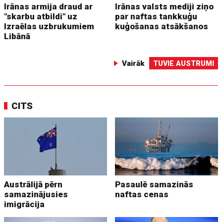
Irānas armija draud ar
Irānas valsts mediji ziņo
"skarbu atbildi" uz
par naftas tankkuģu
Izraēlas uzbrukumiem
kuģošanas atsākšanos
Libānā
Vairāk
TUVIE AUSTRUMI
CITS
Austrālijā pērn
Pasaulē samazinās
samazinājusies
naftas cenas
imigrācija