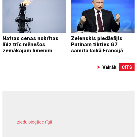
Naftas cenas nokrītas
Zelenskis piedāvājis
līdz trīs mēnešos
Putinam tikties G7
zemākajam līmenim
samita laikā Francijā
Vairāk
CITS
ziedu piegāde rīgā
meliorācijas darbi