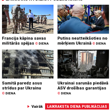
Francija kāpina savas
Putins neatteikšoties no
militārās spējas
mērķiem Ukrainā
©
DIENA
©
DIENA
Samitā paredz asus
Ukrainai sarunās piedāvā
strīdus par Ukrainu
ASV drošības garantijas
©
DIENA
©
DIENA
Vairāk
LAIKRAKSTA DIENA PUBLIKĀCIJAS