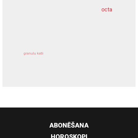
octa
dziļurbums
kravu apdrošināšana
granulu katli
siltumsūknis
ABONĒŠANA
HOROSKOPI