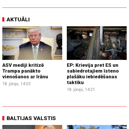
AKTUĀLI
ASV mediji kritizē
EP: Krievija pret ES un
Trampa panākto
sabiedrotajiem īsteno
vienošanos ar Irānu
plašāku iebiedēšanas
taktiku
18. jūnijs, 14:03
18. jūnijs, 14:21
BALTIJAS VALSTIS