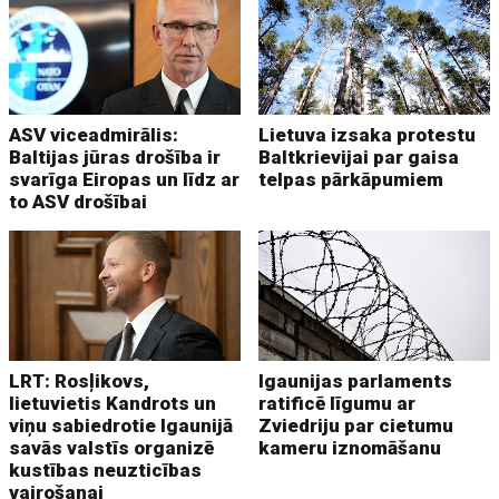
ASV viceadmirālis:
Lietuva izsaka protestu
Baltijas jūras drošība ir
Baltkrievijai par gaisa
svarīga Eiropas un līdz ar
telpas pārkāpumiem
to ASV drošībai
LRT: Rosļikovs,
Igaunijas parlaments
lietuvietis Kandrots un
ratificē līgumu ar
viņu sabiedrotie Igaunijā
Zviedriju par cietumu
savās valstīs organizē
kameru iznomāšanu
kustības neuzticības
vairošanai