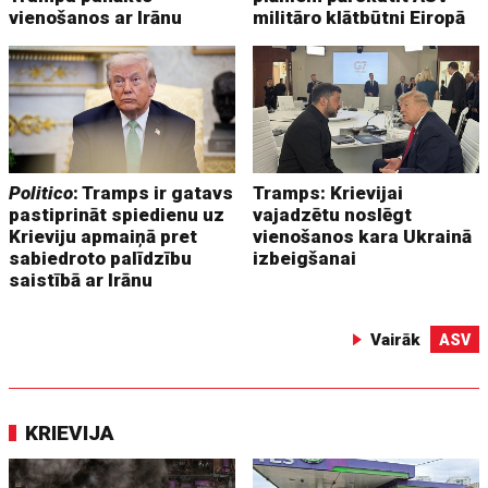
vienošanos ar Irānu
militāro klātbūtni Eiropā
Politico
: Tramps ir gatavs
Tramps: Krievijai
pastiprināt spiedienu uz
vajadzētu noslēgt
Krieviju apmaiņā pret
vienošanos kara Ukrainā
sabiedroto palīdzību
izbeigšanai
saistībā ar Irānu
Vairāk
ASV
KRIEVIJA