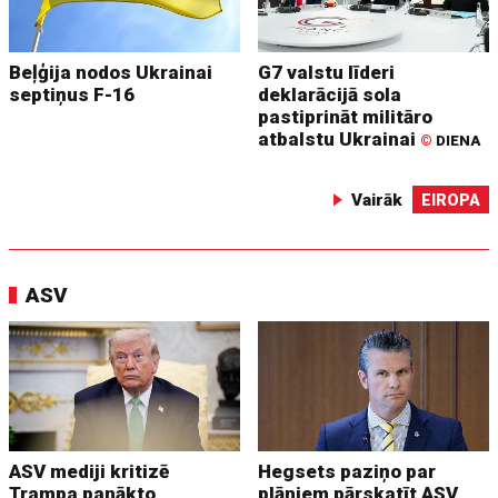
Beļģija nodos Ukrainai
G7 valstu līderi
septiņus F-16
deklarācijā sola
pastiprināt militāro
atbalstu Ukrainai
©
DIENA
Vairāk
EIROPA
ASV
ASV mediji kritizē
Hegsets paziņo par
Trampa panākto
plāniem pārskatīt ASV