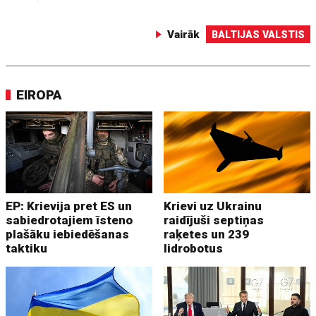
Vairāk
BALTIJAS VALSTIS
EIROPA
EP: Krievija pret ES un
Krievi uz Ukrainu
sabiedrotajiem īsteno
raidījuši septiņas
plašāku iebiedēšanas
raķetes un 239
taktiku
lidrobotus