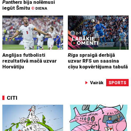
Panthers
bija nolēmusi
iegūt Šmitu
©
DIENA
Anglijas futbolisti
Riga
spraigā derbijā
rezultatīvā mačā uzvar
uzvar RFS un saasina
Horvātiju
cīņu kopvērtējuma tabulā
Vairāk
SPORTS
CITI