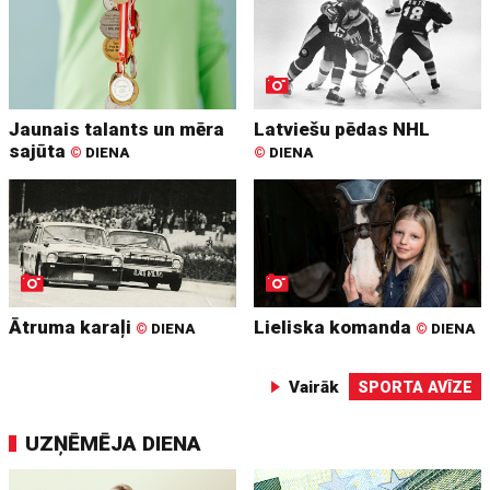
Jaunais talants un mēra
Latviešu pēdas NHL
sajūta
©
DIENA
©
DIENA
Ātruma karaļi
Lieliska komanda
©
DIENA
©
DIENA
Vairāk
SPORTA AVĪZE
UZŅĒMĒJA DIENA