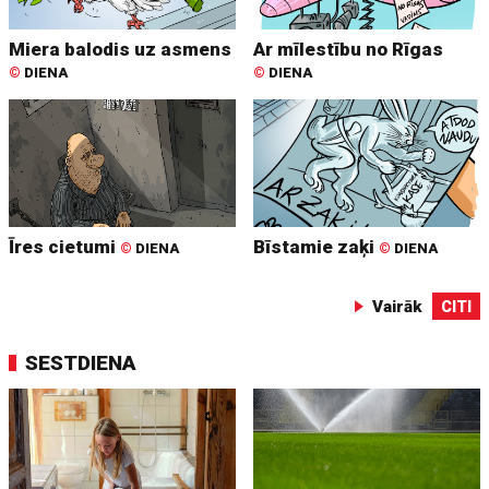
Miera balodis uz asmens
Ar mīlestību no Rīgas
©
DIENA
©
DIENA
Īres cietumi
Bīstamie zaķi
©
DIENA
©
DIENA
Vairāk
CITI
SESTDIENA