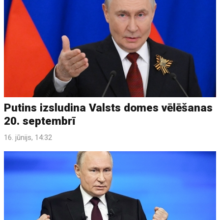
Putins izsludina Valsts domes vēlēšanas
20. septembrī
16. jūnijs, 14:32