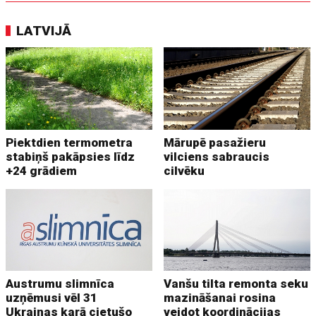
LATVIJĀ
Piektdien termometra
Mārupē pasažieru
stabiņš pakāpsies līdz
vilciens sabraucis
+24 grādiem
cilvēku
Austrumu slimnīca
Vanšu tilta remonta seku
uzņēmusi vēl 31
mazināšanai rosina
Ukrainas karā cietušo
veidot koordinācijas