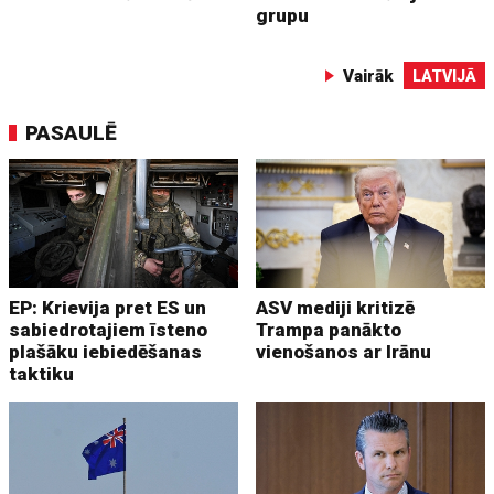
grupu
Vairāk
LATVIJĀ
PASAULĒ
EP: Krievija pret ES un
ASV mediji kritizē
sabiedrotajiem īsteno
Trampa panākto
plašāku iebiedēšanas
vienošanos ar Irānu
taktiku