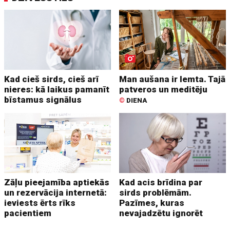
Kad cieš sirds, cieš arī
Man aušana ir lemta. Tajā
nieres: kā laikus pamanīt
patveros un meditēju
bīstamus signālus
©
DIENA
Zāļu pieejamība aptiekās
Kad acis brīdina par
un rezervācija internetā:
sirds problēmām.
ieviests ērts rīks
Pazīmes, kuras
pacientiem
nevajadzētu ignorēt