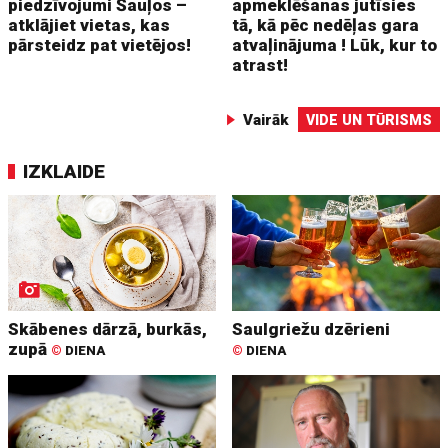
piedzīvojumi Šauļos –
apmeklēšanas jutīsies
atklājiet vietas, kas
tā, kā pēc nedēļas gara
pārsteidz pat vietējos!
atvaļinājuma ! Lūk, kur to
atrast!
Vairāk
VIDE UN TŪRISMS
IZKLAIDE
Skābenes dārzā, burkās,
Saulgriežu dzērieni
zupā
©
DIENA
©
DIENA