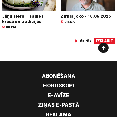
Jāņu siers – saules
Zirnis joko - 18.06.2026
krāsā un tradīcijās
©
DIENA
©
DIENA
Vairāk
IZKLAIDE
ABONĒŠANA
HOROSKOPI
E-AVĪZE
ZIŅAS E-PASTĀ
REKLĀMA