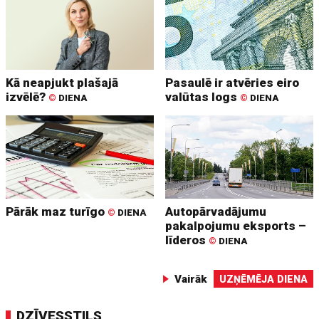
Kā neapjukt plašajā
Pasaulē ir atvēries eiro
izvēlē?
valūtas logs
©
DIENA
©
DIENA
Pārāk maz turīgo
Autopārvadājumu
©
DIENA
pakalpojumu eksports –
līderos
©
DIENA
Vairāk
UZŅĒMĒJA DIENA
DZĪVESSTILS