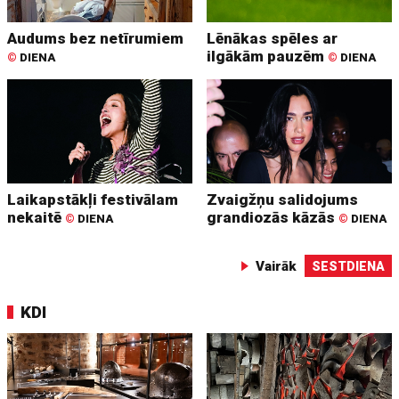
Audums bez netīrumiem
Lēnākas spēles ar
ilgākām pauzēm
©
DIENA
©
DIENA
Laikapstākļi festivālam
Zvaigžņu salidojums
nekaitē
grandiozās kāzās
©
DIENA
©
DIENA
Vairāk
SESTDIENA
KDI