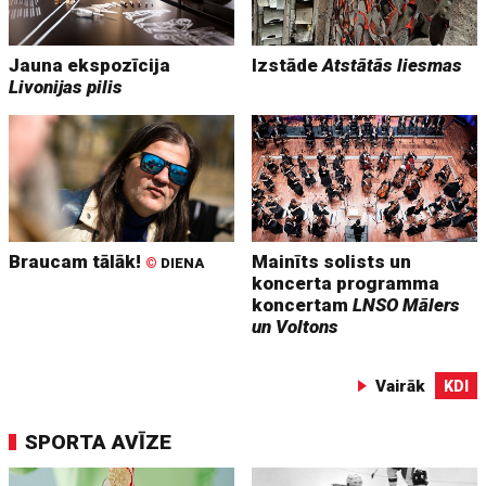
Jauna ekspozīcija
Izstāde
Atstātās liesmas
Livonijas pilis
Braucam tālāk!
Mainīts solists un
©
DIENA
koncerta programma
koncertam
LNSO Mālers
un Voltons
Vairāk
KDI
SPORTA AVĪZE