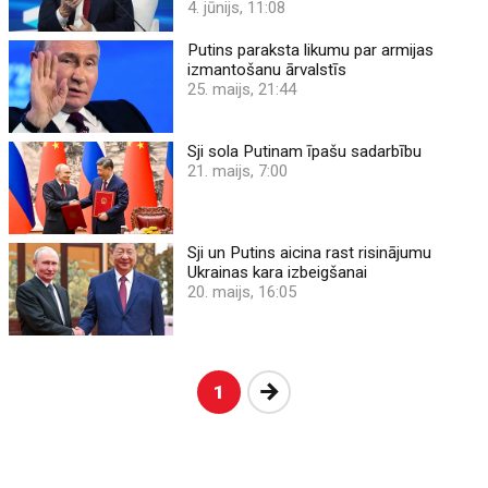
4. jūnijs, 11:08
Putins paraksta likumu par armijas
izmantošanu ārvalstīs
25. maijs, 21:44
Sji sola Putinam īpašu sadarbību
21. maijs, 7:00
Sji un Putins aicina rast risinājumu
Ukrainas kara izbeigšanai
20. maijs, 16:05
Nākošā
1