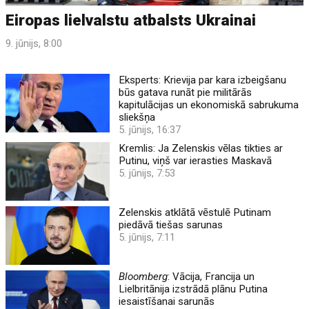
Eiropas lielvalstu atbalsts Ukrainai
9. jūnijs, 8:00
Eksperts: Krievija par kara izbeigšanu
būs gatava runāt pie militārās
kapitulācijas un ekonomiskā sabrukuma
sliekšņa
5. jūnijs, 16:37
Kremlis: Ja Zelenskis vēlas tikties ar
Putinu, viņš var ierasties Maskavā
5. jūnijs, 7:53
Zelenskis atklātā vēstulē Putinam
piedāvā tiešas sarunas
5. jūnijs, 7:11
Bloomberg
: Vācija, Francija un
Lielbritānija izstrādā plānu Putina
iesaistīšanai sarunās