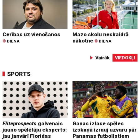
Cerības uz vienošanos
Mazo skolu neskaidrā
nākotne
©
DIENA
©
DIENA
Vairāk
VIEDOKĻI
SPORTS
Eliteprospects
galvenais
Ganas izlase spēles
jauno spēlētāju eksperts:
izskaņā izrauj uzvaru pār
jau janvārī Floridas
Panamas futbolistiem