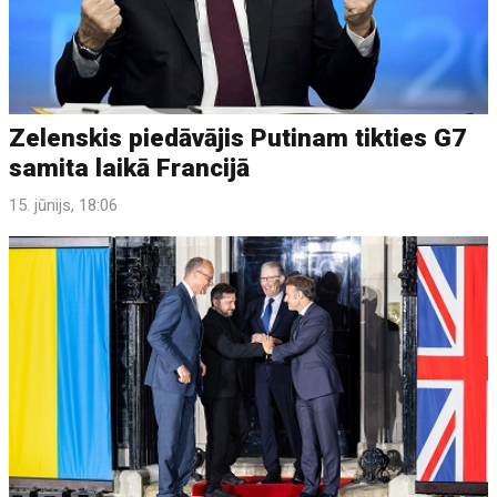
Zelenskis piedāvājis Putinam tikties G7
samita laikā Francijā
15. jūnijs, 18:06