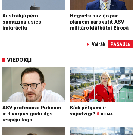
Austrālijā pērn
Hegsets paziņo par
samazinājusies
plāniem pārskatīt ASV
imigrācija
militāro klātbūtni Eiropā
Vairāk
PASAULĒ
VIEDOKĻI
ASV profesors: Putinam
Kādi pētījumi ir
ir divarpus gadu ilgs
vajadzīgi?
©
DIENA
iespēju logs