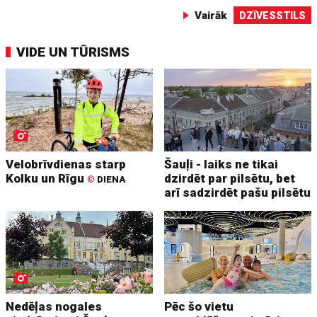
Vairāk
DZĪVESSTILS
VIDE UN TŪRISMS
Velobrīvdienas starp
Šauļi - laiks ne tikai
Kolku un Rīgu
dzirdēt par pilsētu, bet
©
DIENA
arī sadzirdēt pašu pilsētu
Nedēļas nogales
Pēc šo vietu