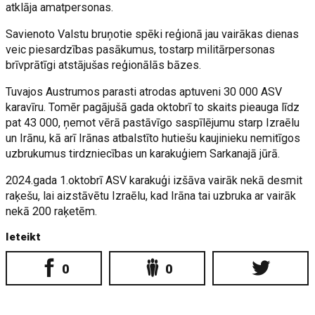
atklāja amatpersonas.
Savienoto Valstu bruņotie spēki reģionā jau vairākas dienas
veic piesardzības pasākumus, tostarp militārpersonas
brīvprātīgi atstājušas reģionālās bāzes.
Tuvajos Austrumos parasti atrodas aptuveni 30 000 ASV
karavīru. Tomēr pagājušā gada oktobrī to skaits pieauga līdz
pat 43 000, ņemot vērā pastāvīgo saspīlējumu starp Izraēlu
un Irānu, kā arī Irānas atbalstīto hutiešu kaujinieku nemitīgos
uzbrukumus tirdzniecības un karakuģiem Sarkanajā jūrā.
2024.gada 1.oktobrī ASV karakuģi izšāva vairāk nekā desmit
raķešu, lai aizstāvētu Izraēlu, kad Irāna tai uzbruka ar vairāk
nekā 200 raķetēm.
Ieteikt
0
0