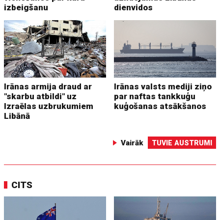
izbeigšanu
dienvidos
Irānas armija draud ar
Irānas valsts mediji ziņo
"skarbu atbildi" uz
par naftas tankkuģu
Izraēlas uzbrukumiem
kuģošanas atsākšanos
Libānā
Vairāk
TUVIE AUSTRUMI
CITS