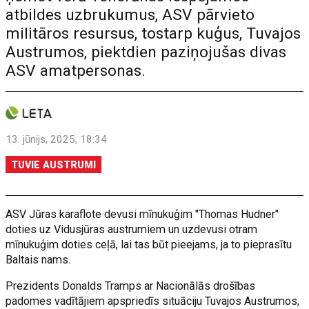
atbildes uzbrukumus, ASV pārvieto
militāros resursus, tostarp kuģus, Tuvajos
Austrumos, piektdien paziņojušas divas
ASV amatpersonas.
13. jūnijs, 2025, 18:34
TUVIE AUSTRUMI
ASV Jūras karaflote devusi mīnukuģim "Thomas Hudner"
doties uz Vidusjūras austrumiem un uzdevusi otram
mīnukuģim doties ceļā, lai tas būt pieejams, ja to pieprasītu
Baltais nams.
Prezidents Donalds Tramps ar Nacionālās drošības
padomes vadītājiem apspriedīs situāciju Tuvajos Austrumos,