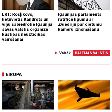
LRT: Rosļikovs,
Igaunijas parlaments
lietuvietis Kandrots un
ratificē līgumu ar
viņu sabiedrotie Igaunijā
Zviedriju par cietumu
savās valstīs organizē
kameru iznomāšanu
kustības neuzticības
vairošanai
Vairāk
BALTIJAS VALSTIS
EIROPA