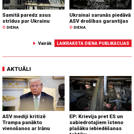
Samitā paredz asus
Ukrainai sarunās piedāvā
strīdus par Ukrainu
ASV drošības garantijas
©
DIENA
©
DIENA
Vairāk
LAIKRAKSTA DIENA PUBLIKĀCIJAS
AKTUĀLI
ASV mediji kritizē
EP: Krievija pret ES un
Trampa panākto
sabiedrotajiem īsteno
vienošanos ar Irānu
plašāku iebiedēšanas