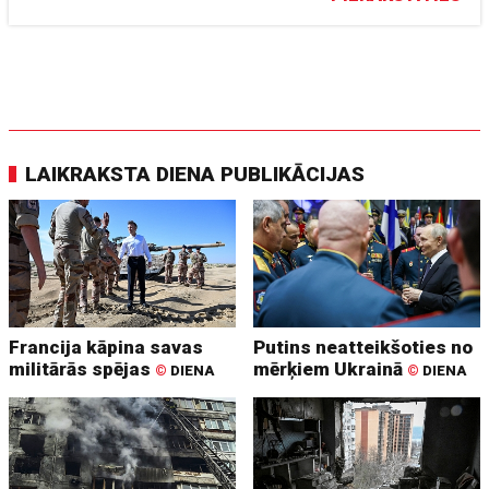
LAIKRAKSTA DIENA PUBLIKĀCIJAS
Francija kāpina savas
Putins neatteikšoties no
militārās spējas
mērķiem Ukrainā
©
DIENA
©
DIENA