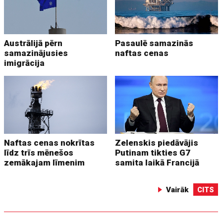
Austrālijā pērn
Pasaulē samazinās
samazinājusies
naftas cenas
imigrācija
Naftas cenas nokrītas
Zelenskis piedāvājis
līdz trīs mēnešos
Putinam tikties G7
zemākajam līmenim
samita laikā Francijā
Vairāk
CITS