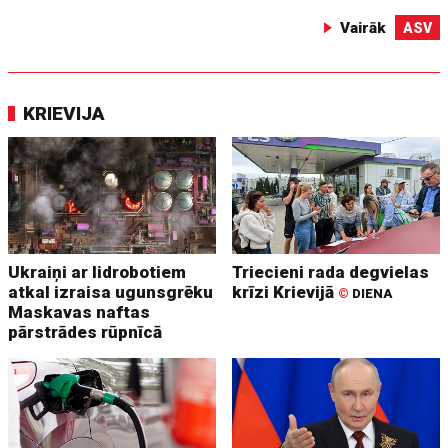
Vairāk
ASV
KRIEVIJA
Ukraiņi ar lidrobotiem
Triecieni rada degvielas
atkal izraisa ugunsgrēku
krīzi Krievijā
©
DIENA
Maskavas naftas
pārstrādes rūpnīcā