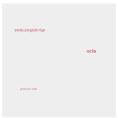
ziedu piegāde rīgā
meliorācijas darbi
octa
dziļurbums
kravu apdrošināšana
granulu katli
siltumsūknis