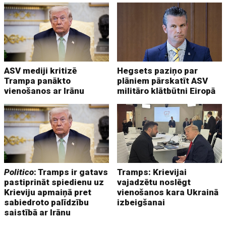
ASV mediji kritizē
Hegsets paziņo par
Trampa panākto
plāniem pārskatīt ASV
vienošanos ar Irānu
militāro klātbūtni Eiropā
Politico
: Tramps ir gatavs
Tramps: Krievijai
pastiprināt spiedienu uz
vajadzētu noslēgt
Krieviju apmaiņā pret
vienošanos kara Ukrainā
sabiedroto palīdzību
izbeigšanai
saistībā ar Irānu