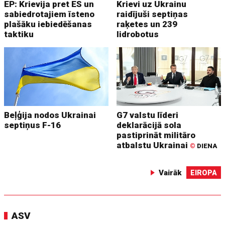
EP: Krievija pret ES un
Krievi uz Ukrainu
sabiedrotajiem īsteno
raidījuši septiņas
plašāku iebiedēšanas
raķetes un 239
taktiku
lidrobotus
Beļģija nodos Ukrainai
G7 valstu līderi
septiņus F-16
deklarācijā sola
pastiprināt militāro
atbalstu Ukrainai
©
DIENA
Vairāk
EIROPA
ASV