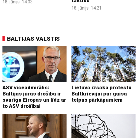
taktiku
18. jūnijs, 14:03
18. jūnijs, 14:21
BALTIJAS VALSTIS
ASV viceadmirālis:
Lietuva izsaka protestu
Baltijas jūras drošība ir
Baltkrievijai par gaisa
svarīga Eiropas un līdz ar
telpas pārkāpumiem
to ASV drošībai