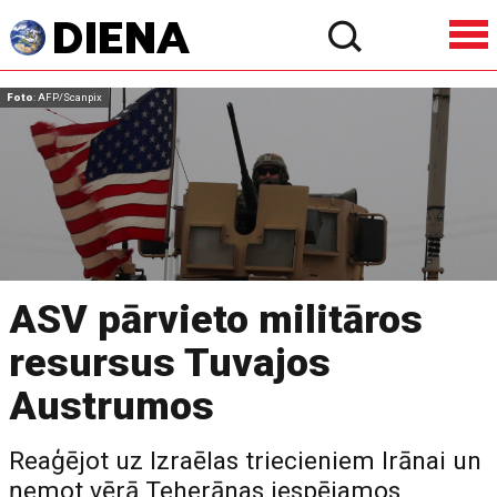
Foto
: AFP/Scanpix
ASV pārvieto militāros
resursus Tuvajos
Austrumos
Reaģējot uz Izraēlas triecieniem Irānai un
ņemot vērā Teherānas iespējamos