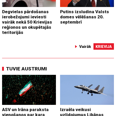
Degvielas pārdošanas
Putins izsludina Valsts
ierobežojumi ieviesti
domes vēlēšanas 20.
vairāk nekā 50 Krievijas
septembrī
reģionos un okupētajās
teritorijās
Vairāk
KRIEVIJA
TUVIE AUSTRUMI
ASV un Irāna paraksta
Izraēla veikusi
vienošanos par kara
uzlidojumus Libānas