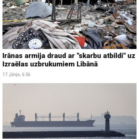
Irānas armija draud ar "skarbu atbildi" uz
Izraēlas uzbrukumiem Libānā
17. jūnijs, 6:56