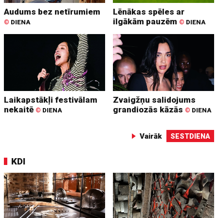
Audums bez netīrumiem
Lēnākas spēles ar
ilgākām pauzēm
©
DIENA
©
DIENA
Laikapstākļi festivālam
Zvaigžņu salidojums
nekaitē
grandiozās kāzās
©
DIENA
©
DIENA
Vairāk
SESTDIENA
KDI