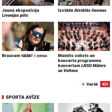
Jauna ekspozīcija
Izstāde
Atstātās liesmas
Livonijas pilis
Braucam tālāk!
Mainīts solists un
©
DIENA
koncerta programma
koncertam
LNSO Mālers
un Voltons
Vairāk
KDI
SPORTA AVĪZE