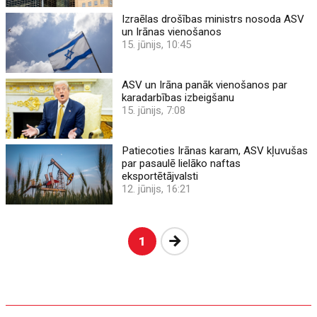
Izraēlas drošības ministrs nosoda ASV
un Irānas vienošanos
15. jūnijs, 10:45
ASV un Irāna panāk vienošanos par
karadarbības izbeigšanu
15. jūnijs, 7:08
Patiecoties Irānas karam, ASV kļuvušas
par pasaulē lielāko naftas
eksportētājvalsti
12. jūnijs, 16:21
Nākošā
1