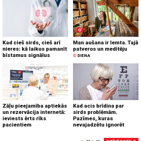
Kad cieš sirds, cieš arī
Man aušana ir lemta. Tajā
nieres: kā laikus pamanīt
patveros un meditēju
bīstamus signālus
©
DIENA
Zāļu pieejamība aptiekās
Kad acis brīdina par
un rezervācija internetā:
sirds problēmām.
ieviests ērts rīks
Pazīmes, kuras
pacientiem
nevajadzētu ignorēt