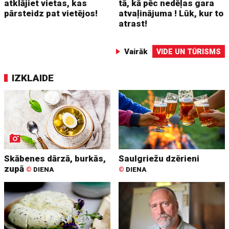
atklājiet vietas, kas
tā, kā pēc nedēļas gara
pārsteidz pat vietējos!
atvaļinājuma ! Lūk, kur to
atrast!
Vairāk
VIDE UN TŪRISMS
IZKLAIDE
Skābenes dārzā, burkās,
Saulgriežu dzērieni
zupā
©
DIENA
©
DIENA