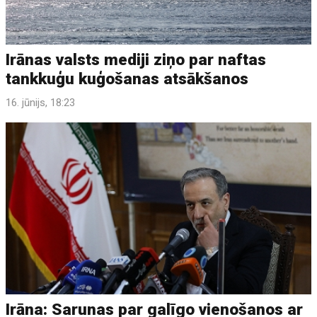
Irānas valsts mediji ziņo par naftas
tankkuģu kuģošanas atsākšanos
16. jūnijs, 18:23
Irāna: Sarunas par galīgo vienošanos ar