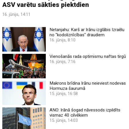
ASV varētu sākties piektdien
16. jūnijs, 14:11
Netanjahu: Karš ar Irānu izglābis Izraēlu
no "kodoliznīcības" draudiem
16. jūnijs, 8:10
Vienošanās rada optimismu naftas tirgū
16. jūnijs, 7:16
Makrons brīdina Irānu neieviest nodevas
Hormuza šaurumā
15. jūnijs, 16:58
ANO: Irānā šogad nāvessods izpildīts
vismaz 40 cilvēkiem
15. jūnijs, 14:03