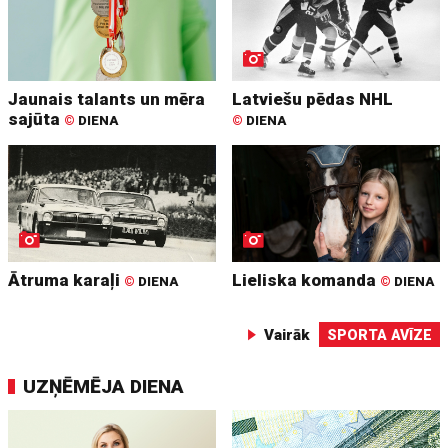
Jaunais talants un mēra
Latviešu pēdas NHL
sajūta
©
DIENA
©
DIENA
Ātruma karaļi
Lieliska komanda
©
DIENA
©
DIENA
Vairāk
SPORTA AVĪZE
UZŅĒMĒJA DIENA