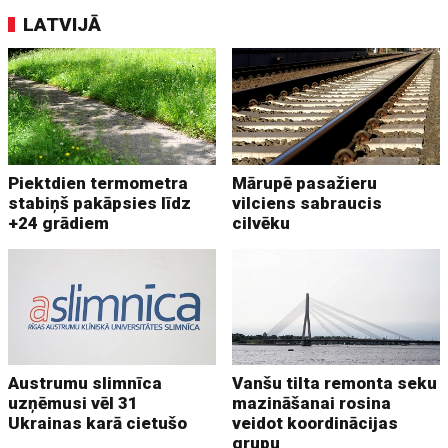
LATVIJĀ
Piektdien termometra
Mārupē pasažieru
stabiņš pakāpsies līdz
vilciens sabraucis
+24 grādiem
cilvēku
Austrumu slimnīca
Vanšu tilta remonta seku
uzņēmusi vēl 31
mazināšanai rosina
Ukrainas karā cietušo
veidot koordinācijas
grupu