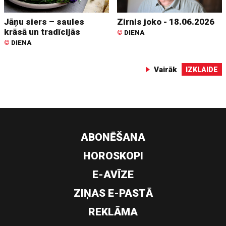
Jāņu siers – saules
Zirnis joko - 18.06.2026
krāsā un tradīcijās
©
DIENA
©
DIENA
Vairāk
IZKLAIDE
ABONĒŠANA
HOROSKOPI
E-AVĪZE
ZIŅAS E-PASTĀ
REKLĀMA