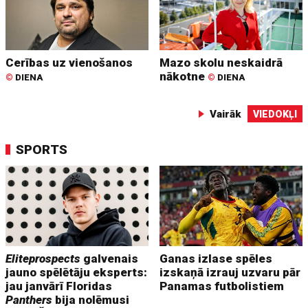
Cerības uz vienošanos
Mazo skolu neskaidrā
nākotne
©
DIENA
©
DIENA
Vairāk
VIEDOKĻI
SPORTS
Eliteprospects
galvenais
Ganas izlase spēles
jauno spēlētāju eksperts:
izskaņā izrauj uzvaru pār
jau janvārī Floridas
Panamas futbolistiem
Panthers
bija nolēmusi