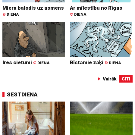
Miera balodis uz asmens
Ar mīlestību no Rīgas
©
DIENA
©
DIENA
Īres cietumi
Bīstamie zaķi
©
DIENA
©
DIENA
Vairāk
CITI
SESTDIENA