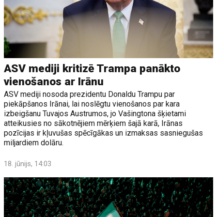
ASV mediji kritizē Trampa panākto
vienošanos ar Irānu
ASV mediji nosoda prezidentu Donaldu Trampu par
piekāpšanos Irānai, lai noslēgtu vienošanos par kara
izbeigšanu Tuvajos Austrumos, jo Vašingtona šķietami
atteikusies no sākotnējiem mērķiem šajā karā, Irānas
pozīcijas ir kļuvušas spēcīgākas un izmaksas sasniegušas
miljardiem dolāru.
18. jūnijs, 14:03