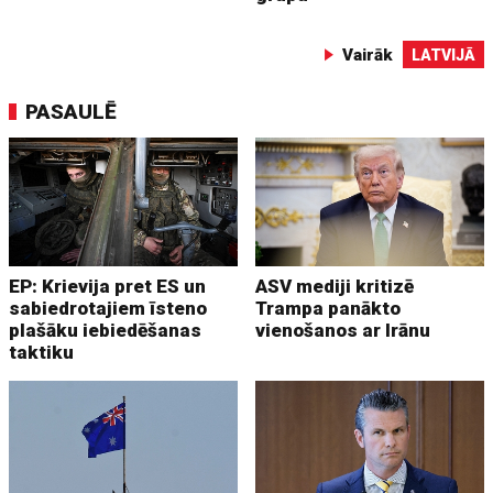
Vairāk
LATVIJĀ
PASAULĒ
EP: Krievija pret ES un
ASV mediji kritizē
sabiedrotajiem īsteno
Trampa panākto
plašāku iebiedēšanas
vienošanos ar Irānu
taktiku