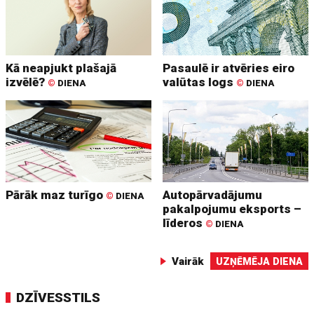
Kā neapjukt plašajā
Pasaulē ir atvēries eiro
izvēlē?
valūtas logs
©
DIENA
©
DIENA
Pārāk maz turīgo
Autopārvadājumu
©
DIENA
pakalpojumu eksports –
līderos
©
DIENA
Vairāk
UZŅĒMĒJA DIENA
DZĪVESSTILS