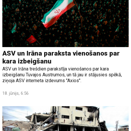
ASV un Irāna paraksta vienošanos par
kara izbeigšanu
ASV un Irāna trešdien parakstīja vienošanos par kara
izbeigšanu Tuvajos Austrumos, un tā jau ir stājusies spēkā,
ziņoja ASV interneta izdevums "Axios".
18. jūnijs, 6:56