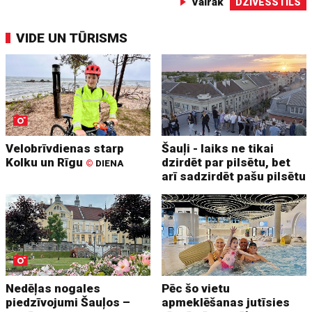
Vairāk
DZĪVESSTILS
VIDE UN TŪRISMS
Velobrīvdienas starp
Šauļi - laiks ne tikai
Kolku un Rīgu
dzirdēt par pilsētu, bet
©
DIENA
arī sadzirdēt pašu pilsētu
Nedēļas nogales
Pēc šo vietu
piedzīvojumi Šauļos –
apmeklēšanas jutīsies