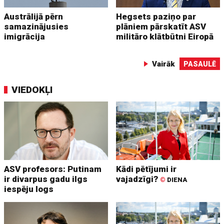
Austrālijā pērn
Hegsets paziņo par
samazinājusies
plāniem pārskatīt ASV
imigrācija
militāro klātbūtni Eiropā
Vairāk
PASAULĒ
VIEDOKĻI
ASV profesors: Putinam
Kādi pētījumi ir
ir divarpus gadu ilgs
vajadzīgi?
©
DIENA
iespēju logs