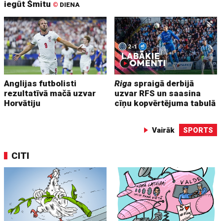
iegūt Šmitu
©
DIENA
Anglijas futbolisti
Riga
spraigā derbijā
rezultatīvā mačā uzvar
uzvar RFS un saasina
Horvātiju
cīņu kopvērtējuma tabulā
Vairāk
SPORTS
CITI