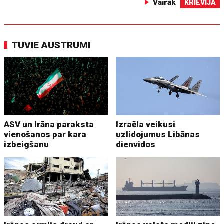
Vairāk
KRIEVIJA
TUVIE AUSTRUMI
ASV un Irāna paraksta
Izraēla veikusi
vienošanos par kara
uzlidojumus Libānas
izbeigšanu
dienvidos