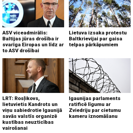
ASV viceadmirālis:
Lietuva izsaka protestu
Baltijas jūras drošība ir
Baltkrievijai par gaisa
svarīga Eiropas un līdz ar
telpas pārkāpumiem
to ASV drošībai
LRT: Rosļikovs,
Igaunijas parlaments
lietuvietis Kandrots un
ratificē līgumu ar
viņu sabiedrotie Igaunijā
Zviedriju par cietumu
savās valstīs organizē
kameru iznomāšanu
kustības neuzticības
vairošanai