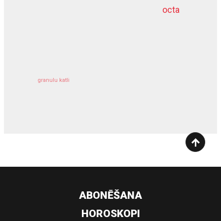
octa
dziļurbums
kravu apdrošināšana
granulu katli
siltumsūknis
ABONĒŠANA
HOROSKOPI