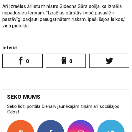
Arī Izraēlas ārlietu ministrs Gideons Sārs solīja, ka Izraēla
nepadosies teroram. "Izraēlas pārstāvji visā pasaulē ir
pastāvīgi pakļauti paaugstinātam riskam, īpaši šajos laikos,"
viņš piebilda.
Ieteikt
0
0
SEKO MUMS
Seko līdzi portāla Diena.lv jaunākajām ziņām arī sociālajos
tīklos!