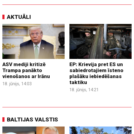
AKTUĀLI
ASV mediji kritizē
EP: Krievija pret ES un
Trampa panākto
sabiedrotajiem īsteno
vienošanos ar Irānu
plašāku iebiedēšanas
taktiku
18. jūnijs, 14:03
18. jūnijs, 14:21
BALTIJAS VALSTIS