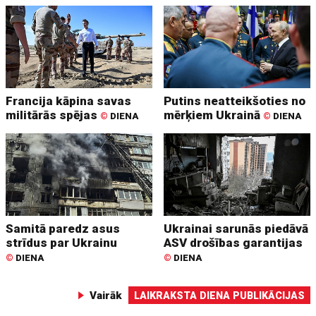
Francija kāpina savas
Putins neatteikšoties no
militārās spējas
mērķiem Ukrainā
©
DIENA
©
DIENA
Samitā paredz asus
Ukrainai sarunās piedāvā
strīdus par Ukrainu
ASV drošības garantijas
©
DIENA
©
DIENA
Vairāk
LAIKRAKSTA DIENA PUBLIKĀCIJAS