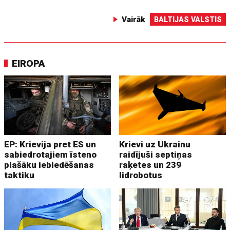
Vairāk
BALTIJAS VALSTIS
EIROPA
EP: Krievija pret ES un
Krievi uz Ukrainu
sabiedrotajiem īsteno
raidījuši septiņas
plašāku iebiedēšanas
raķetes un 239
taktiku
lidrobotus