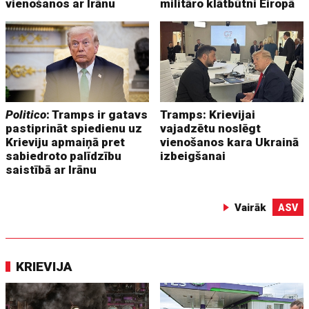
vienošanos ar Irānu
militāro klātbūtni Eiropā
Politico
: Tramps ir gatavs
Tramps: Krievijai
pastiprināt spiedienu uz
vajadzētu noslēgt
Krieviju apmaiņā pret
vienošanos kara Ukrainā
sabiedroto palīdzību
izbeigšanai
saistībā ar Irānu
Vairāk
ASV
KRIEVIJA