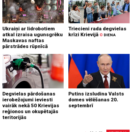
Ukraiņi ar lidrobotiem
Triecieni rada degvielas
atkal izraisa ugunsgrēku
krīzi Krievijā
©
DIENA
Maskavas naftas
pārstrādes rūpnīcā
Degvielas pārdošanas
Putins izsludina Valsts
ierobežojumi ieviesti
domes vēlēšanas 20.
vairāk nekā 50 Krievijas
septembrī
reģionos un okupētajās
teritorijās