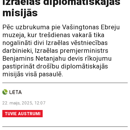
Izraēlas diplomātiskajās
misijās
Pēc uzbrukuma pie Vašingtonas Ebreju
muzeja, kur trešdienas vakarā tika
nogalināti divi Izraēlas vēstniecības
darbinieki, Izraēlas premjerministrs
Benjamins Netanjahu devis rīkojumu
pastiprināt drošību diplomātiskajās
misijās visā pasaulē.
22. maijs, 2025, 12:07
TUVIE AUSTRUMI