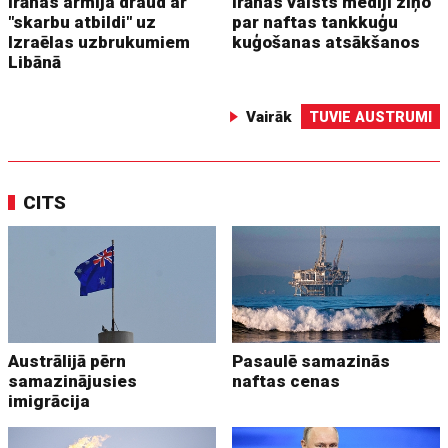
Irānas armija draud ar
Irānas valsts mediji ziņo
"skarbu atbildi" uz
par naftas tankkuģu
Izraēlas uzbrukumiem
kuģošanas atsākšanos
Libānā
Vairāk
TUVIE AUSTRUMI
CITS
Austrālijā pērn
Pasaulē samazinās
samazinājusies
naftas cenas
imigrācija