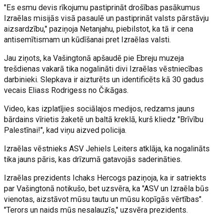
"Es esmu devis rīkojumu pastiprināt drošības pasākumus
Izraēlas misijās visā pasaulē un pastiprināt valsts pārstāvju
aizsardzību," paziņoja Netanjahu, piebilstot, ka tā ir cena
antisemītismam un kūdīšanai pret Izraēlas valsti.
Jau ziņots, ka Vašingtonā apšaudē pie Ebreju muzeja
trešdienas vakarā tika nogalināti divi Izraēlas vēstniecības
darbinieki. Slepkava ir aizturēts un identificēts kā 30 gadus
vecais Eliass Rodrigess no Čikāgas.
Video, kas izplatījies sociālajos medijos, redzams jauns
bārdains vīrietis žaketē un baltā kreklā, kurš kliedz "Brīvību
Palestīnai!", kad viņu aizved policija.
Izraēlas vēstnieks ASV Jehiels Leiters atklāja, ka nogalināts
tika jauns pāris, kas drīzumā gatavojās saderināties.
Izraēlas prezidents Ichaks Hercogs paziņoja, ka ir satriekts
par Vašingtonā notikušo, bet uzsvēra, ka "ASV un Izraēla būs
vienotas, aizstāvot mūsu tautu un mūsu kopīgās vērtības".
"Terors un naids mūs nesalauzīs," uzsvēra prezidents.