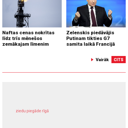
Naftas cenas nokrītas
Zelenskis piedāvājis
līdz trīs mēnešos
Putinam tikties G7
zemākajam līmenim
samita laikā Francijā
Vairāk
CITS
ziedu piegāde rīgā
meliorācijas darbi