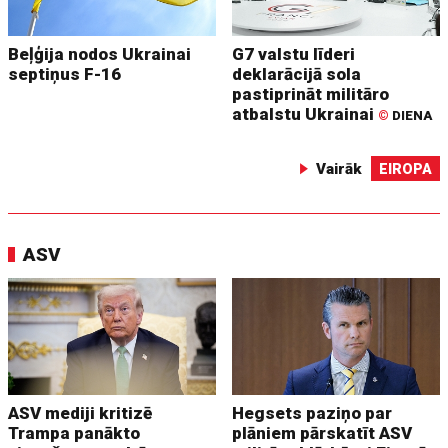
Beļģija nodos Ukrainai
G7 valstu līderi
septiņus F-16
deklarācijā sola
pastiprināt militāro
atbalstu Ukrainai
©
DIENA
Vairāk
EIROPA
ASV
ASV mediji kritizē
Hegsets paziņo par
Trampa panākto
plāniem pārskatīt ASV