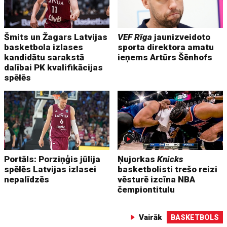
Šmits un Žagars Latvijas
VEF Rīga
jaunizveidoto
basketbola izlases
sporta direktora amatu
kandidātu sarakstā
ieņems Artūrs Šēnhofs
dalībai PK kvalifikācijas
spēlēs
Portāls: Porziņģis jūlija
Ņujorkas
Knicks
spēlēs Latvijas izlasei
basketbolisti trešo reizi
nepalīdzēs
vēsturē izcīna NBA
čempiontitulu
Vairāk
BASKETBOLS