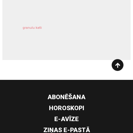
kravu apdrošināšana
granulu katli
siltumsūknis
ABONĒŠANA
HOROSKOPI
E-AVĪZE
ZIŅAS E-PASTĀ