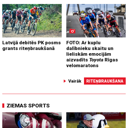
Latvijā debitēs PK posms
FOTO: Ar kuplu
grants riteņbraukšanā
dalībnieku skaitu un
lieliskām emocijām
aizvadīts
Toyota
Rīgas
velomaratons
Vairāk
RITEŅBRAUKŠANA
ZIEMAS SPORTS