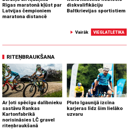
Rīgas maratonā kļūst par
diskvalifikāciju
Latvijas čempioniem
Baltkrievijas sportistiem
maratona distancē
Vairāk
VIEGLATLĒTIKA
RITEŅBRAUKŠANA
Ar ļoti spēcīgu dalībnieku
Pluto Igaunijā izcīna
sastāvu Rankas
karjeras līdz šim lielāko
Kartonfabrikā
uzvaru
norisināsies LČ gravel
riteņbraukšanā