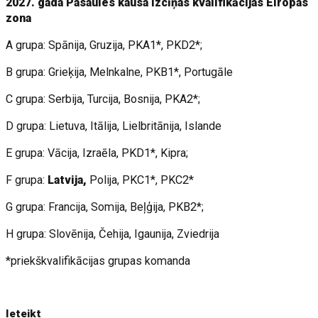
2027. gada Pasaules kausa izcīņas kvalifikācijas Eiropas
zona
A grupa: Spānija, Gruzija, PKA1*, PKD2*;
B grupa: Grieķija, Melnkalne, PKB1*, Portugāle
C grupa: Serbija, Turcija, Bosnija, PKA2*;
D grupa: Lietuva, Itālija, Lielbritānija, Islande
E grupa: Vācija, Izraēla, PKD1*, Kipra;
F grupa:
Latvija,
Polija, PKC1*, PKC2*
G grupa: Francija, Somija, Beļģija, PKB2*;
H grupa: Slovēnija, Čehija, Igaunija, Zviedrija
*priekškvalifikācijas grupas komanda
Ieteikt