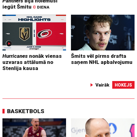
Panthers
bija nolēmusi
iegūt Šmitu
©
DIENA
Hurricanes
nonāk vienas
Šmits vēl pirms drafta
uzvaras attālumā no
saņem NHL apbalvojumu
Stenlija kausa
Vairāk
HOKEJS
BASKETBOLS