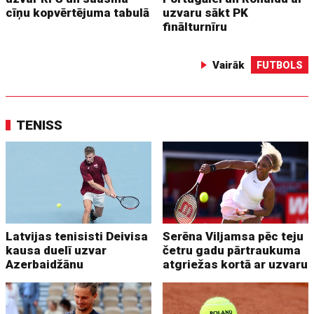
cīņu kopvērtējuma tabulā
uzvaru sākt PK
finālturnīru
Vairāk
FUTBOLS
TENISS
Latvijas tenisisti Deivisa
Serēna Viljamsa pēc teju
kausa duelī uzvar
četru gadu pārtraukuma
Azerbaidžānu
atgriežas kortā ar uzvaru