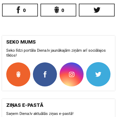
0
0
SEKO MUMS
Seko līdzi portāla Diena.lv jaunākajām ziņām arī sociālajos
tīklos!
ZIŅAS E-PASTĀ
Saņem Diena.lv aktuālās ziņas e-pastā!