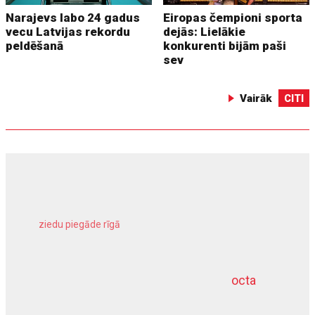
Narajevs labo 24 gadus
Eiropas čempioni sporta
vecu Latvijas rekordu
dejās: Lielākie
peldēšanā
konkurenti bijām paši
sev
Vairāk
CITI
ziedu piegāde rīgā
meliorācijas darbi
octa
dziļurbums