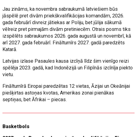
Jau zināms, ka novembra sabraukumā latviešiem būs
jāspēlē pret divām priekškvalifikācijas komandām, 2026.
gada februārī divreiz jātiekas ar Poliju, bet jūlija sākumā
vēlreiz pret pirmajām divām pretiniecēm. Otrais posms tiks
izspēlēts sabraukumos 2026. gada augustā un novembrī, kā
arī 2027. gada februārī. Finālturnīrs 2027. gadā paredzēts
Katarā.
Latvijas izlase Pasaules kausa izcīņā līdz šim vienīgo reizi
spēlēja 2023. gadā, kad Indonēzijā un Filipīnās izcīnīja piekto
vietu.
Finālturnīrā Eiropai paredzētas 12 vietas, Āzijai un Okeānijai
piešķirtas astoņas kvotas, Amerikas zonai pienākas
septiņas, bet Āfrikai – piecas.
Basketbols