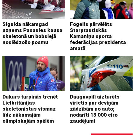
Sigulda nākamgad
Fogelis pārvēlēts
uzņems Pasaules kausa
Starptautiskās
skeletonā un bobslejā
Kamaniņu sporta
noslēdzošo posmu
federācijas prezidenta
amatā
Dukurs turpinās trenēt
Daugavpilī aizturēts
Lielbritānijas
vīrietis par deviņām
skeletonistus vismaz
zādzībām no auto;
līdz nākamajām
nodarīti 13 000 eiro
olimpiskajām spēlēm
zaudējumi