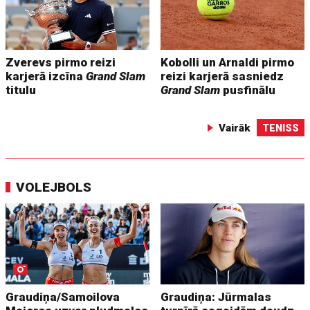
Zverevs pirmo reizi
Kobolli un Arnaldi pirmo
karjerā izcīna
Grand Slam
reizi karjerā sasniedz
titulu
Grand Slam
pusfinālu
Vairāk
TENISS
VOLEJBOLS
Graudiņa/Samoilova
Graudiņa: Jūrmalas