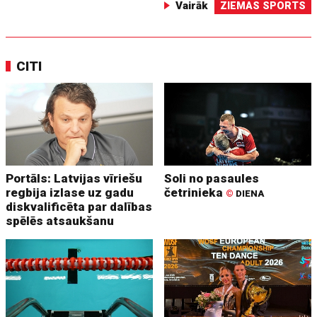
Vairāk
ZIEMAS SPORTS
CITI
Portāls: Latvijas vīriešu
Soli no pasaules
regbija izlase uz gadu
četrinieka
©
DIENA
diskvalificēta par dalības
spēlēs atsaukšanu