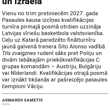
un Izraēla
Vienu no trim pretiniecēm 2027. gada
Pasaules kausa izcīņas kvalifikācijas
turnīra pirmajā posmā otrdien uzzināja
Latvijas vīriešu basketbola valstsvienība.
Ceļu uz Katarā paredzēto finālturnīru
jaunā galvenā trenera Sito Alonso vadībā
Trīs zvaigznes
rudenī sāks pret Poliju un
divām labākajām priekškvalifikācijas C
grupas komandām – Austriju, Bulgāriju
vai Nīderlandi. Kvalifikācijas otrajā posmā
var iznākt tikšanās ar pašreizējo pasaules
čempioni Vāciju.
ARMANDS SAMETIS
Diena