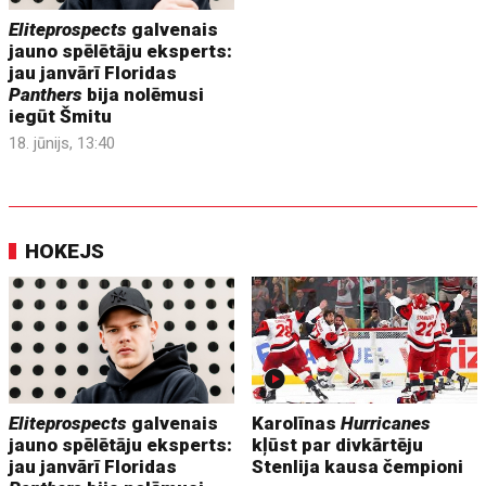
Eliteprospects
galvenais
jauno spēlētāju eksperts:
jau janvārī Floridas
Panthers
bija nolēmusi
iegūt Šmitu
18. jūnijs, 13:40
HOKEJS
Eliteprospects
galvenais
Karolīnas
Hurricanes
jauno spēlētāju eksperts:
kļūst par divkārtēju
jau janvārī Floridas
Stenlija kausa čempioni