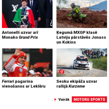
Antonelli uzvar arī
Ķegumā MXGP klasē
Monako
Grand Prix
Latviju pārstāvēs Jonass
un Kokins
Ferrari
pagarina
Sesku ekipāža uzvar
vienošanos ar Leklēru
rallijā
Kurzeme
Vairāk
MOTORU SPORTS