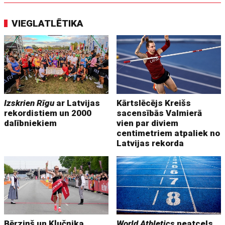
VIEGLATLĒTIKA
Izskrien Rīgu
ar Latvijas
Kārtslēcējs Kreišs
rekordistiem un 2000
sacensībās Valmierā
dalībniekiem
vien par diviem
centimetriem atpaliek no
Latvijas rekorda
Bērziņš un Kļučņika
World Athletics
neatcels