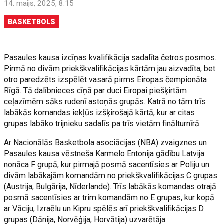
14. maijs, 2025, 8:15
BASKETBOLS
Pasaules kausa izcīņas kvalifikācija sadalīta četros posmos.
Pirmā no divām priekškvalifikācijas kārtām jau aizvadīta, bet
otro paredzēts izspēlēt vasarā pirms Eiropas čempionāta
Rīgā. Tā dalībnieces cīņā par duci Eiropai piešķirtām
ceļazīmēm sāks rudenī astoņās grupās. Katrā no tām trīs
labākās komandas iekļūs izšķirošajā kārtā, kur ar citas
grupas labāko trijnieku sadalīs pa trīs vietām finālturnīrā.
Ar Nacionālās Basketbola asociācijas (NBA) zvaigznes un
Pasaules kausa vēstneša Karmelo Entonija gādību Latvija
nonāca F grupā, kur pirmajā posmā sacentīsies ar Poliju un
divām labākajām komandām no priekškvalifikācijas C grupas
(Austrija, Bulgārija, Nīderlande). Trīs labākās komandas otrajā
posmā sacentīsies ar trim komandām no E grupas, kur kopā
ar Vāciju, Izraēlu un Kipru spēlēs arī priekškvalifikācijas D
grupas (Dānija, Norvēģija, Horvātija) uzvarētāja.