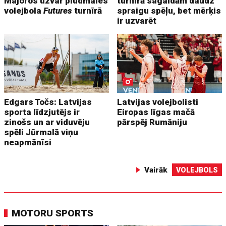
Majoros uzvar pludmales
turnīrā sagaidām daudz
volejbola
Futures
turnīrā
spraigu spēļu, bet mērķis
ir uzvarēt
Edgars Točs: Latvijas
Latvijas volejbolisti
sporta līdzjutējs ir
Eiropas līgas mačā
zinošs un ar viduvēju
pārspēj Rumāniju
spēli Jūrmalā viņu
neapmānīsi
Vairāk
VOLEJBOLS
MOTORU SPORTS