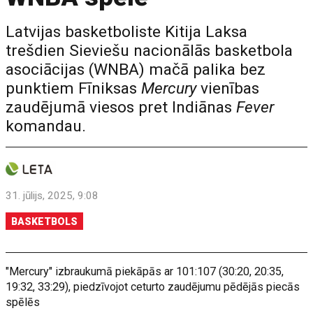
Latvijas basketboliste Kitija Laksa
trešdien Sieviešu nacionālās basketbola
asociācijas (WNBA) mačā palika bez
punktiem Fīniksas
Mercury
vienības
zaudējumā viesos pret Indiānas
Fever
komandau.
31. jūlijs, 2025, 9:08
BASKETBOLS
"Mercury" izbraukumā piekāpās ar 101:107 (30:20, 20:35,
19:32, 33:29), piedzīvojot ceturto zaudējumu pēdējās piecās
spēlēs