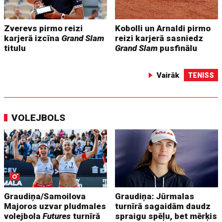
Zverevs pirmo reizi
Kobolli un Arnaldi pirmo
karjerā izcīna
Grand Slam
reizi karjerā sasniedz
titulu
Grand Slam
pusfinālu
Vairāk
TENISS
VOLEJBOLS
Graudiņa/Samoilova
Graudiņa: Jūrmalas
Majoros uzvar pludmales
turnīrā sagaidām daudz
volejbola
Futures
turnīrā
spraigu spēļu, bet mērķis