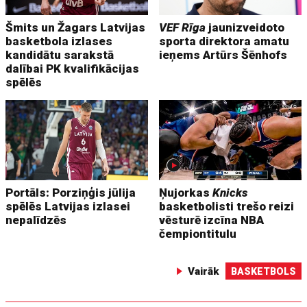
Šmits un Žagars Latvijas
VEF Rīga
jaunizveidoto
basketbola izlases
sporta direktora amatu
kandidātu sarakstā
ieņems Artūrs Šēnhofs
dalībai PK kvalifikācijas
spēlēs
Portāls: Porziņģis jūlija
Ņujorkas
Knicks
spēlēs Latvijas izlasei
basketbolisti trešo reizi
nepalīdzēs
vēsturē izcīna NBA
čempiontitulu
Vairāk
BASKETBOLS