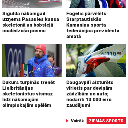
Sigulda nākamgad
Fogelis pārvēlēts
uzņems Pasaules kausa
Starptautiskās
skeletonā un bobslejā
Kamaniņu sporta
noslēdzošo posmu
federācijas prezidenta
amatā
Dukurs turpinās trenēt
Daugavpilī aizturēts
Lielbritānijas
vīrietis par deviņām
skeletonistus vismaz
zādzībām no auto;
līdz nākamajām
nodarīti 13 000 eiro
olimpiskajām spēlēm
zaudējumi
Vairāk
ZIEMAS SPORTS