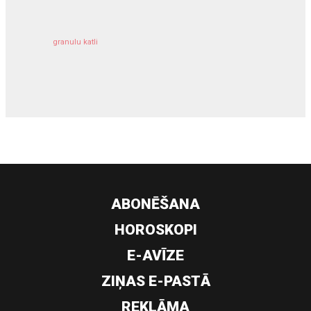
granulu katli
siltumsūknis
ABONĒŠANA
HOROSKOPI
E-AVĪZE
ZIŅAS E-PASTĀ
REKLĀMA