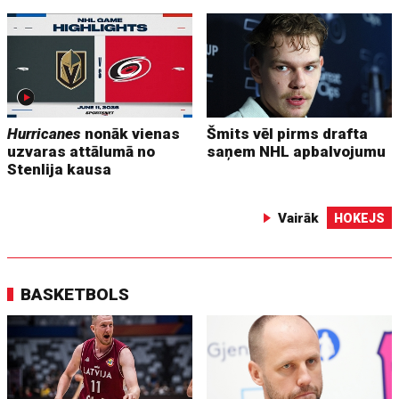
Hurricanes
nonāk vienas
Šmits vēl pirms drafta
uzvaras attālumā no
saņem NHL apbalvojumu
Stenlija kausa
Vairāk
HOKEJS
BASKETBOLS