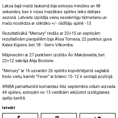
Laksa šajā mačā laukumā bija astoņas minūtes un 48
sekundes, kas ir viņas mazākais spēles laiks debijas
sezonā. Latviete izpildīja vienu nesekmīgu tālmetienu un
maču noslēdza ar sliktāko +/- rādītāju spēlē -13.
Rezultatīvākā "Mercury" rindās ar 32+15 un septiņām
rezultatīvām piespēlēm bija Alisa Tomasa, 22 punktus guva
Kalea Kūpere, bet 18 - Semi Vitkomba.
Mājiniecēm ar 27 punktiem izcēlās Āri Makdonalda, bet
22+12 sakrāja Alija Bostone.
"Mercury" ar 16 uzvarām 26 spēlēs kopvērtējumā saglabā
trešo vietu, kamēr "Fever" ar bilanci 15-12 ir sestajā pozīcijā.
WNBA pamatturnīrā komandas līdz septembra vidum aizvada
44 spēles, astoņām no 13 vienībām iekļūstot izslēgšanas
spēļu turnīrā.
Ieteikt