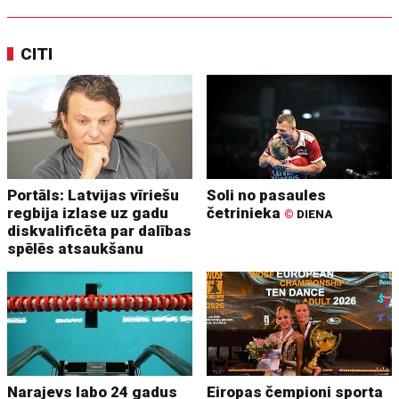
CITI
Portāls: Latvijas vīriešu
Soli no pasaules
regbija izlase uz gadu
četrinieka
©
DIENA
diskvalificēta par dalības
spēlēs atsaukšanu
Narajevs labo 24 gadus
Eiropas čempioni sporta