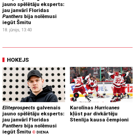
jauno spēlētāju eksperts:
jau janvārī Floridas
Panthers
bija nolēmusi
iegūt Šmitu
18. jūnijs, 13:40
HOKEJS
Eliteprospects
galvenais
Karolīnas
Hurricanes
jauno spēlētāju eksperts:
kļūst par divkārtēju
jau janvārī Floridas
Stenlija kausa čempioni
Panthers
bija nolēmusi
iegūt Šmitu
©
DIENA