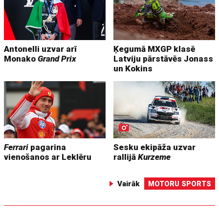
Antonelli uzvar arī
Ķegumā MXGP klasē
Monako
Grand Prix
Latviju pārstāvēs Jonass
un Kokins
Ferrari
pagarina
Sesku ekipāža uzvar
vienošanos ar Leklēru
rallijā
Kurzeme
Vairāk
MOTORU SPORTS