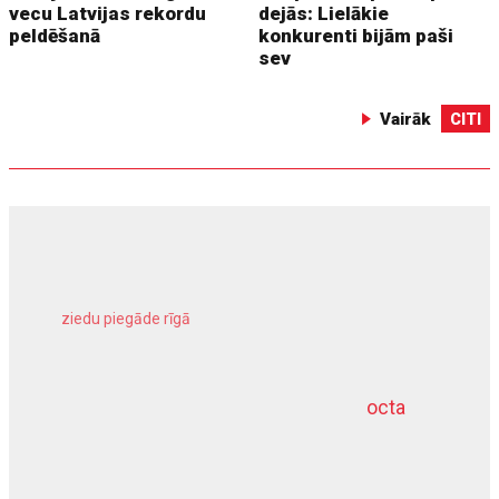
vecu Latvijas rekordu
dejās: Lielākie
peldēšanā
konkurenti bijām paši
sev
Vairāk
CITI
ziedu piegāde rīgā
meliorācijas darbi
octa
dziļurbums
kravu apdrošināšana