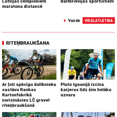
Latvijas čempioniem
Baltkrievijas sportistiem
maratona distancē
Vairāk
VIEGLATLĒTIKA
RITEŅBRAUKŠANA
Ar ļoti spēcīgu dalībnieku
Pluto Igaunijā izcīna
sastāvu Rankas
karjeras līdz šim lielāko
Kartonfabrikā
uzvaru
norisināsies LČ gravel
riteņbraukšanā