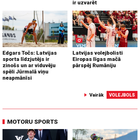
ir uzvarēt
Edgars Točs: Latvijas
Latvijas volejbolisti
sporta līdzjutējs ir
Eiropas līgas mačā
zinošs un ar viduvēju
pārspēj Rumāniju
spēli Jūrmalā viņu
neapmānīsi
Vairāk
VOLEJBOLS
MOTORU SPORTS