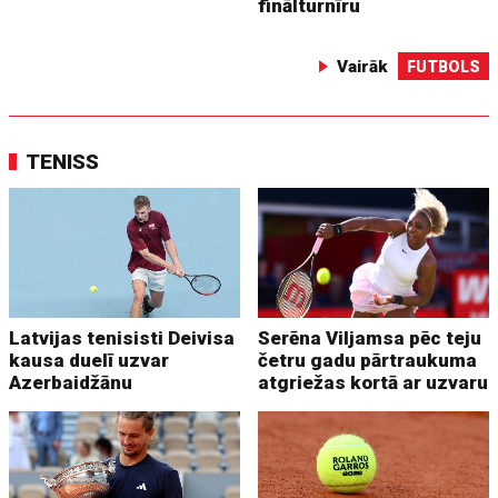
finālturnīru
Vairāk
FUTBOLS
TENISS
Latvijas tenisisti Deivisa
Serēna Viljamsa pēc teju
kausa duelī uzvar
četru gadu pārtraukuma
Azerbaidžānu
atgriežas kortā ar uzvaru