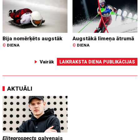
Bija nomērķēts augstāk
Augstākā līmeņa ātrumā
©
DIENA
©
DIENA
Vairāk
LAIKRAKSTA DIENA PUBLIKĀCIJAS
AKTUĀLI
Eliteprospects
galvenais