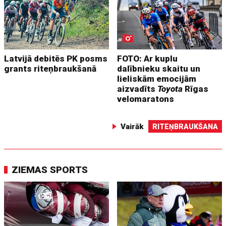
Latvijā debitēs PK posms
FOTO: Ar kuplu
grants riteņbraukšanā
dalībnieku skaitu un
lieliskām emocijām
aizvadīts
Toyota
Rīgas
velomaratons
Vairāk
RITEŅBRAUKŠANA
ZIEMAS SPORTS