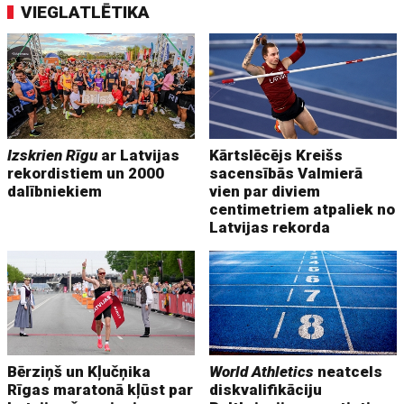
VIEGLATLĒTIKA
Izskrien Rīgu
ar Latvijas
Kārtslēcējs Kreišs
rekordistiem un 2000
sacensībās Valmierā
dalībniekiem
vien par diviem
centimetriem atpaliek no
Latvijas rekorda
Bērziņš un Kļučņika
World Athletics
neatcels
Rīgas maratonā kļūst par
diskvalifikāciju