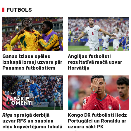
FUTBOLS
Ganas izlase spēles
Anglijas futbolisti
izskaņā izrauj uzvaru pār
rezultatīvā mačā uzvar
Panamas futbolistiem
Horvātiju
Riga
spraigā derbijā
Kongo DR futbolisti liedz
uzvar RFS un saasina
Portugālei un Ronaldu ar
cīņu kopvērtējuma tabulā
uzvaru sākt PK