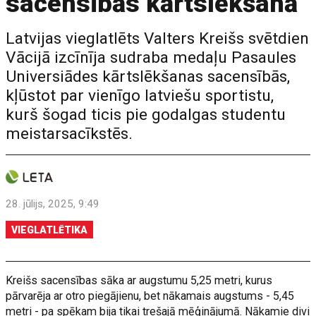
sacensībās kārtslēkšanā
Latvijas vieglatlēts Valters Kreišs svētdien
Vācijā izcīnīja sudraba medaļu Pasaules
Universiādes kārtslēkšanas sacensībās,
kļūstot par vienīgo latviešu sportistu,
kurš šogad ticis pie godalgas studentu
meistarsacīkstēs.
28. jūlijs, 2025, 9:49
VIEGLATLĒTIKA
Kreišs sacensības sāka ar augstumu 5,25 metri, kurus
pārvarēja ar otro piegājienu, bet nākamais augstums - 5,45
metri - pa spēkam bija tikai trešajā mēģinājumā. Nākamie divi