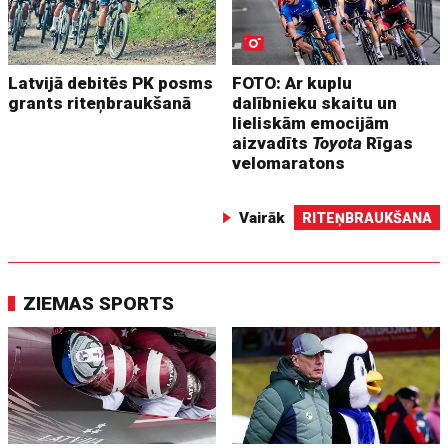
Latvijā debitēs PK posms
FOTO: Ar kuplu
grants riteņbraukšanā
dalībnieku skaitu un
lieliskām emocijām
aizvadīts
Toyota
Rīgas
velomaratons
Vairāk
RITEŅBRAUKŠANA
ZIEMAS SPORTS