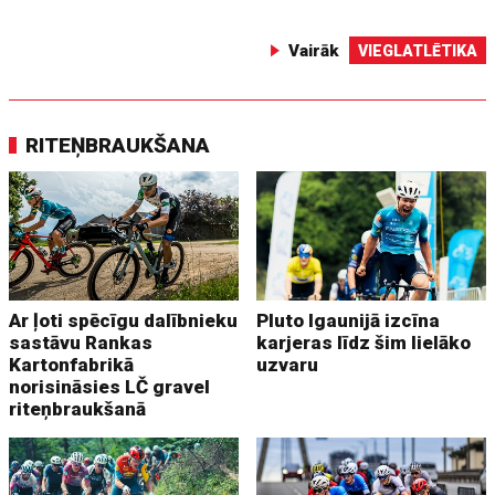
Vairāk
VIEGLATLĒTIKA
RITEŅBRAUKŠANA
Ar ļoti spēcīgu dalībnieku
Pluto Igaunijā izcīna
sastāvu Rankas
karjeras līdz šim lielāko
Kartonfabrikā
uzvaru
norisināsies LČ gravel
riteņbraukšanā