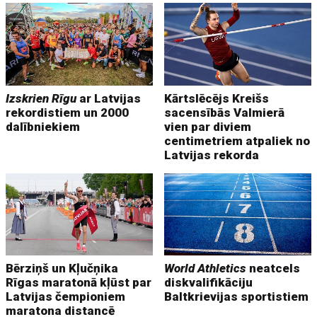
Izskrien Rīgu
ar Latvijas
Kārtslēcējs Kreišs
rekordistiem un 2000
sacensībās Valmierā
dalībniekiem
vien par diviem
centimetriem atpaliek no
Latvijas rekorda
Bērziņš un Kļučņika
World Athletics
neatcels
Rīgas maratonā kļūst par
diskvalifikāciju
Latvijas čempioniem
Baltkrievijas sportistiem
maratona distancē