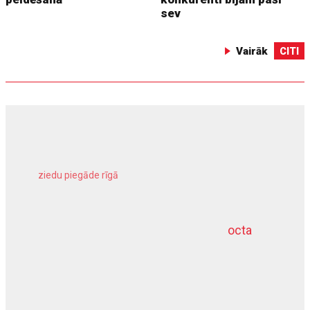
sev
Vairāk
CITI
ziedu piegāde rīgā
meliorācijas darbi
octa
dziļurbums
kravu apdrošināšana