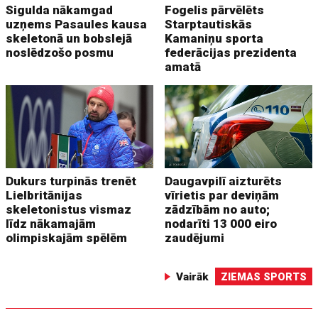
Sigulda nākamgad
Fogelis pārvēlēts
uzņems Pasaules kausa
Starptautiskās
skeletonā un bobslejā
Kamaniņu sporta
noslēdzošo posmu
federācijas prezidenta
amatā
Dukurs turpinās trenēt
Daugavpilī aizturēts
Lielbritānijas
vīrietis par deviņām
skeletonistus vismaz
zādzībām no auto;
līdz nākamajām
nodarīti 13 000 eiro
olimpiskajām spēlēm
zaudējumi
Vairāk
ZIEMAS SPORTS