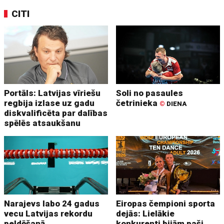
CITI
Portāls: Latvijas vīriešu
Soli no pasaules
regbija izlase uz gadu
četrinieka
©
DIENA
diskvalificēta par dalības
spēlēs atsaukšanu
Narajevs labo 24 gadus
Eiropas čempioni sporta
vecu Latvijas rekordu
dejās: Lielākie
peldēšanā
konkurenti bijām paši