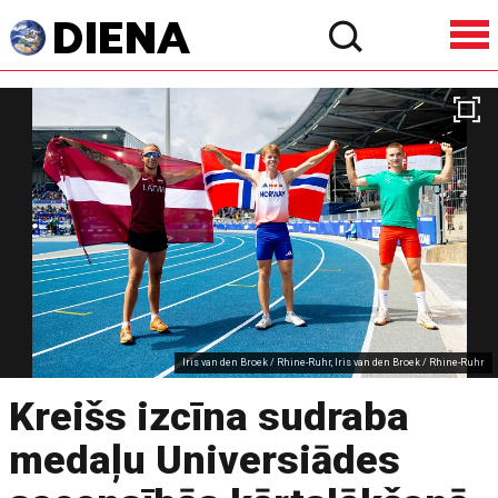
Iris van den Broek / Rhine-Ruhr, Iris van den Broek / Rhine-Ruhr
Kreišs izcīna sudraba
medaļu Universiādes