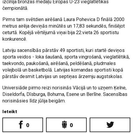
izcīnīja bronzas medaļu Eiropas U-23 vieglatlētikas
čempionātā.
Pirms tam svētdien airēšanā Laura Pohevica D finālā 2000
metrus airēja deviņās minūtēs un 17,83 sekundēs, finišējot
ceturtā. Kopējā vērtējumā viņai bija 22.vieta 26 sportistu
konkurencē.
Latviju sacensībās pārstāv 49 sportisti, kuri startē deviņos
sporta veidos - loka šaušanā, sporta vingrošanā, vieglatlētikā,
taekvondo, paukošanā, airēšanā, peldēšanā, pludmales
volejbolā un basketbolā. Latvijas komandas sportisti kopā
pārstāv desmit Latvijas un septiņas ārzemju augstskolas.
Universiāde pirmo reizi norisinās Vācijā un to uzņem Ķelne,
Diseldorfa, Dīsburga, Bohuma, Esene un Berlīne. Sacensības
norisināsies līdz jūlija beigām.
Ieteikt
0
0