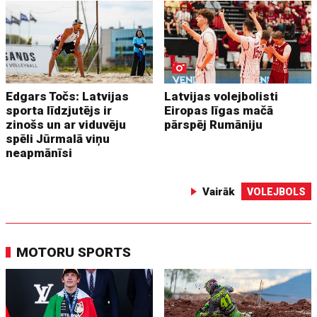
Edgars Točs: Latvijas
Latvijas volejbolisti
sporta līdzjutējs ir
Eiropas līgas mačā
zinošs un ar viduvēju
pārspēj Rumāniju
spēli Jūrmalā viņu
neapmānīsi
Vairāk
VOLEJBOLS
MOTORU SPORTS