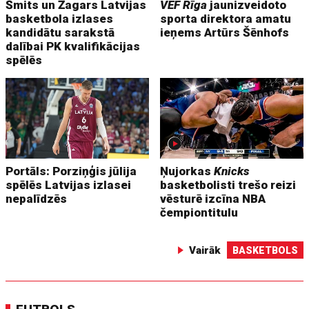
Šmits un Žagars Latvijas
VEF Rīga
jaunizveidoto
basketbola izlases
sporta direktora amatu
kandidātu sarakstā
ieņems Artūrs Šēnhofs
dalībai PK kvalifikācijas
spēlēs
Portāls: Porziņģis jūlija
Ņujorkas
Knicks
spēlēs Latvijas izlasei
basketbolisti trešo reizi
nepalīdzēs
vēsturē izcīna NBA
čempiontitulu
Vairāk
BASKETBOLS