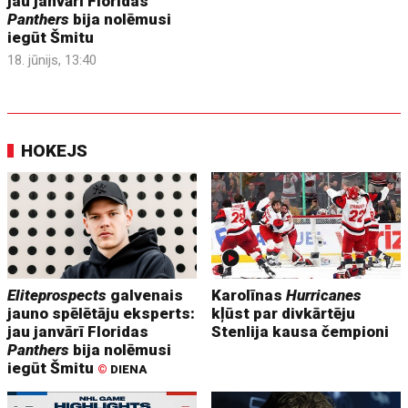
jau janvārī Floridas
Panthers
bija nolēmusi
iegūt Šmitu
18. jūnijs, 13:40
HOKEJS
Eliteprospects
galvenais
Karolīnas
Hurricanes
jauno spēlētāju eksperts:
kļūst par divkārtēju
jau janvārī Floridas
Stenlija kausa čempioni
Panthers
bija nolēmusi
iegūt Šmitu
©
DIENA