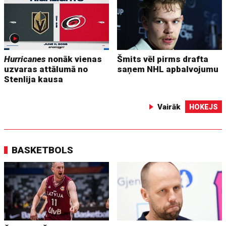
Hurricanes
nonāk vienas
Šmits vēl pirms drafta
uzvaras attālumā no
saņem NHL apbalvojumu
Stenlija kausa
Vairāk
HOKEJS
BASKETBOLS