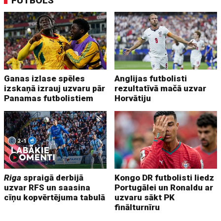
FUTBOLS
Ganas izlase spēles
Anglijas futbolisti
izskaņā izrauj uzvaru pār
rezultatīvā mačā uzvar
Panamas futbolistiem
Horvātiju
Riga
spraigā derbijā
Kongo DR futbolisti liedz
uzvar RFS un saasina
Portugālei un Ronaldu ar
cīņu kopvērtējuma tabulā
uzvaru sākt PK
finālturnīru