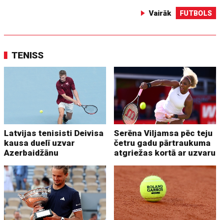
Vairāk
FUTBOLS
TENISS
Latvijas tenisisti Deivisa
Serēna Viljamsa pēc teju
kausa duelī uzvar
četru gadu pārtraukuma
Azerbaidžānu
atgriežas kortā ar uzvaru