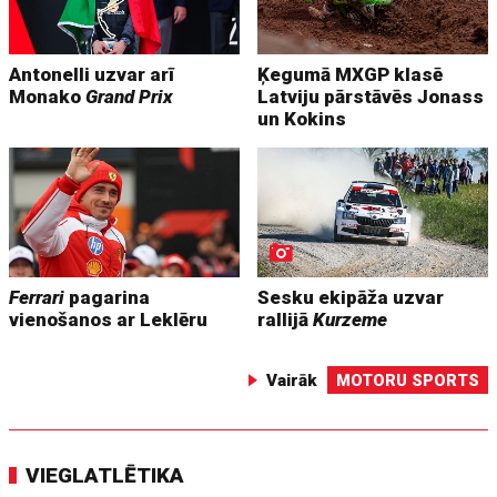
Antonelli uzvar arī
Ķegumā MXGP klasē
Monako
Grand Prix
Latviju pārstāvēs Jonass
un Kokins
Ferrari
pagarina
Sesku ekipāža uzvar
vienošanos ar Leklēru
rallijā
Kurzeme
Vairāk
MOTORU SPORTS
VIEGLATLĒTIKA