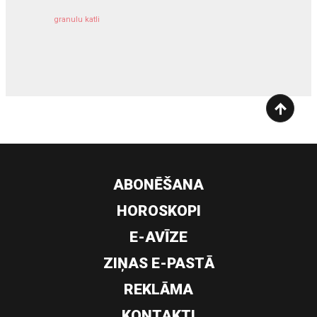
granulu katli
siltumsūknis
ABONĒŠANA
HOROSKOPI
E-AVĪZE
ZIŅAS E-PASTĀ
REKLĀMA
KONTAKTI