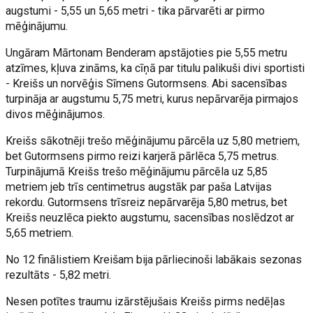
augstumi - 5,55 un 5,65 metri - tika pārvarēti ar pirmo
mēģinājumu.
Ungāram Mārtonam Benderam apstājoties pie 5,55 metru
atzīmes, kļuva zināms, ka cīņā par titulu palikuši divi sportisti
- Kreišs un norvēģis Sīmens Gutormsens. Abi sacensības
turpināja ar augstumu 5,75 metri, kurus nepārvarēja pirmajos
divos mēģinājumos.
Kreišs sākotnēji trešo mēģinājumu pārcēla uz 5,80 metriem,
bet Gutormsens pirmo reizi karjerā pārlēca 5,75 metrus.
Turpinājumā Kreišs trešo mēģinājumu pārcēla uz 5,85
metriem jeb trīs centimetrus augstāk par paša Latvijas
rekordu. Gutormsens trīsreiz nepārvarēja 5,80 metrus, bet
Kreišs neuzlēca piekto augstumu, sacensības noslēdzot ar
5,65 metriem.
No 12 finālistiem Kreišam bija pārliecinoši labākais sezonas
rezultāts - 5,82 metri.
Nesen potītes traumu izārstējušais Kreišs pirms nedēļas