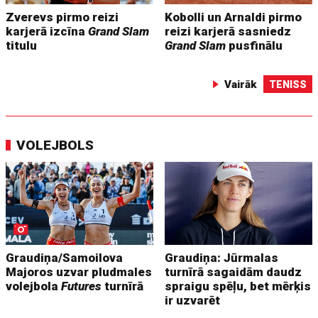
Zverevs pirmo reizi
Kobolli un Arnaldi pirmo
karjerā izcīna
Grand Slam
reizi karjerā sasniedz
titulu
Grand Slam
pusfinālu
Vairāk
TENISS
VOLEJBOLS
Graudiņa/Samoilova
Graudiņa: Jūrmalas
Majoros uzvar pludmales
turnīrā sagaidām daudz
volejbola
Futures
turnīrā
spraigu spēļu, bet mērķis
ir uzvarēt