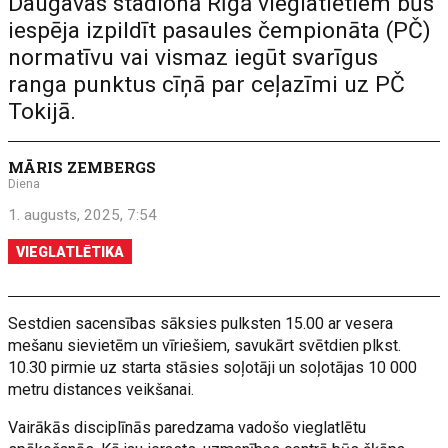
Daugavas stadionā Rīgā vieglatlētiem būs
iespēja izpildīt pasaules čempionāta (PČ)
normatīvu vai vismaz iegūt svarīgus
ranga punktus cīņā par ceļazīmi uz PČ
Tokijā.
MĀRIS ZEMBERGS
Diena
1. augusts, 2025, 7:54
VIEGLATLĒTIKA
Sestdien sacensības sāksies pulksten 15.00 ar vesera
mešanu sievietēm un vīriešiem, savukārt svētdien plkst.
10.30 pirmie uz starta stāsies soļotāji un soļotājas 10 000
metru distances veikšanai.
Vairākās disciplīnās paredzama vadošo vieglatlētu