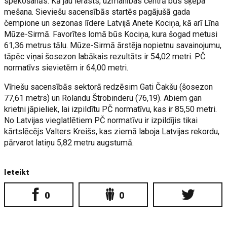
spēkošanās. Kā jau ierasts, uzmanības centrā būs šķēpa
mešana. Sieviešu sacensībās startēs pagājušā gada
čempione un sezonas līdere Latvijā Anete Kociņa, kā arī Līna
Mūze-Sirmā. Favorītes lomā būs Kociņa, kura šogad metusi
61,36 metrus tālu. Mūze-Sirmā ārstēja nopietnu savainojumu,
tāpēc viņai šosezon labākais rezultāts ir 54,02 metri. PČ
normatīvs sievietēm ir 64,00 metri.
Vīriešu sacensībās sektorā redzēsim Gati Čakšu (šosezon
77,61 metrs) un Rolandu Štrobinderu (76,19). Abiem gan
krietni jāpieliek, lai izpildītu PČ normatīvu, kas ir 85,50 metri.
No Latvijas vieglatlētiem PČ normatīvu ir izpildījis tikai
kārtslēcējs Valters Kreišs, kas ziemā laboja Latvijas rekordu,
pārvarot latiņu 5,82 metru augstumā.
Ieteikt
0
0