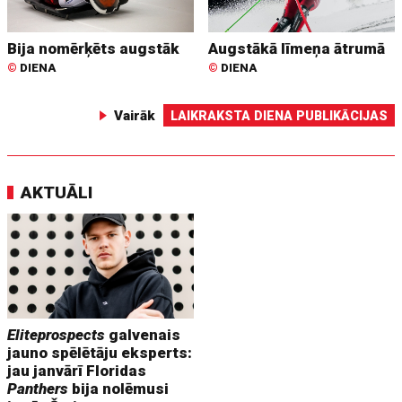
Bija nomērķēts augstāk
Augstākā līmeņa ātrumā
©
DIENA
©
DIENA
Vairāk
LAIKRAKSTA DIENA PUBLIKĀCIJAS
AKTUĀLI
Eliteprospects
galvenais
jauno spēlētāju eksperts:
jau janvārī Floridas
Panthers
bija nolēmusi