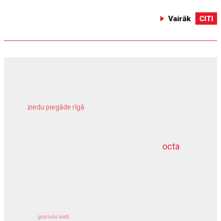
Vairāk
CITI
ziedu piegāde rīgā
meliorācijas darbi
octa
dziļurbums
kravu apdrošināšana
granulu katli