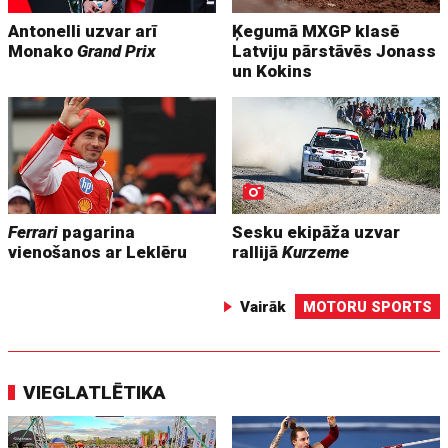
Antonelli uzvar arī
Ķegumā MXGP klasē
Monako
Grand Prix
Latviju pārstāvēs Jonass
un Kokins
Ferrari
pagarina
Sesku ekipāža uzvar
vienošanos ar Leklēru
rallijā
Kurzeme
Vairāk
MOTORU SPORTS
VIEGLATLĒTIKA