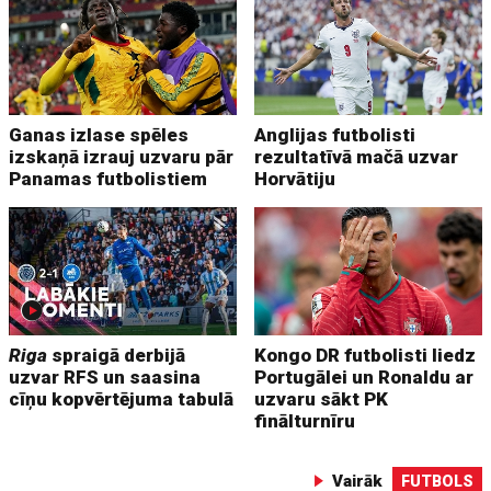
Ganas izlase spēles
Anglijas futbolisti
izskaņā izrauj uzvaru pār
rezultatīvā mačā uzvar
Panamas futbolistiem
Horvātiju
Riga
spraigā derbijā
Kongo DR futbolisti liedz
uzvar RFS un saasina
Portugālei un Ronaldu ar
cīņu kopvērtējuma tabulā
uzvaru sākt PK
finālturnīru
Vairāk
FUTBOLS