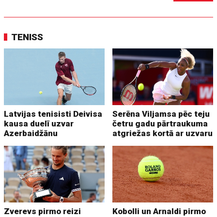
TENISS
Latvijas tenisisti Deivisa
Serēna Viljamsa pēc teju
kausa duelī uzvar
četru gadu pārtraukuma
Azerbaidžānu
atgriežas kortā ar uzvaru
Zverevs pirmo reizi
Kobolli un Arnaldi pirmo