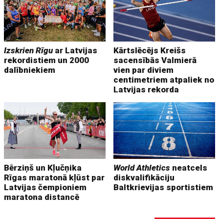
Izskrien Rīgu
ar Latvijas
Kārtslēcējs Kreišs
rekordistiem un 2000
sacensībās Valmierā
dalībniekiem
vien par diviem
centimetriem atpaliek no
Latvijas rekorda
Bērziņš un Kļučņika
World Athletics
neatcels
Rīgas maratonā kļūst par
diskvalifikāciju
Latvijas čempioniem
Baltkrievijas sportistiem
maratona distancē