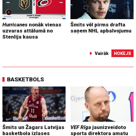
Hurricanes
nonāk vienas
Šmits vēl pirms drafta
uzvaras attālumā no
saņem NHL apbalvojumu
Stenlija kausa
Vairāk
HOKEJS
BASKETBOLS
Šmits un Žagars Latvijas
VEF Rīga
jaunizveidoto
basketbola izlases
sporta direktora amatu