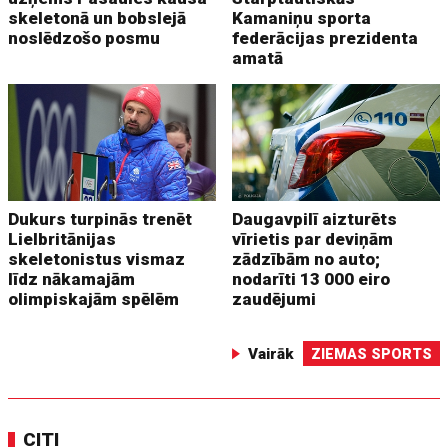
skeletonā un bobslejā
Kamaniņu sporta
noslēdzošo posmu
federācijas prezidenta
amatā
Dukurs turpinās trenēt
Daugavpilī aizturēts
Lielbritānijas
vīrietis par deviņām
skeletonistus vismaz
zādzībām no auto;
līdz nākamajām
nodarīti 13 000 eiro
olimpiskajām spēlēm
zaudējumi
Vairāk
ZIEMAS SPORTS
CITI