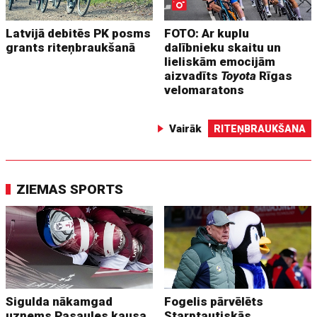
Latvijā debitēs PK posms
FOTO: Ar kuplu
grants riteņbraukšanā
dalībnieku skaitu un
lieliskām emocijām
aizvadīts
Toyota
Rīgas
velomaratons
Vairāk
RITEŅBRAUKŠANA
ZIEMAS SPORTS
Sigulda nākamgad
Fogelis pārvēlēts
uzņems Pasaules kausa
Starptautiskās