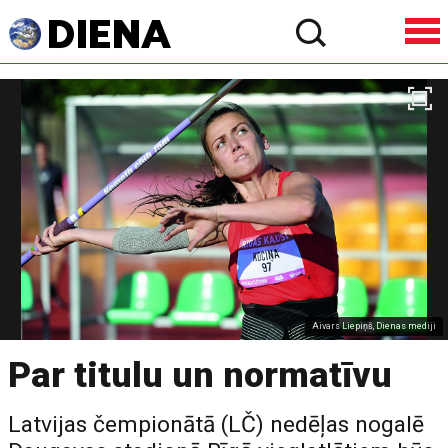
Aivars Liepiņš, Dienas mediji
Par titulu un normatīvu
Latvijas čempionātā (LČ) nedēļas nogalē