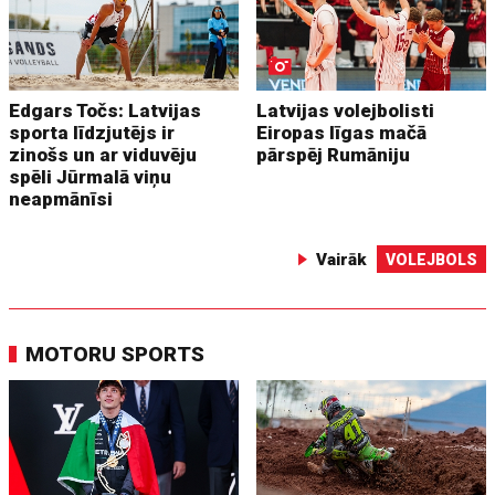
Edgars Točs: Latvijas
Latvijas volejbolisti
sporta līdzjutējs ir
Eiropas līgas mačā
zinošs un ar viduvēju
pārspēj Rumāniju
spēli Jūrmalā viņu
neapmānīsi
Vairāk
VOLEJBOLS
MOTORU SPORTS