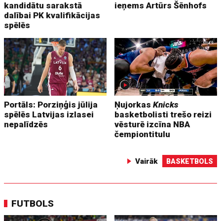
kandidātu sarakstā
ieņems Artūrs Šēnhofs
dalībai PK kvalifikācijas
spēlēs
Portāls: Porziņģis jūlija
Ņujorkas
Knicks
spēlēs Latvijas izlasei
basketbolisti trešo reizi
nepalīdzēs
vēsturē izcīna NBA
čempiontitulu
Vairāk
BASKETBOLS
FUTBOLS