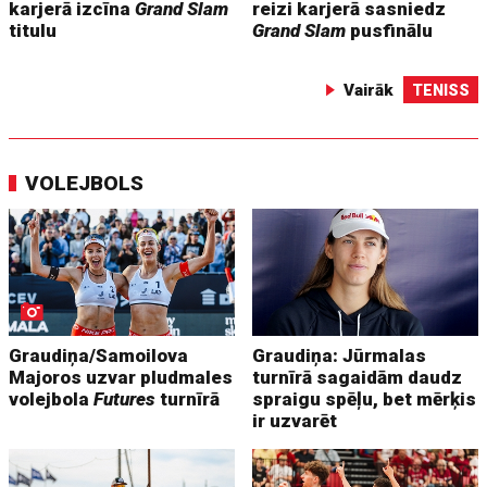
karjerā izcīna
Grand Slam
reizi karjerā sasniedz
titulu
Grand Slam
pusfinālu
Vairāk
TENISS
VOLEJBOLS
Graudiņa/Samoilova
Graudiņa: Jūrmalas
Majoros uzvar pludmales
turnīrā sagaidām daudz
volejbola
Futures
turnīrā
spraigu spēļu, bet mērķis
ir uzvarēt