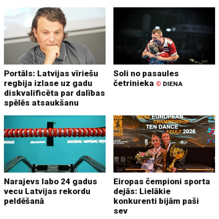
Portāls: Latvijas vīriešu
Soli no pasaules
regbija izlase uz gadu
četrinieka
©
DIENA
diskvalificēta par dalības
spēlēs atsaukšanu
Narajevs labo 24 gadus
Eiropas čempioni sporta
vecu Latvijas rekordu
dejās: Lielākie
peldēšanā
konkurenti bijām paši
sev