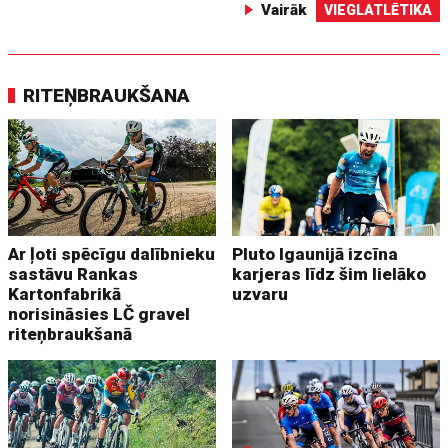
Vairāk
VIEGLATLĒTIKA
RITEŅBRAUKŠANA
Ar ļoti spēcīgu dalībnieku
Pluto Igaunijā izcīna
sastāvu Rankas
karjeras līdz šim lielāko
Kartonfabrikā
uzvaru
norisināsies LČ gravel
riteņbraukšanā