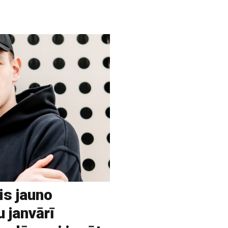
is jauno
u janvārī