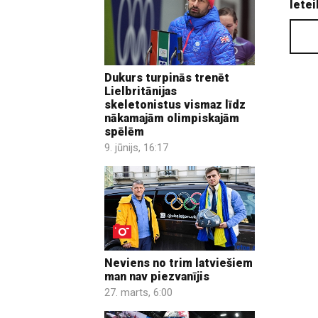
Ietei
Dukurs turpinās trenēt
Lielbritānijas
skeletonistus vismaz līdz
nākamajām olimpiskajām
spēlēm
9. jūnijs, 16:17
Neviens no trim latviešiem
man nav piezvanījis
27. marts, 6:00