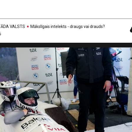
, TĀDA VALSTS
Mākslīgais intelekts - draugs vai drauds?
6