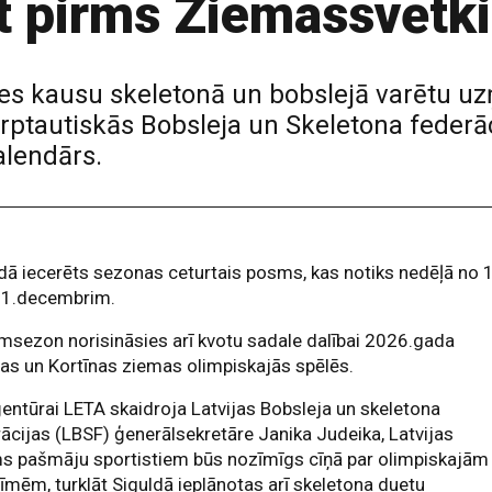
t pirms Ziemassvētk
les kausu skeletonā un bobslejā varētu u
rptautiskās Bobsleja un Skeletona federāc
alendārs.
dā iecerēts sezonas ceturtais posms, kas notiks nedēļā no 
 21.decembrim.
sezon norisināsies arī kvotu sadale dalībai 2026.gada
as un Kortīnas ziemas olimpiskajās spēlēs.
entūrai LETA skaidroja Latvijas Bobsleja un skeletona
ācijas (LBSF) ģenerālsekretāre Janika Judeika, Latvijas
s pašmāju sportistiem būs nozīmīgs cīņā par olimpiskajām
īmēm, turklāt Siguldā ieplānotas arī skeletona duetu