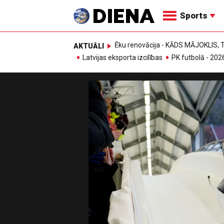
Sports
Ēku renovācija - KĀDS MĀJOKLIS
AKTUĀLI
Latvijas eksporta izcilības
PK futbolā - 202