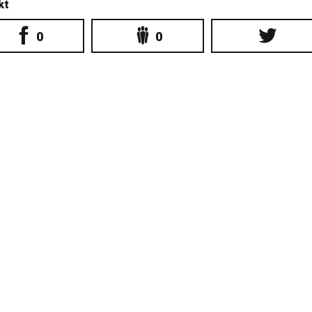
kt
0
0