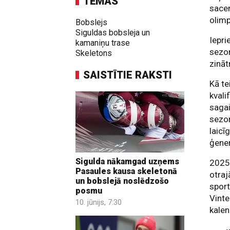
TĒMAS
sacen
olimp
Bobslejs
Siguldas bobsleja un
Iepri
kamaniņu trase
sezon
Skeletons
zināt
SAISTĪTIE RAKSTI
Kā te
kvali
sagai
sezon
laicī
ģener
Sigulda nākamgad uzņems
2025
Pasaules kausa skeletonā
otraj
un bobslejā noslēdzošo
sport
posmu
Vinte
10. jūnijs, 7:30
kalen