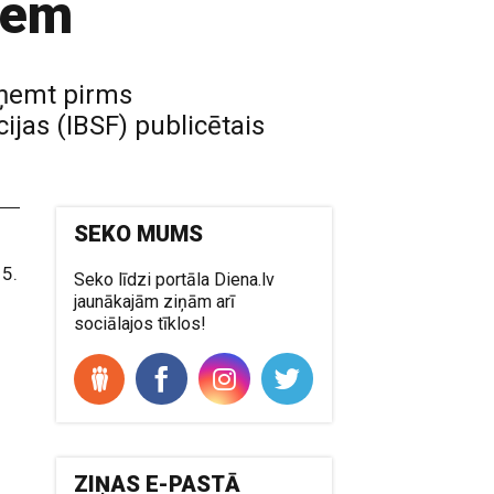
iem
zņemt pirms
ijas (IBSF) publicētais
SEKO MUMS
15.
Seko līdzi portāla Diena.lv
jaunākajām ziņām arī
sociālajos tīklos!
ZIŅAS E-PASTĀ