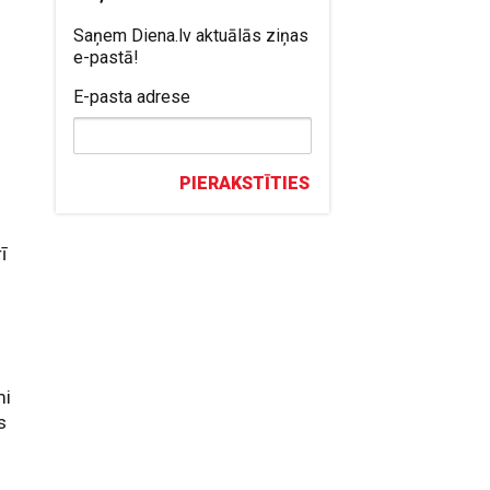
Saņem Diena.lv aktuālās ziņas
e-pastā!
E-pasta adrese
PIERAKSTĪTIES
ī
mi
s