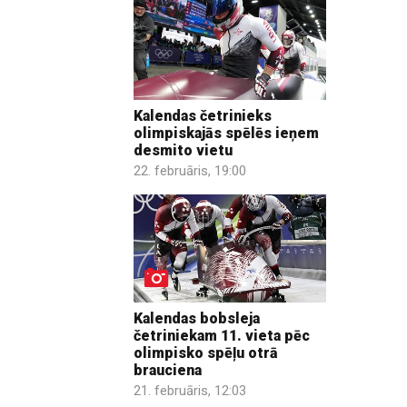
Kalendas četrinieks
olimpiskajās spēlēs ieņem
desmito vietu
22. februāris, 19:00
Kalendas bobsleja
četriniekam 11. vieta pēc
olimpisko spēļu otrā
brauciena
21. februāris, 12:03