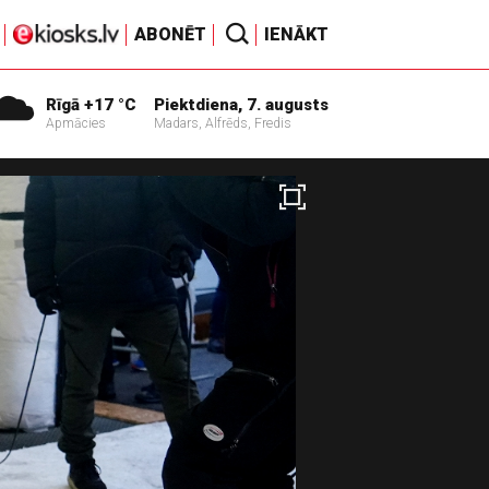
ABONĒT
IENĀKT
Rīgā +17 °C
Piektdiena, 7. augusts
Apmācies
Madars, Alfrēds, Fredis