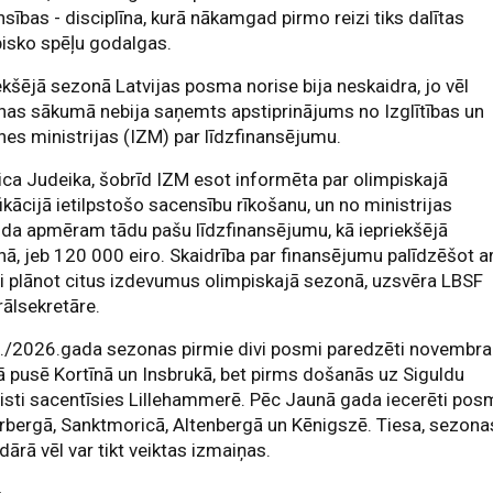
sības - disciplīna, kurā nākamgad pirmo reizi tiks dalītas
isko spēļu godalgas.
ekšējā sezonā Latvijas posma norise bija neskaidra, jo vēl
as sākumā nebija saņemts apstiprinājums no Izglītības un
nes ministrijas (IZM) par līdzfinansējumu.
ica Judeika, šobrīd IZM esot informēta par olimpiskajā
fikācijā ietilpstošo sacensību rīkošanu, un no ministrijas
da apmēram tādu pašu līdzfinansējumu, kā iepriekšējā
ā, jeb 120 000 eiro. Skaidrība par finansējumu palīdzēšot ar
gi plānot citus izdevumus olimpiskajā sezonā, uzsvēra LBSF
ālsekretāre.
./2026.gada sezonas pirmie divi posmi paredzēti novembra
ā pusē Kortīnā un Insbrukā, bet pirms došanās uz Siguldu
isti sacentīsies Lillehammerē. Pēc Jaunā gada iecerēti pos
rbergā, Sanktmoricā, Altenbergā un Kēnigszē. Tiesa, sezona
dārā vēl var tikt veiktas izmaiņas.