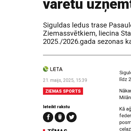
varētu uzņem
Siguldas ledus trase Pasau
Ziemassvētkiem, liecina Sta
2025./2026.gada sezonas k
Sigul
līdz
21. maijs, 2025, 15:39
Nākam
ZIEMAS SPORTS
Milān
Ieteikt rakstu
Kā aģ
feder
posm
ceļaz