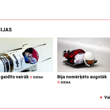
CIJAS
 gaidīts vairāk
Bija nomērķēts augstāk
©
DIENA
©
DIENA
Va