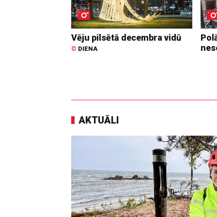
Vēju pilsētā decembra vidū
Pol
nes
©
DIENA
AKTUĀLI