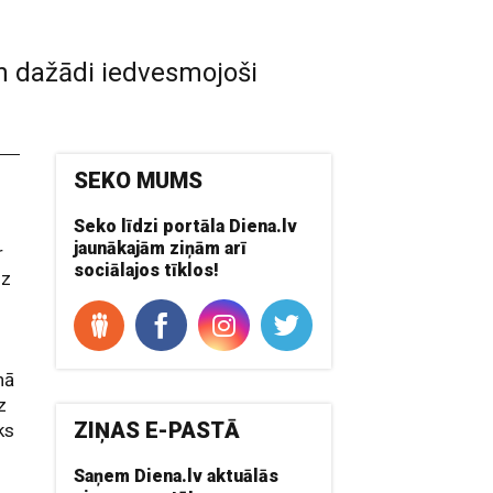
 un dažādi iedvesmojoši
SEKO MUMS
Seko līdzi portāla Diena.lv
jaunākajām ziņām arī
r
sociālajos tīklos!
uz
nā
z
ZIŅAS E-PASTĀ
ks
Saņem Diena.lv aktuālās