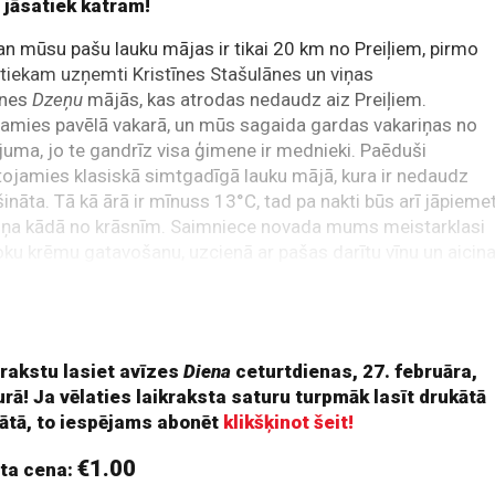
s jāsatiek katram!
an mūsu pašu lauku mājas ir tikai 20 km no Preiļiem, pirmo
 tiekam uzņemti Kristīnes Stašulānes un viņas
nes
Dzeņu
mājās, kas atrodas nedaudz aiz Preiļiem.
amies pavēlā vakarā, un mūs sagaida gardas vakariņas no
uma, jo te gandrīz visa ģimene ir mednieki. Paēduši
tojamies klasiskā simtgadīgā lauku mājā, kura ir nedaudz
šināta. Tā kā ārā ir mīnuss 13°C, tad pa nakti būs arī jāpieme
iņa kādā no krāsnīm. Saimniece novada mums meistarklasi
oku krēmu gatavošanu, uzcienā ar pašas darītu vīnu un aicin
rti. Mums lielā sajūsma ir par zvaigžņotajām debesīm un
ju pēc pirts aizskriet līdz dīķī izcirstajam āliņģim. Otrā rītā
m modināti ar aļņa pastēti un aļņa gaļas
 rakstu lasiet avīzes
Diena
ceturtdienas, 27. februāra,
rā! Ja vēlaties laikraksta saturu turpmāk lasīt drukātā
ātā, to iespējams abonēt
klikšķinot šeit!
€1.00
ta cena: