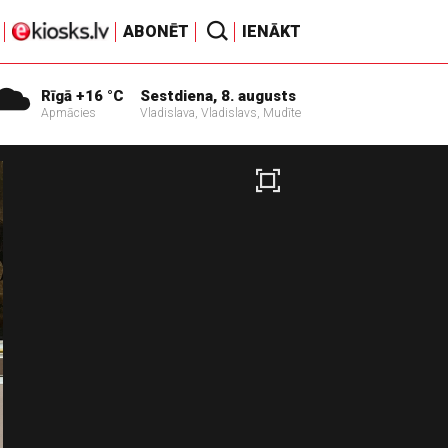
ABONĒT
IENĀKT
Rīgā +16 °C
Sestdiena, 8. augusts
Apmācies
Vladislava, Vladislavs, Mudīte