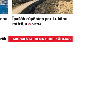
iena
Īpašāk rūpēsies par Lubāna
mitrāju
©
DIENA
irāk
LAIKRAKSTA DIENA PUBLIKĀCIJAS