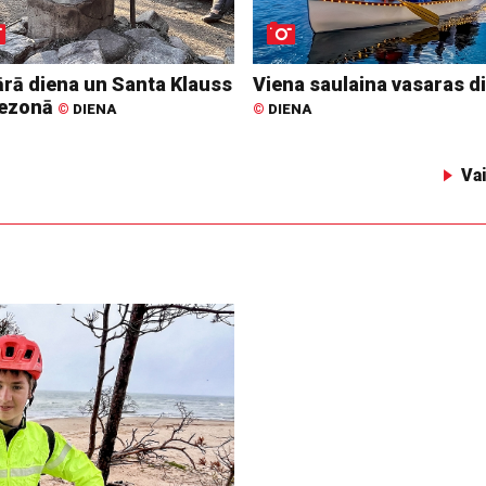
ārā diena un Santa Klauss
Viena saulaina vasaras d
ezonā
©
DIENA
©
DIENA
Va