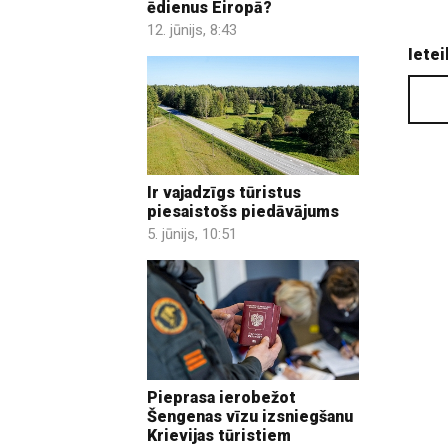
ēdienus Eiropā?
12. jūnijs, 8:43
Ietei
Ir vajadzīgs tūristus
piesaistošs piedāvājums
5. jūnijs, 10:51
Pieprasa ierobežot
Šengenas vīzu izsniegšanu
Krievijas tūristiem