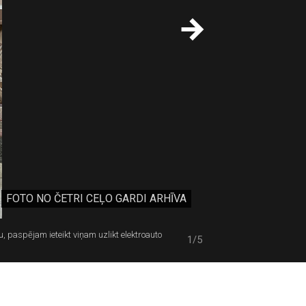
FOTO NO ČETRI CEĻO GARDI ARHĪVA
 paspējam ieteikt viņam uzlikt elektroauto
1/5