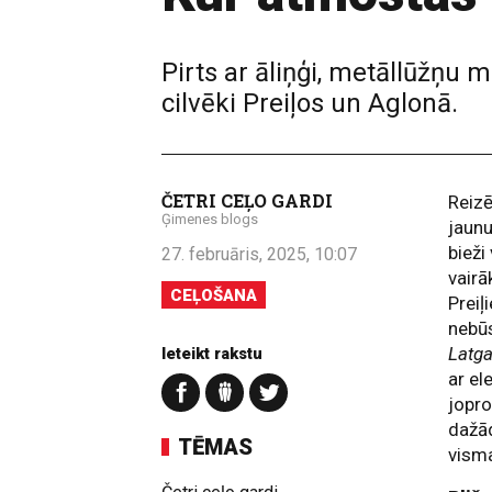
Pirts ar āliņģi, metāllūžņu 
cilvēki Preiļos un Aglonā.
ČETRI CEĻO GARDI
Reizē
Ģimenes blogs
jaunu
bieži
27. februāris, 2025, 10:07
vairā
CEĻOŠANA
Preiļ
nebūs
Latga
Ieteikt rakstu
ar el
jopro
dažād
TĒMAS
vism