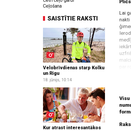
Četri ceļo gardi
Plič
Ceļošana
Lai g
SAISTĪTIE RAKSTI
nakti
ģime
Ierod
medīj
iekār
uzfri
malc
par r
Velobrīvdienas starp Kolku
uz pi
un Rīgu
iespē
18. jūnijs, 10:14
tieka
Visu
numu
form
Raks
Kur atrast interesantākos