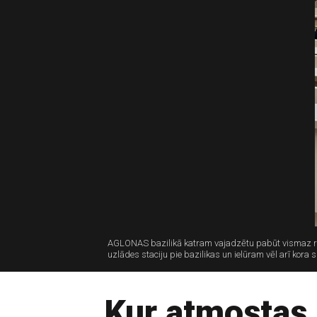
AGLONAS bazilikā katram vajadzētu pabūt vismaz reiz
uzlādes staciju pie bazilikas un ielūram vēl arī kora
Kur atmostas i