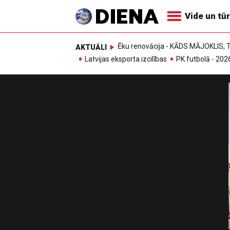
Vide un tū
Ēku renovācija - KĀDS MĀJOKLIS
AKTUĀLI
Latvijas eksporta izcilības
PK futbolā - 202