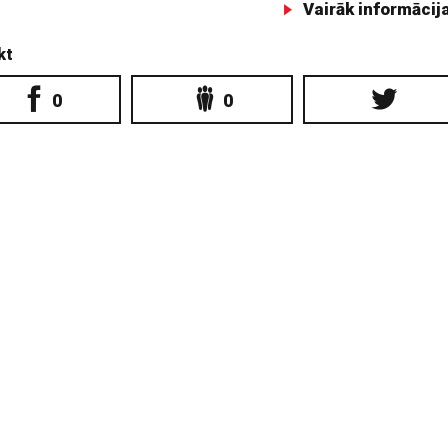
Vairāk informācij
kt
0
0