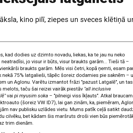
māksla, kino pilī, ziepes un sveces klētiņā
s, kad dodies uz dzimto novadu, liekas, ka te jau nu neko
 neatradīsi, jo visur ir būts, visur braukts garām... Tieši tā –
 vienkārši braukts garām. Mēs visi četri, kopā ņemti, esam pa
k nekā 75% latgalieši, tāpēc šoreiz dodamies pie saknēm – 
iem un Aglonu. Varētu izmantot frāzi "pazust Latgalē", un tas
 melots, taču šai reizei vairāk piestāv
"all inclusive
lē"
vai
pi myusim soka
– "pilneigi viss īkļauts". Atkal braucam
ektroauto (šoreiz VW ID7), lai gan zinām, ka, piemēram, Aglo
jām nav publisku uzlādes vietu. Mums patīk ceļā satikt daud
u cilvēku, bet kādam šis maršruts droši vien būs piemērotā
az trim dienām.