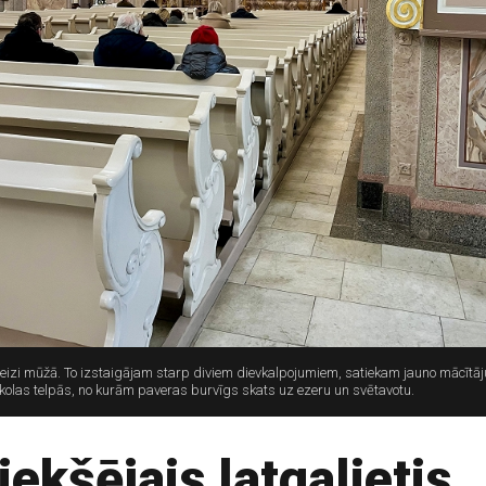
i mūžā. To izstaigājam starp diviem dievkalpojumiem, satiekam jauno mācītāju,
 skolas telpās, no kurām paveras burvīgs skats uz ezeru un svētavotu.
ekšējais latgalietis