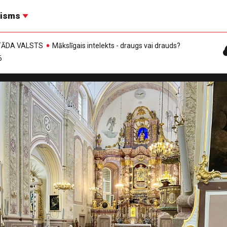
risms
, TĀDA VALSTS
Mākslīgais intelekts - draugs vai drauds?
6