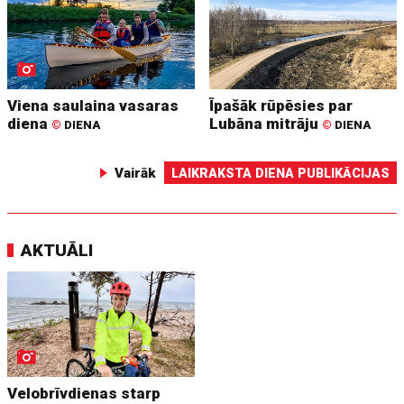
Viena saulaina vasaras
Īpašāk rūpēsies par
diena
Lubāna mitrāju
©
DIENA
©
DIENA
Vairāk
LAIKRAKSTA DIENA PUBLIKĀCIJAS
AKTUĀLI
Velobrīvdienas starp