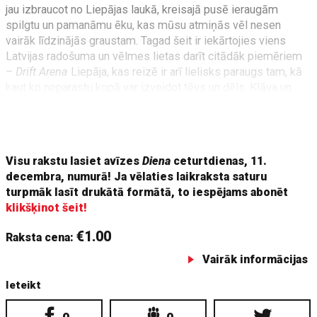
jau izbraucot no Liepājas laukā, kreisajā pusē ieraugām
spilgtu un pamanāmu ēku, kas mūsu atmiņās vēl nesen
vairāk līdzinājās graustam. Tagad šeit ir iekārtojies viens
Latvijas radošuma un vēlmes lietas darīt citādāk piemēriem
–
Drift Arena
Liepāja, kas reizē ir arī lielisks paraugs tam, kā
kaut ko neparastu kopā var izveidot tēvs un dēls. Klāva un
Aivara Ašmaņu radītie elektriskie drifta tricikli
Wolftrike
nu jau
ir pazīstami ne tikai Latvijā, bet arī pasaulē. Tāpat viņi ir
uzkonstruējuši
Visu rakstu lasiet avīzes
Diena
ceturtdienas, 11.
decembra, numurā! Ja vēlaties laikraksta saturu
turpmāk lasīt drukātā formātā, to iespējams abonēt
klikšķinot šeit!
€1.00
Raksta cena:
Vairāk informācijas
Ieteikt