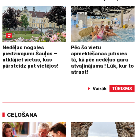
Nedēļas nogales
Pēc šo vietu
piedzīvojumi Šauļos –
apmeklēšanas jutīsies
atklājiet vietas, kas
tā, kā pēc nedēļas gara
pārsteidz pat vietējos!
atvaļinājuma ! Lūk, kur to
atrast!
Vairāk
TŪRISMS
CEĻOŠANA