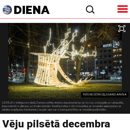
FOTO NO ČETRI CEĻO GARDI ARHĪVA
LIEPĀJA ir ietērpusies tādā Ziemassvētku dekoru daudzumā, ka, lai to visu izstaigātu un izbaudītu,
šurp noteikti ir jābrauc uz divām dienām. Naktī pilsēta ir vēl vilinošāka, un iesakām apbruņoties ar
labāko iespējamo fotokameru, lai pēc tam var visiem palielīties ar smukām pašbildēm.
Vēju pilsētā decembra