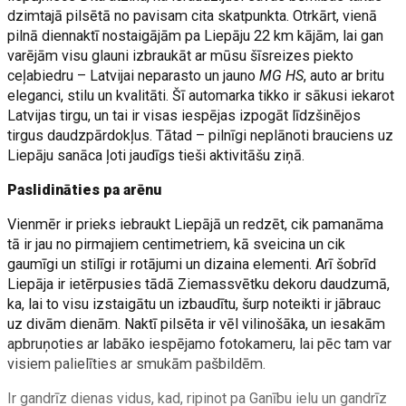
dzimtajā pilsētā no pavisam cita skatpunkta. Otrkārt, vienā
pilnā diennaktī nostaigājām pa Liepāju 22 km kājām, lai gan
varējām visu glauni izbraukāt ar mūsu šīsreizes piekto
ceļabiedru – Latvijai neparasto un jauno
MG HS
, auto ar britu
eleganci, stilu un kvalitāti. Šī automarka tikko ir sākusi iekarot
Latvijas tirgu, un tai ir visas iespējas izpogāt līdzšinējos
tirgus daudzpārdokļus. Tātad – pilnīgi neplānoti brauciens uz
Liepāju sanāca ļoti jaudīgs tieši aktivitāšu ziņā.
Paslidināties pa arēnu
Vienmēr ir prieks iebraukt Liepājā un redzēt, cik pamanāma
tā ir jau no pirmajiem centimetriem, kā sveicina un cik
gaumīgi un stilīgi ir rotājumi un dizaina elementi. Arī šobrīd
Liepāja ir ietērpusies tādā Ziemassvētku dekoru daudzumā,
ka, lai to visu izstaigātu un izbaudītu, šurp noteikti ir jābrauc
uz divām dienām. Naktī pilsēta ir vēl vilinošāka, un iesakām
apbruņoties ar labāko iespējamo fotokameru, lai pēc tam var
visiem palielīties ar smukām pašbildēm.
Ir gandrīz dienas vidus, kad, ripinot pa Ganību ielu un gandrīz