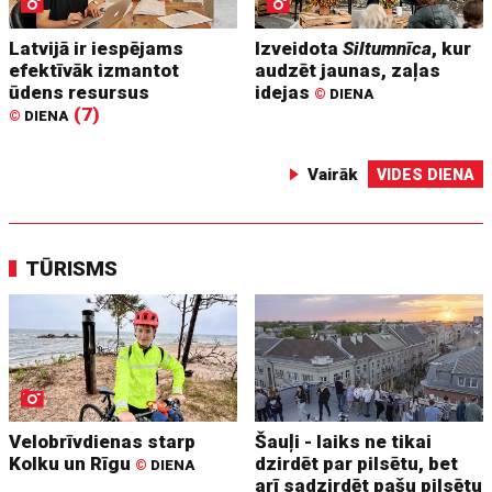
Latvijā ir iespējams
Izveidota
Siltumnīca
, kur
efektīvāk izmantot
audzēt jaunas, zaļas
ūdens resursus
idejas
©
DIENA
(7)
©
DIENA
Vairāk
VIDES DIENA
TŪRISMS
Velobrīvdienas starp
Šauļi - laiks ne tikai
Kolku un Rīgu
dzirdēt par pilsētu, bet
©
DIENA
arī sadzirdēt pašu pilsētu