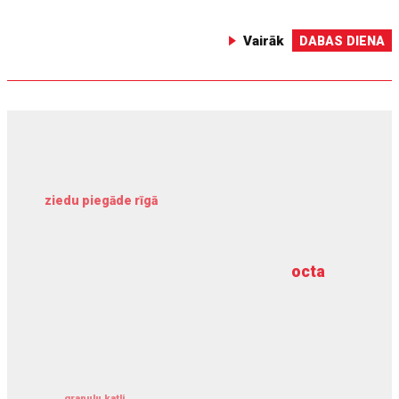
Vairāk
DABAS DIENA
ziedu piegāde rīgā
meliorācijas darbi
octa
dziļurbums
kravu apdrošināšana
granulu katli