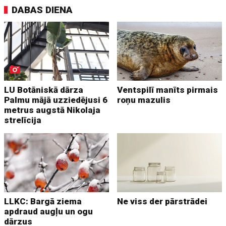
DABAS DIENA
LU Botāniskā dārza
Ventspilī manīts pirmais
Palmu mājā uzziedējusi 6
roņu mazulis
metrus augstā Nikolaja
strelīcija
LLKC: Bargā ziema
Ne viss der pārstrādei
apdraud augļu un ogu
dārzus