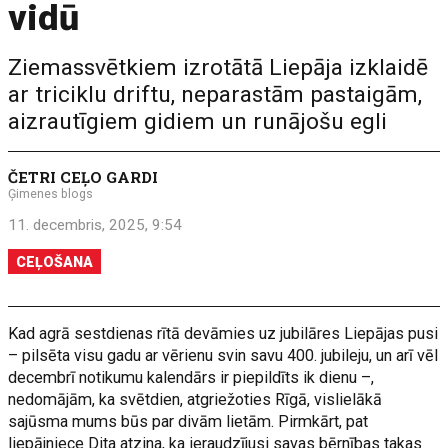
vidū
Ziemassvētkiem izrotātā Liepāja izklaidē
ar triciklu driftu, neparastām pastaigām,
aizrautīgiem gidiem un runājošu egli
ČETRI CEĻO GARDI
Ģimenes blogs
11. decembris, 2025, 9:54
CEĻOŠANA
Kad agrā sestdienas rītā devāmies uz jubilāres Liepājas pusi
– pilsēta visu gadu ar vērienu svin savu 400. jubileju, un arī vēl
decembrī notikumu kalendārs ir piepildīts ik dienu –,
nedomājām, ka svētdien, atgriežoties Rīgā, vislielākā
sajūsma mums būs par divām lietām. Pirmkārt, pat
liepājniece Dita atzina, ka ieraudzījusi savas bērnības takas