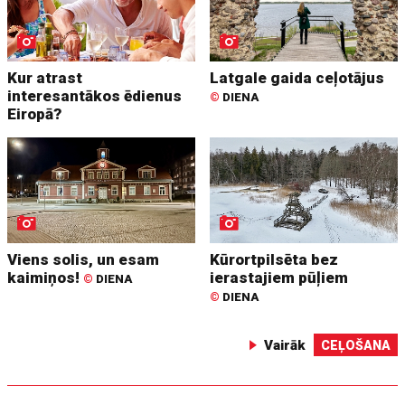
Kur atrast
Latgale gaida ceļotājus
interesantākos ēdienus
©
DIENA
Eiropā?
Viens solis, un esam
Kūrortpilsēta bez
kaimiņos!
ierastajiem pūļiem
©
DIENA
©
DIENA
Vairāk
CEĻOŠANA