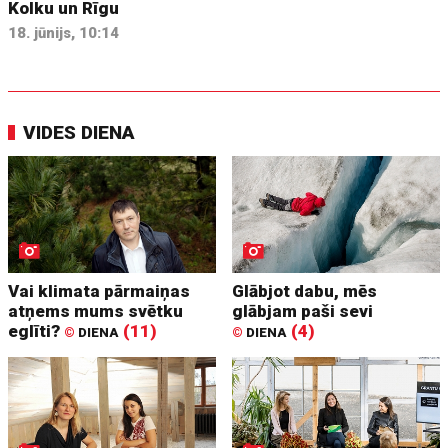
Kolku un Rīgu
18. jūnijs, 10:14
VIDES DIENA
Vai klimata pārmaiņas
Glābjot dabu, mēs
atņems mums svētku
glābjam paši sevi
eglīti?
(11)
(4)
©
DIENA
©
DIENA