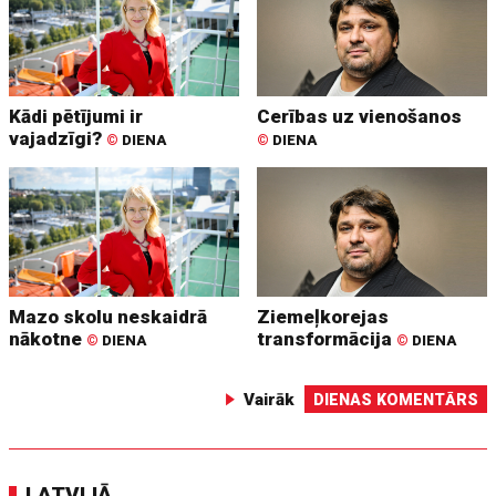
Kādi pētījumi ir
Cerības uz vienošanos
vajadzīgi?
©
DIENA
©
DIENA
Mazo skolu neskaidrā
Ziemeļkorejas
nākotne
transformācija
©
DIENA
©
DIENA
Vairāk
DIENAS KOMENTĀRS
LATVIJĀ