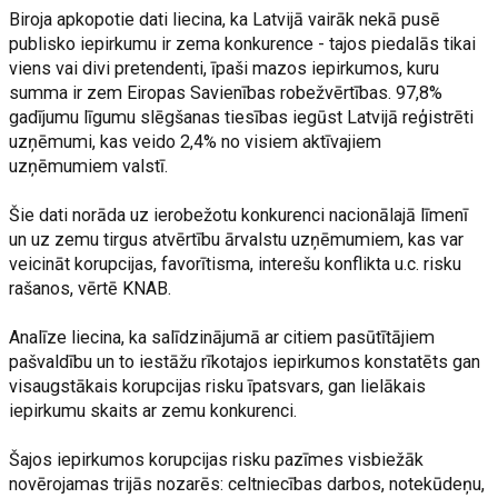
Biroja apkopotie dati liecina, ka Latvijā vairāk nekā pusē
publisko iepirkumu ir zema konkurence - tajos piedalās tikai
viens vai divi pretendenti, īpaši mazos iepirkumos, kuru
summa ir zem Eiropas Savienības robežvērtības. 97,8%
gadījumu līgumu slēgšanas tiesības iegūst Latvijā reģistrēti
uzņēmumi, kas veido 2,4% no visiem aktīvajiem
uzņēmumiem valstī.
Šie dati norāda uz ierobežotu konkurenci nacionālajā līmenī
un uz zemu tirgus atvērtību ārvalstu uzņēmumiem, kas var
veicināt korupcijas, favorītisma, interešu konflikta u.c. risku
rašanos, vērtē KNAB.
Analīze liecina, ka salīdzinājumā ar citiem pasūtītājiem
pašvaldību un to iestāžu rīkotajos iepirkumos konstatēts gan
visaugstākais korupcijas risku īpatsvars, gan lielākais
iepirkumu skaits ar zemu konkurenci.
Šajos iepirkumos korupcijas risku pazīmes visbiežāk
novērojamas trijās nozarēs: celtniecības darbos, notekūdeņu,