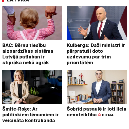
BAC: Bērnu tiesību
Kulbergs: Daži ministri ir
aizsardzības sistēma
pārpratuši doto
Latvijā patlaban ir
uzdevumu par trim
stiprāka nekā agrāk
prioritātēm
Šmite-Roķe: Ar
Šobrīd pasaulē ir ļoti liela
politiskiem lēmumiem ir
nenoteiktība
©
DIENA
veicināta kontrabanda