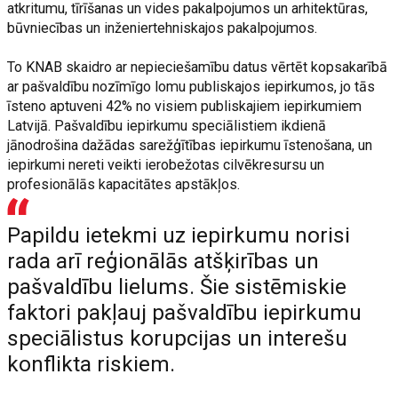
atkritumu, tīrīšanas un vides pakalpojumos un arhitektūras,
būvniecības un inženiertehniskajos pakalpojumos.
To KNAB skaidro ar nepieciešamību datus vērtēt kopsakarībā
ar pašvaldību nozīmīgo lomu publiskajos iepirkumos, jo tās
īsteno aptuveni 42% no visiem publiskajiem iepirkumiem
Latvijā. Pašvaldību iepirkumu speciālistiem ikdienā
jānodrošina dažādas sarežģītības iepirkumu īstenošana, un
iepirkumi nereti veikti ierobežotas cilvēkresursu un
profesionālās kapacitātes apstākļos.
Papildu ietekmi uz iepirkumu norisi
rada arī reģionālās atšķirības un
pašvaldību lielums. Šie sistēmiskie
faktori pakļauj pašvaldību iepirkumu
speciālistus korupcijas un interešu
konflikta riskiem.