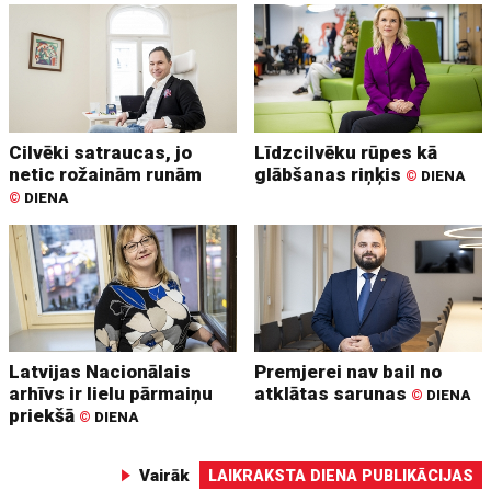
Cilvēki satraucas, jo
Līdzcilvēku rūpes kā
netic rožainām runām
glābšanas riņķis
©
DIENA
©
DIENA
Latvijas Nacionālais
Premjerei nav bail no
arhīvs ir lielu pārmaiņu
atklātas sarunas
©
DIENA
priekšā
©
DIENA
Vairāk
LAIKRAKSTA DIENA PUBLIKĀCIJAS