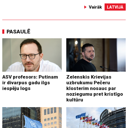
Vairāk
LATVIJĀ
PASAULĒ
ASV profesors: Putinam
Zelenskis Krievijas
ir divarpus gadu ilgs
uzbrukumu Pečeru
iespēju logs
klosterim nosauc par
noziegumu pret kristīgo
kultūru