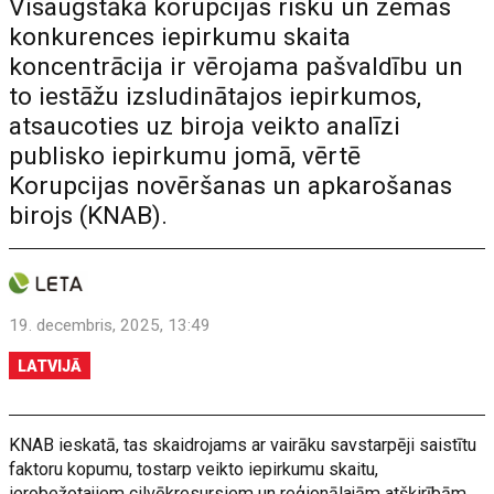
Visaugstākā korupcijas risku un zemas
konkurences iepirkumu skaita
koncentrācija ir vērojama pašvaldību un
to iestāžu izsludinātajos iepirkumos,
atsaucoties uz biroja veikto analīzi
publisko iepirkumu jomā, vērtē
Korupcijas novēršanas un apkarošanas
birojs (KNAB).
19. decembris, 2025, 13:49
LATVIJĀ
KNAB ieskatā, tas skaidrojams ar vairāku savstarpēji saistītu
faktoru kopumu, tostarp veikto iepirkumu skaitu,
ierobežotajiem cilvēkresursiem un reģionālajām atšķirībām,