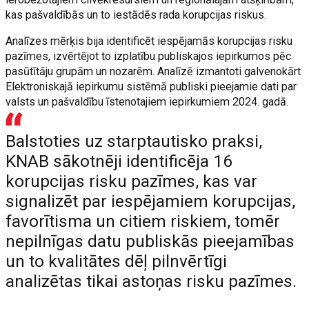
kas pašvaldībās un to iestādēs rada korupcijas riskus.
Analīzes mērķis bija identificēt iespējamās korupcijas risku
pazīmes, izvērtējot to izplatību publiskajos iepirkumos pēc
pasūtītāju grupām un nozarēm. Analīzē izmantoti galvenokārt
Elektroniskajā iepirkumu sistēmā publiski pieejamie dati par
valsts un pašvaldību īstenotajiem iepirkumiem 2024. gadā.
Balstoties uz starptautisko praksi,
KNAB sākotnēji identificēja 16
korupcijas risku pazīmes, kas var
signalizēt par iespējamiem korupcijas,
favorītisma un citiem riskiem, tomēr
nepilnīgas datu publiskās pieejamības
un to kvalitātes dēļ pilnvērtīgi
analizētas tikai astoņas risku pazīmes.