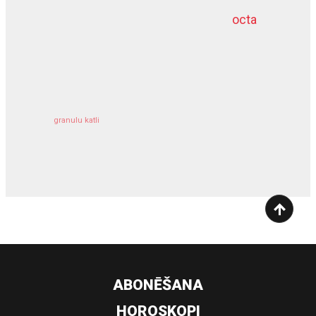
octa
dziļurbums
kravu apdrošināšana
granulu katli
siltumsūknis
ABONĒŠANA
HOROSKOPI