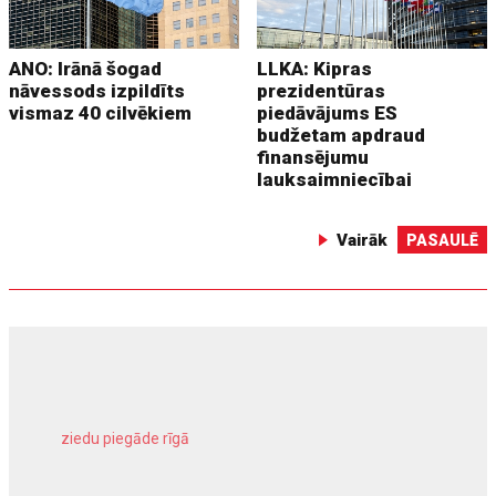
ANO: Irānā šogad
LLKA: Kipras
nāvessods izpildīts
prezidentūras
vismaz 40 cilvēkiem
piedāvājums ES
budžetam apdraud
finansējumu
lauksaimniecībai
Vairāk
PASAULĒ
ziedu piegāde rīgā
meliorācijas darbi