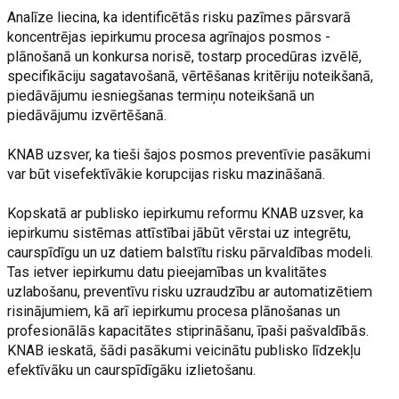
Analīze liecina, ka identificētās risku pazīmes pārsvarā
koncentrējas iepirkumu procesa agrīnajos posmos -
plānošanā un konkursa norisē, tostarp procedūras izvēlē,
specifikāciju sagatavošanā, vērtēšanas kritēriju noteikšanā,
piedāvājumu iesniegšanas termiņu noteikšanā un
piedāvājumu izvērtēšanā.
KNAB uzsver, ka tieši šajos posmos preventīvie pasākumi
var būt visefektīvākie korupcijas risku mazināšanā.
Kopskatā ar publisko iepirkumu reformu KNAB uzsver, ka
iepirkumu sistēmas attīstībai jābūt vērstai uz integrētu,
caurspīdīgu un uz datiem balstītu risku pārvaldības modeli.
Tas ietver iepirkumu datu pieejamības un kvalitātes
uzlabošanu, preventīvu risku uzraudzību ar automatizētiem
risinājumiem, kā arī iepirkumu procesa plānošanas un
profesionālās kapacitātes stiprināšanu, īpaši pašvaldībās.
KNAB ieskatā, šādi pasākumi veicinātu publisko līdzekļu
efektīvāku un caurspīdīgāku izlietošanu.