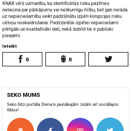
KNAB vērš uzmanību, ka identificētās risku pazīmes
neliecina par pārkāpumu vai nelikumīgu rīcību, bet gan norāda
uz nepieciešamību veikt padziļinātu izpēti korupcijas risku
cēloņu noskaidrošanai. Padziļinātai izpētei nepieciešami
pilnīgāki un kvalitatīvāki dati, nekā šobrīd tie ir publiski
pieejami.
Ieteikt
0
0
SEKO MUMS
Seko līdzi portāla Diena.lv jaunākajām ziņām arī sociālajos
tīklos!