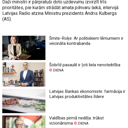
Daži ministri ir pārpratuši doto uzdevumu izvirzīt trīs
prioritātes, pie kurām strādāt amata pilnvaru laikā, intervijā
Latvijas Radio atzina Ministru prezidents Andris Kulbergs
(AS).
Šmite-Roķe: Ar politiskiem lēmumiem ir
veicināta kontrabanda
Šobrīd pasaulē ir ļoti liela nenoteiktība
©
DIENA
Latvijas Bankas ekonomiste: farmācija ir
Latvijas produktivitātes līdere
Valdības pirmā nedēļa: trūkst
vizionārisma
©
DIENA