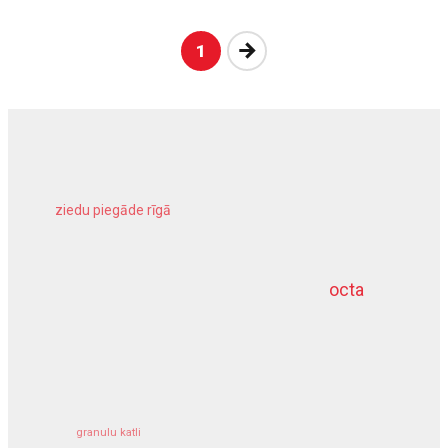
Nākošā
1
ziedu piegāde rīgā
meliorācijas darbi
octa
dziļurbums
kravu apdrošināšana
granulu katli