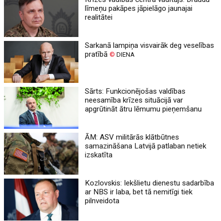
līmeņu pakāpes jāpielāgo jaunajai
realitātei
Sarkanā lampiņa visvairāk deg veselības
pratībā
©
DIENA
Sārts: Funkcionējošas valdības
neesamība krīzes situācijā var
apgrūtināt ātru lēmumu pieņemšanu
ĀM: ASV militārās klātbūtnes
samazināšana Latvijā patlaban netiek
izskatīta
Kozlovskis: Iekšlietu dienestu sadarbība
ar NBS ir laba, bet tā nemitīgi tiek
pilnveidota