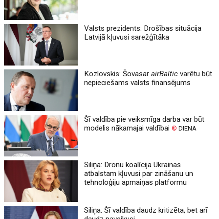
Valsts prezidents: Drošības situācija
Latvijā kļuvusi sarežģītāka
Kozlovskis: Šovasar
airBaltic
varētu būt
nepieciešams valsts finansējums
Šī valdība pie veiksmīga darba var būt
modelis nākamajai valdībai
©
DIENA
Siliņa: Dronu koalīcija Ukrainas
atbalstam kļuvusi par zināšanu un
tehnoloģiju apmaiņas platformu
Siliņa: Šī valdība daudz kritizēta, bet arī
daudz paveikusi