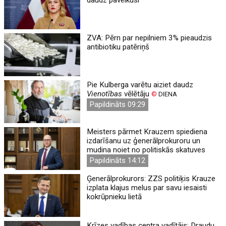
ZVA: Pērn par nepilniem 3% pieaudzis
antibiotiku patēriņš
Pie Kulberga varētu aiziet daudz
Vienotības
vēlētāju
©
DIENA
Papildināts 09:29
Meisters pārmet Krauzem spiediena
izdarīšanu uz ģenerālprokuroru un
mudina noiet no politiskās skatuves
Papildināts 14:12
Ģenerālprokurors: ZZS politiķis Krauze
izplata klajus melus par savu iesaisti
kokrūpnieku lietā
Krīzes vadības centra vadītājs: Draudu