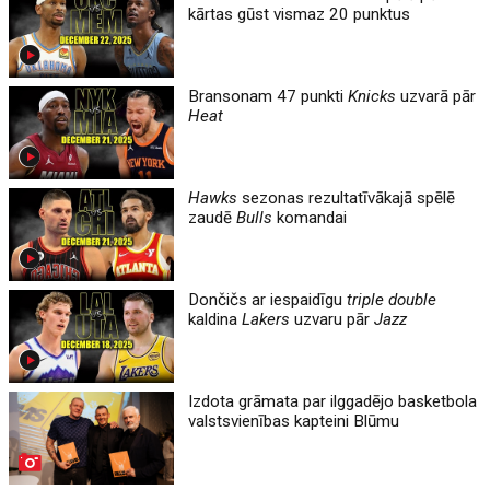
kārtas gūst vismaz 20 punktus
Bransonam 47 punkti
Knicks
uzvarā pār
Heat
Hawks
sezonas rezultatīvākajā spēlē
zaudē
Bulls
komandai
Dončičs ar iespaidīgu
triple double
kaldina
Lakers
uzvaru pār
Jazz
Izdota grāmata par ilggadējo basketbola
valstsvienības kapteini Blūmu