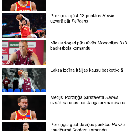
Porziņģis gūst 13 punktus
Hawks
uzvarā pār
Pelicans
Miezis šogad pārstāvēs Mongolijas 3x3
basketbola komandu
Laksa izcīna Itālijas kausu basketbolā
Medijs: Porziņģa pārstāvētā
Hawks
uzsāk sarunas par Janga aizmainīšanu
Porziņģis gūst deviņus punktus
Hawks
zaudējumā
Raptors
komandai