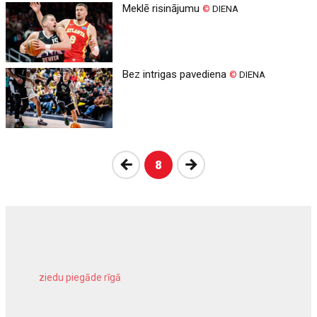
Meklē risinājumu
©
DIENA
Bez intrigas pavediena
©
DIENA
Atpakaļ
Nākošā
8
ziedu piegāde rīgā
meliorācijas darbi