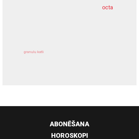
octa
dziļurbums
kravu apdrošināšana
granulu katli
siltumsūknis
ABONĒŠANA
HOROSKOPI