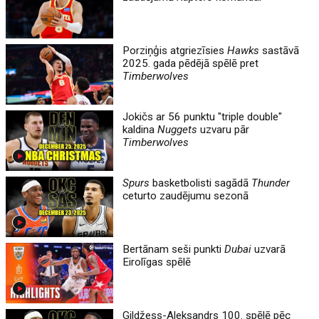
Porziņģis atgriezīsies
Hawks
sastāvā
2025. gada pēdējā spēlē pret
Timberwolves
Jokičs ar 56 punktu "triple double"
kaldina
Nuggets
uzvaru pār
Timberwolves
Spurs
basketbolisti sagādā
Thunder
ceturto zaudējumu sezonā
Bertānam seši punkti
Dubai
uzvarā
Eirolīgas spēlē
Gildžess-Aleksandrs 100. spēlē pēc