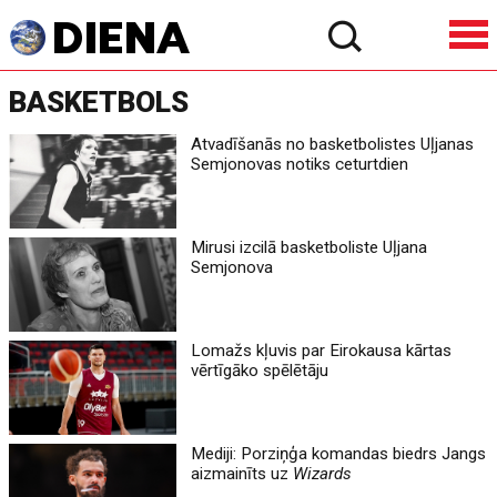
BASKETBOLS
Atvadīšanās no basketbolistes Uļjanas
Semjonovas notiks ceturtdien
Mirusi izcilā basketboliste Uļjana
Semjonova
Lomažs kļuvis par Eirokausa kārtas
vērtīgāko spēlētāju
Mediji: Porziņģa komandas biedrs Jangs
aizmainīts uz
Wizards