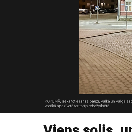
KOPUMĀ, ieskaitot ēšanas pauzi, Valkā un Valgā sab
vecākā apdzīvotā teritorija robežpilsētā.
Viens solis, 