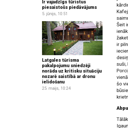
Ir vajadzīgs tūristus
kārdi
piesaistošs piedāvājums
Kafej
5. jūnijs, 10:51
saimn
Šeit 
ienāk
žaket
ir pi
iecie
desiņ
Latgales tūrisma
suši,
pakalpojumu sniedzēji
Porci
norāda uz kritisku situāciju
nozarē saistībā ar dronu
vienā
ielidošanu
šo vi
25. maijs, 10:24
būsie
kriet
Abpu
Tālāk
Igaun