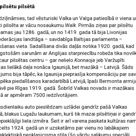
pilsētu pilsētā
dziļināmies, tad vēsturiski Valka un Valga patiesībā ir viena 
ti pilsēta ar vācu nosaukumu
Walk
. Pirmās ziņas par pilsētu
amas jau 1286. gadā, un no 1419. gada tā bija Livonijas
derācijas landtāga – savdabīga Baltijas parlamenta –
šanas vieta. Sadalīšana divās daļās notika 1920. gadā, kad
lgstošām sarunām ar Anglijas starpniecību robeža tika novil
 caur pilsētas centru – gar nelielo
Konnaoja
jeb Varžupīti.
tas lielākā daļa nonāca Igaunijā, bet mazākā – Latvijā. Šāds
ājums bija tāpēc, ka Igaunija pieprasīja kompensāciju par sa
pēka piedalīšanos karadarbībā Latvijā, īpaši Bermonta armij
vē pie Rīgas 1919. gadā. Šobrīd Valkas novads ir mazākais
jā ar apmēram 7500 iedzīvotājiem.
sdienlaiku auto pieslēdzam uzlādei gandrīz pašā Valkas
ā, blakus Lugažu laukumam, kurš tik mazai pilsētiņai ir gandr
epieklājīgi liela izmēra. Šeit ir arī varena paskata kultūras na
celts 1924. gadā un ir uzskatāms par vienu no labākajiem
eklektiskā neoklasicisma stila (šo vārdu salikumu speciāli