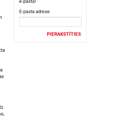
e-pastā!
E-pasta adrese
un
PIERAKSTĪTIES
kta
va
as
īz
ms,