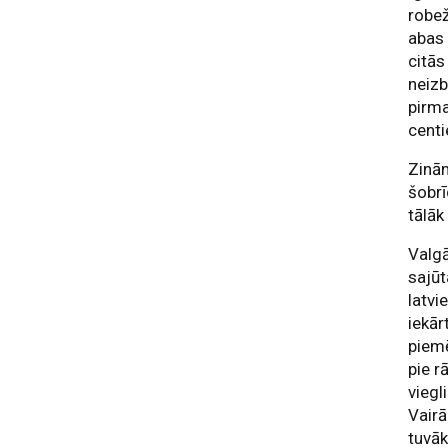
robež
abas 
citās
neizb
pirma
centi
Zinām
šobrī
tālāk
Valgā
sajūt
latvi
iekār
piemē
pie r
viegl
Vairā
tuvāk