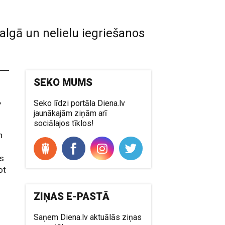
lgā un nelielu iegriešanos
SEKO MUMS
,
Seko līdzi portāla Diena.lv
jaunākajām ziņām arī
sociālajos tīklos!
n
es
ot
ZIŅAS E-PASTĀ
Saņem Diena.lv aktuālās ziņas