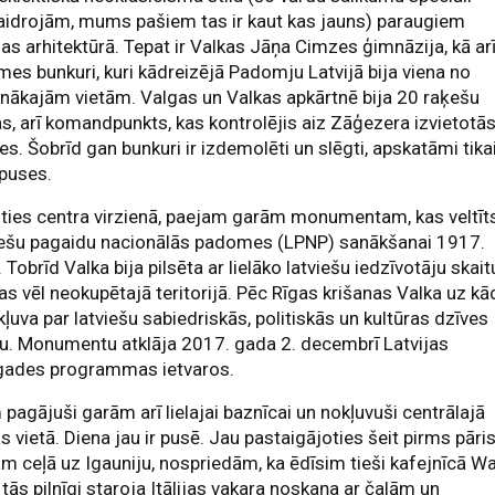
aidrojām, mums pašiem tas ir kaut kas jauns) paraugiem
jas arhitektūrā. Tepat ir Valkas Jāņa Cimzes ģimnāzija, kā ar
es bunkuri, kuri kādreizējā Padomju Latvijā bija viena no
nākajām vietām. Valgas un Valkas apkārtnē bija 20 raķešu
s, arī komandpunkts, kas kontrolējis aiz Zāģezera izvietotā
es. Šobrīd gan bunkuri ir izdemolēti un slēgti, apskatāmi tika
puses.
ties centra virzienā, paejam garām monumentam, kas veltīt
iešu pagaidu nacionālās padomes (LPNP) sanākšanai 1917.
 Tobrīd Valka bija pilsēta ar lielāko latviešu iedzīvotāju skait
as vēl neokupētajā teritorijā. Pēc Rīgas krišanas Valka uz kā
 kļuva par latviešu sabiedriskās, politiskās un kultūras dzīves
u. Monumentu atklāja 2017. gada 2. decembrī Latvijas
gades programmas ietvaros.
pagājuši garām arī lielajai baznīcai un nokļuvuši centrālajā
s vietā. Diena jau ir pusē. Jau pastaigājoties šeit pirms pāri
m ceļā uz Igauniju, nospriedām, ka ēdīsim tieši kafejnīcā Wa
 tās pilnīgi staroja Itālijas vakara noskaņa ar čalām un