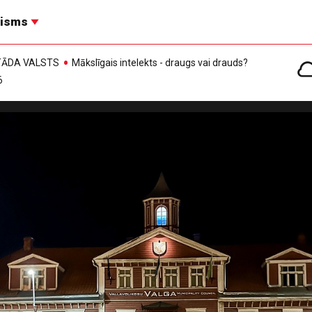
risms
, TĀDA VALSTS
Mākslīgais intelekts - draugs vai drauds?
6