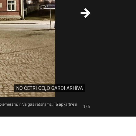
NO ČETRI CEĻO GARDI ARHĪVA
piemēram, ir Valgas rātsnams. Tā apkārtne ir
1/5