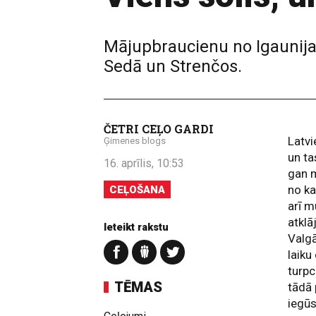
Mājupbraucienu no Igaunija
Sedā un Strenčos.
ČETRI CEĻO GARDI
Latvi
Ģimenes blogs
un ta
16. aprīlis, 10:53
gan m
no ka
CEĻOŠANA
arī m
atkl
Ieteikt rakstu
Valgā
laiku
turpc
TĒMAS
tādā 
iegūs