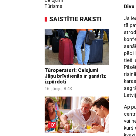
Ceļojumi
Tūrisms
Divu 
Ja ie
SAISTĪTIE RAKSTI
tā pa
atrod
konfe
sanāk
pēc i
tieši
Pilsē
Tūroperatori: Ceļojumi
risin
Jāņu brīvdienās ir gandrīz
karas
izpārdoti
sagrā
16. jūnijs, 8:43
Latvi
Ap pu
centr
vai n
kurš 
kvazi