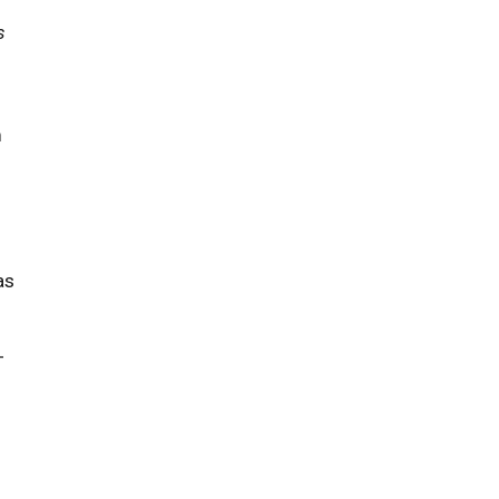
s
m
as
–
m