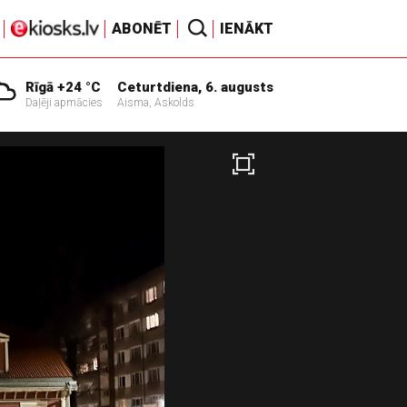
ABONĒT
IENĀKT
Rīgā +24 °C
Ceturtdiena, 6. augusts
Daļēji apmācies
Aisma, Askolds