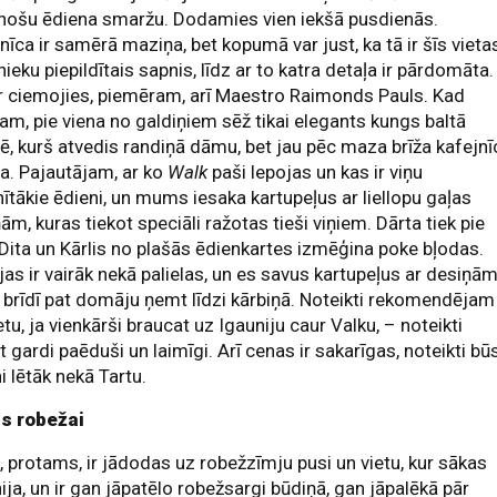
nošu ēdiena smaržu. Dodamies vien iekšā pusdienās.
nīca ir samērā maziņa, bet kopumā var just, ka tā ir šīs vieta
ieku piepildītais sapnis, līdz ar to katra detaļa ir pārdomāta.
ir ciemojies, piemēram, arī Maestro Raimonds Pauls. Kad
am, pie viena no galdiņiem sēž tikai elegants kungs baltā
ē, kurš atvedis randiņā dāmu, bet jau pēc maza brīža kafejnī
lna. Pajautājam, ar ko
Walk
paši lepojas un kas ir viņu
nītākie ēdieni, un mums iesaka kartupeļus ar liellopu gaļas
ām, kuras tiekot speciāli ražotas tieši viņiem. Dārta tiek pie
 Dita un Kārlis no plašās ēdienkartes izmēģina poke bļodas.
jas ir vairāk nekā palielas, un es savus kartupeļus ar desiņā
 brīdī pat domāju ņemt līdzi kārbiņā. Noteikti rekomendējam
etu, ja vienkārši braucat uz Igauniju caur Valku, – noteikti
t gardi paēduši un laimīgi. Arī cenas ir sakarīgas, noteikti bū
ni lētāk nekā Tartu.
s robežai
, protams, ir jādodas uz robežzīmju pusi un vietu, kur sākas
ija, un ir gan jāpatēlo robežsargi būdiņā, gan jāpalēkā pār