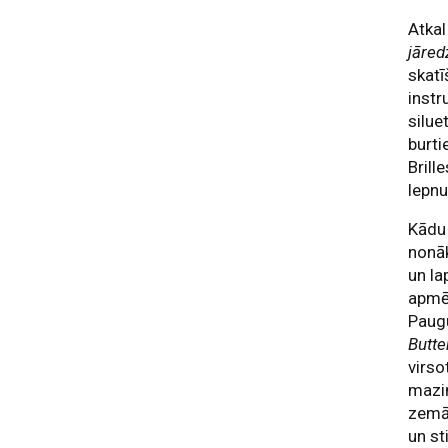
Atkal
jāred
skatī
instr
silue
burti
Brill
lepnu
Kādu 
nonā
un la
apmēr
Paug
Butte
virso
maziņ
zemāk
un st