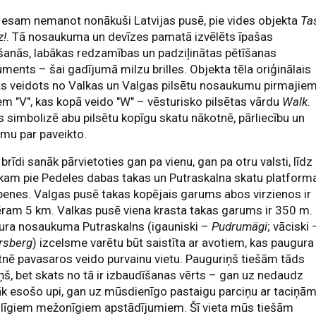
 esam nemanot nonākuši Latvijas pusē, pie vides objekta
Ta
z!
. Tā nosaukuma un devīzes pamatā izvēlēts īpašas
šanās, labākas redzamības un padziļinātas pētīšanas
uments – šai gadījumā milzu brilles. Objekta tēla oriģinālais
ts veidots no Valkas un Valgas pilsētu nosaukumu pirmajie
em "V", kas kopā veido "W" – vēsturisko pilsētas vārdu
Walk
.
es simbolizē abu pilsētu kopīgu skatu nākotnē, pārliecību un
mu par paveikto.
brīdi sanāk pārvietoties gan pa vienu, gan pa otru valsti, līdz
kam pie Pedeles dabas takas un Putraskalna skatu platform
penes. Valgas pusē takas kopējais garums abos virzienos ir
am 5 km. Valkas pusē viena krasta takas garums ir 350 m.
ura nosaukuma Putraskalns (igauniski –
Pudrumägi
; vāciski 
rsberg
) izcelsme varētu būt saistīta ar avotiem, kas paugura
tnē pavasaros veido purvainu vietu. Pauguriņš tiešām tāds
š, bet skats no tā ir izbaudīšanas vērts – gan uz nedaudz
 esošo upi, gan uz mūsdienīgo pastaigu parciņu ar taciņā
ilīgiem mežonīgiem apstādījumiem. Šī vieta mūs tiešām