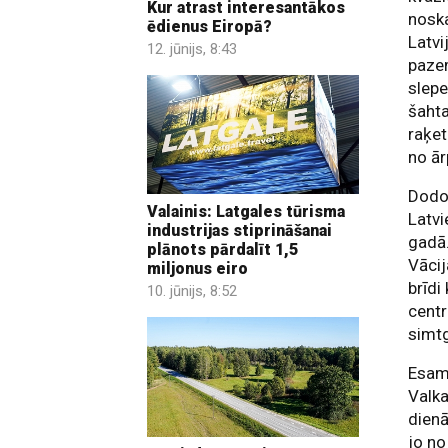
Kur atrast interesantākos
nosk
ēdienus Eiropā?
Latvi
12. jūnijs, 8:43
pazem
slepe
šahta
raķet
no ār
Dodo
Valainis: Latgales tūrisma
Latv
industrijas stiprināšanai
gadā.
plānots pārdalīt 1,5
Vācij
miljonus eiro
brīdi
10. jūnijs, 8:52
centr
simt
Esam 
Valka
dienā
jo no