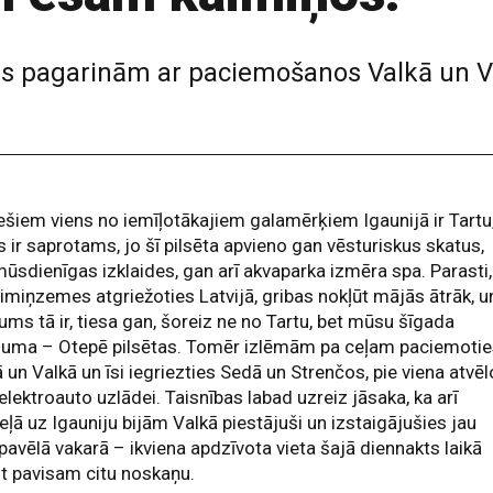
s pagarinām ar paciemošanos Valkā un Va
ešiem viens no iemīļotākajiem galamērķiem Igaunijā ir Tartu
s ir saprotams, jo šī pilsēta apvieno gan vēsturiskus skatus,
ūsdienīgas izklaides, gan arī akvaparka izmēra spa. Parasti,
imiņzemes atgriežoties Latvijā, gribas nokļūt mājās ātrāk, u
ums tā ir, tiesa gan, šoreiz ne no Tartu, bet mūsu šīgada
ājuma – Otepē pilsētas. Tomēr izlēmām pa ceļam paciemoti
 un Valkā un īsi iegriezties Sedā un Strenčos, pie viena atvēl
 elektroauto uzlādei. Taisnības labad uzreiz jāsaka, ka arī
eļā uz Igauniju bijām Valkā piestājuši un izstaigājušies jau
pavēlā vakarā – ikviena apdzīvota vieta šajā diennakts laikā
t pavisam citu noskaņu.