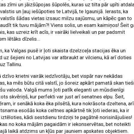
as zīmi un jāizšūpojas šūpolēs, kuras uz tilta pār upīti atdal
valstis un ļauj iešūpoties te Latvijā, te Igaunijā. Ierasts, ka
 valstīs šādas vietas izsauc milzu sajūsmu, un kāpēc gan to
audīt tik tuvu mājām?! Viens solis, un esam kaimiņos! Šeit 
is, kas uzreiz krīt acīs, ir vairāki lielveikali un par padsmit
em lētāks dīzelis...
, ka Valgas pusē ir ļoti skaista dzelzceļa stacijas ēka un
d uz šejieni no Latvijas var atbraukt ar vilcienu, kā arī doties
 uz Tallinu.
 dzīvo krietni vairāk iedzīvotāju, bet vispār nav nekādas
as, ka mēs būtu citā valstī, jo šoreiz apkārt pamatā skan tieš
ešu valoda. Valgā mums ļoti patīk eleganti un mūsdienīgi
tots skvēriņš, kur perfekti var just arī senatnes elpu. Šeit,
ram, ir senākā koka ēka pilsētā, kura nokrāsota dzeltena, arī
ātsnama esošās koka celtnes apkārtnē tik ļoti iederas, ka ir
i iztēloties, kādi sestdienu tirdziņi te pagātnē norisinājušies!
kas no koka mājām pagaidām ir iekonservētas, bet noteikti
ajā laikā atdzims un kļūs par jauniem apskates objektiem.