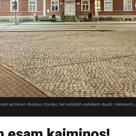
ijām apmēram divarpus stundas, bet redzējām pietiekami daudz. Interesants, 
un esam kaimiņos!