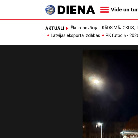
Vide un tū
Ēku renovācija - KĀDS MĀJOKLIS
AKTUĀLI
Latvijas eksporta izcilības
PK futbolā - 202