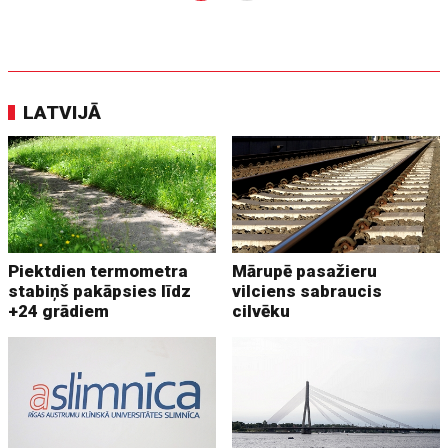
LATVIJĀ
Piektdien termometra
Mārupē pasažieru
stabiņš pakāpsies līdz
vilciens sabraucis
+24 grādiem
cilvēku