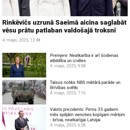
Rinkēvičs uzrunā Saeimā aicina saglabāt
vēsu prātu patlaban valdošajā troksnī
4. maijs, 2025, 12:48
Premjere: Neatkarība ir arī šodienas
atbildība un izvēles
4. maijs, 2025, 9:08
Talsos notiks NBS militārā parāde un
Brīvības svētki
4. maijs, 2025, 7:16
Valsts prezidents: Pirms 35 gadiem
mēs spējām vienoties kopīgam mērķim
- brīvai, neatkarīgai Latvijai
4. maijs, 2025, 6:58