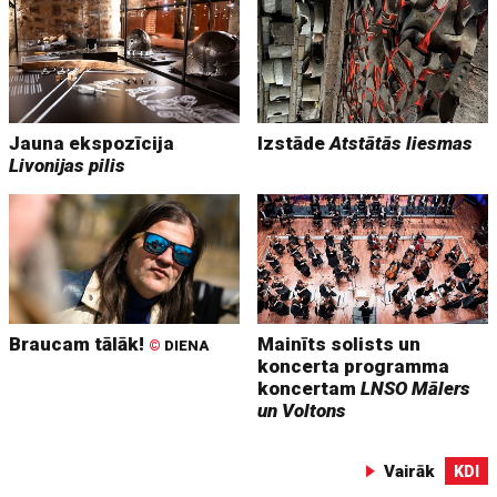
Jauna ekspozīcija
Izstāde
Atstātās liesmas
Livonijas pilis
Braucam tālāk!
Mainīts solists un
©
DIENA
koncerta programma
koncertam
LNSO Mālers
un Voltons
Vairāk
KDI