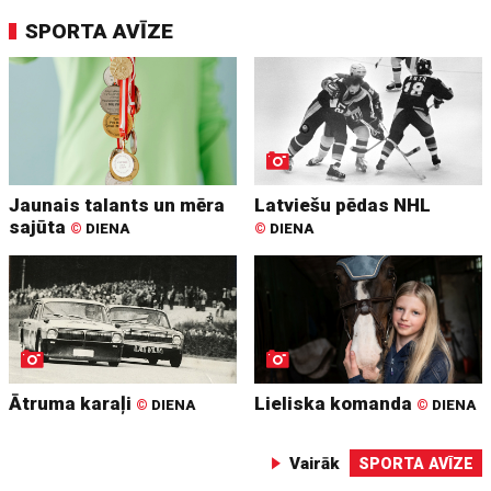
SPORTA AVĪZE
Jaunais talants un mēra
Latviešu pēdas NHL
sajūta
©
DIENA
©
DIENA
Ātruma karaļi
Lieliska komanda
©
DIENA
©
DIENA
Vairāk
SPORTA AVĪZE