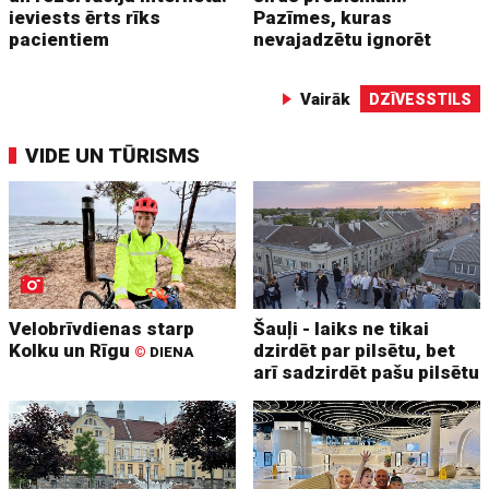
ieviests ērts rīks
Pazīmes, kuras
pacientiem
nevajadzētu ignorēt
Vairāk
DZĪVESSTILS
VIDE UN TŪRISMS
Velobrīvdienas starp
Šauļi - laiks ne tikai
Kolku un Rīgu
dzirdēt par pilsētu, bet
©
DIENA
arī sadzirdēt pašu pilsētu