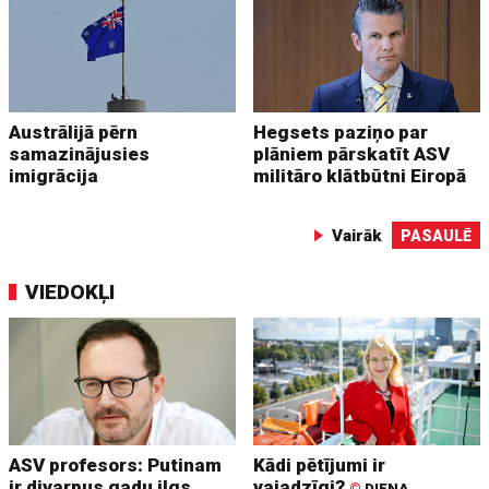
Austrālijā pērn
Hegsets paziņo par
samazinājusies
plāniem pārskatīt ASV
imigrācija
militāro klātbūtni Eiropā
Vairāk
PASAULĒ
VIEDOKĻI
ASV profesors: Putinam
Kādi pētījumi ir
ir divarpus gadu ilgs
vajadzīgi?
©
DIENA