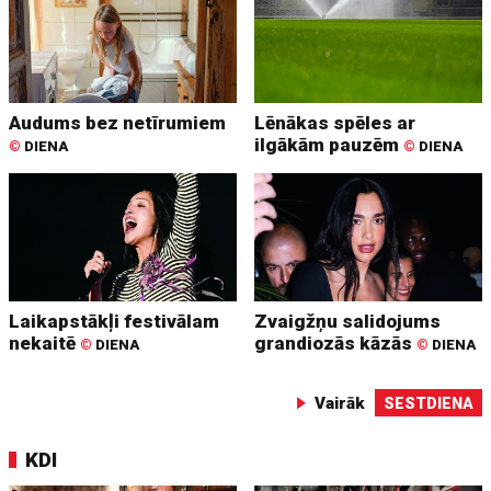
Audums bez netīrumiem
Lēnākas spēles ar
ilgākām pauzēm
©
DIENA
©
DIENA
Laikapstākļi festivālam
Zvaigžņu salidojums
nekaitē
grandiozās kāzās
©
DIENA
©
DIENA
Vairāk
SESTDIENA
KDI