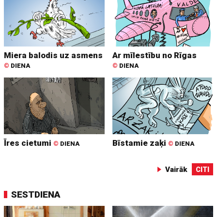
Miera balodis uz asmens
Ar mīlestību no Rīgas
©
DIENA
©
DIENA
Īres cietumi
Bīstamie zaķi
©
DIENA
©
DIENA
Vairāk
CITI
SESTDIENA