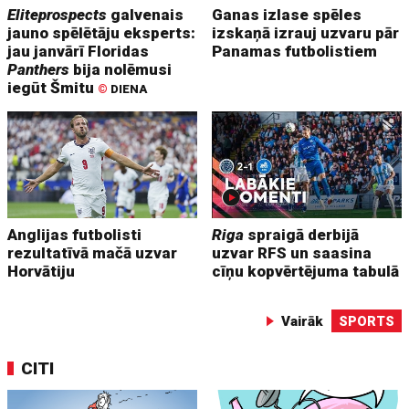
Eliteprospects
galvenais
Ganas izlase spēles
jauno spēlētāju eksperts:
izskaņā izrauj uzvaru pār
jau janvārī Floridas
Panamas futbolistiem
Panthers
bija nolēmusi
iegūt Šmitu
©
DIENA
Anglijas futbolisti
Riga
spraigā derbijā
rezultatīvā mačā uzvar
uzvar RFS un saasina
Horvātiju
cīņu kopvērtējuma tabulā
Vairāk
SPORTS
CITI