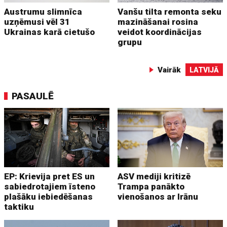
Austrumu slimnīca
Vanšu tilta remonta seku
uzņēmusi vēl 31
mazināšanai rosina
Ukrainas karā cietušo
veidot koordinācijas
grupu
Vairāk
LATVIJĀ
PASAULĒ
EP: Krievija pret ES un
ASV mediji kritizē
sabiedrotajiem īsteno
Trampa panākto
plašāku iebiedēšanas
vienošanos ar Irānu
taktiku