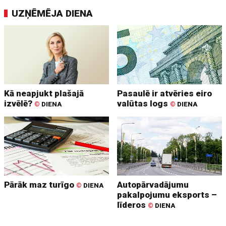
UZŅĒMĒJA DIENA
Kā neapjukt plašajā
Pasaulē ir atvēries eiro
izvēlē?
valūtas logs
©
DIENA
©
DIENA
Pārāk maz turīgo
Autopārvadājumu
©
DIENA
pakalpojumu eksports –
līderos
©
DIENA