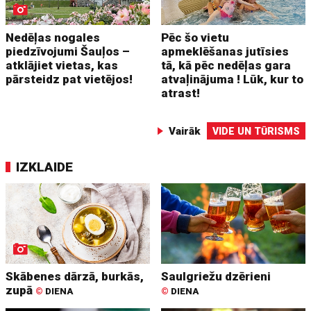
Nedēļas nogales
Pēc šo vietu
piedzīvojumi Šauļos –
apmeklēšanas jutīsies
atklājiet vietas, kas
tā, kā pēc nedēļas gara
pārsteidz pat vietējos!
atvaļinājuma ! Lūk, kur to
atrast!
Vairāk
VIDE UN TŪRISMS
IZKLAIDE
Skābenes dārzā, burkās,
Saulgriežu dzērieni
zupā
©
DIENA
©
DIENA