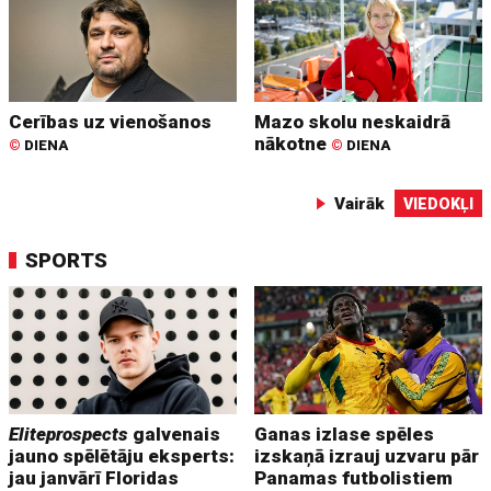
Cerības uz vienošanos
Mazo skolu neskaidrā
nākotne
©
DIENA
©
DIENA
Vairāk
VIEDOKĻI
SPORTS
Eliteprospects
galvenais
Ganas izlase spēles
jauno spēlētāju eksperts:
izskaņā izrauj uzvaru pār
jau janvārī Floridas
Panamas futbolistiem