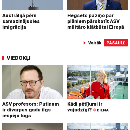
Austrālijā pērn
Hegsets paziņo par
samazinājusies
plāniem pārskatīt ASV
imigrācija
militāro klātbūtni Eiropā
Vairāk
PASAULĒ
VIEDOKĻI
ASV profesors: Putinam
Kādi pētījumi ir
ir divarpus gadu ilgs
vajadzīgi?
©
DIENA
iespēju logs