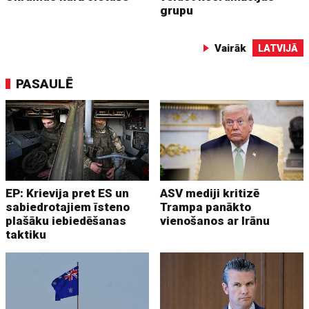
grupu
Vairāk
LATVIJĀ
PASAULĒ
EP: Krievija pret ES un
ASV mediji kritizē
sabiedrotajiem īsteno
Trampa panākto
plašāku iebiedēšanas
vienošanos ar Irānu
taktiku