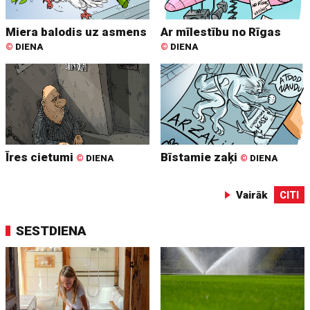
Miera balodis uz asmens
Ar mīlestību no Rīgas
©
DIENA
©
DIENA
Īres cietumi
Bīstamie zaķi
©
DIENA
©
DIENA
Vairāk
CITI
SESTDIENA