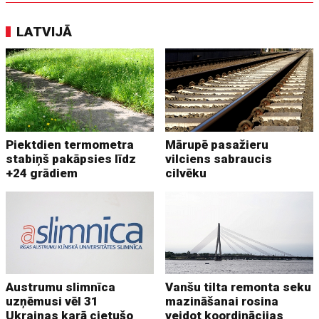
LATVIJĀ
Piektdien termometra
Mārupē pasažieru
stabiņš pakāpsies līdz
vilciens sabraucis
+24 grādiem
cilvēku
Austrumu slimnīca
Vanšu tilta remonta seku
uzņēmusi vēl 31
mazināšanai rosina
Ukrainas karā cietušo
veidot koordinācijas