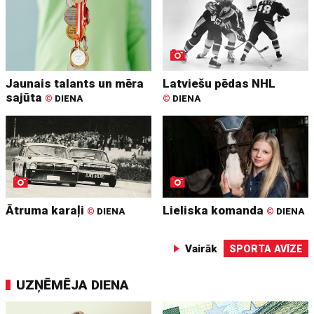
Jaunais talants un mēra
Latviešu pēdas NHL
sajūta
©
DIENA
©
DIENA
Ātruma karaļi
Lieliska komanda
©
DIENA
©
DIENA
Vairāk
SPORTA AVĪZE
UZŅĒMĒJA DIENA