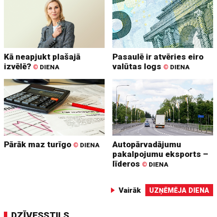
Kā neapjukt plašajā
Pasaulē ir atvēries eiro
izvēlē?
valūtas logs
©
DIENA
©
DIENA
Pārāk maz turīgo
Autopārvadājumu
©
DIENA
pakalpojumu eksports –
līderos
©
DIENA
Vairāk
UZŅĒMĒJA DIENA
DZĪVESSTILS