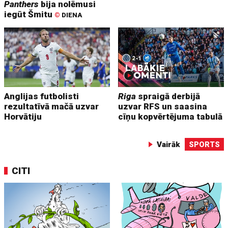
Panthers
bija nolēmusi
iegūt Šmitu
©
DIENA
Anglijas futbolisti
Riga
spraigā derbijā
rezultatīvā mačā uzvar
uzvar RFS un saasina
Horvātiju
cīņu kopvērtējuma tabulā
Vairāk
SPORTS
CITI