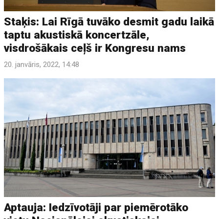
Staķis: Lai Rīgā tuvāko desmit gadu laikā
taptu akustiskā koncertzāle,
visdrošākais ceļš ir Kongresu nams
20. janvāris, 2022, 14:48
Aptauja: Iedzīvotāji par piemērotāko