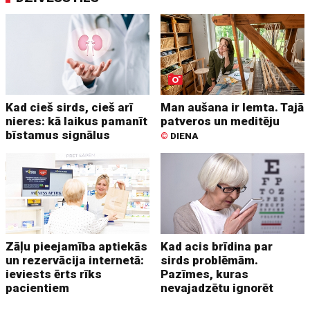
Kad cieš sirds, cieš arī
Man aušana ir lemta. Tajā
nieres: kā laikus pamanīt
patveros un meditēju
bīstamus signālus
©
DIENA
Zāļu pieejamība aptiekās
Kad acis brīdina par
un rezervācija internetā:
sirds problēmām.
ieviests ērts rīks
Pazīmes, kuras
pacientiem
nevajadzētu ignorēt