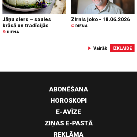
Jāņu siers – saules
Zirnis joko - 18.06.2026
krāsā un tradīcijās
©
DIENA
©
DIENA
Vairāk
IZKLAIDE
ABONĒŠANA
HOROSKOPI
E-AVĪZE
ZIŅAS E-PASTĀ
REKLĀMA