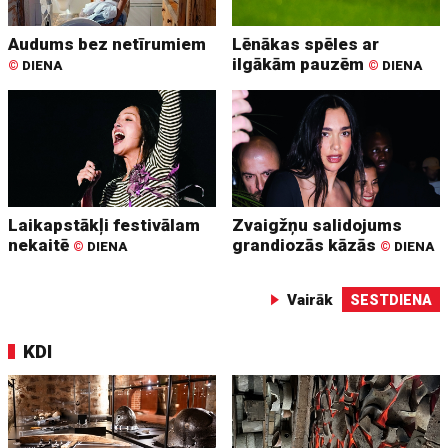
Audums bez netīrumiem
Lēnākas spēles ar
ilgākām pauzēm
©
DIENA
©
DIENA
Laikapstākļi festivālam
Zvaigžņu salidojums
nekaitē
grandiozās kāzās
©
DIENA
©
DIENA
Vairāk
SESTDIENA
KDI