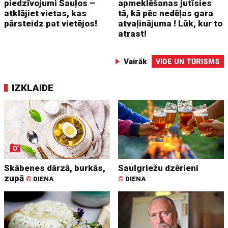
piedzīvojumi Šauļos –
apmeklēšanas jutīsies
atklājiet vietas, kas
tā, kā pēc nedēļas gara
pārsteidz pat vietējos!
atvaļinājuma ! Lūk, kur to
atrast!
Vairāk
VIDE UN TŪRISMS
IZKLAIDE
Skābenes dārzā, burkās,
Saulgriežu dzērieni
zupā
©
DIENA
©
DIENA