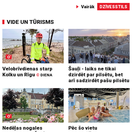
Vairāk
DZĪVESSTILS
VIDE UN TŪRISMS
Velobrīvdienas starp
Šauļi - laiks ne tikai
Kolku un Rīgu
dzirdēt par pilsētu, bet
©
DIENA
arī sadzirdēt pašu pilsētu
Nedēļas nogales
Pēc šo vietu