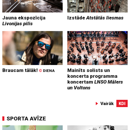
Jauna ekspozīcija
Izstāde
Atstātās liesmas
Livonijas pilis
Braucam tālāk!
Mainīts solists un
©
DIENA
koncerta programma
koncertam
LNSO Mālers
un Voltons
Vairāk
KDI
SPORTA AVĪZE