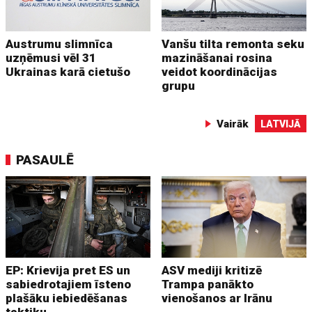
Austrumu slimnīca
Vanšu tilta remonta seku
uzņēmusi vēl 31
mazināšanai rosina
Ukrainas karā cietušo
veidot koordinācijas
grupu
Vairāk
LATVIJĀ
PASAULĒ
EP: Krievija pret ES un
ASV mediji kritizē
sabiedrotajiem īsteno
Trampa panākto
plašāku iebiedēšanas
vienošanos ar Irānu