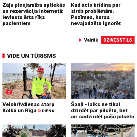
Zāļu pieejamība aptiekās
Kad acis brīdina par
un rezervācija internetā:
sirds problēmām.
ieviests ērts rīks
Pazīmes, kuras
pacientiem
nevajadzētu ignorēt
Vairāk
DZĪVESSTILS
VIDE UN TŪRISMS
Velobrīvdienas starp
Šauļi - laiks ne tikai
Kolku un Rīgu
dzirdēt par pilsētu, bet
©
DIENA
arī sadzirdēt pašu pilsētu