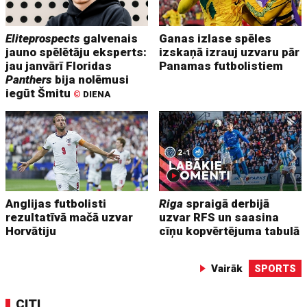
Eliteprospects
galvenais
Ganas izlase spēles
jauno spēlētāju eksperts:
izskaņā izrauj uzvaru pār
jau janvārī Floridas
Panamas futbolistiem
Panthers
bija nolēmusi
iegūt Šmitu
©
DIENA
Anglijas futbolisti
Riga
spraigā derbijā
rezultatīvā mačā uzvar
uzvar RFS un saasina
Horvātiju
cīņu kopvērtējuma tabulā
Vairāk
SPORTS
CITI