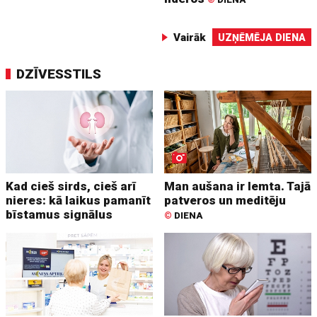
Vairāk
UZŅĒMĒJA DIENA
DZĪVESSTILS
Kad cieš sirds, cieš arī
Man aušana ir lemta. Tajā
nieres: kā laikus pamanīt
patveros un meditēju
bīstamus signālus
©
DIENA