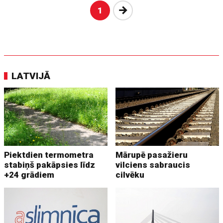
Nākošā
1
LATVIJĀ
Piektdien termometra
Mārupē pasažieru
stabiņš pakāpsies līdz
vilciens sabraucis
+24 grādiem
cilvēku