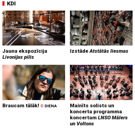
KDI
Jauna ekspozīcija
Izstāde
Atstātās liesmas
Livonijas pilis
Braucam tālāk!
Mainīts solists un
©
DIENA
koncerta programma
koncertam
LNSO Mālers
un Voltons