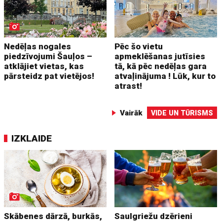
Nedēļas nogales
Pēc šo vietu
piedzīvojumi Šauļos –
apmeklēšanas jutīsies
atklājiet vietas, kas
tā, kā pēc nedēļas gara
pārsteidz pat vietējos!
atvaļinājuma ! Lūk, kur to
atrast!
Vairāk
VIDE UN TŪRISMS
IZKLAIDE
Skābenes dārzā, burkās,
Saulgriežu dzērieni