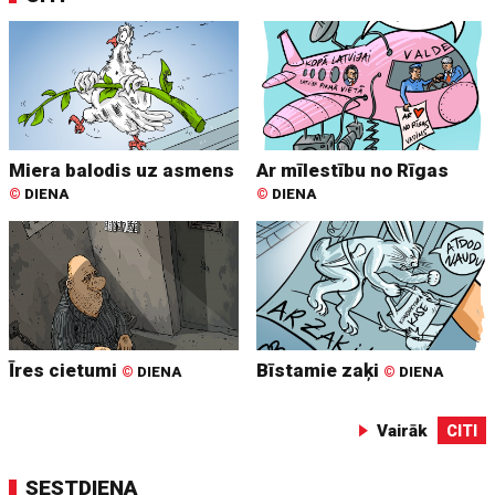
Miera balodis uz asmens
Ar mīlestību no Rīgas
©
DIENA
©
DIENA
Īres cietumi
Bīstamie zaķi
©
DIENA
©
DIENA
Vairāk
CITI
SESTDIENA