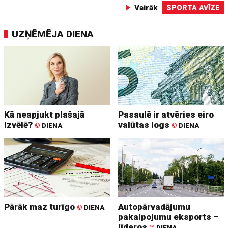
Vairāk
SPORTA AVĪZE
UZŅĒMĒJA DIENA
Kā neapjukt plašajā
Pasaulē ir atvēries eiro
izvēlē?
valūtas logs
©
DIENA
©
DIENA
Pārāk maz turīgo
Autopārvadājumu
©
DIENA
pakalpojumu eksports –
līderos
©
DIENA