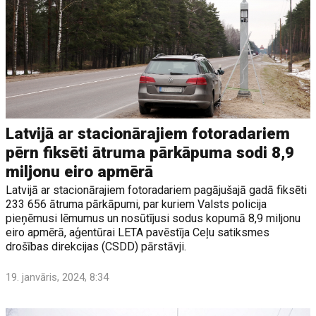
Latvijā ar stacionārajiem fotoradariem
pērn fiksēti ātruma pārkāpuma sodi 8,9
miljonu eiro apmērā
Latvijā ar stacionārajiem fotoradariem pagājušajā gadā fiksēti
233 656 ātruma pārkāpumi, par kuriem Valsts policija
pieņēmusi lēmumus un nosūtījusi sodus kopumā 8,9 miljonu
eiro apmērā, aģentūrai LETA pavēstīja Ceļu satiksmes
drošības direkcijas (CSDD) pārstāvji.
19. janvāris, 2024, 8:34