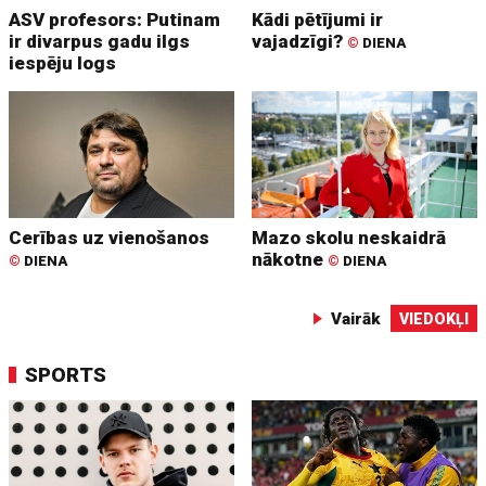
ASV profesors: Putinam
Kādi pētījumi ir
ir divarpus gadu ilgs
vajadzīgi?
©
DIENA
iespēju logs
Cerības uz vienošanos
Mazo skolu neskaidrā
nākotne
©
DIENA
©
DIENA
Vairāk
VIEDOKĻI
SPORTS