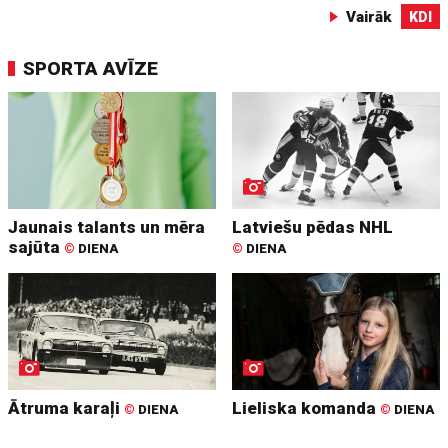
Vairāk
KDI
SPORTA AVĪZE
Jaunais talants un mēra
Latviešu pēdas NHL
sajūta
©
DIENA
©
DIENA
Ātruma karaļi
Lieliska komanda
©
DIENA
©
DIENA