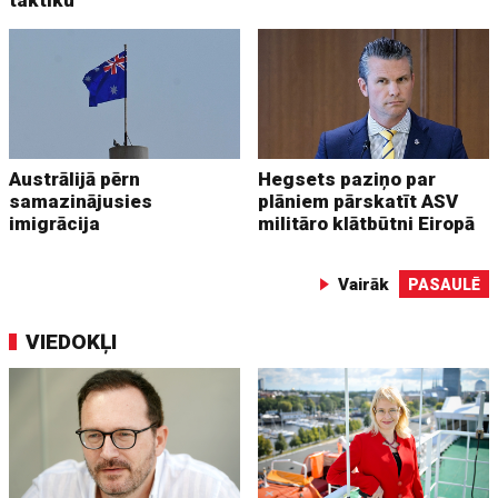
taktiku
Austrālijā pērn
Hegsets paziņo par
samazinājusies
plāniem pārskatīt ASV
imigrācija
militāro klātbūtni Eiropā
Vairāk
PASAULĒ
VIEDOKĻI