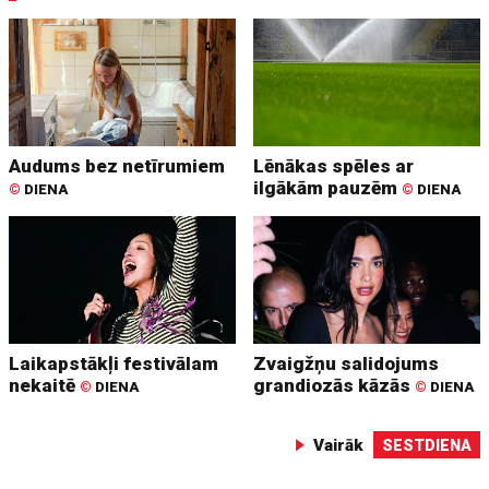
Audums bez netīrumiem
Lēnākas spēles ar
ilgākām pauzēm
©
DIENA
©
DIENA
Laikapstākļi festivālam
Zvaigžņu salidojums
nekaitē
grandiozās kāzās
©
DIENA
©
DIENA
Vairāk
SESTDIENA